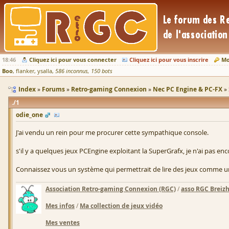
18:46
Cliquez ici pour vous connecter
Cliquez ici pour vous inscrire
Mo
Boo
flanker
ysalla
586 inconnus
150 bots
Index
Forums
Retro-gaming Connexion
Nec PC Engine & PC-FX
1
odie_one
J'ai vendu un rein pour me procurer cette sympathique console.
s'il y a quelques jeux PCEngine exploitant la SuperGrafx, je n'ai pas en
Connaissez vous un système qui permettrait de lire des jeux comme u
Association Retro-gaming Connexion (RGC)
/
asso RGC Breiz
Mes infos
/
Ma collection de jeux vidéo
Mes ventes