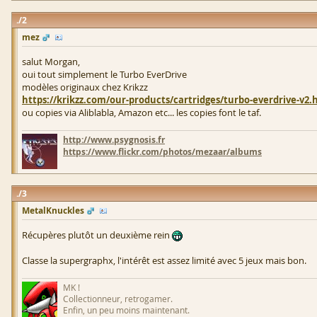
2
mez
salut Morgan,
oui tout simplement le Turbo EverDrive
modèles originaux chez Krikzz
https://krikzz.com/our-products/cartridges/turbo-everdrive-v2.
ou copies via Aliblabla, Amazon etc... les copies font le taf.
http://www.psygnosis.fr
https://www.flickr.com/photos/mezaar/albums
3
MetalKnuckles
Récupères plutôt un deuxième rein
Classe la supergraphx, l'intérêt est assez limité avec 5 jeux mais bon.
MK !
Collectionneur, retrogamer.
Enfin, un peu moins maintenant.