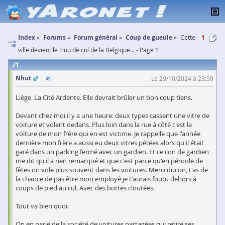
Index
Forums
Forum général
Coup de gueule
Cette
1
ville devient le trou de cul de la Belgique... - Page 1
1
Nhut
Le 29/10/2024 à 23:59
Liège. La Cité Ardente. Elle devrait brûler un bon coup tiens.
Devant chez moi il y a une heure: deux types cassent une vitre de
voiture et volent dedans. Plus loin dans la rue à côté c'est la
voiture de mon frère qui en est victime. Je rappelle que l'année
dernière mon frère a aussi eu deux vitres pétées alors qu'il était
garé dans un parking fermé avec un gardien. Et ce con de gardien
me dit qu'il a rien remarqué et que c'est parce qu'en période de
fêtes on vole plus souvent dans les voitures. Merci ducon, t'as de
la chance de pas être mon employé je t'aurais foutu dehors à
coups de pied au cul. Avec des bottes cloutées.
Tout va bien quoi.
On en parle de la société de voitures partagées qui retire ses