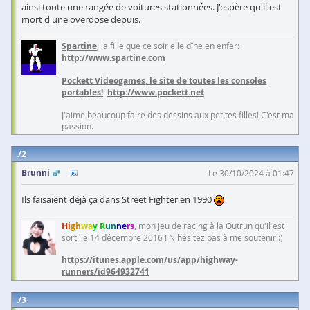
ainsi toute une rangée de voitures stationnées. J'espère qu'il est
mort d'une overdose depuis.
Spartine
, la fille que ce soir elle dîne en enfer:
http://www.spartine.com
Pockett Videogames, le site de toutes les consoles
portables!
:
http://www.pockett.net
J'aime beaucoup faire des dessins aux petites filles! C'est ma
passion.
2
Brunni
Le 30/10/2024 à 01:47
Ils faisaient déjà ça dans Street Fighter en 1990
Hi
gh
wa
y R
un
ne
rs
, mon jeu de racing à la Outrun qu'il est
sorti le 14 décembre 2016 ! N'hésitez pas à me soutenir :)
https://itunes.apple.com/us/app/highway-
runners/id964932741
3