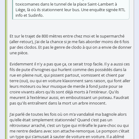
toxicomanes dans le tunnel de la place Saint-Lambert à
Liège, là où ils stationnent leur bus. Une enquête signée RTL
info et Sudinfo.
Et sur le trajet de 800 mètres entre chez moi et le supermarché
(aller-retour), j'ai de la chance si je me fais aborder moins de 6 fois
par des clodos. Et pas le genre de clodo à qui on a envie de donner
une pièce.
Evidemment il n'y a pas que ça, ce serait trop facile. Il y a aussi ces
fils de pute d'ivrognes qui hurlent comme des possédés dans la
rue en pleine nuit, qui pissent partout, vomissent et chient par
terre (oui), ou qui en voiture klaxonnent sans raison, qui font aller
leurs moteurs ou leur musique de merde à fond juste pour se
croire vivants alors qu'ils sont déjà morts à l'intérieur. Qu'ils
meurent à l'extérieur aussi, en emboutissant un poteau. Faudrait
pas qu'ils entraînent dans la mort un arbre innocent.
J'ai parlé de toutes les fois où on m'a vandalisé ma bagnole alors
qu'elle était simplement stationnée? Quand c'est pas un
rétroviseur arraché, c'est un type qui m'érafle le pare-choc ou qui
me rentre dedans avec son attache-remorque. Le pompon c'était
un type qui s'amusait à sauter de voiture en voiture. Il a abîmé