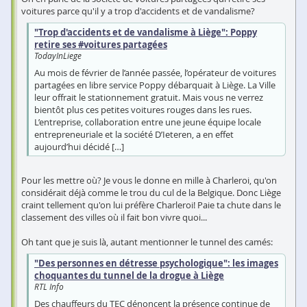
voitures parce qu'il y a trop d'accidents et de vandalisme?
"Trop d'accidents et de vandalisme à Liège": Poppy
retire ses #voitures partagées
TodayInLiege
Au mois de février de l’année passée, l’opérateur de voitures
partagées en libre service Poppy débarquait à Liège. La Ville
leur offrait le stationnement gratuit. Mais vous ne verrez
bientôt plus ces petites voitures rouges dans les rues.
L’entreprise, collaboration entre une jeune équipe locale
entrepreneuriale et la société D’Ieteren, a en effet
aujourd’hui décidé […]
Pour les mettre où? Je vous le donne en mille à Charleroi, qu'on
considérait déjà comme le trou du cul de la Belgique. Donc Liège
craint tellement qu'on lui préfère Charleroi! Paie ta chute dans le
classement des villes où il fait bon vivre quoi...
Oh tant que je suis là, autant mentionner le tunnel des camés:
"Des personnes en détresse psychologique": les images
choquantes du tunnel de la drogue à Liège
RTL Info
Des chauffeurs du TEC dénoncent la présence continue de