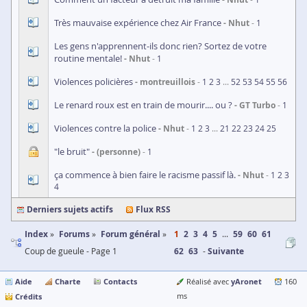
Très mauvaise expérience chez Air France
Nhut
1
Les gens n'apprennent-ils donc rien? Sortez de votre
routine mentale!
Nhut
1
Violences policières
montreuillois
1
2
3
...
52
53
54
55
56
Le renard roux est en train de mourir.... ou ?
GT Turbo
1
Violences contre la police
Nhut
1
2
3
...
21
22
23
24
25
"le bruit"
(personne)
1
ça commence à bien faire le racisme passif là.
Nhut
1
2
3
4
Derniers sujets actifs
Flux RSS
Index
Forums
Forum général
1
2
3
4
5
...
59
60
61
Coup de gueule - Page 1
62
63
Suivante
Aide
Charte
Contacts
yAronet
Réalisé avec
160
Crédits
ms