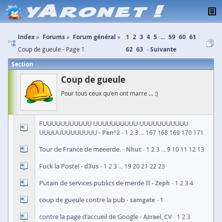
Index
Forums
Forum général
1
2
3
4
5
...
59
60
61
Coup de gueule - Page 1
62
63
Suivante
Section
Coup de gueule
Pour tous ceux qu'en ont marre ... :)
FUUUUUUUUUUU UUUUUUUUUU UUUUUUUUUUU
UUUUUUUUUUUUU
Pen^2
1
2
3
...
167
168
169
170
171
Tour de France de meeerde.
Nhut
1
2
3
...
9
10
11
12
13
Fuck la Poste!
d3us
1
2
3
...
19
20
21
22
23
Putain de services publics de merde !!!
Zeph
1
2
3
4
coup de gueule contre la pub
samgate
1
contre la page d'accueil de Google
Azrael_CV
1
2
3