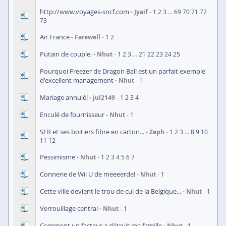
http://www.voyages-sncf.com
Jyaif
1
2
3
...
69
70
71
72
73
Air France
Farewell
1
2
Putain de couple.
Nhut
1
2
3
...
21
22
23
24
25
Pourquoi Freezer de Dragon Ball est un parfait exemple
d'excellent management
Nhut
1
Mariage annulé!
jul2149
1
2
3
4
Enculé de fournisseur
Nhut
1
SFR et ses boitiers fibre en carton...
Zeph
1
2
3
...
8
9
10
11
12
Pessimisme
Nhut
1
2
3
4
5
6
7
Connerie de Wii U de meeeerde!
Nhut
1
Cette ville devient le trou de cul de la Belgique...
Nhut
1
Verrouillage central
Nhut
1
Comment un facteur a détruit ma famille
Nhut
1