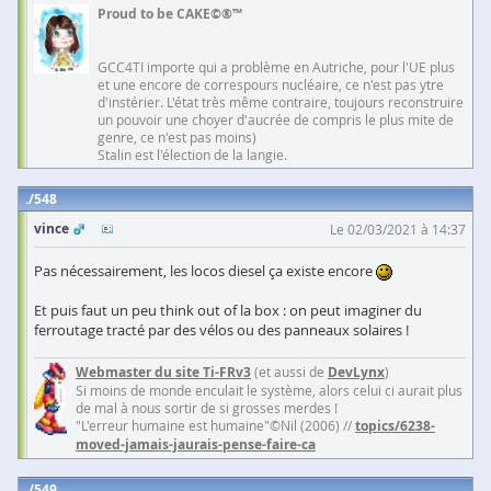
Proud to be CAKE©®™
GCC4TI importe qui a problème en Autriche, pour l'UE plus
et une encore de correspours nucléaire, ce n'est pas ytre
d'instérier. L'état très même contraire, toujours reconstruire
un pouvoir une choyer d'aucrée de compris le plus mite de
genre, ce n'est pas moins)
Stalin est l'élection de la langie.
548
vince
Le 02/03/2021 à 14:37
Pas nécessairement, les locos diesel ça existe encore
Et puis faut un peu think out of la box : on peut imaginer du
ferroutage tracté par des vélos ou des panneaux solaires !
Webmaster du site Ti-FRv3
(et aussi de
DevLynx
)
Si moins de monde enculait le système, alors celui ci aurait plus
de mal à nous sortir de si grosses merdes !
"L'erreur humaine est humaine"©Nil (2006) //
topics/6238-
moved-jamais-jaurais-pense-faire-ca
549