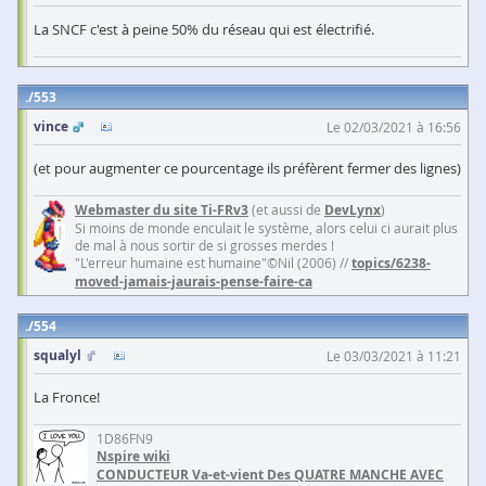
La SNCF c'est à peine 50% du réseau qui est électrifié.
553
vince
Le 02/03/2021 à 16:56
(et pour augmenter ce pourcentage ils préfèrent fermer des lignes)
Webmaster du site Ti-FRv3
(et aussi de
DevLynx
)
Si moins de monde enculait le système, alors celui ci aurait plus
de mal à nous sortir de si grosses merdes !
"L'erreur humaine est humaine"©Nil (2006) //
topics/6238-
moved-jamais-jaurais-pense-faire-ca
554
squalyl
Le 03/03/2021 à 11:21
La Fronce!
1D86FN9
Nspire wiki
CONDUCTEUR Va-et-vient Des QUATRE MANCHE AVEC