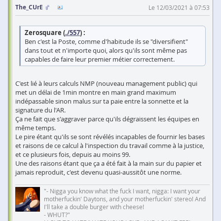
The_CUrE
Le 12/03/2021 à 07:53
Zerosquare (
./557
) :
Ben c'est la Poste, comme d'habitude ils se "diversifient"
dans tout et n'importe quoi, alors qu'ils sont même pas
capables de faire leur premier métier correctement.
C'est lié à leurs calculs NMP (nouveau management public) qui
met un délai de 1min montre en main grand maximum
indépassable sinon malus sur ta paie entre la sonnette et la
signature du l'AR.
Ça ne fait que s'aggraver parce qu'ils dégraissent les équipes en
même temps.
Le pire étant qu'ils se sont révélés incapables de fournir les bases
et raisons de ce calcul à l'inspection du travail comme à la justice,
et ce plusieurs fois, depuis au moins 99.
Une des raisons étant que ça a été fait à la main sur du papier et
jamais reproduit, c'est devenu quasi-aussitôt une norme.
"- Nigga you know what the fuck I want, nigga: I want your
motherfuckin' Daytons, and your motherfuckin' stereo! And
I'll take a double burger with cheese!
- WHUT?"