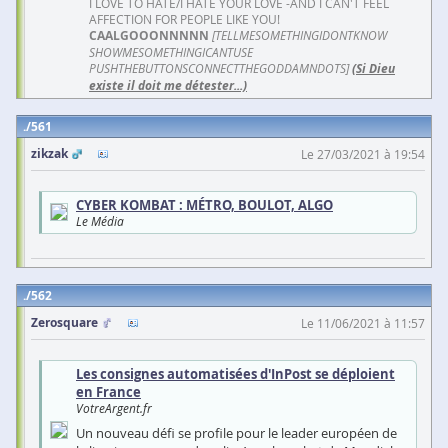
I LOVE TO HATE/I HATE YOUR LOVE -AND I CAN'T FEEL
AFFECTION FOR PEOPLE LIKE YOU!
CAALGOOONNNNN
[TELLMESOMETHINGIDONTKNOW
SHOWMESOMETHINGICANTUSE
PUSHTHEBUTTONSCONNECTTHEGODDAMNDOTS]
(Si Dieu
existe il doit me détester...)
561
zikzak
Le 27/03/2021 à 19:54
CYBER KOMBAT : MÉTRO, BOULOT, ALGO
Le Média
562
Zerosquare
Le 11/06/2021 à 11:57
Les consignes automatisées d'InPost se déploient
en France
VotreArgent.fr
Un nouveau défi se profile pour le leader européen de