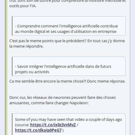
truc sont loin de suffire pour comprendre la moindre méthode et
outils pour l'IA.
- Comprendre comment l'intelligence artificielle contribue
au monde digital et ses usages d'utilisation en entreprise
C'est pas le meme points que le précédent? En tout cas j'y donne
la meme répondre.
- Savoir intégrer l'intelligence artificielle dans de futurs
projets ou activités
Ca me semble être encore la meme chose?! Donc meme réponse.
Donc oui, les réseaux de neurones peuvent faire des choses
amusantes, comme faire changer Napoleon:
Some of you may have seen that video a couple of days ago
(source:
https://t.co/ix0z3vvMvZ
/
https://t.co/dkaIp0PeG7
)