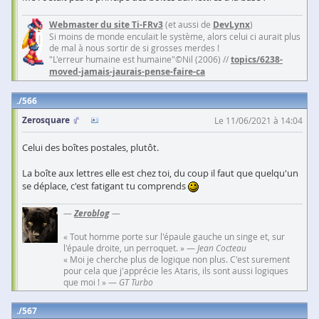
Webmaster du site Ti-FRv3
(et aussi de
DevLynx
)
Si moins de monde enculait le système, alors celui ci aurait plus
de mal à nous sortir de si grosses merdes !
"L'erreur humaine est humaine"©Nil (2006) //
topics/6238-
moved-jamais-jaurais-pense-faire-ca
566
Zerosquare
Le 11/06/2021 à 14:04
Celui des boîtes postales, plutôt.
La boîte aux lettres elle est chez toi, du coup il faut que quelqu'un
se déplace, c'est fatigant tu comprends
—
Zeroblog
—
« Tout homme porte sur l'épaule gauche un singe et, sur
l'épaule droite, un perroquet. » —
Jean Cocteau
« Moi je cherche plus de logique non plus. C'est surement
pour cela que j'apprécie les Ataris, ils sont aussi logiques
que moi ! » —
GT Turbo
567