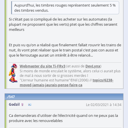
Aujourd’hui, les timbres rouges représentent seulement 5 %
des timbres vendus.
Si c'était pas si compliqué de les acheter sur les automates (la
plupart ne proposent que les verts) ptet que les chiffres seraient
meilleurs
Et puis vu qu'on a réalisé que finalement fallait rouvrir les trains de
nuit, ils vont ptet réaliser que le train postal c'est pas con aussi et
que le ferroutage aurait un intérêt à être relancé...
Webmaster du site Ti-FRv3
(et aussi de
DevLynx
)
Si moins de monde enculait le système, alors celui ci aurait plus
de mal à nous sortir de si grosses merdes !
"L'erreur humaine est humaine"©Nil (2006) //
topics/6238-
moved-jamais-jaurais-pense-faire-ca
547
Godzil
Le 02/03/2021 à 14:34
Ca demanderais d'utiliser de l'électricité quand on ne peux pas la
produire avec les renouvelables