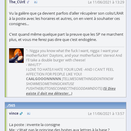
The_CUrE
Le 11/06/2021 à 13:29
Vu la galère que ça devient parfois d'aller récupérer son colis/LRAR
à la poste avec les horaires et autres, on en vient à souhaiter ces
consignes...
C'est quand même quelque part la preuve que les SP ne marchent
plus, et vous me ferez pas dire que c'est endogène.
"- Nigga you know what the fuck I want, nigga: I want your
motherfuckin' Daytons, and your motherfuckin' stereo! And
I'll take a double burger with cheese!
- WHUT?"
I LOVE TO HATE/I HATE YOUR LOVE -AND I CAN'T FEEL
AFFECTION FOR PEOPLE LIKE YOU!
CAALGOOONNNNN
[TELLMESOMETHINGIDONTKNOW
SHOWMESOMETHINGICANTUSE
PUSHTHEBUTTONSCONNECTTHEGODDAMNDOTS]
(Si Dieu
existe il doit me détester...)
565
vince
Le 11/06/2021 à 13:57
La poste : invente la consigne
Me : c'était pas le principe des boites aux lettres à la base ?