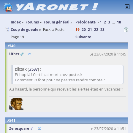
Index
Forums
Forum général
Précédente
1
2
3
...
18
Coup de gueule
Fuck la Poste! -
19
20
21
22
23
Page 19
Suivante
540
Uther
Le 23/07/2020 à 11:45
zikzak (
./537
) :
Et hop là ! Certificat mort chez poste.fr
Comment ils font pour ne pas s'en rendre compte ?
Au hasard, la personne qui recevait les alertes était en vacances ?
541
Zerosquare
Le 23/07/2020 à 11:51