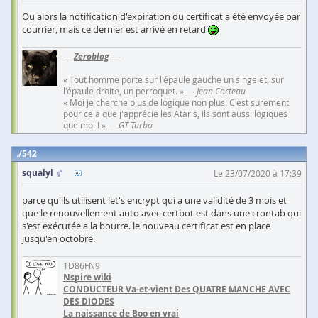
Ou alors la notification d'expiration du certificat a été envoyée par
courrier, mais ce dernier est arrivé en retard
—
Zeroblog
—
« Tout homme porte sur l'épaule gauche un singe et, sur
l'épaule droite, un perroquet. » —
Jean Cocteau
« Moi je cherche plus de logique non plus. C'est surement
pour cela que j'apprécie les Ataris, ils sont aussi logiques
que moi ! » —
GT Turbo
542
squalyl
Le 23/07/2020 à 17:39
parce qu'ils utilisent let's encrypt qui a une validité de 3 mois et
que le renouvellement auto avec certbot est dans une crontab qui
s'est exécutée a la bourre. le nouveau certificat est en place
jusqu'en octobre.
1D86FN9
Nspire wiki
CONDUCTEUR Va-et-vient Des QUATRE MANCHE AVEC
DES DIODES
La naissance de Boo en vrai