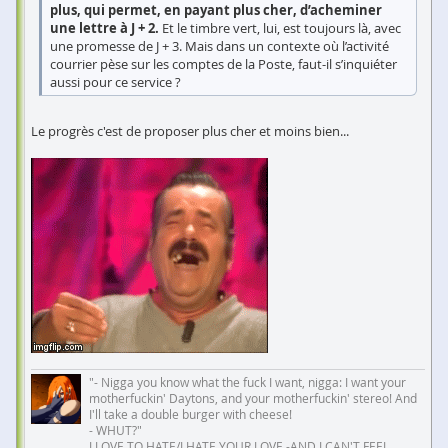
plus, qui permet, en payant plus cher, d’acheminer
une lettre à J + 2.
Et le timbre vert, lui, est toujours là, avec
une promesse de J + 3. Mais dans un contexte où l’activité
courrier pèse sur les comptes de la Poste, faut-il s’inquiéter
aussi pour ce service ?
Le progrès c'est de proposer plus cher et moins bien...
"- Nigga you know what the fuck I want, nigga: I want your
motherfuckin' Daytons, and your motherfuckin' stereo! And
I'll take a double burger with cheese!
- WHUT?"
I LOVE TO HATE/I HATE YOUR LOVE -AND I CAN'T FEEL