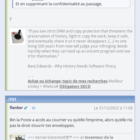
Et en supprimant la confidentialité au passage.
?
"If you see strict DRM and copy protection that threatens the
preservation of history, fight it: copy the work, keep it safe,
and eventually share it so it never disappears. [...] no one
living 500 years from now will judge your infringing deeds
harshly when they can load up an ancient program and see
it for themselves."
Benj Edwards - Why History Needs Software Piracy
- - -
Achat ou échange: topic de mes recherches
Meilleur
smiley = #helico#
Obligatory XKCD
593
flanker
Le 31/12/2022 à 11:06
Bin la Poste a accès au courrier vu qu’elle l’imprime, alors qu’elle n’a
pas le droit s’ouvrir tes enveloppes.
<<< Kernel Extremis©®™ >>> et
Inventeur de la