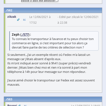
existe il doit me détester...)
582
zikzak
Le 12/06/2021 à
Edité par zikzak le 12/06/2021
17:52
à 22:38
Zeph (
./577
) :
Tu connais le transporteur à l'avance et tu peux choisir ton
commerce en ligne, si c'est important pour toi alors ça
devrait faire partie de tes critères de sélection non ?
Si seulement...J'ai un exemple récent où Fedex m'a laissé un
message car j'étais absent d'après eux.
Ils m'ont indiqué avoir sonné à 9h41 (super précis) vendredi
dernier. J'étais bien chez moi et rien n'a sonné à part mon
téléphone à 14h pour leur message sur mon répondeur.
J'aurai aimé choisir le transporteur car Fedex est assez souvent
mauvais.
583
Brunni
Le 12/06/2021 à 18:01