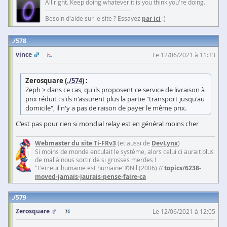
All right. Keep doing whatever it is you think you're doing.
------------------------------------------
Besoin d'aide sur le site ? Essayez
par ici
:)
578
vince
Le 12/06/2021 à 11:33
Zerosquare (
./574
) :
Zeph > dans ce cas, qu'ils proposent ce service de livraison à
prix réduit : s'ils n'assurent plus la partie "transport jusqu'au
domicile", il n'y a pas de raison de payer le même prix.
C'est pas pour rien si mondial relay est en général moins cher
Webmaster du site Ti-FRv3
(et aussi de
DevLynx
)
Si moins de monde enculait le système, alors celui ci aurait plus
de mal à nous sortir de si grosses merdes !
"L'erreur humaine est humaine"©Nil (2006) //
topics/6238-
moved-jamais-jaurais-pense-faire-ca
579
Zerosquare
Le 12/06/2021 à 12:05