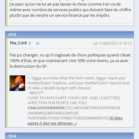
J'ai peur qu'on ne lui ait pas laisser le choix comme il en va de
même avec nombre de services publics qui doivent faire du chiffre
plutôt que de rendre un service financé par les impôts.
573
The_CUrE
Le 11/06/2021 à 16:12
Pas pu changer, vu qu'il s'agissait de choix politiques quand c'était
100% d'État, et que maintenant c'est 50% voire moins, ça va avec
la destruction du SP.
"- Nigga you know what the fuck I want, nigga: I want your
motherfuckin' Daytons, and your motherfuckin' stereo! And
I'll take a double burger with cheese!
- WHUT?"
I LOVE TO HATE/I HATE YOUR LOVE -AND I CAN'T FEEL
AFFECTION FOR PEOPLE LIKE YOU!
CAALGOOONNNNN
[TELLMESOMETHINGIDONTKNOW
SHOWMESOMETHINGICANTUSE
PUSHTHEBUTTONSCONNECTTHEGODDAMNDOTS]
(Si Dieu
existe il doit me détester...)
574