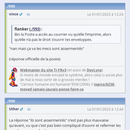
595
vince
Le 01/01/2023 à 12:24
flanker (
./593
) :
Bin la Poste a accès au courrier vu qu’elle l’imprime, alors
qu’elle n’a pas le droit s’ouvrir tes enveloppes.
"nan mais ça va les mecs sont assermentés"
(réponse officielle de la poste)
Webmaster du site Ti-FRv3
(et aussi de
DevLynx
)
Si moins de monde enculait le système, alors celui ci aurait plus
de mal à nous sortir de si grosses merdes !
"L'erreur humaine est humaine"©Nil (2006) //
topics/6238-
moved-jamais-jaurais-pense-faire-ca
596
Uther
Le 01/01/2023 à 12:44
La réponse "ils sont assermentés" n'est pas plus mauvaise
qu'avant, vu que c'est pas bien compliqué d'ouvrir et refermer les