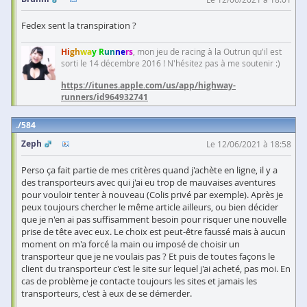
Fedex sent la transpiration ?
Hi
gh
wa
y R
un
ne
rs
, mon jeu de racing à la Outrun qu'il est
sorti le 14 décembre 2016 ! N'hésitez pas à me soutenir :)
https://itunes.apple.com/us/app/highway-
runners/id964932741
584
Zeph
Le 12/06/2021 à 18:58
Perso ça fait partie de mes critères quand j'achète en ligne, il y a
des transporteurs avec qui j'ai eu trop de mauvaises aventures
pour vouloir tenter à nouveau (Colis privé par exemple). Après je
peux toujours chercher le même article ailleurs, ou bien décider
que je n'en ai pas suffisamment besoin pour risquer une nouvelle
prise de tête avec eux. Le choix est peut-être faussé mais à aucun
moment on m'a forcé la main ou imposé de choisir un
transporteur que je ne voulais pas ? Et puis de toutes façons le
client du transporteur c'est le site sur lequel j'ai acheté, pas moi. En
cas de problème je contacte toujours les sites et jamais les
transporteurs, c'est à eux de se démerder.