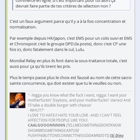
commerce en ligne, si c'est important pour toi alors ça
devrait faire partie de tes critères de sélection non ?
C'est un faux argument parce qu'il y a à la fois concentration et
normalisation.
Par exemple depuis HK/Japon, c'est EMS pour un colis suivi et EMS
et Chronopost c'est le groupe DPD (la poste), donc c'est CP une
fois ici, donc fatalement dans le cul, Lulu.
Mondial Relay en plus ils font dans la sous-traitance totale, c'est
aussi pour ça qu'ils tirent les prix.
Plus le temps passe plus le choix est faussé au nom de cette sacro-
sainte concurrence, qui doit exister que tu le veuilles ou non.
"- Nigga you know what the fuck I want, nigga: I want your
motherfuckin' Daytons, and your motherfuckin' stereo! And
I'll take a double burger with cheese!
- WHUT?"
I LOVE TO HATE/I HATE YOUR LOVE -AND I CAN'T FEEL
AFFECTION FOR PEOPLE LIKE YOU!
CAALGOOONNNNN
[TELLMESOMETHINGIDONTKNOW
SHOWMESOMETHINGICANTUSE
PUSHTHEBUTTONSCONNECTTHEGODDAMNDOTS]
(Si Dieu