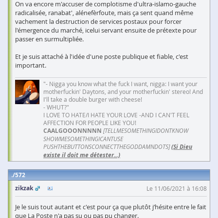
On va encore m'accuser de complotisme d'ultra-islamo-gauche
radicalisée, ranabat', alénefèrfoute, mais ça sent quand même
vachement la destruction de services postaux pour forcer
l'émergence du marché, icelui servant ensuite de prétexte pour
passer en surmultipliée.
Et je suis attaché à l'idée d'une poste publique et fiable, c'est
important.
"- Nigga you know what the fuck I want, nigga: I want your
motherfuckin' Daytons, and your motherfuckin' stereo! And
I'll take a double burger with cheese!
- WHUT?"
I LOVE TO HATE/I HATE YOUR LOVE -AND I CAN'T FEEL
AFFECTION FOR PEOPLE LIKE YOU!
CAALGOOONNNNN
[TELLMESOMETHINGIDONTKNOW
SHOWMESOMETHINGICANTUSE
PUSHTHEBUTTONSCONNECTTHEGODDAMNDOTS]
(Si Dieu
existe il doit me détester...)
572
zikzak
Le 11/06/2021 à 16:08
Je le suis tout autant et c'est pour ça que plutôt j’hésite entre le fait
que La Poste n'a pas su ou pas pu changer.