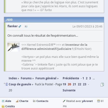
« Moi je cherche plus de logique non plus. C'est surement
pour cela que j'apprécie les Ataris, ils sont aussi logiques
que moi ! » —
GT Turbo
600
flanker
Le 09/01/2023 à 20:46
On connaît tous le résultat de l’expérimentation…
<<< Kernel Extremis©®™ >>> et
Inventeur de la
différence administratif/judiciaire !
(©Yoshi Noir)
<Vertyos> un poil plus mais elle suce bien quand même la
mienne ^^
<Sabrina`> tinkiete flan c juste qu'ils sont jaloux que je te
trouve aussi appétissant
Index
Forums
Forum général
Précédente
1
2
3
...
Coup de gueule
Fuck la Poste! - Page
19
20
21
22
23
20
Suivante
Aide
Charte
Contacts
yAronet
Réalisé avec
61
Crédits
ms