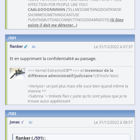
AFFECTION FOR PEOPLE LIKE YOU!
CAALGOOONNNNN
[TELLMESOMETHINGIDONTKNOW
SHOWMESOMETHINGICANTUSE
PUSHTHEBUTTONSCONNECTTHEGODDAMNDOTS]
(Si Dieu
existe il doit me détester...)
591
flanker
Le 31/12/2022 à 07:37
Et en supprimant la confidentialité au passage.
<<< Kernel Extremis©®™ >>> et
Inventeur de la
différence administratif/judiciaire !
(©Yoshi Noir)
<Vertyos> un poil plus mais elle suce bien quand même la
mienne ^^
<Sabrina`> tinkiete flan c juste qu'ils sont jaloux que je te
trouve aussi appétissant
592
Jonas
Le 31/12/2022 à 08:57
flanker (
./591
) :