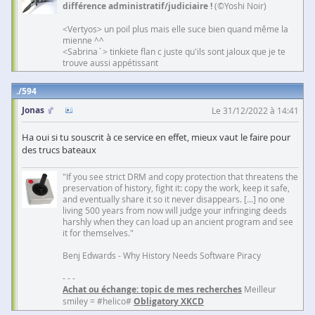
différence administratif/judiciaire !
(©Yoshi Noir)
<Vertyos> un poil plus mais elle suce bien quand même la
mienne ^^
<Sabrina`> tinkiete flan c juste qu'ils sont jaloux que je te
trouve aussi appétissant
594
Jonas
Le 31/12/2022 à 14:41
Ha oui si tu souscrit à ce service en effet, mieux vaut le faire pour
des trucs bateaux
"If you see strict DRM and copy protection that threatens the
preservation of history, fight it: copy the work, keep it safe,
and eventually share it so it never disappears. [...] no one
living 500 years from now will judge your infringing deeds
harshly when they can load up an ancient program and see
it for themselves."
Benj Edwards - Why History Needs Software Piracy
- - -
Achat ou échange: topic de mes recherches
Meilleur
smiley = #helico#
Obligatory XKCD