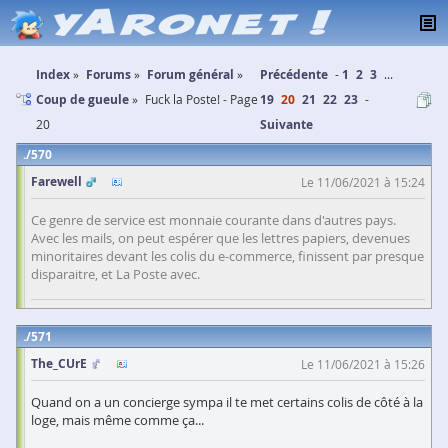
Index
Forums
Forum général
Précédente
1
2
3
...
Coup de gueule
Fuck la Poste! - Page
19
20
21
22
23
20
Suivante
570
Farewell
Le 11/06/2021 à 15:24
Ce genre de service est monnaie courante dans d'autres pays.
Avec les mails, on peut espérer que les lettres papiers, devenues
minoritaires devant les colis du e-commerce, finissent par presque
disparaitre, et La Poste avec.
571
The_CUrE
Le 11/06/2021 à 15:26
Quand on a un concierge sympa il te met certains colis de côté à la
loge, mais même comme ça...