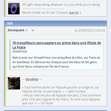
All right. Keep doing whatever it is you think you're doing.
------------------------------------------
Besoin d'aide sur le site ? Essayez
par ici
:)
585
Zerosquare
Le 29/05/2022 à 02:26
70 travailleurs sans-papiers en grève dans une filiale de
La Poste
StreetPress
Retrouvez sur StreetPress nos enquêtes & infos, sur Paris et
en banlieue. Et découvrez chaque jour les lieux et les gens
qui font l’actu urbaine en Île-de-France.
—
Zeroblog
—
« Tout homme porte sur l'épaule gauche un singe et, sur
l'épaule droite, un perroquet. » —
Jean Cocteau
« Moi je cherche plus de logique non plus. C'est surement
pour cela que j'apprécie les Ataris, ils sont aussi logiques
que moi ! » —
GT Turbo