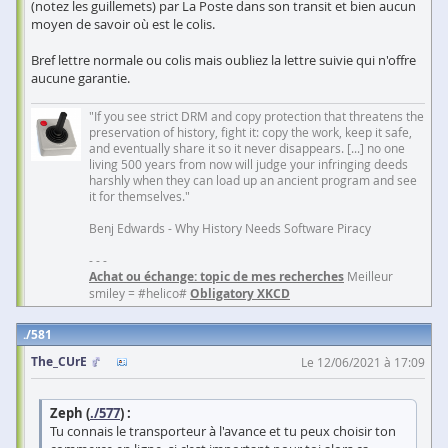
(notez les guillemets) par La Poste dans son transit et bien aucun
moyen de savoir où est le colis.
Bref lettre normale ou colis mais oubliez la lettre suivie qui n'offre
aucune garantie.
"If you see strict DRM and copy protection that threatens the
preservation of history, fight it: copy the work, keep it safe,
and eventually share it so it never disappears. [...] no one
living 500 years from now will judge your infringing deeds
harshly when they can load up an ancient program and see
it for themselves."
Benj Edwards - Why History Needs Software Piracy
- - -
Achat ou échange: topic de mes recherches
Meilleur
smiley = #helico#
Obligatory XKCD
581
The_CUrE
Le 12/06/2021 à 17:09
Zeph (
./577
) :
Tu connais le transporteur à l'avance et tu peux choisir ton