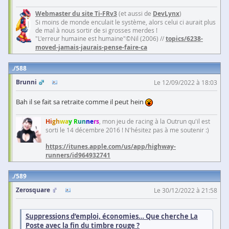
Webmaster du site Ti-FRv3
(et aussi de
DevLynx
)
Si moins de monde enculait le système, alors celui ci aurait plus
de mal à nous sortir de si grosses merdes !
"L'erreur humaine est humaine"©Nil (2006) //
topics/6238-
moved-jamais-jaurais-pense-faire-ca
588
Brunni
Le 12/09/2022 à 18:03
Bah il se fait sa retraite comme il peut hein
Hi
gh
wa
y R
un
ne
rs
, mon jeu de racing à la Outrun qu'il est
sorti le 14 décembre 2016 ! N'hésitez pas à me soutenir :)
https://itunes.apple.com/us/app/highway-
runners/id964932741
589
Zerosquare
Le 30/12/2022 à 21:58
Suppressions d’emploi, économies… Que cherche La
Poste avec la fin du timbre rouge ?