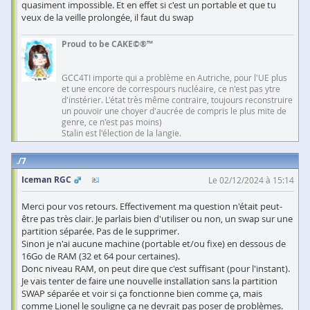
quasiment impossible. Et en effet si c'est un portable et que tu
veux de la veille prolongée, il faut du swap
Proud to be CAKE©®™
GCC4TI importe qui a problème en Autriche, pour l'UE plus
et une encore de correspours nucléaire, ce n'est pas ytre
d'instérier. L'état très même contraire, toujours reconstruire
un pouvoir une choyer d'aucrée de compris le plus mite de
genre, ce n'est pas moins)
Stalin est l'élection de la langie.
7
Iceman RGC
Le 02/12/2024 à 15:14
Merci pour vos retours. Effectivement ma question n'était peut-
être pas très clair. Je parlais bien d'utiliser ou non, un swap sur une
partition séparée. Pas de le supprimer.
Sinon je n'ai aucune machine (portable et/ou fixe) en dessous de
16Go de RAM (32 et 64 pour certaines).
Donc niveau RAM, on peut dire que c'est suffisant (pour l'instant).
Je vais tenter de faire une nouvelle installation sans la partition
SWAP séparée et voir si ça fonctionne bien comme ça, mais
comme Lionel le souligne ça ne devrait pas poser de problèmes.