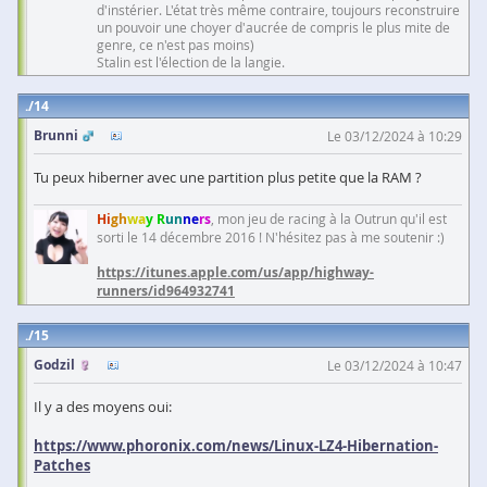
d'instérier. L'état très même contraire, toujours reconstruire
un pouvoir une choyer d'aucrée de compris le plus mite de
genre, ce n'est pas moins)
Stalin est l'élection de la langie.
14
Brunni
Le 03/12/2024 à 10:29
Tu peux hiberner avec une partition plus petite que la RAM ?
Hi
gh
wa
y R
un
ne
rs
, mon jeu de racing à la Outrun qu'il est
sorti le 14 décembre 2016 ! N'hésitez pas à me soutenir :)
https://itunes.apple.com/us/app/highway-
runners/id964932741
15
Godzil
Le 03/12/2024 à 10:47
Il y a des moyens oui:
https://www.phoronix.com/news/Linux-LZ4-Hibernation-
Patches