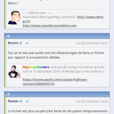
Merci !
----- SNK Forever -----
Association Retro-gaming Connexion :
http://www.retro-
gc.fr/
http://www.consoles-portables.com
8
Brunni
Le 02/12/2024 à 15:41
Oui. Je ne sais pas quels sont les désavantages de faire un fichier
par rapport à une partition dédiée.
Hi
gh
wa
y R
un
ne
rs
, mon jeu de racing à la Outrun qu'il est
sorti le 14 décembre 2016 ! N'hésitez pas à me soutenir :)
https://itunes.apple.com/us/app/highway-
runners/id964932741
9
flanker
Le 02/12/2024 à 19:23
Le fichier est plus souple (c’est facile de récupérer temporairement