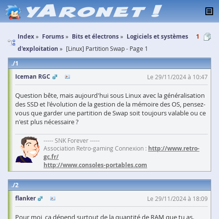
Index
Forums
Bits et électrons
Logiciels et systèmes
1
d'exploitation
[Linux] Partition Swap - Page 1
1
Iceman RGC
Le 29/11/2024 à 10:47
Question bête, mais aujourd'hui sous Linux avec la généralisation
des SSD et l'évolution de la gestion de la mémoire des OS, pensez-
vous que garder une partition de Swap soit toujours valable ou ce
n'est plus nécessaire ?
----- SNK Forever -----
Association Retro-gaming Connexion :
http://www.retro-
gc.fr/
http://www.consoles-portables.com
2
flanker
Le 29/11/2024 à 18:09
Pour moi, ça dépend surtout de la quantité de RAM que tu as.