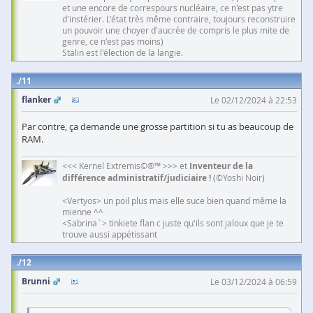
et une encore de correspours nucléaire, ce n'est pas ytre
d'instérier. L'état très même contraire, toujours reconstruire
un pouvoir une choyer d'aucrée de compris le plus mite de
genre, ce n'est pas moins)
Stalin est l'élection de la langie.
11
flanker
Le 02/12/2024 à 22:53
Par contre, ça demande une grosse partition si tu as beaucoup de
RAM.
<<< Kernel Extremis©®™ >>> et
Inventeur de la
différence administratif/judiciaire !
(©Yoshi Noir)
<Vertyos> un poil plus mais elle suce bien quand même la
mienne ^^
<Sabrina`> tinkiete flan c juste qu'ils sont jaloux que je te
trouve aussi appétissant
12
Brunni
Le 03/12/2024 à 06:59