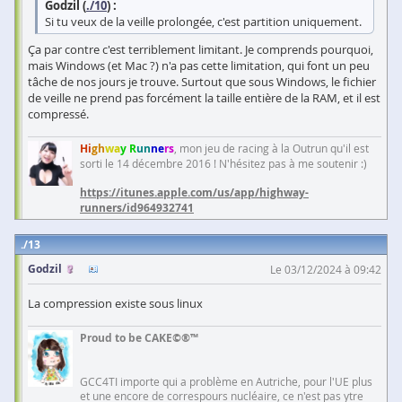
Godzil (
./10
) :
Si tu veux de la veille prolongée, c'est partition uniquement.
Ça par contre c'est terriblement limitant. Je comprends pourquoi,
mais Windows (et Mac ?) n'a pas cette limitation, qui font un peu
tâche de nos jours je trouve. Surtout que sous Windows, le fichier
de veille ne prend pas forcément la taille entière de la RAM, et il est
compressé.
Hi
gh
wa
y R
un
ne
rs
, mon jeu de racing à la Outrun qu'il est
sorti le 14 décembre 2016 ! N'hésitez pas à me soutenir :)
https://itunes.apple.com/us/app/highway-
runners/id964932741
13
Godzil
Le 03/12/2024 à 09:42
La compression existe sous linux
Proud to be CAKE©®™
GCC4TI importe qui a problème en Autriche, pour l'UE plus
et une encore de correspours nucléaire, ce n'est pas ytre