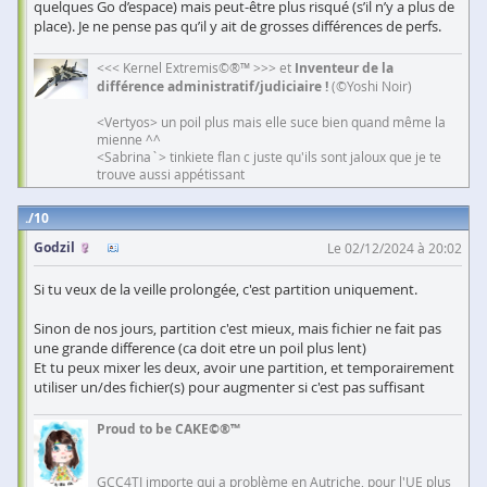
quelques Go d’espace) mais peut-être plus risqué (s’il n’y a plus de
place). Je ne pense pas qu’il y ait de grosses différences de perfs.
<<< Kernel Extremis©®™ >>> et
Inventeur de la
différence administratif/judiciaire !
(©Yoshi Noir)
<Vertyos> un poil plus mais elle suce bien quand même la
mienne ^^
<Sabrina`> tinkiete flan c juste qu'ils sont jaloux que je te
trouve aussi appétissant
10
Godzil
Le 02/12/2024 à 20:02
Si tu veux de la veille prolongée, c'est partition uniquement.
Sinon de nos jours, partition c'est mieux, mais fichier ne fait pas
une grande difference (ca doit etre un poil plus lent)
Et tu peux mixer les deux, avoir une partition, et temporairement
utiliser un/des fichier(s) pour augmenter si c'est pas suffisant
Proud to be CAKE©®™
GCC4TI importe qui a problème en Autriche, pour l'UE plus