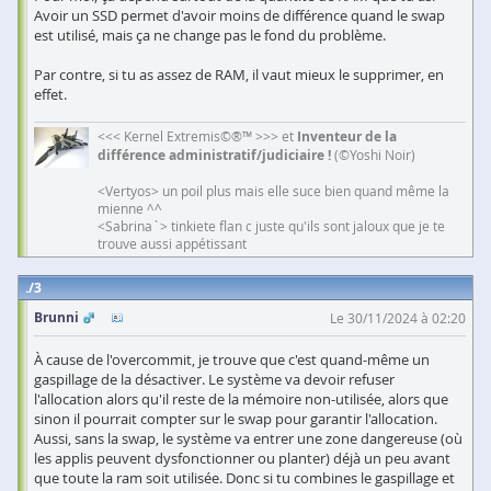
Avoir un SSD permet d'avoir moins de différence quand le swap
est utilisé, mais ça ne change pas le fond du problème.
Par contre, si tu as assez de RAM, il vaut mieux le supprimer, en
effet.
<<< Kernel Extremis©®™ >>> et
Inventeur de la
différence administratif/judiciaire !
(©Yoshi Noir)
<Vertyos> un poil plus mais elle suce bien quand même la
mienne ^^
<Sabrina`> tinkiete flan c juste qu'ils sont jaloux que je te
trouve aussi appétissant
3
Brunni
Le 30/11/2024 à 02:20
À cause de l'overcommit, je trouve que c'est quand-même un
gaspillage de la désactiver. Le système va devoir refuser
l'allocation alors qu'il reste de la mémoire non-utilisée, alors que
sinon il pourrait compter sur le swap pour garantir l'allocation.
Aussi, sans la swap, le système va entrer une zone dangereuse (où
les applis peuvent dysfonctionner ou planter) déjà un peu avant
que toute la ram soit utilisée. Donc si tu combines le gaspillage et