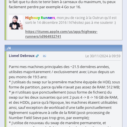
le fait que tu dois te tenir bien à carreaux du maximum, tu peux
facilement perdre par exemple 4 Go sur 16.
Hi
gh
wa
y R
un
ne
rs
, mon jeu de racing à la Outrun qu'il est
sorti le 14 décembre 2016 ! N'hésitez pas à me soutenir :)
https://itunes.apple.com/us/app/highway-
runners/id964932741
4
Lionel Debroux
Le 30/11/2024 à 09:59
Parmi mes machines principales des ~21.5 dernières années,
utilisées majoritairement / exclusivement avec Linux depuis un
peu moins de 19.5 ans:
* j'utilisais du swap sur la première machine équipée de HDD, sous
forme de partition, parce qu'elle n'avait pas assez de RAM: 512 MB;
* je n'utilisais que ponctuellement (sous forme de fichiers) du
swap sur les deux suivantes qui ont 2 puis 4 -> 8 -> 16 GB de RAM,
et des HDDs, parce qu'à l'époque, les machines étaient utilisables
ainsi, sauf exception de workload d'une taille ponctuellement
légèrement supérieure à celle de la RAM (post-processing de
Number Field Sieve pas trop gros, par exemple);
* j'utilise de nouveau du swap de manière permanente, et