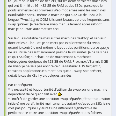
toujours sous forme de fichiers, sur les deux dernières machines,
qui ont 8 -> 16 et 16 -> 32 GB de RAM et des SSDs, parce que le
poids immense des browsers Web modernes rend les machines
inutilisables sans... même la machine qui a 32 GB de RAM, à la
longue.
Thrashing
et OOM kills sont beaucoup plus fréquents sans
swap qu'avec. Je réactive le swap manuellement après reboot,
mais je pourrais automatiser ceci.
Sur la quasi-totalité de mes autres machines desktop et serveur,
dont celles du boulot, je ne mets pas explicitement du swap
quand je contrôle moi-même le layout des partitions, parce que je
ne les utilise pas suffisamment près de leurs limites. Je ne sais pas
ce qu'ESXi fait; sur chacune de maintenant 4 machines
hétérogènes équipées de 128 GB de RAM, Proxmox VE a mis 8 GB
de swap; je ne sais pas encore ce que Nutanix AHV fait; enfin,
certaines applications n'aiment pas que du swap soit présent,
c'était le cas de K8s il y a quelques années.
Par conséquent:
* la nécessité et l'opportunité d'utiliser du swap sur une machine
dépendent de ce qu'on fait avec
* l'intérêt de garder une partition swap séparée (c'était ta question
initiale) me paraît limité maintenant, d'autant qu'avec un SSD, je ne
vois pas pourquoi il y aurait une différence significative de
performance entre une partition swap séparée et des fichiers