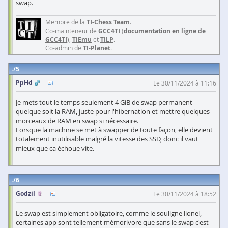
swap.
Membre de la
TI-Chess Team
.
Co-mainteneur de
GCC4TI
(
documentation en ligne de
GCC4TI
),
TIEmu
et
TILP
.
Co-admin de
TI-Planet
.
5
PpHd
Le 30/11/2024 à 11:16
Je mets tout le temps seulement 4 GiB de swap permanent
quelque soit la RAM, juste pour l'hibernation et mettre quelques
morceaux de RAM en swap si nécessaire.
Lorsque la machine se met à swapper de toute façon, elle devient
totalement inutilisable malgré la vitesse des SSD, donc il vaut
mieux que ca échoue vite.
6
Godzil
Le 30/11/2024 à 18:52
Le swap est simplement obligatoire, comme le souligne lionel,
certaines app sont tellement mémorivore que sans le swap c'est