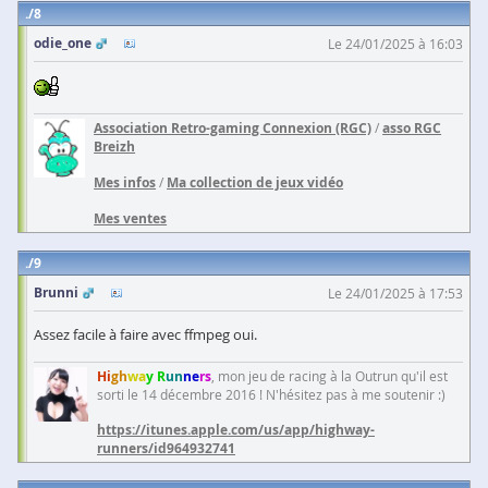
8
odie_one
Le 24/01/2025 à 16:03
Association Retro-gaming Connexion (RGC)
/
asso RGC
Breizh
Mes infos
/
Ma collection de jeux vidéo
Mes ventes
9
Brunni
Le 24/01/2025 à 17:53
Assez facile à faire avec ffmpeg oui.
Hi
gh
wa
y R
un
ne
rs
, mon jeu de racing à la Outrun qu'il est
sorti le 14 décembre 2016 ! N'hésitez pas à me soutenir :)
https://itunes.apple.com/us/app/highway-
runners/id964932741