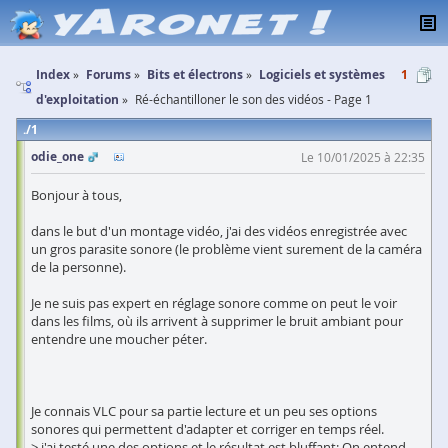
Index
Forums
Bits et électrons
Logiciels et systèmes
1
d'exploitation
Ré-échantilloner le son des vidéos - Page 1
1
odie_one
Le 10/01/2025 à 22:35
Bonjour à tous,
dans le but d'un montage vidéo, j'ai des vidéos enregistrée avec
un gros parasite sonore (le problème vient surement de la caméra
de la personne).
Je ne suis pas expert en réglage sonore comme on peut le voir
dans les films, où ils arrivent à supprimer le bruit ambiant pour
entendre une moucher péter.
Je connais VLC pour sa partie lecture et un peu ses options
sonores qui permettent d'adapter et corriger en temps réel.
> j'ai testé une des options et le résultat est bluffant; On entend