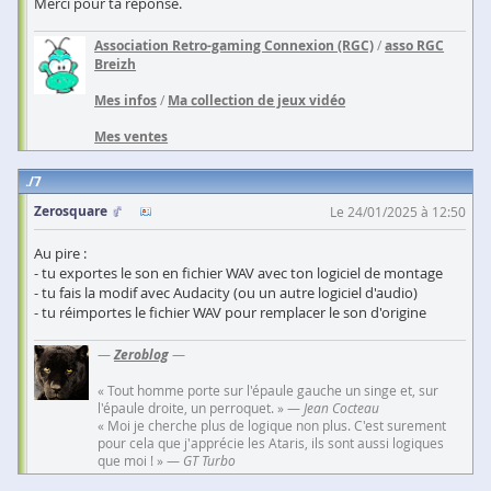
Merci pour ta réponse.
Association Retro-gaming Connexion (RGC)
/
asso RGC
Breizh
Mes infos
/
Ma collection de jeux vidéo
Mes ventes
7
Zerosquare
Le 24/01/2025 à 12:50
Au pire :
- tu exportes le son en fichier WAV avec ton logiciel de montage
- tu fais la modif avec Audacity (ou un autre logiciel d'audio)
- tu réimportes le fichier WAV pour remplacer le son d'origine
—
Zeroblog
—
« Tout homme porte sur l'épaule gauche un singe et, sur
l'épaule droite, un perroquet. » —
Jean Cocteau
« Moi je cherche plus de logique non plus. C'est surement
pour cela que j'apprécie les Ataris, ils sont aussi logiques
que moi ! » —
GT Turbo