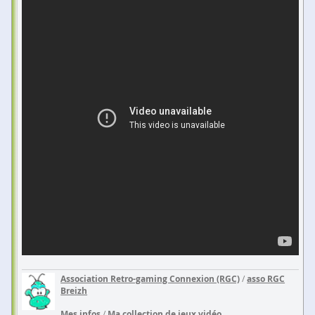
Association Retro-gaming Connexion (RGC)
/
asso RGC
Breizh
Mes infos
/
Ma collection de jeux vidéo