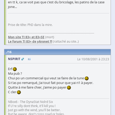
en tt k, ca se voit pas que c'est du bricolage, les patins de la case
jone...
Prise de tête: PhD dans la mire.
------------------------------------------------------------------------------------
Mon site TI 83+ et 83+SE
(mort)
Le forum TI 83+ de yAronet !!!
(rattaché au site..)
16
NSPIRIT
Le 10/08/2001 à 23:23
Erf
Ma pub ?
Chui po un commercial qui veut se faire de la tune
Si t'as po remarqué, j'ai tout fait pour que yai ri1 à payer.
Quitte à me faire chier, j'aime po payer
C cler
NBox6 - The DynaStat Nolrd Six
If U're silly dont think, it'll kill you !
Just go with the wind, you'll be better.
But be aware, don't cross road or holes.