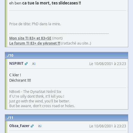
eh ben
ca tue la mort, tes slidecases !!
Prise de tête: PhD dans la mire.
------------------------------------------------------------------------------------
Mon site TI 83+ et 83+SE
(mort)
Le forum TI 83+ de yAronet !!!
(rattaché au site..)
10
NSPIRIT
Le 10/08/2001 à 23:23
C kler !
Déchirant !!!!
NBox6 - The DynaStat Nolrd Six
If U're silly dont think, it'll kill you !
Just go with the wind, you'll be better.
But be aware, don't cross road or holes.
11
Obza_Fazer
Le 10/08/2001 à 23:23