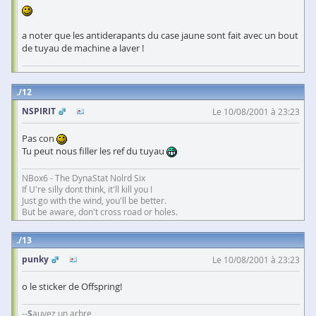
a noter que les antiderapants du case jaune sont fait avec un bout
de tuyau de machine a laver !
12
NSPIRIT
Le 10/08/2001 à 23:23
Pas con
Tu peut nous filler les ref du tuyau
NBox6 - The DynaStat Nolrd Six
If U're silly dont think, it'll kill you !
Just go with the wind, you'll be better.
But be aware, don't cross road or holes.
13
punky
Le 10/08/2001 à 23:23
o le sticker de Offspring!
--
S
auvez un arbre,