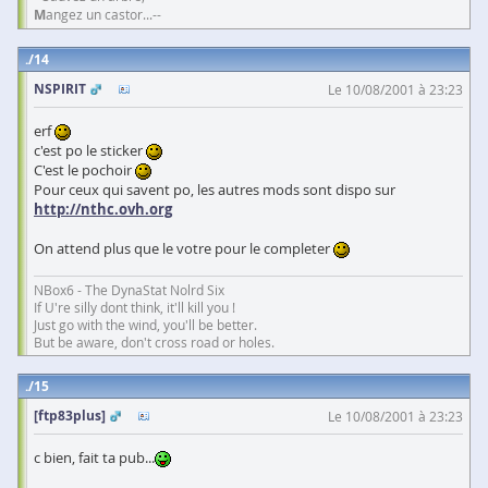
M
angez un castor...--
14
NSPIRIT
Le 10/08/2001 à 23:23
erf
c'est po le sticker
C'est le pochoir
Pour ceux qui savent po, les autres mods sont dispo sur
http://nthc.ovh.org
On attend plus que le votre pour le completer
NBox6 - The DynaStat Nolrd Six
If U're silly dont think, it'll kill you !
Just go with the wind, you'll be better.
But be aware, don't cross road or holes.
15
[ftp83plus]
Le 10/08/2001 à 23:23
c bien, fait ta pub...