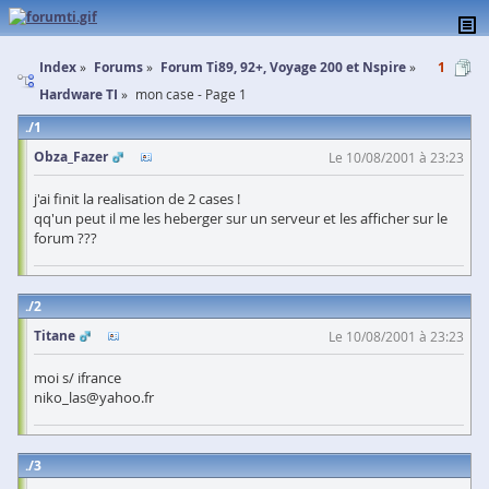
Index
Forums
Forum Ti89, 92+, Voyage 200 et Nspire
1
Hardware TI
mon case - Page 1
1
Obza_Fazer
Le 10/08/2001 à 23:23
j'ai finit la realisation de 2 cases !
qq'un peut il me les heberger sur un serveur et les afficher sur le
forum ???
2
Titane
Le 10/08/2001 à 23:23
moi s/ ifrance
niko_las@yahoo.fr
3