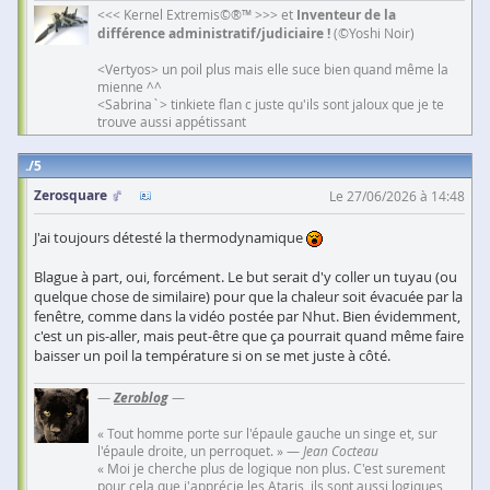
<<< Kernel Extremis©®™ >>> et
Inventeur de la
différence administratif/judiciaire !
(©Yoshi Noir)
<Vertyos> un poil plus mais elle suce bien quand même la
mienne ^^
<Sabrina`> tinkiete flan c juste qu'ils sont jaloux que je te
trouve aussi appétissant
5
Zerosquare
Le 27/06/2026 à 14:48
J'ai toujours détesté la thermodynamique
Blague à part, oui, forcément. Le but serait d'y coller un tuyau (ou
quelque chose de similaire) pour que la chaleur soit évacuée par la
fenêtre, comme dans la vidéo postée par Nhut. Bien évidemment,
c'est un pis-aller, mais peut-être que ça pourrait quand même faire
baisser un poil la température si on se met juste à côté.
—
Zeroblog
—
« Tout homme porte sur l'épaule gauche un singe et, sur
l'épaule droite, un perroquet. » —
Jean Cocteau
« Moi je cherche plus de logique non plus. C'est surement
pour cela que j'apprécie les Ataris, ils sont aussi logiques