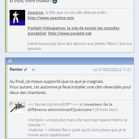
Et vous, votre chaleur?
Spartine
, la fille que ce soir elle dîne en enfer:
http://www.spartine.com
Pockett Videogames, le site de toutes les consoles
portables!
:
http://www.pockett.net
J'aime beaucoup faire des dessins aux petites filles! C'est ma
passion.
2
flanker
Le 27/06/2026 à 11:21
Au final, j'ai mieux supporté que ce que je craignais.
Pour autant, cet automne je ferai installer une clim réversible pour
deux des chambres.
<<< Kernel Extremis©®™ >>> et
Inventeur de la
différence administratif/judiciaire !
(©Yoshi Noir)
<Vertyos> un poil plus mais elle suce bien quand même la
mienne ^^
<Sabrina`> tinkiete flan c juste qu'ils sont jaloux que je te
trouve aussi appétissant