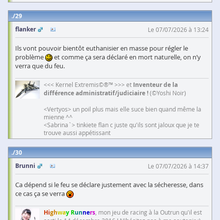
29
flanker
Le 07/07/2026 à 13:24
Ils vont pouvoir bientôt euthanisier en masse pour régler le
problème
et comme ça sera déclaré en mort naturelle, on n’y
verra que du feu.
<<< Kernel Extremis©®™ >>> et
Inventeur de la
différence administratif/judiciaire !
(©Yoshi Noir)
<Vertyos> un poil plus mais elle suce bien quand même la
mienne ^^
<Sabrina`> tinkiete flan c juste qu'ils sont jaloux que je te
trouve aussi appétissant
30
Brunni
Le 07/07/2026 à 14:37
Ca dépend si le feu se déclare justement avec la sécheresse, dans
ce cas ça se verra
Hi
gh
wa
y R
un
ne
rs
, mon jeu de racing à la Outrun qu'il est