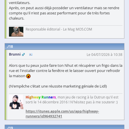
ventilateurs.
Après, on peut aussi déjà posséder un ventilateur mais se rendre
compte qu'il n'est pas assez performant pour de très fortes
chaleurs.
Responsable éditorial - Le Mag MO5.COM
18
Brunni
Le 04/07/2026 à 10:38
Alors que tu peux juste faire ton Nhut et récupérer un frigo dans la
rue et l'installer contre la fenêtre et le laisser ouvert pour refroidir
la maison
(N'empêche c'était une réussite marketing géniale de Lidl)
Hi
gh
wa
y R
un
ne
rs
, mon jeu de racing à la Outrun qu'il est
sorti le 14 décembre 2016 ! N'hésitez pas à me soutenir :)
https://itunes.apple.com/us/app/highway-
runners/id964932741
19