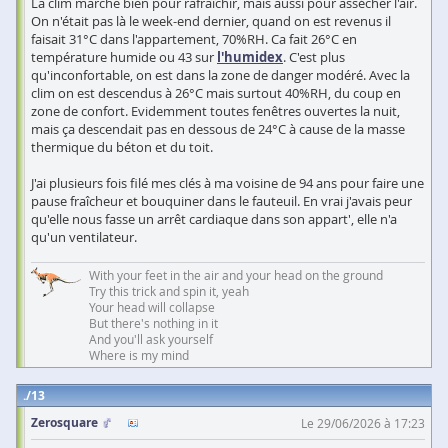
La clim marche bien pour rafraîchir, mais aussi pour assécher l'air.
On n'était pas là le week-end dernier, quand on est revenus il
faisait 31°C dans l'appartement, 70%RH. Ca fait 26°C en
température humide ou 43 sur
l'humidex
. C'est plus
qu'inconfortable, on est dans la zone de danger modéré. Avec la
clim on est descendus à 26°C mais surtout 40%RH, du coup en
zone de confort. Evidemment toutes fenêtres ouvertes la nuit,
mais ça descendait pas en dessous de 24°C à cause de la masse
thermique du béton et du toit.
J'ai plusieurs fois filé mes clés à ma voisine de 94 ans pour faire une
pause fraîcheur et bouquiner dans le fauteuil. En vrai j'avais peur
qu'elle nous fasse un arrêt cardiaque dans son appart', elle n'a
qu'un ventilateur.
With your feet in the air and your head on the ground
Try this trick and spin it, yeah
Your head will collapse
But there's nothing in it
And you'll ask yourself
Where is my mind
13
Zerosquare
Le 29/06/2026 à 17:23