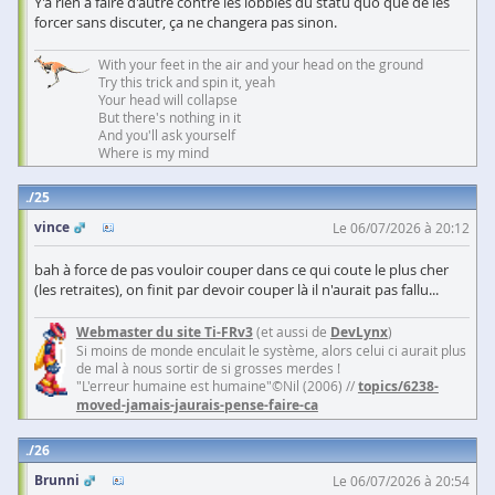
Y'a rien à faire d'autre contre les lobbies du statu quo que de les
forcer sans discuter, ça ne changera pas sinon.
With your feet in the air and your head on the ground
Try this trick and spin it, yeah
Your head will collapse
But there's nothing in it
And you'll ask yourself
Where is my mind
25
vince
Le 06/07/2026 à 20:12
bah à force de pas vouloir couper dans ce qui coute le plus cher
(les retraites), on finit par devoir couper là il n'aurait pas fallu...
Webmaster du site Ti-FRv3
(et aussi de
DevLynx
)
Si moins de monde enculait le système, alors celui ci aurait plus
de mal à nous sortir de si grosses merdes !
"L'erreur humaine est humaine"©Nil (2006) //
topics/6238-
moved-jamais-jaurais-pense-faire-ca
26
Brunni
Le 06/07/2026 à 20:54