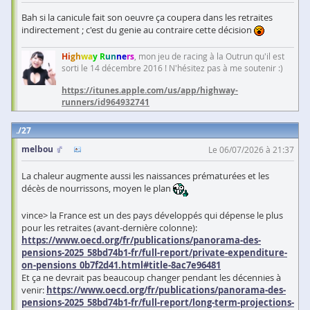
Bah si la canicule fait son oeuvre ça coupera dans les retraites
indirectement ; c'est du genie au contraire cette décision
Hi
gh
wa
y R
un
ne
rs
, mon jeu de racing à la Outrun qu'il est
sorti le 14 décembre 2016 ! N'hésitez pas à me soutenir :)
https://itunes.apple.com/us/app/highway-
runners/id964932741
27
melbou
Le 06/07/2026 à 21:37
La chaleur augmente aussi les naissances prématurées et les
décès de nourrissons, moyen le plan
vince> la France est un des pays développés qui dépense le plus
pour les retraites (avant-dernière colonne):
https://www.oecd.org/fr/publications/panorama-des-
pensions-2025_58bd74b1-fr/full-report/private-expenditure-
on-pensions_0b7f2d41.html#title-8ac7e96481
Et ça ne devrait pas beaucoup changer pendant les décennies à
venir:
https://www.oecd.org/fr/publications/panorama-des-
pensions-2025_58bd74b1-fr/full-report/long-term-projections-