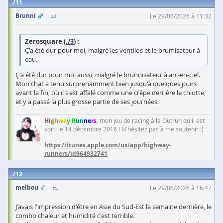
11
Brunni
Le 29/06/2026 à 11:32
Zerosquare (
./3
) :
Ç'a été dur pour moi, malgré les ventilos et le brumisateur à
eau.
Ç'a été dur pour moi aussi, malgré le brunnisateur à arc-en-ciel.
Mon chat a tenu surprenamment bien jusqu'à quelques jours
avant la fin, où il s'est affalé comme une crêpe derrière le chiotte,
et y a passé la plus grosse partie de ses journées.
Hi
gh
wa
y R
un
ne
rs
, mon jeu de racing à la Outrun qu'il est
sorti le 14 décembre 2016 ! N'hésitez pas à me soutenir :)
https://itunes.apple.com/us/app/highway-
runners/id964932741
12
melbou
Le 29/06/2026 à 16:47
J'avais l'impression d'être en Asie du Sud-Est la semaine dernière, le
combo chaleur et humidité c'est terrible.