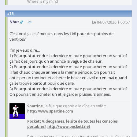
Where is my mind
15
Nhut
Le 04/07/2026 à 00:57
C'est vrai ça les émeutes dans les Lidl pour des putains de
ventilos?
'fin je veux dire...
1) Pourquoi attendre la dernière minute pour acheter un ventilo?
ça fait des jours qu'on annonce la vague de chaleur.
2) Pourquoi attendre la dernière minute pour acheter un ventilo?
Il fait chaud chaque année à la même période. On pourrait
anticiper un tantinet et acheter le bazar en avril ou en mai quand
ça se trouve partout pour que dalle.
3) Pourquoi attendre la dernière minute pour acheter un ventilo?
On pourrait en acheter un et le garder plusieurs années.
Spartine
, la fille que ce soir elle dîne en enfer:
http://www.spartine.com
Pockett Videogames, le site de toutes les consoles
portables!
:
http://www.pockett.net
J'aime beaucoup faire des dessins aux petites filles! C'est ma