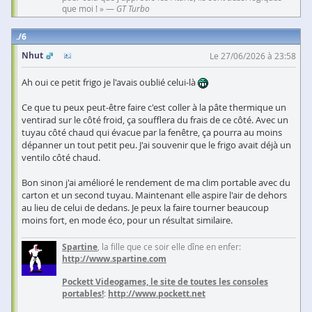
que moi ! » —
GT Turbo
6
Nhut
Le 27/06/2026 à 23:58
Ah oui ce petit frigo je l'avais oublié celui-là
Ce que tu peux peut-être faire c'est coller à la pâte thermique un
ventirad sur le côté froid, ça soufflera du frais de ce côté. Avec un
tuyau côté chaud qui évacue par la fenêtre, ça pourra au moins
dépanner un tout petit peu. J'ai souvenir que le frigo avait déjà un
ventilo côté chaud.
Bon sinon j'ai amélioré le rendement de ma clim portable avec du
carton et un second tuyau. Maintenant elle aspire l'air de dehors
au lieu de celui de dedans. Je peux la faire tourner beaucoup
moins fort, en mode éco, pour un résultat similaire.
Spartine
, la fille que ce soir elle dîne en enfer:
http://www.spartine.com
Pockett Videogames, le site de toutes les consoles
portables!
:
http://www.pockett.net