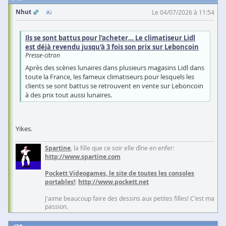
Nhut
Le 04/07/2026 à 11:54
Ils se sont battus pour l'acheter… Le climatiseur Lidl
est déjà revendu jusqu'à 3 fois son prix sur Leboncoin
Presse-citron
Après des scènes lunaires dans plusieurs magasins Lidl dans
toute la France, les fameux climatiseurs pour lesquels les
clients se sont battus se retrouvent en vente sur Leboncoin
à des prix tout aussi lunaires.
Yikes.
Spartine
, la fille que ce soir elle dîne en enfer:
http://www.spartine.com
Pockett Videogames, le site de toutes les consoles
portables!
:
http://www.pockett.net
J'aime beaucoup faire des dessins aux petites filles! C'est ma
passion.