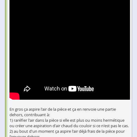
En gros ça aspire l'air de la pièce et ça en renvoie une partie
dehors, contribuant à:
1) raréfier l'air dans la pièce si elle est plus ou moins hermétique
ou créer une aspiration d'air chaud du couloir si ce n'est pas le cas.
2) au bout d'un moment ça aspire l'air déjà frais de la pièce pour
l'envoyer dehors.