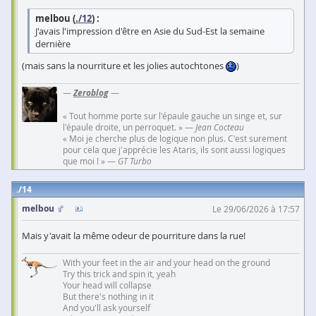
melbou (
./12
) :
J'avais l'impression d'être en Asie du Sud-Est la semaine
dernière
(mais sans la nourriture et les jolies autochtones
)
—
Zeroblog
—
« Tout homme porte sur l'épaule gauche un singe et, sur
l'épaule droite, un perroquet. » —
Jean Cocteau
« Moi je cherche plus de logique non plus. C'est surement
pour cela que j'apprécie les Ataris, ils sont aussi logiques
que moi ! » —
GT Turbo
14
melbou
Le 29/06/2026 à 17:57
Mais y'avait la même odeur de pourriture dans la rue!
With your feet in the air and your head on the ground
Try this trick and spin it, yeah
Your head will collapse
But there's nothing in it
And you'll ask yourself