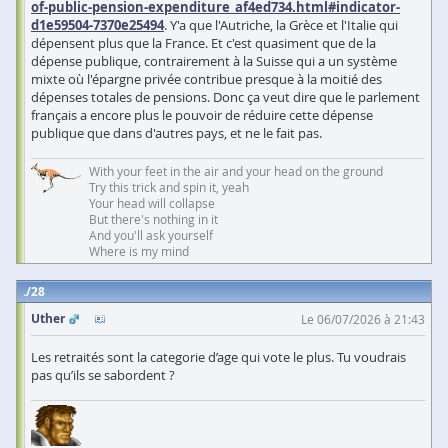
of-public-pension-expenditure_af4ed734.html#indicator-
d1e59504-7370e25494
. Y'a que l'Autriche, la Grèce et l'Italie qui
dépensent plus que la France. Et c'est quasiment que de la
dépense publique, contrairement à la Suisse qui a un système
mixte où l'épargne privée contribue presque à la moitié des
dépenses totales de pensions. Donc ça veut dire que le parlement
français a encore plus le pouvoir de réduire cette dépense
publique que dans d'autres pays, et ne le fait pas.
With your feet in the air and your head on the ground
Try this trick and spin it, yeah
Your head will collapse
But there's nothing in it
And you'll ask yourself
Where is my mind
28
Uther
Le 06/07/2026 à 21:43
Les retraités sont la categorie d’age qui vote le plus. Tu voudrais
pas qu’ils se sabordent ?