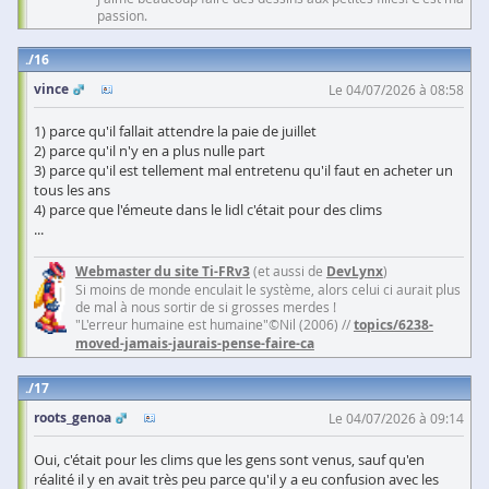
passion.
16
vince
Le 04/07/2026 à 08:58
1) parce qu'il fallait attendre la paie de juillet
2) parce qu'il n'y en a plus nulle part
3) parce qu'il est tellement mal entretenu qu'il faut en acheter un
tous les ans
4) parce que l'émeute dans le lidl c'était pour des clims
...
Webmaster du site Ti-FRv3
(et aussi de
DevLynx
)
Si moins de monde enculait le système, alors celui ci aurait plus
de mal à nous sortir de si grosses merdes !
"L'erreur humaine est humaine"©Nil (2006) //
topics/6238-
moved-jamais-jaurais-pense-faire-ca
17
roots_genoa
Le 04/07/2026 à 09:14
Oui, c'était pour les clims que les gens sont venus, sauf qu'en
réalité il y en avait très peu parce qu'il y a eu confusion avec les