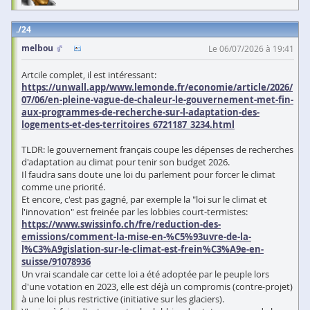
24
melbou
Le 06/07/2026 à 19:41
Artcile complet, il est intéressant:
https://unwall.app/www.lemonde.fr/economie/article/2026/
07/06/en-pleine-vague-de-chaleur-le-gouvernement-met-fin-
aux-programmes-de-recherche-sur-l-adaptation-des-
logements-et-des-territoires_6721187_3234.html
TLDR: le gouvernement français coupe les dépenses de recherches
d'adaptation au climat pour tenir son budget 2026.
Il faudra sans doute une loi du parlement pour forcer le climat
comme une priorité.
Et encore, c'est pas gagné, par exemple la "loi sur le climat et
l'innovation" est freinée par les lobbies court-termistes:
https://www.swissinfo.ch/fre/reduction-des-
emissions/comment-la-mise-en-%C5%93uvre-de-la-
l%C3%A9gislation-sur-le-climat-est-frein%C3%A9e-en-
suisse/91078936
Un vrai scandale car cette loi a été adoptée par le peuple lors
d'une votation en 2023, elle est déjà un compromis (contre-projet)
à une loi plus restrictive (initiative sur les glaciers).