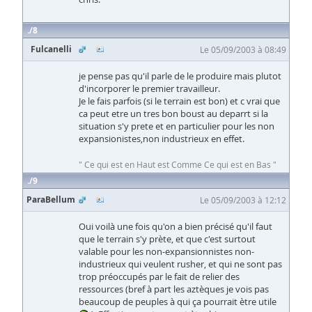
8
Fulcanelli
Le 05/09/2003 à 08:49
je pense pas qu'il parle de le produire mais plutot
d'incorporer le premier travailleur.
Je le fais parfois (si le terrain est bon) et c vrai que
ca peut etre un tres bon boust au deparrt si la
situation s'y prete et en particulier pour les non
expansionistes,non industrieux en effet.
" Ce qui est en Haut est Comme Ce qui est en Bas "
9
ParaBellum
Le 05/09/2003 à 12:12
Oui voilà une fois qu'on a bien précisé qu'il faut
que le terrain s'y prète, et que c'est surtout
valable pour les non-expansionnistes non-
industrieux qui veulent rusher, et qui ne sont pas
trop préoccupés par le fait de relier des
ressources (bref à part les aztèques je vois pas
beaucoup de peuples à qui ça pourrait ètre utile