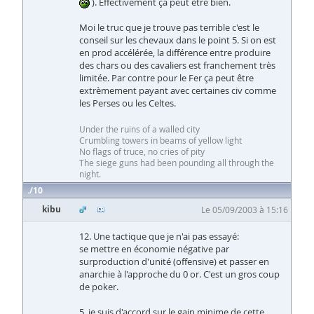
). Effectivement ça peut ètre bien.
Moi le truc que je trouve pas terrible c'est le
conseil sur les chevaux dans le point 5. Si on est
en prod accélérée, la différence entre produire
des chars ou des cavaliers est franchement très
limitée. Par contre pour le Fer ça peut être
extrèmement payant avec certaines civ comme
les Perses ou les Celtes.
Under the ruins of a walled city
Crumbling towers in beams of yellow light
No flags of truce, no cries of pity
The siege guns had been pounding all through the
night.
10
kibu
Le 05/09/2003 à 15:16
12. Une tactique que je n'ai pas essayé:
se mettre en économie négative par
surproduction d'unité (offensive) et passer en
anarchie à l'approche du 0 or. C'est un gros coup
de poker.
5. je suis d'accord sur le gain minime de cette