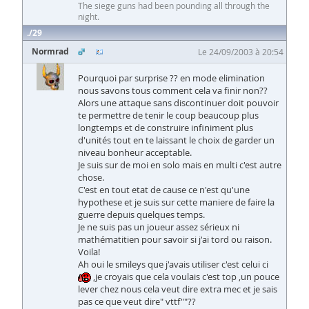
The siege guns had been pounding all through the
night.
29
Normrad
Le 24/09/2003 à 20:54
Pourquoi par surprise ?? en mode elimination
nous savons tous comment cela va finir non??
Alors une attaque sans discontinuer doit pouvoir
te permettre de tenir le coup beaucoup plus
longtemps et de construire infiniment plus
d'unités tout en te laissant le choix de garder un
niveau bonheur acceptable.
Je suis sur de moi en solo mais en multi c'est autre
chose.
C'est en tout etat de cause ce n'est qu'une
hypothese et je suis sur cette maniere de faire la
guerre depuis quelques temps.
Je ne suis pas un joueur assez sérieux ni
mathématitien pour savoir si j'ai tord ou raison.
Voila!
Ah oui le smileys que j'avais utiliser c'est celui ci
,je croyais que cela voulais c'est top ,un pouce
lever chez nous cela veut dire extra mec et je sais
pas ce que veut dire" vttf""??