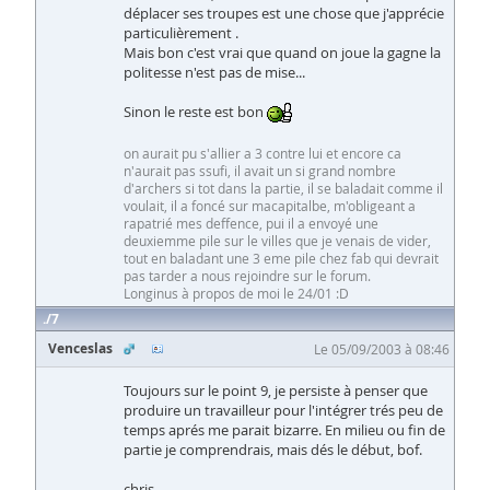
déplacer ses troupes est une chose que j'apprécie
particulièrement .
Mais bon c'est vrai que quand on joue la gagne la
politesse n'est pas de mise...
Sinon le reste est bon
on aurait pu s'allier a 3 contre lui et encore ca
n'aurait pas ssufi, il avait un si grand nombre
d'archers si tot dans la partie, il se baladait comme il
voulait, il a foncé sur macapitalbe, m'obligeant a
rapatrié mes deffence, pui il a envoyé une
deuxiemme pile sur le villes que je venais de vider,
tout en baladant une 3 eme pile chez fab qui devrait
pas tarder a nous rejoindre sur le forum.
Longinus à propos de moi le 24/01 :D
7
Venceslas
Le 05/09/2003 à 08:46
Toujours sur le point 9, je persiste à penser que
produire un travailleur pour l'intégrer trés peu de
temps aprés me parait bizarre. En milieu ou fin de
partie je comprendrais, mais dés le début, bof.
chris.