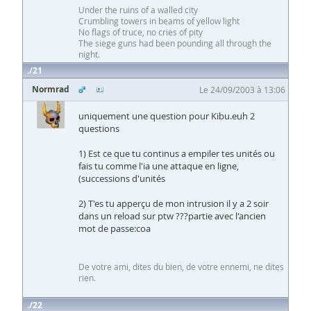
Under the ruins of a walled city
Crumbling towers in beams of yellow light
No flags of truce, no cries of pity
The siege guns had been pounding all through the
night.
21
Normrad
Le 24/09/2003 à 13:06
uniquement une question pour Kibu.euh 2
questions
1) Est ce que tu continus a empiler tes unités ou
fais tu comme l'ia une attaque en ligne,
(successions d'unités
2) T'es tu apperçu de mon intrusion il y a 2 soir
dans un reload sur ptw ???partie avec l'ancien
mot de passe:coa
De votre ami, dites du bien, de votre ennemi, ne dites
rien.
22