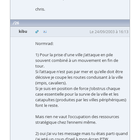
chris.
26
kibu
Le 24/09/2003 à 16:13
Normrad:
1) Pour la prise d'une ville j'attaque en pile
souvent combiné à un mouvement en fin de
tour.
Si l'attaque n'est pas par mer et qu'elle doit être
décisive je coupe les routes conduisant à la ville
(impis, cavaliers).
Si je suis en position de force j'obstrus chaque
case essentielle pour la survie de la ville et les
catapultes (produites par les villes périphériques)
font le reste.
Mais rien ne vaut l'occupation des ressources
stratégique chez l'ennemi même.
2) oui j'ai vu tes message mais tu étais parti quand
j'ai jeté un coup d'oeil à mon écran PTW.