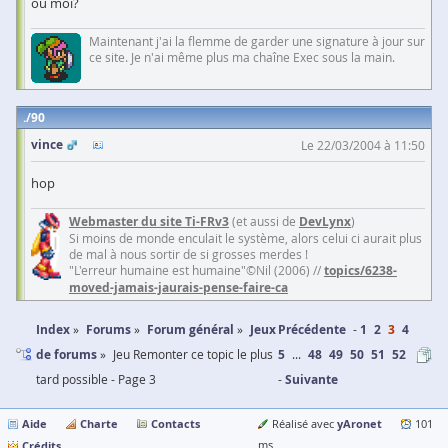
ou moi?
Maintenant j'ai la flemme de garder une signature à jour sur
ce site. Je n'ai même plus ma chaîne Exec sous la main.
90
vince
Le 22/03/2004 à 11:50
hop
Webmaster du site Ti-FRv3
(et aussi de
DevLynx
)
Si moins de monde enculait le système, alors celui ci aurait plus
de mal à nous sortir de si grosses merdes !
"L'erreur humaine est humaine"©Nil (2006) //
topics/6238-
moved-jamais-jaurais-pense-faire-ca
Index
Forums
Forum général
Jeux
Précédente
1
2
3
4
de forums
Jeu Remonter ce topic le plus
5
...
48
49
50
51
52
tard possible - Page 3
Suivante
Aide
Charte
Contacts
yAronet
Réalisé avec
101
Crédits
ms