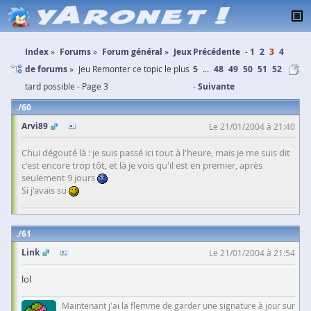
Index
Forums
Forum général
Jeux
Précédente
1
2
3
4
de forums
Jeu Remonter ce topic le plus
5
...
48
49
50
51
52
tard possible - Page 3
Suivante
60
Arvi89
Le 21/01/2004 à 21:40
Chui dégouté là : je suis passé ici tout à l'heure, mais je me suis dit
c'est encore trop tôt, et là je vois qu'il est en premier, après
seulement 9 jours
Si j'avais su
61
Link
Le 21/01/2004 à 21:54
lol
Maintenant j'ai la flemme de garder une signature à jour sur