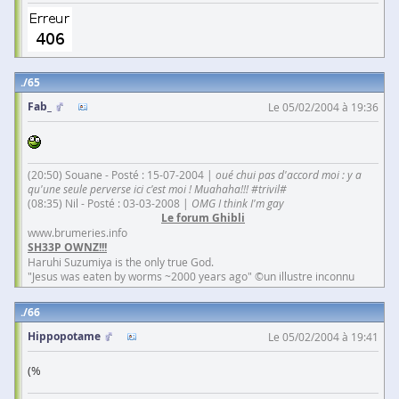
65
Fab_
Le 05/02/2004 à 19:36
(20:50) Souane - Posté : 15-07-2004 |
oué chui pas d'accord moi : y a
qu'une seule perverse ici c'est moi ! Muahaha!!! #trivil#
(08:35) Nil - Posté : 03-03-2008 |
OMG I think I'm gay
Le forum Ghibli
www.brumeries.info
SH33P OWNZ!!!
Haruhi Suzumiya is the only true God.
"Jesus was eaten by worms ~2000 years ago" ©un illustre inconnu
66
Hippopotame
Le 05/02/2004 à 19:41
(%