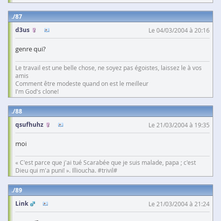
87
d3us
Le 04/03/2004 à 20:16
genre qui?
Le travail est une belle chose, ne soyez pas égoistes, laissez le à vos
amis
Comment être modeste quand on est le meilleur
I'm God's clone!
88
qsufhuhz
Le 21/03/2004 à 19:35
moi
« C'est parce que j'ai tué Scarabée que je suis malade, papa ; c'est
Dieu qui m'a puni! ». Illioucha. #trivil#
89
Link
Le 21/03/2004 à 21:24