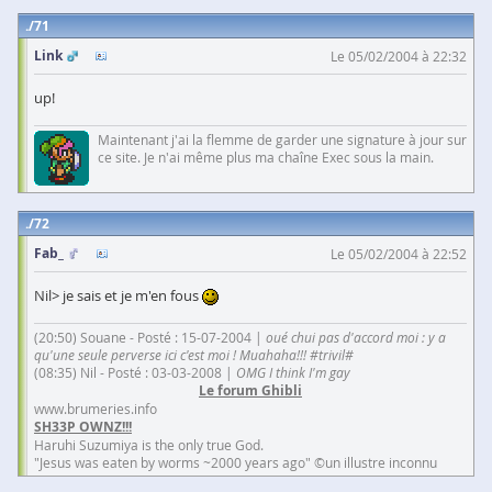
71
Link
Le 05/02/2004 à 22:32
up!
Maintenant j'ai la flemme de garder une signature à jour sur
ce site. Je n'ai même plus ma chaîne Exec sous la main.
72
Fab_
Le 05/02/2004 à 22:52
Nil> je sais et je m'en fous
(20:50) Souane - Posté : 15-07-2004 |
oué chui pas d'accord moi : y a
qu'une seule perverse ici c'est moi ! Muahaha!!! #trivil#
(08:35) Nil - Posté : 03-03-2008 |
OMG I think I'm gay
Le forum Ghibli
www.brumeries.info
SH33P OWNZ!!!
Haruhi Suzumiya is the only true God.
"Jesus was eaten by worms ~2000 years ago" ©un illustre inconnu