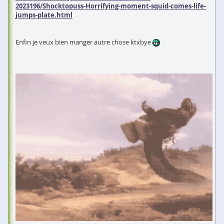
2023196/Shocktopuss-Horrifying-moment-squid-comes-life-
jumps-plate.html
Enfin je veux bien manger autre chose ktxbye