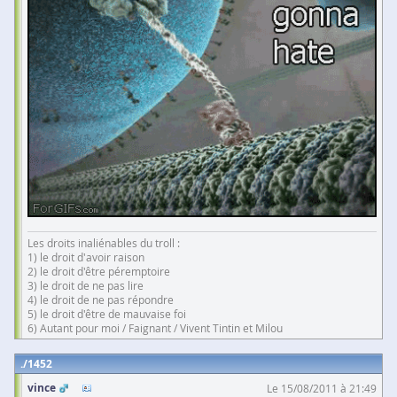
Les droits inaliénables du troll :
1) le droit d'avoir raison
2) le droit d'être péremptoire
3) le droit de ne pas lire
4) le droit de ne pas répondre
5) le droit d'être de mauvaise foi
6) Autant pour moi / Faignant / Vivent Tintin et Milou
1452
vince
Le 15/08/2011 à 21:49