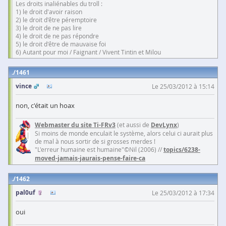
Les droits inaliénables du troll :
1) le droit d'avoir raison
2) le droit d'être péremptoire
3) le droit de ne pas lire
4) le droit de ne pas répondre
5) le droit d'être de mauvaise foi
6) Autant pour moi / Faignant / Vivent Tintin et Milou
1461
vince
Le 25/03/2012 à 15:14
non, c'était un hoax
Webmaster du site Ti-FRv3
(et aussi de
DevLynx
)
Si moins de monde enculait le système, alors celui ci aurait plus
de mal à nous sortir de si grosses merdes !
"L'erreur humaine est humaine"©Nil (2006) //
topics/6238-
moved-jamais-jaurais-pense-faire-ca
1462
pal0uf
Le 25/03/2012 à 17:34
oui