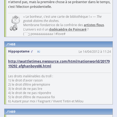
n'attend pas, mais la première chose à se présenter dans le temps,
c'est l'élection présidentielle.
« Le bonheur, c'est une carte de bibliothèque ! » —
The
gostak distims the doshes.
Membrane fondatrice de la confrérie des
artistes flous
.
L'univers est-il un
dodécaèdre de Poincaré
?
(``
·\
powaaaaaaaaa ! #love#
1468
Hippopotame
Le 14/04/2012 à 11:24
http://seattletimes.nwsource.com/html/nationworld/20179
19292_afghanboys06.html
Les droits inaliénables du troll :
1) le droit d'avoir raison
2) le droit d'être péremptoire
3) le droit de ne pas lire
4) le droit de ne pas répondre
5) le droit d'être de mauvaise foi
6) Autant pour moi / Faignant / Vivent Tintin et Milou
1469