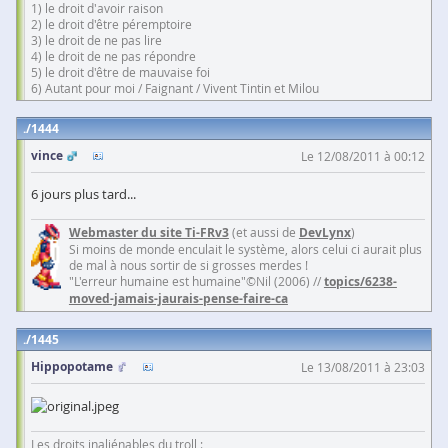
1) le droit d'avoir raison
2) le droit d'être péremptoire
3) le droit de ne pas lire
4) le droit de ne pas répondre
5) le droit d'être de mauvaise foi
6) Autant pour moi / Faignant / Vivent Tintin et Milou
1444
vince
Le 12/08/2011 à 00:12
6 jours plus tard...
Webmaster du site Ti-FRv3
(et aussi de
DevLynx
)
Si moins de monde enculait le système, alors celui ci aurait plus
de mal à nous sortir de si grosses merdes !
"L'erreur humaine est humaine"©Nil (2006) //
topics/6238-
moved-jamais-jaurais-pense-faire-ca
1445
Hippopotame
Le 13/08/2011 à 23:03
Les droits inaliénables du troll :