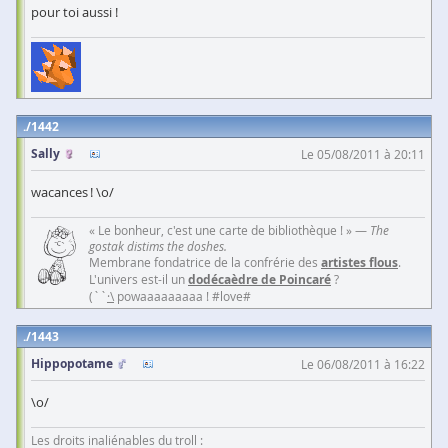
pour toi aussi !
1442
Sally
Le 05/08/2011 à 20:11
wacances ! \o/
« Le bonheur, c'est une carte de bibliothèque ! » —
The
gostak distims the doshes.
Membrane fondatrice de la confrérie des
artistes flous
.
L'univers est-il un
dodécaèdre de Poincaré
?
(``
·\
powaaaaaaaaa ! #love#
1443
Hippopotame
Le 06/08/2011 à 16:22
\o/
Les droits inaliénables du troll :