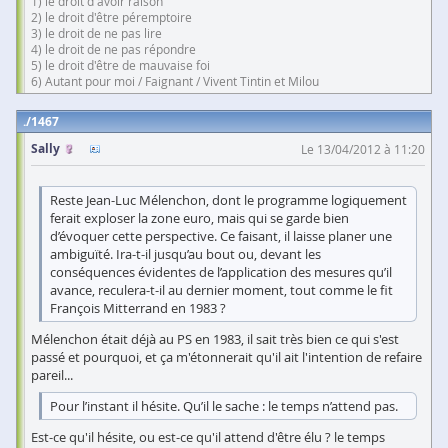
1) le droit d'avoir raison
2) le droit d'être péremptoire
3) le droit de ne pas lire
4) le droit de ne pas répondre
5) le droit d'être de mauvaise foi
6) Autant pour moi / Faignant / Vivent Tintin et Milou
1467
Sally
Le 13/04/2012 à 11:20
Reste Jean-Luc Mélenchon, dont le programme logiquement
ferait exploser la zone euro, mais qui se garde bien
d’évoquer cette perspective. Ce faisant, il laisse planer une
ambiguïté. Ira-t-il jusqu’au bout ou, devant les
conséquences évidentes de l’application des mesures qu’il
avance, reculera-t-il au dernier moment, tout comme le fit
François Mitterrand en 1983 ?
Mélenchon était déjà au PS en 1983, il sait très bien ce qui s'est
passé et pourquoi, et ça m'étonnerait qu'il ait l'intention de refaire
pareil...
Pour l’instant il hésite. Qu’il le sache : le temps n’attend pas.
Est-ce qu'il hésite, ou est-ce qu'il attend d'être élu ? le temps