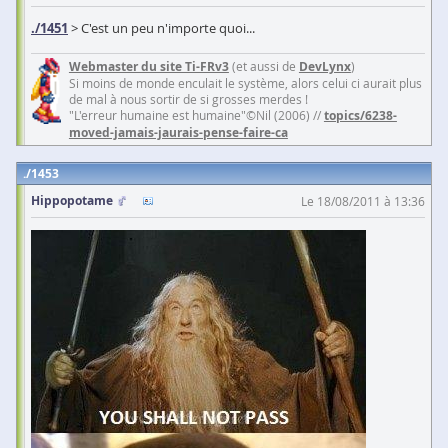
./1451
> C'est un peu n'importe quoi...
Webmaster du site Ti-FRv3
(et aussi de
DevLynx
)
Si moins de monde enculait le système, alors celui ci aurait plus
de mal à nous sortir de si grosses merdes !
"L'erreur humaine est humaine"©Nil (2006) //
topics/6238-
moved-jamais-jaurais-pense-faire-ca
1453
Hippopotame
Le 18/08/2011 à 13:36