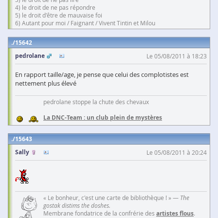
4) le droit de ne pas répondre
5) le droit d'être de mauvaise foi
6) Autant pour moi / Faignant / Vivent Tintin et Milou
15642
pedrolane
Le 05/08/2011 à 18:23
En rapport taille/age, je pense que celui des complotistes est
nettement plus élevé
pedrolane stoppe la chute des chevaux
La DNC-Team : un club plein de mystères
15643
Sally
Le 05/08/2011 à 20:24
« Le bonheur, c'est une carte de bibliothèque ! » —
The
gostak distims the doshes.
Membrane fondatrice de la confrérie des
artistes flous
.