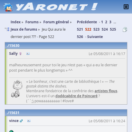
Index
Forums
Forum général
Précédente
1
2
3
...
Jeux de forums
Jeu Qui aura le
521
522
523
524
525
dernier post ??? - Page 522
526
Suivante
15630
Sally
Le 05/08/2011 à 16:17
malheureusement pour toi le jeu n’est pas « qui a eu le dernier
post pendant le plus longtemps » ^^
« Le bonheur, c'est une carte de bibliothèque ! » —
The
gostak distims the doshes.
Membrane fondatrice de la confrérie des
artistes flous
.
L'univers est-il un
dodécaèdre de Poincaré
?
(``
·\
powaaaaaaaaa ! #love#
15631
vince
Le 05/08/2011 à 16:24