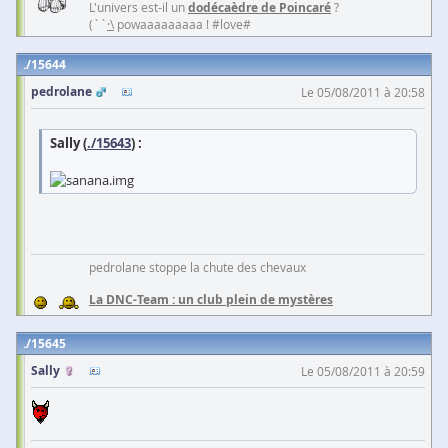
L'univers est-il un
dodécaèdre de Poincaré
?
(``
·\
powaaaaaaaaa ! #love#
15644
pedrolane
Le 05/08/2011 à 20:58
Sally (
./15643
) :
pedrolane stoppe la chute des chevaux
La DNC-Team : un club plein de mystères
15645
Sally
Le 05/08/2011 à 20:59