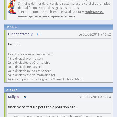
Si moins de monde enculait le système, alors celui ci aurait plus
de mal à nous sortir de si grosses merdes !
"L'erreur humaine est humaine"©Nil (2006) //
topics/6238-
moved-jamais-jaurais-pense-faire-ca
15636
Hippopotame
Le 05/08/2011 à 16:52
hmmm
Les droits inaliénables du troll :
1) le droit d'avoir raison
2) le droit d'être péremptoire
3) le droit de ne pas lire
4) le droit de ne pas répondre
5) le droit d'être de mauvaise foi
6) Autant pour moi / Faignant / Vivent Tintin et Milou
15637
Sally
Le 05/08/2011 à 17:04
finalement c’est un petit topic pour son âge...
« Le bonheur, c'est une carte de bibliothèque ! » —
The