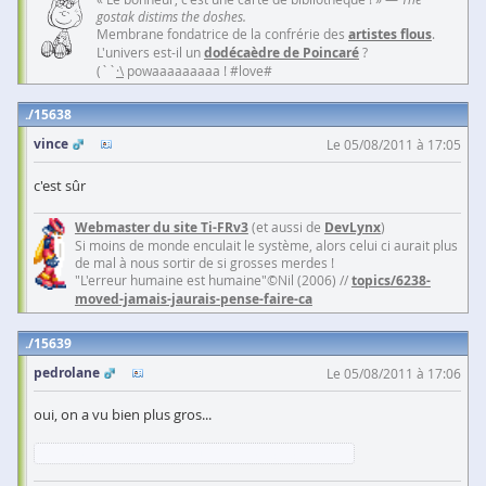
gostak distims the doshes.
Membrane fondatrice de la confrérie des
artistes flous
.
L'univers est-il un
dodécaèdre de Poincaré
?
(``
·\
powaaaaaaaaa ! #love#
15638
vince
Le 05/08/2011 à 17:05
c'est sûr
Webmaster du site Ti-FRv3
(et aussi de
DevLynx
)
Si moins de monde enculait le système, alors celui ci aurait plus
de mal à nous sortir de si grosses merdes !
"L'erreur humaine est humaine"©Nil (2006) //
topics/6238-
moved-jamais-jaurais-pense-faire-ca
15639
pedrolane
Le 05/08/2011 à 17:06
oui, on a vu bien plus gros...
cmb, ça c'est fait, il est pour moi bande de malins