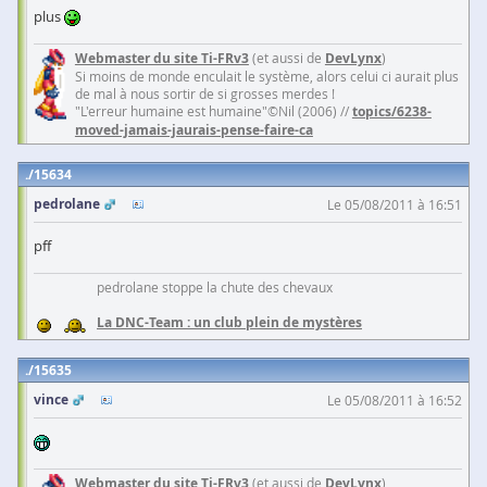
plus
Webmaster du site Ti-FRv3
(et aussi de
DevLynx
)
Si moins de monde enculait le système, alors celui ci aurait plus
de mal à nous sortir de si grosses merdes !
"L'erreur humaine est humaine"©Nil (2006) //
topics/6238-
moved-jamais-jaurais-pense-faire-ca
15634
pedrolane
Le 05/08/2011 à 16:51
pff
pedrolane stoppe la chute des chevaux
La DNC-Team : un club plein de mystères
15635
vince
Le 05/08/2011 à 16:52
Webmaster du site Ti-FRv3
(et aussi de
DevLynx
)