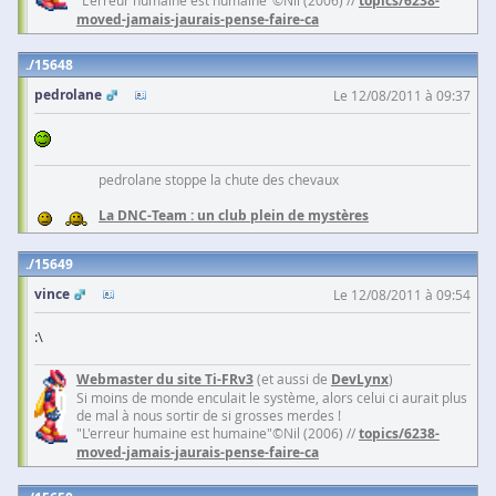
"L'erreur humaine est humaine"©Nil (2006) //
topics/6238-
moved-jamais-jaurais-pense-faire-ca
15648
pedrolane
Le 12/08/2011 à 09:37
pedrolane stoppe la chute des chevaux
La DNC-Team : un club plein de mystères
15649
vince
Le 12/08/2011 à 09:54
:\
Webmaster du site Ti-FRv3
(et aussi de
DevLynx
)
Si moins de monde enculait le système, alors celui ci aurait plus
de mal à nous sortir de si grosses merdes !
"L'erreur humaine est humaine"©Nil (2006) //
topics/6238-
moved-jamais-jaurais-pense-faire-ca