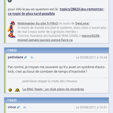
pour info le jeu en question est là :
topics/28623-jeu-remonter-
ce-topic-le-plus-tard-possible
Webmaster du site Ti-FRv3
(et aussi de
DevLynx
)
Si moins de monde enculait le système, alors celui ci aurait plus
de mal à nous sortir de si grosses merdes !
"L'erreur humaine est humaine"©Nil (2006) //
topics/6238-
moved-jamais-jaurais-pense-faire-ca
15632
pedrolane
Le 05/08/2011 à 16:44
Par contre, je croyais me souvenir qu'il y avait un système d'auto-
lock, c'est au bout de combien de temps d'inactivité ?
pedrolane stoppe la chute des chevaux
La DNC-Team : un club plein de mystères
15633
vince
Le 05/08/2011 à 16:51