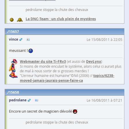
pedrolane stoppe la chute des chevaux
La DNC-Team : un club plein de mystères
15657
vince
Le 15/08/2011 à 22:05
meussant !
Webmaster du site Ti-FRv3
(et aussi de
DevLynx
)
Si moins de monde enculait le système, alors celui ci aurait plus
de mal à nous sortir de si grosses merdes !
"L'erreur humaine est humaine"©Nil (2006) //
topics/6238-
moved-jamais-jaurais-pense-faire-ca
15658
pedrolane
Le 16/08/2011 à 07:21
Encore un secret de magicien dévoilé
pedrolane stoppe la chute des chevaux