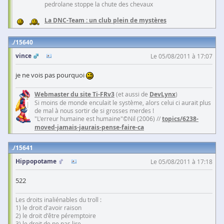
pedrolane stoppe la chute des chevaux
La DNC-Team : un club plein de mystères
15640
vince
Le 05/08/2011 à 17:07
je ne vois pas pourquoi
Webmaster du site Ti-FRv3
(et aussi de
DevLynx
)
Si moins de monde enculait le système, alors celui ci aurait plus
de mal à nous sortir de si grosses merdes !
"L'erreur humaine est humaine"©Nil (2006) //
topics/6238-
moved-jamais-jaurais-pense-faire-ca
15641
Hippopotame
Le 05/08/2011 à 17:18
522
Les droits inaliénables du troll :
1) le droit d'avoir raison
2) le droit d'être péremptoire
3) le droit de ne pas lire