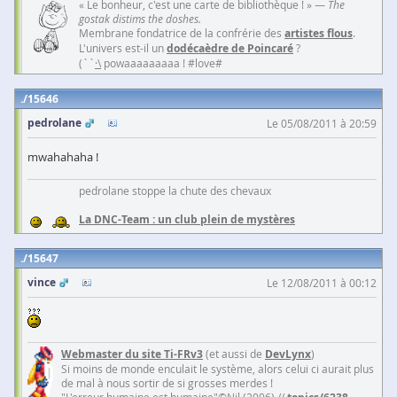
« Le bonheur, c'est une carte de bibliothèque ! » —
The
gostak distims the doshes.
Membrane fondatrice de la confrérie des
artistes flous
.
L'univers est-il un
dodécaèdre de Poincaré
?
(``
·\
powaaaaaaaaa ! #love#
15646
pedrolane
Le 05/08/2011 à 20:59
mwahahaha !
pedrolane stoppe la chute des chevaux
La DNC-Team : un club plein de mystères
15647
vince
Le 12/08/2011 à 00:12
Webmaster du site Ti-FRv3
(et aussi de
DevLynx
)
Si moins de monde enculait le système, alors celui ci aurait plus
de mal à nous sortir de si grosses merdes !