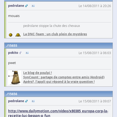
pedrolane
Le 14/08/2011 à 20:26
mouais
pedrolane stoppe la chute des chevaux
La DNC-Team : un club plein de mystères
15655
pokito
Le 15/08/2011 à 06:03
pwet
Le blog de poulpi !
SynCount : partage de comptes entre amis (Android)
Apéro?, l'appli qui répond à la vraie question !
15656
pedrolane
Le 15/08/2011 à 09:07
http://www.dailymotion.com/video/x80385_europa-corp-la-
recette-luc-besson-p_fun