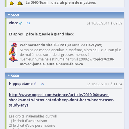
La DNC-Team : un club plein de mystères
15659
vince
Le 16/08/2011 à 09:59
Et après il pète la gueule à grand black
Webmaster du site Ti-FRv3
(et aussi de
DevLynx
)
Si moins de monde enculait le système, alors celui ci aurait plus
de mal à nous sortir de si grosses merdes !
"L'erreur humaine est humaine"©Nil (2006) //
topics/6238-
moved-jamais-jaurais-pense-faire-ca
15660
Hippopotame
Le 16/08/2011 à 11:34
http://www.popsci.com/science/article/2010-04/taser-
shocks-meth-intoxicated-sheep-dont-harm-heart-taser-
study-says
Les droits inaliénables du troll :
1) le droit d'avoir raison
2) le droit d'être péremptoire