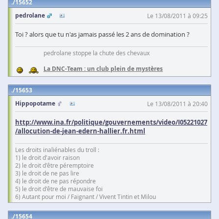
15652
pedrolane
Le 13/08/2011 à 09:25
Toi ? alors que tu n'as jamais passé les 2 ans de domination ?
pedrolane stoppe la chute des chevaux
La DNC-Team : un club plein de mystères
15653
Hippopotame
Le 13/08/2011 à 20:40
http://www.ina.fr/politique/gouvernements/video/I05221027
/allocution-de-jean-edern-hallier.fr.html
Les droits inaliénables du troll :
1) le droit d'avoir raison
2) le droit d'être péremptoire
3) le droit de ne pas lire
4) le droit de ne pas répondre
5) le droit d'être de mauvaise foi
6) Autant pour moi / Faignant / Vivent Tintin et Milou
15654