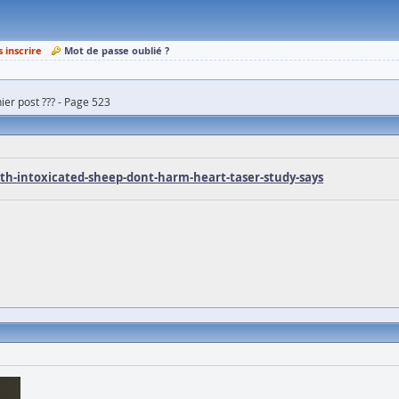
s inscrire
Mot de passe oublié ?
ier post ??? - Page 523
eth-intoxicated-sheep-dont-harm-heart-taser-study-says