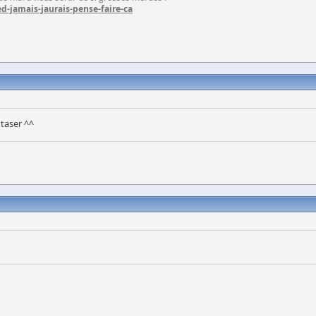
d-jamais-jaurais-pense-faire-ca
 taser ^^