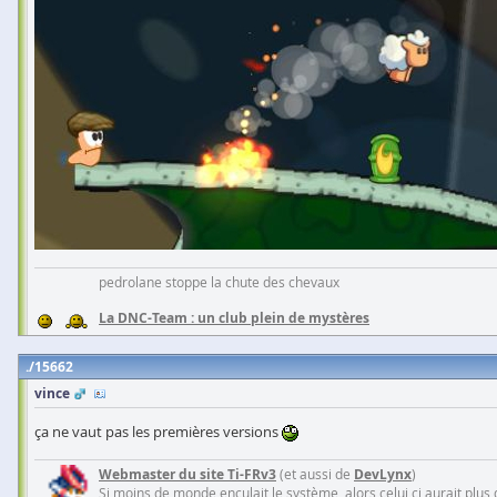
pedrolane stoppe la chute des chevaux
La DNC-Team : un club plein de mystères
15662
vince
ça ne vaut pas les premières versions
Webmaster du site Ti-FRv3
(et aussi de
DevLynx
)
Si moins de monde enculait le système, alors celui ci aurait plus