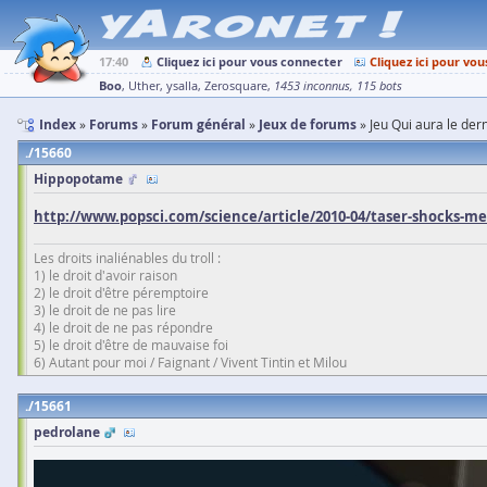
17:40
Cliquez ici pour vous connecter
Cliquez ici pour vou
Boo
Uther
ysalla
Zerosquare
1453 inconnus
115 bots
Index
Forums
Forum général
Jeux de forums
Jeu Qui aura le dern
15660
Hippopotame
http://www.popsci.com/science/article/2010-04/taser-shocks-m
Les droits inaliénables du troll :
1) le droit d'avoir raison
2) le droit d'être péremptoire
3) le droit de ne pas lire
4) le droit de ne pas répondre
5) le droit d'être de mauvaise foi
6) Autant pour moi / Faignant / Vivent Tintin et Milou
15661
pedrolane