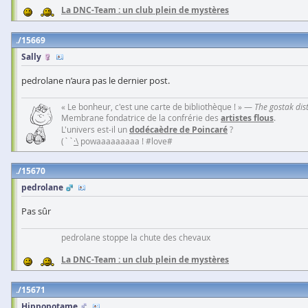
La DNC-Team : un club plein de mystères
15669
Sally
pedrolane n’aura pas le dernier post.
« Le bonheur, c'est une carte de bibliothèque ! » —
The gostak dis
Membrane fondatrice de la confrérie des
artistes flous
.
L'univers est-il un
dodécaèdre de Poincaré
?
(``
·\
powaaaaaaaaa ! #love#
15670
pedrolane
Pas sûr
pedrolane stoppe la chute des chevaux
La DNC-Team : un club plein de mystères
15671
Hippopotame