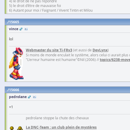
4) le droit de ne pas répondre
5) le droit d'être de mauvaise foi
6) Autant pour moi / Faignant / Vivent Tintin et Milou
15665
vince
lol
Webmaster du site Ti-FRv3
(et aussi de
DevLynx
)
Si moins de monde enculait le système, alors celui ci aurait plus
"L'erreur humaine est humaine"©Nil (2006) //
topics/6238-move
15666
pedrolane
+1
pedrolane stoppe la chute des chevaux
La DNC-Team : un club plein de mystères