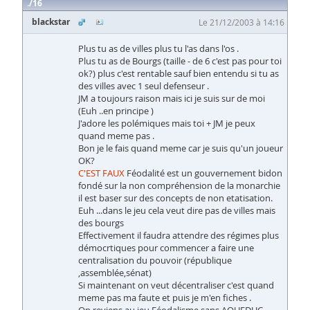
16
blackstar
Le 21/12/2003 à 14:16
Plus tu as de villes plus tu l'as dans l'os .
Plus tu as de Bourgs (taille - de 6 c'est pas pour toi
ok?) plus c'est rentable sauf bien entendu si tu as
des villes avec 1 seul defenseur .
JM a toujours raison mais ici je suis sur de moi
(Euh ..en principe )
J'adore les polémiques mais toi + JM je peux
quand meme pas .
Bon je le fais quand meme car je suis qu'un joueur
OK?
C'EST FAUX
Féodalité est un gouvernement bidon
fondé sur la non compréhension de la monarchie
il est baser sur des concepts de non etatisation.
Euh ...dans le jeu cela veut dire pas de villes mais
des bourgs
Effectivement il faudra attendre des régimes plus
démocrtiques pour commencer a faire une
centralisation du pouvoir (république
,assemblée,sénat)
Si maintenant on veut décentraliser c'est quand
meme pas ma faute et puis je m'en fiches .