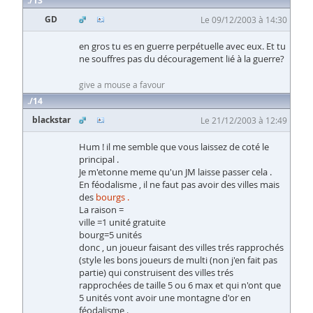
13
GD
Le 09/12/2003 à 14:30
en gros tu es en guerre perpétuelle avec eux. Et tu
ne souffres pas du découragement lié à la guerre?
give a mouse a favour
14
blackstar
Le 21/12/2003 à 12:49
Hum ! il me semble que vous laissez de coté le
principal .
Je m'etonne meme qu'un JM laisse passer cela .
En féodalisme , il ne faut pas avoir des villes mais
des
bourgs .
La raison =
ville =1 unité gratuite
bourg=5 unités
donc , un joueur faisant des villes trés rapprochés
(style les bons joueurs de multi (non j'en fait pas
partie) qui construisent des villes trés
rapprochées de taille 5 ou 6 max et qui n'ont que
5 unités vont avoir une montagne d'or en
féodalisme .