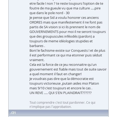
etre facile ! non ? te reste toujours l'option de te
foutre de ma gueule vu que ma culture .....pire
que dans le pole nord - 30
Je pense que Sid a voulu honorer ces anciens
ORDRES mais que manifestement il ne font pas
partis de SA vision si ici ils prennent le nom de
GOUVERNEMENTS pour moi il ne seront toujours
que des groupuscules inféodés (pardon) a
toujours de meme idéologies stupides et
barbares .
Bon! le fachisme existe sur Conquests ! et de plus
il est performant ce qui ma etonner puis séduit
vraiment.
Cela est la force de ce jeu reconnaitre qu'un
gouvernement est fiable mais tout de suite savoir
a quel moment il faut en changer!
Je voudrais pas dire que la démocratie est
toujours victorieuse ,putain aides moi Platon
mais 9/10 c'est toujours et encore le cas .
UN REVE ..... QUI S'EN PLAINDRAIT??????
Tout comprendre c'est tout pardonner. Ce qui
n'implique pas l'approbation.
21