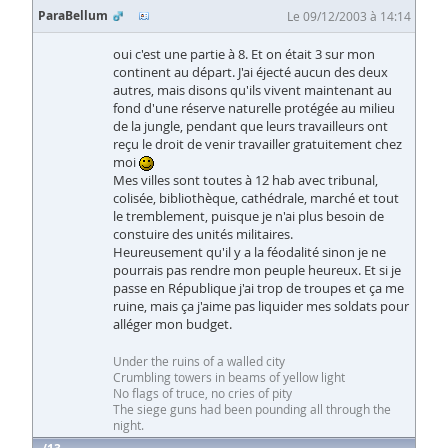
ParaBellum
Le 09/12/2003 à 14:14
oui c'est une partie à 8. Et on était 3 sur mon
continent au départ. J'ai éjecté aucun des deux
autres, mais disons qu'ils vivent maintenant au
fond d'une réserve naturelle protégée au milieu
de la jungle, pendant que leurs travailleurs ont
reçu le droit de venir travailler gratuitement chez
moi
Mes villes sont toutes à 12 hab avec tribunal,
colisée, bibliothèque, cathédrale, marché et tout
le tremblement, puisque je n'ai plus besoin de
constuire des unités militaires.
Heureusement qu'il y a la féodalité sinon je ne
pourrais pas rendre mon peuple heureux. Et si je
passe en République j'ai trop de troupes et ça me
ruine, mais ça j'aime pas liquider mes soldats pour
alléger mon budget.
Under the ruins of a walled city
Crumbling towers in beams of yellow light
No flags of truce, no cries of pity
The siege guns had been pounding all through the
night.