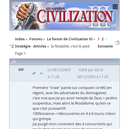
Index
Forums
Le forum de Civilization III
1
2
Stratégie - Articles
la féodalité, c'est le pied -
Suivante
Page 1
1
GD
Le 08/12/2003
Edité par GD le
à 11:28
08/12/2003 à 11:30
Première "vraie" partie sur conquest ce WE (en
régent, avec les adversaires du demogame)
c'est vrai que j'ai pu avoir temple de Zeus + jardins
suspendus, mais alors le féodalisme, qu'est-ce
que c'est puissant!!!
100%science-->découvertes en 4 à 6 tours; trésor
qui grimpe
j'ai purgé mon continent des 4 concurrents qui