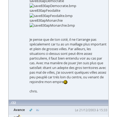
save830apDemocratie
save830apFeodalite
save830apMonarchie
Je pense que de ton coté, il ne t'arrange pas
spécialement car tu as un maillage plus important
et plein de grosses villes. Par ailleurs, les
situations ci-dessus sont peut-être assez
particuliere, il faut bien entendu voir au cas par
cas. Avec ma manière de jouer j'en suis plus que
satisfait: étant un adepte des gros territoires avec
pas mal de villes, j'ai souvent quelques villes assez
peu peuplé car trés loin du centre, ou venant de
rejoindre mon empire
chris.
22
Avance
Le 21/12/2003 à 15:33