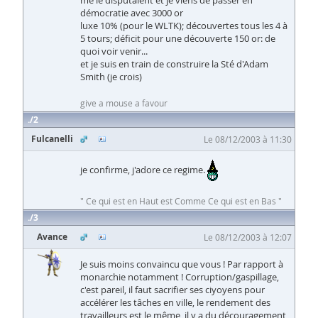
me le disputaient et je viens de passer en
démocratie avec 3000 or
luxe 10% (pour le WLTK); découvertes tous les 4 à
5 tours; déficit pour une découverte 150 or: de
quoi voir venir...
et je suis en train de construire la Sté d'Adam
Smith (je crois)
give a mouse a favour
2
Fulcanelli
Le 08/12/2003 à 11:30
je confirme, j'adore ce regime.
" Ce qui est en Haut est Comme Ce qui est en Bas "
3
Avance
Le 08/12/2003 à 12:07
Je suis moins convaincu que vous ! Par rapport à
monarchie notamment ! Corruption/gaspillage,
c'est pareil, il faut sacrifier ses ciyoyens pour
accélérer les tâches en ville, le rendement des
travailleurs est le même, il y a du découragement