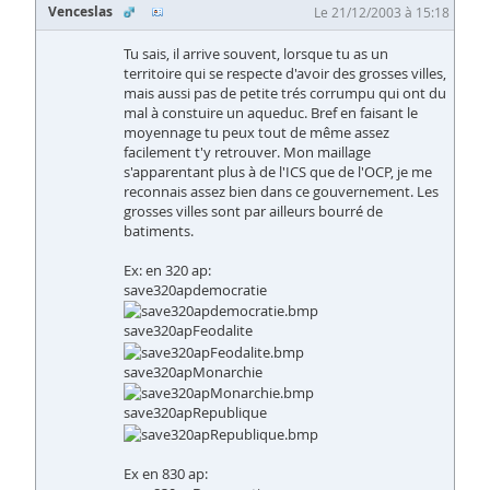
Venceslas
Le 21/12/2003 à 15:18
Tu sais, il arrive souvent, lorsque tu as un
territoire qui se respecte d'avoir des grosses villes,
mais aussi pas de petite trés corrumpu qui ont du
mal à constuire un aqueduc. Bref en faisant le
moyennage tu peux tout de même assez
facilement t'y retrouver. Mon maillage
s'apparentant plus à de l'ICS que de l'OCP, je me
reconnais assez bien dans ce gouvernement. Les
grosses villes sont par ailleurs bourré de
batiments.
Ex: en 320 ap:
save320apdemocratie
save320apFeodalite
save320apMonarchie
save320apRepublique
Ex en 830 ap: