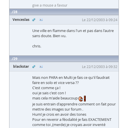
give a mouse a favour
28
Venceslas
Le 22/12/2003 à 09:24
Une ville en flamme dans l'un et pas dans l'autre
sans doute. Bien vu.
chris.
29
blackstar
Le 22/12/2003 à 09:32
Mais non PARA en Multi je fais ce qu'il faudrait
faire en solo et vice versa ??
C'est comme ça !
oui je sais c'est con !
mais cela m'aide beaucoup
je suis entrain d'apprendre comment on fait pour
mettre des images sur forum .
Hum! je crois en avoir des tones
Pour en revenir a féodalité je fais EXACTEMENT
comme toi ,(merde) je croyais avoir inventé