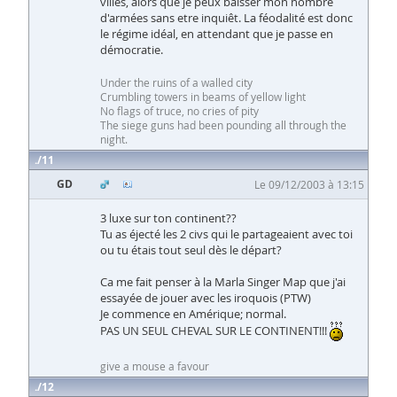
villes, alors que je peux baisser mon nombre
d'armées sans etre inquiêt. La féodalité est donc
le régime idéal, en attendant que je passe en
démocratie.
Under the ruins of a walled city
Crumbling towers in beams of yellow light
No flags of truce, no cries of pity
The siege guns had been pounding all through the
night.
11
GD
Le 09/12/2003 à 13:15
3 luxe sur ton continent??
Tu as éjecté les 2 civs qui le partageaient avec toi
ou tu étais tout seul dès le départ?
Ca me fait penser à la Marla Singer Map que j'ai
essayée de jouer avec les iroquois (PTW)
Je commence en Amérique; normal.
PAS UN SEUL CHEVAL SUR LE CONTINENT!!!
give a mouse a favour
12