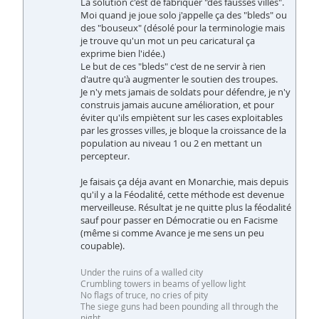
La solution c'est de fabriquer "des fausses villes".
Moi quand je joue solo j'appelle ça des "bleds" ou
des "bouseux" (désolé pour la terminologie mais
je trouve qu'un mot un peu caricatural ça
exprime bien l'idée.)
Le but de ces "bleds" c'est de ne servir à rien
d'autre qu'à augmenter le soutien des troupes.
Je n'y mets jamais de soldats pour défendre, je n'y
construis jamais aucune amélioration, et pour
éviter qu'ils empiètent sur les cases exploitables
par les grosses villes, je bloque la croissance de la
population au niveau 1 ou 2 en mettant un
percepteur.
Je faisais ça déja avant en Monarchie, mais depuis
qu'il y a la Féodalité, cette méthode est devenue
merveilleuse. Résultat je ne quitte plus la féodalité
sauf pour passer en Démocratie ou en Facisme
(même si comme Avance je me sens un peu
coupable).
Under the ruins of a walled city
Crumbling towers in beams of yellow light
No flags of truce, no cries of pity
The siege guns had been pounding all through the
night.