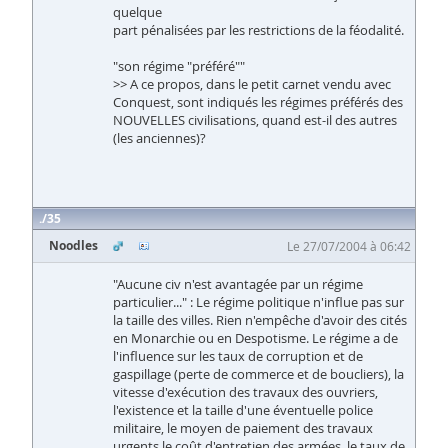
quelque
part pénalisées par les restrictions de la féodalité.
"son régime "préféré""
>> A ce propos, dans le petit carnet vendu avec
Conquest, sont indiqués les régimes préférés des
NOUVELLES civilisations, quand est-il des autres
(les anciennes)?
35
Noodles
Le 27/07/2004 à 06:42
"Aucune civ n'est avantagée par un régime
particulier..." : Le régime politique n'influe pas sur
la taille des villes. Rien n'empêche d'avoir des cités
en Monarchie ou en Despotisme. Le régime a de
l'influence sur les taux de corruption et de
gaspillage (perte de commerce et de boucliers), la
vitesse d'exécution des travaux des ouvriers,
l'existence et la taille d'une éventuelle police
militaire, le moyen de paiement des travaux
urgents le coût d'entretien des armées, le taux de