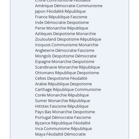
Chine Communisme Féodalité
Amérique Démocratie Communisme
Japon Féodalité République
France République Fascisme
Inde Démocratie Despotisme
Perse Monarchie République
Aztèques Despotisme Monarchie
Zoulouland Despotisme République
Iroquois Communisme Monarchie
Angleterre Démocratie Fascisme
Mongols Despotisme Démocratie
Espagne Monarchie Despotisme
Scandinavie Monarchie République
Ottomans République Despotisme
Celtes Despotisme Féodalité
Arabie République Despotisme
Carthage République Communisme
Corée Monarchie République
Sumer Monarchie République
Hittites Fascisme République
Pays Bas Monarchie Despotisme
Portugal Démocratie Fascisme
Byzance République Féodalité
Inca Communisme République
Maya Féodalité Démocratie