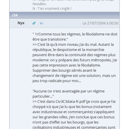
Noodles.
N : T'es vraiment cinglé !
34
Nyx
Le 27/07/2004 à 00:50
" 1/Comme tous les régimes, le féodalisme ne doit
être que transitoire."
>> C'est là qu'à mon niveau j'ai du mal. Autant la
république, le despotisme et la monarchie
peuvent être dans la continuité des regimes plus
moderne: on y prépare des futurs métropoles, j'ai
pas cette impression avec le féodalisme.
Supprimer des bourgs sérrés avant le
changement de régime est une solution, mais un
peu trop radicale pour moi...
"Aucune civ n'est avantagée par un régime
particulier..."
>> C'est dans Civ3C3data-fr.pdf (je crois que je l'ai
choppé ici) que j'ai lu que les bonus (notament
avec industrieuse et commerçante) s'appliquent
sur les grandes villes, j'en conclue que ces bonus
n'ont pas d'effet sur les bourgs, que les
civilisations industrieuses et commerçantes sont