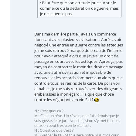
: Peut-être que son attitude joue sur sur le
commerce ou la déclaration de guerre, mais
je ne le pense pas.
Dans ma dernière partie, j'avais un commerce
florissant avec plusieurs civilisations. Après avoir
négocié une entrée en guerre contre les astèques
je me suis retrouvé marqué du sceau de l'infamie
pour avoir attaqué alors que j'avais un droit de
passage en cours avec les astèques. Après ça, pas
moyen de contracter le moindre droit de passage
avec une autre civilisation et impossible de
renouveller les accords commerciaux alors que je
contrôle tous les raisins de la carte. De polis voir
aimables, je me suis retrouvé avec des dirigeants
embarassés à mon égard. Il a quelque chose
contre les négociants en vin Sid ?
N : C'est quoi ça ?
M : C'est un rêve. Un rêve que je fais depuis que je
suis gosse. Je te jure Noodles, si on s'y met tous les
deux on peut très bien le réaliser.
N : Qu'est ce que c'est ?
M : Gagner la PBEM ! Ca sera notre plus gros coup,