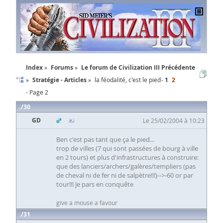
Index
Forums
Le forum de Civilization III
Précédente
Stratégie - Articles
la féodalité, c'est le pied
1
2
- Page 2
30
GD
Le 25/02/2004 à 10:23
Ben c'est pas tant que ça le pied...
trop de villes (7 qui sont passées de bourg à ville
en 2 tours) et plus d'infrastructures à construire:
que des lanciers/archers/galères/templiers (pas
de cheval ni de fer ni de salpètre!!!)-->-60 or par
tour!!! Je pars en conquête
give a mouse a favour
31