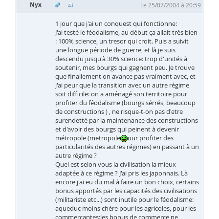
Nyx
Le 25/07/2004 à 20:59
1 jour que j'ai un conquest qui fonctionne:
J'ai testé le féodalisme, au début ça allait très bien
: 100% science, un tresor qui croit. Puis a suivit
une longue période de guerre, et là je suis
descendu jusqu'à 30% science: trop d'unités à
soutenir, mes bourgs qui gagnent peu. Je trouve
que finallement on avance pas vraiment avec, et
j'ai peur que la transition avec un autre régime
soit difficile: on a aménagé son territoire pour
profiter du féodalisme (bourgs sérrés, beaucoup
de constructions ) , ne risque-t-on pas d'etre
surendetté par la maintenance des constructions
et d'avoir des bourgs qui peinent à devenir
métropole (metropole
our profiter des
particularités des autres régimes) en passant à un
autre régime ?
Quel est selon vous la civilisation la mieux
adaptée à ce régime ? J'ai pris les japonnais. Là
encore j'ai eu du mal à faire un bon choix, certains
bonus apportés par les capacités des civilisations
(militariste etc...) sont inutile pour le féodalisme:
aqueduc moins chère pour les agricoles, pour les
commerçantes:les bonus de commerce ne