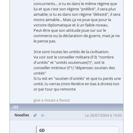
concurrents... si tu es dans le même régime que
lui et que c'est son régime "préféré", il sera plus
aimable; si tu es dans son régime "détesté", il sera
moins aimable... Mais ça ne joue que pour la
victoire diplomatique et à un faible niveau.
Peut-être que son attitude joue sur sur le
commerce ou la déclaration de guerre, mais je ne
le pense pas.
3/ce sont toutes les unités de la civilisation.
Va voir soit le conseiller militaire (F3) "nombre
d'unités" et "unités soutenues(?)", soit le
conseiller intérieur (F1) "dépenses: soutien des
unités"
Si tu est en "soutien d'unités" et que tu perds une
unité, tu verras (mini-fenètre en bas à droite) ton
or par tour qui remonte
give a mouse a favour
33
Noodles
Le 26/07/2004 à 19:05
GD