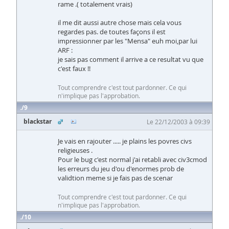
rame .( totalement vrais)
il me dit aussi autre chose mais cela vous
regardes pas. de toutes façons il est
impressionner par les "Mensa" euh moi,par lui
ARF :
je sais pas comment il arrive a ce resultat vu que
c'est faux !!
Tout comprendre c'est tout pardonner. Ce qui
n'implique pas l'approbation.
9
blackstar
Le 22/12/2003 à 09:39
Je vais en rajouter ..... je plains les povres civs
religieuses .
Pour le bug c'est normal j'ai retabli avec civ3cmod
les erreurs du jeu d'ou d'enormes prob de
validtion meme si je fais pas de scenar
Tout comprendre c'est tout pardonner. Ce qui
n'implique pas l'approbation.
10