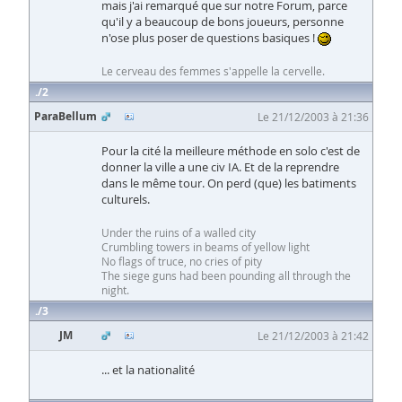
mais j'ai remarqué que sur notre Forum, parce
qu'il y a beaucoup de bons joueurs, personne
n'ose plus poser de questions basiques !
Le cerveau des femmes s'appelle la cervelle.
2
ParaBellum
Le 21/12/2003 à 21:36
Pour la cité la meilleure méthode en solo c'est de
donner la ville a une civ IA. Et de la reprendre
dans le même tour. On perd (que) les batiments
culturels.
Under the ruins of a walled city
Crumbling towers in beams of yellow light
No flags of truce, no cries of pity
The siege guns had been pounding all through the
night.
3
JM
Le 21/12/2003 à 21:42
... et la nationalité