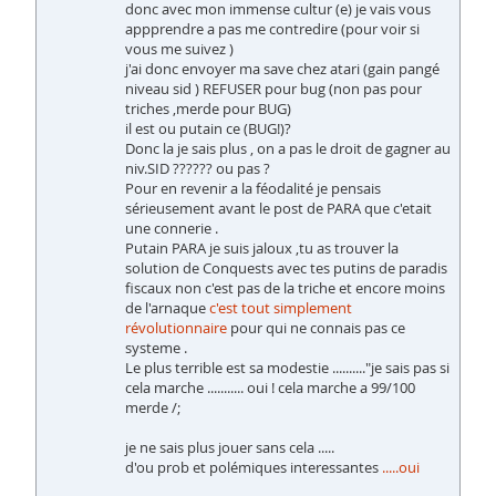
donc avec mon immense cultur (e) je vais vous
appprendre a pas me contredire (pour voir si
vous me suivez )
j'ai donc envoyer ma save chez atari (gain pangé
niveau sid ) REFUSER pour bug (non pas pour
triches ,merde pour BUG)
il est ou putain ce (BUG!)?
Donc la je sais plus , on a pas le droit de gagner au
niv.SID ?????? ou pas ?
Pour en revenir a la féodalité je pensais
sérieusement avant le post de PARA que c'etait
une connerie .
Putain PARA je suis jaloux ,tu as trouver la
solution de Conquests avec tes putins de paradis
fiscaux non c'est pas de la triche et encore moins
de l'arnaque
c'est tout simplement
révolutionnaire
pour qui ne connais pas ce
systeme .
Le plus terrible est sa modestie .........."je sais pas si
cela marche ........... oui ! cela marche a 99/100
merde /;
je ne sais plus jouer sans cela .....
d'ou prob et polémiques interessantes
.....oui