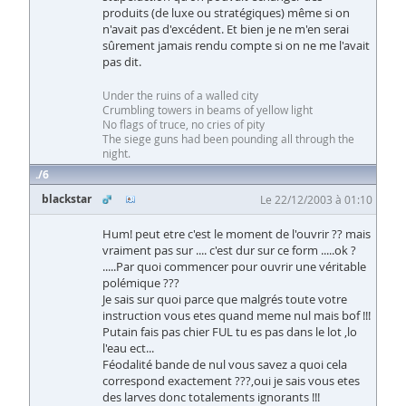
produits (de luxe ou stratégiques) même si on
n'avait pas d'excédent. Et bien je ne m'en serai
sûrement jamais rendu compte si on ne me l'avait
pas dit.
Under the ruins of a walled city
Crumbling towers in beams of yellow light
No flags of truce, no cries of pity
The siege guns had been pounding all through the
night.
6
blackstar
Le 22/12/2003 à 01:10
Hum! peut etre c'est le moment de l'ouvrir ?? mais
vraiment pas sur .... c'est dur sur ce form .....ok ?
.....Par quoi commencer pour ouvrir une véritable
polémique ???
Je sais sur quoi parce que malgrés toute votre
instruction vous etes quand meme nul mais bof !!!
Putain fais pas chier FUL tu es pas dans le lot ,lo
l'eau ect...
Féodalité bande de nul vous savez a quoi cela
correspond exactement ???,oui je sais vous etes
des larves donc totalements ignorants !!!