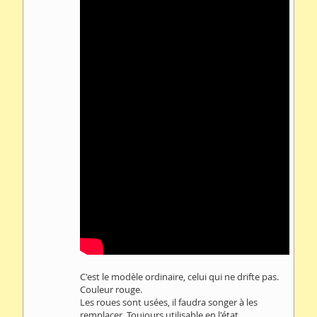
C'est le modèle ordinaire, celui qui ne drifte pas.
Couleur rouge.
Les roues sont usées, il faudra songer à les
remplacer. Toujours utilisable en l'état.