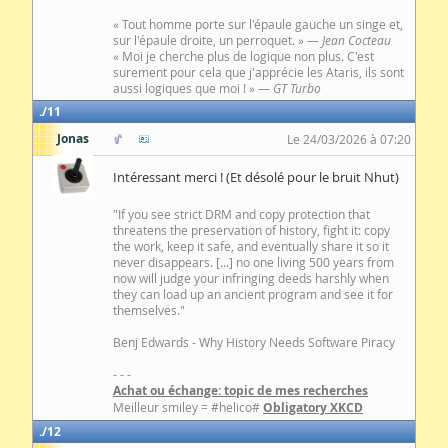
« Tout homme porte sur l'épaule gauche un singe et,
sur l'épaule droite, un perroquet. » —
Jean Cocteau
« Moi je cherche plus de logique non plus. C'est
surement pour cela que j'apprécie les Ataris, ils sont
aussi logiques que moi ! » —
GT Turbo
11
Jonas
Le 24/03/2026 à 07:20
Intéressant merci ! (Et désolé pour le bruit Nhut)
"If you see strict DRM and copy protection that
threatens the preservation of history, fight it: copy
the work, keep it safe, and eventually share it so it
never disappears. [...] no one living 500 years from
now will judge your infringing deeds harshly when
they can load up an ancient program and see it for
themselves."
Benj Edwards - Why History Needs Software Piracy
- - -
Achat ou échange: topic de mes recherches
Meilleur smiley = #helico#
Obligatory XKCD
12