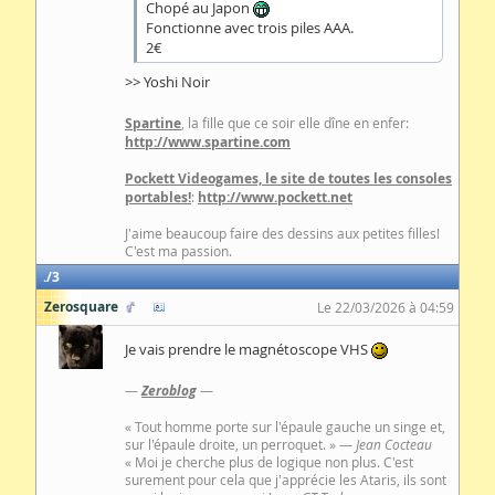
Chopé au Japon
Fonctionne avec trois piles AAA.
2€
>> Yoshi Noir
Spartine
, la fille que ce soir elle dîne en enfer:
http://www.spartine.com
Pockett Videogames, le site de toutes les consoles
portables!
:
http://www.pockett.net
J'aime beaucoup faire des dessins aux petites filles!
C'est ma passion.
3
Zerosquare
Le 22/03/2026 à 04:59
Je vais prendre le magnétoscope VHS
—
Zeroblog
—
« Tout homme porte sur l'épaule gauche un singe et,
sur l'épaule droite, un perroquet. » —
Jean Cocteau
« Moi je cherche plus de logique non plus. C'est
surement pour cela que j'apprécie les Ataris, ils sont