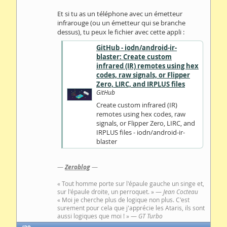
Et si tu as un téléphone avec un émetteur
infrarouge (ou un émetteur qui se branche
dessus), tu peux le fichier avec cette appli :
GitHub - iodn/android-ir-
blaster: Create custom
infrared (IR) remotes using hex
codes, raw signals, or Flipper
Zero, LIRC, and IRPLUS files
GitHub
Create custom infrared (IR)
remotes using hex codes, raw
signals, or Flipper Zero, LIRC, and
IRPLUS files - iodn/android-ir-
blaster
—
Zeroblog
—
« Tout homme porte sur l'épaule gauche un singe et,
sur l'épaule droite, un perroquet. » —
Jean Cocteau
« Moi je cherche plus de logique non plus. C'est
surement pour cela que j'apprécie les Ataris, ils sont
aussi logiques que moi ! » —
GT Turbo