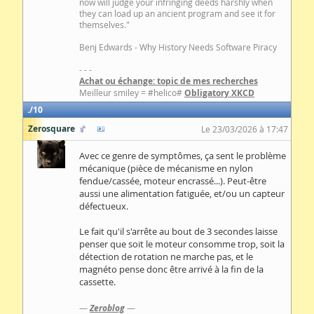
now will judge your infringing deeds harshly when
they can load up an ancient program and see it for
themselves."
Benj Edwards - Why History Needs Software Piracy
- - -
Achat ou échange: topic de mes recherches
Meilleur smiley = #helico#
Obligatory XKCD
10
Zerosquare
Le 23/03/2026 à 17:47
Avec ce genre de symptômes, ça sent le problème
mécanique (pièce de mécanisme en nylon
fendue/cassée, moteur encrassé...). Peut-être
aussi une alimentation fatiguée, et/ou un capteur
défectueux.
Le fait qu'il s'arrête au bout de 3 secondes laisse
penser que soit le moteur consomme trop, soit la
détection de rotation ne marche pas, et le
magnéto pense donc être arrivé à la fin de la
cassette.
—
Zeroblog
—