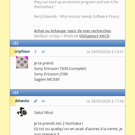
they can load up an ancient program and see it for
themselves."
Benj Edwards - Why History Needs Software Piracy
- - -
Achat ou échange: topic de mes recherches
Meilleur smiley = #helico#
Obligatory XKCD
22
cripfoun
Le 28/03/2026 à 13:41
je te prend
Sony Ericsson T630 (complet)
Sony Ericsson J100i
Sagem MC939
23
Atlantis
Le 28/03/2026 à 17:46
Salut Nhut
Je te prends tes 2 Noritaka !
(Si toi ou quelqu'un en avait d'autres à la vente, je
suis preneur !)