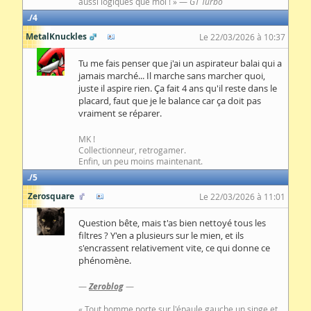
aussi logiques que moi ! » —
GT Turbo
4
MetalKnuckles
Le 22/03/2026 à 10:37
Tu me fais penser que j'ai un aspirateur balai qui a
jamais marché... Il marche sans marcher quoi,
juste il aspire rien. Ça fait 4 ans qu'il reste dans le
placard, faut que je le balance car ça doit pas
vraiment se réparer.
MK !
Collectionneur, retrogamer.
Enfin, un peu moins maintenant.
5
Zerosquare
Le 22/03/2026 à 11:01
Question bête, mais t'as bien nettoyé tous les
filtres ? Y'en a plusieurs sur le mien, et ils
s'encrassent relativement vite, ce qui donne ce
phénomène.
—
Zeroblog
—
« Tout homme porte sur l'épaule gauche un singe et,