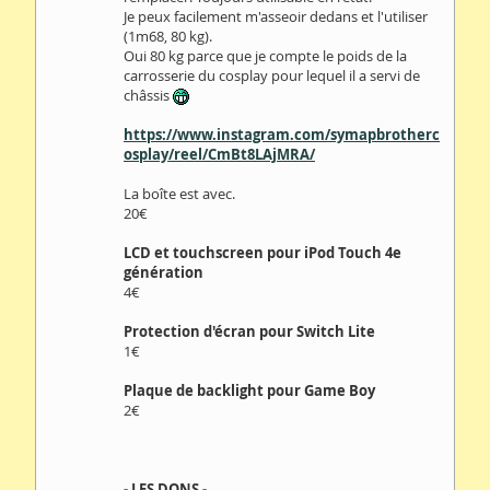
Je peux facilement m'asseoir dedans et l'utiliser
(1m68, 80 kg).
Oui 80 kg parce que je compte le poids de la
carrosserie du cosplay pour lequel il a servi de
châssis
https://www.instagram.com/symapbrotherc
osplay/reel/CmBt8LAjMRA/
La boîte est avec.
20€
LCD et touchscreen pour iPod Touch 4e
génération
4€
Protection d'écran pour Switch Lite
1€
Plaque de backlight pour Game Boy
2€
- LES DONS -