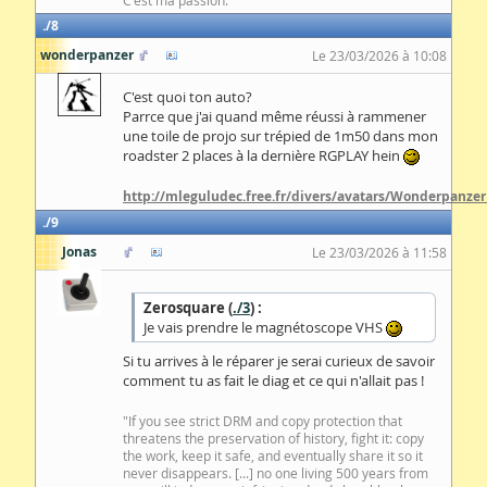
C'est ma passion.
8
wonderpanzer
Le 23/03/2026 à 10:08
C'est quoi ton auto?
Parrce que j'ai quand même réussi à rammener
une toile de projo sur trépied de 1m50 dans mon
roadster 2 places à la dernière RGPLAY hein
http://mleguludec.free.fr/divers/avatars/Wonderpanzer
9
Jonas
Le 23/03/2026 à 11:58
Zerosquare (
./3
) :
Je vais prendre le magnétoscope VHS
Si tu arrives à le réparer je serai curieux de savoir
comment tu as fait le diag et ce qui n'allait pas !
"If you see strict DRM and copy protection that
threatens the preservation of history, fight it: copy
the work, keep it safe, and eventually share it so it
never disappears. [...] no one living 500 years from