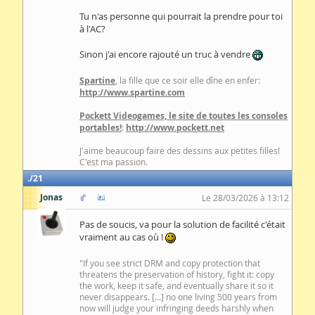
Tu n'as personne qui pourrait la prendre pour toi
à l'AC?
Sinon j'ai encore rajouté un truc à vendre
Spartine
, la fille que ce soir elle dîne en enfer:
http://www.spartine.com
Pockett Videogames, le site de toutes les consoles
portables!
:
http://www.pockett.net
J'aime beaucoup faire des dessins aux petites filles!
C'est ma passion.
21
Jonas
Le 28/03/2026 à 13:12
Pas de soucis, va pour la solution de facilité c'était
vraiment au cas où !
"If you see strict DRM and copy protection that
threatens the preservation of history, fight it: copy
the work, keep it safe, and eventually share it so it
never disappears. [...] no one living 500 years from
now will judge your infringing deeds harshly when