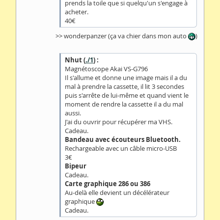
prends la toile que si quelqu'un s'engage à
acheter.
40€
>> wonderpanzer (ça va chier dans mon auto
)
Nhut (
./1
) :
Magnétoscope Akai VS-G796
Il s'allume et donne une image mais il a du
mal à prendre la cassette, il lit 3 secondes
puis s'arrête de lui-même et quand vient le
moment de rendre la cassette il a du mal
aussi.
J'ai du ouvrir pour récupérer ma VHS.
Cadeau.
Bandeau avec écouteurs Bluetooth.
Rechargeable avec un câble micro-USB
3€
Bipeur
Cadeau.
Carte graphique 286 ou 386
Au-delà elle devient un décélérateur
graphique
Cadeau.