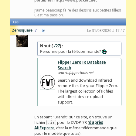
portables!
:
http://www.pockett.net
J'aime beaucoup faire des dessins aux petites filles!
C'est ma passion.
28
Zerosquare
Le 31/03/2026 à 17:47
Nhut (
./27
) :
Personne pour la télécommande?
Flipper Zero IR Database
Search
search.flippertools.net
Search and download infrared
remote files for your Flipper Zero.
The largest collection of IR files
with direct device upload
support.
En tapant "Brandt" sur ce site, on trouve un
fichier
pour le DVDP-7R (
d'après
.ir
AliExpress
, c'est la même télécommande que
pour le modèle que tu as).