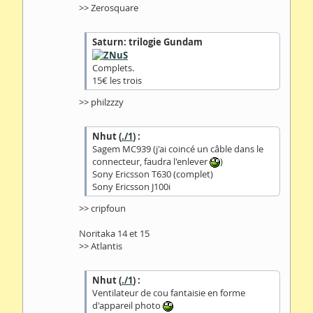
>> Zerosquare
Saturn: trilogie Gundam
Complets.
15€ les trois
>> philzzzy
Nhut (
./1
) :
Sagem MC939 (j'ai coincé un câble dans le
connecteur, faudra l'enlever
)
Sony Ericsson T630 (complet)
Sony Ericsson J100i
>> cripfoun
Noritaka 14 et 15
>> Atlantis
Nhut (
./1
) :
Ventilateur de cou fantaisie en forme
d'appareil photo