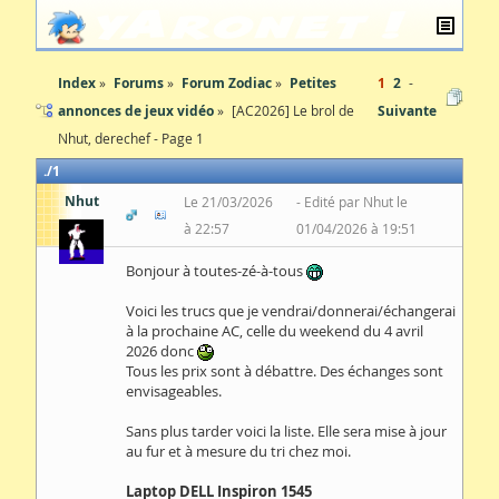
Index
Forums
Forum Zodiac
Petites
1
2
annonces de jeux vidéo
[AC2026] Le brol de
Suivante
Nhut, derechef - Page 1
1
Nhut
Le 21/03/2026
Edité par Nhut le
à 22:57
01/04/2026 à 19:51
Bonjour à toutes-zé-à-tous
Voici les trucs que je vendrai/donnerai/échangerai
à la prochaine AC, celle du weekend du 4 avril
2026 donc
Tous les prix sont à débattre. Des échanges sont
envisageables.
Sans plus tarder voici la liste. Elle sera mise à jour
au fur et à mesure du tri chez moi.
Laptop DELL Inspiron 1545