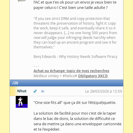
l'AC et que t'es ok pour un envoi je veux bien te
payer celui-ci ! C'est bien une taille adulte ?
"If you see strict DRM and copy protection that
threatens the preservation of history, fight it: copy
the work, keep it safe, and eventually share it so it
never disappears. [...] no one living 500 years from
now will judge your infringing deeds harshly when
they can load up an ancient program and see it for
themselves."
Benj Edwards - Why History Needs Software Piracy
- - -
Achat ou échange: topic de mes recherches
Meilleur smiley = #helico#
Obligatory XKCD
20
Nhut
Le 28/03/2026 à 12:59
"One size fits all" que ça dit sur l'éti(qué)quette.
La solution de facilité pour moi c'est de la taper
dans le bac de dons, la solution de difficulté ce
sera de mettre ça dans une envelopper cartonnée
et te l'expédier.