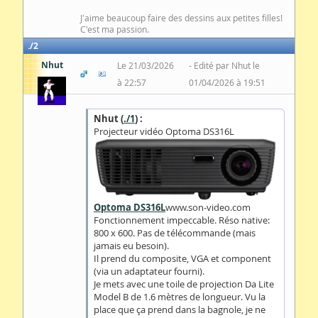
J'aime beaucoup faire des dessins aux petites filles!
C'est ma passion.
2
Nhut
Le 21/03/2026
Edité par Nhut le
à 22:57
01/04/2026 à 19:51
Nhut (
./1
) :
Projecteur vidéo Optoma DS316L
Optoma DS316L
www.son-video.com
Fonctionnement impeccable. Réso native:
800 x 600. Pas de télécommande (mais
jamais eu besoin).
Il prend du composite, VGA et component
(via un adaptateur fourni).
Je mets avec une toile de projection Da Lite
Model B de 1.6 mètres de longueur. Vu la
place que ça prend dans la bagnole, je ne