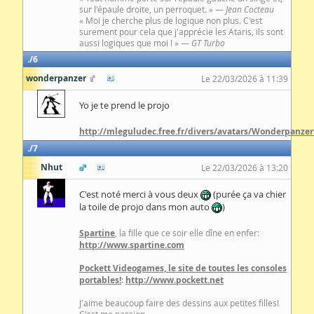
sur l'épaule droite, un perroquet. » —
Jean Cocteau
« Moi je cherche plus de logique non plus. C'est
surement pour cela que j'apprécie les Ataris, ils sont
aussi logiques que moi ! » —
GT Turbo
6
wonderpanzer
Le 22/03/2026 à 11:39
Yo je te prend le projo
http://mleguludec.free.fr/divers/avatars/Wonderpanzer
7
Nhut
Le 22/03/2026 à 13:20
C'est noté merci à vous deux
(purée ça va chier
la toile de projo dans mon auto
)
Spartine
, la fille que ce soir elle dîne en enfer:
http://www.spartine.com
Pockett Videogames, le site de toutes les consoles
portables!
:
http://www.pockett.net
J'aime beaucoup faire des dessins aux petites filles!