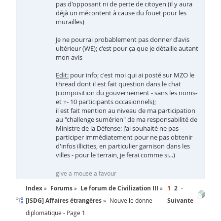
pas d'opposant ni de perte de citoyen (il y aura
déjà un mécontent à cause du fouet pour les
murailles)
Je ne pourrai probablement pas donner d'avis
ultérieur (WE); c'est pour ça que je détaille autant
mon avis
Edit:
pour info; c'est moi qui ai posté sur MZO le
thread dont il est fait question dans le chat
(composition du gouvernement - sans les noms-
et +- 10 participants occasionnels);
il est fait mention au niveau de ma participation
au "challenge sumérien" de ma responsabilité de
Ministre de la Défense: j'ai souhaité ne pas
participer immédiatement pour ne pas obtenir
d'infos illicites, en particulier garnison dans les
villes - pour le terrain, je ferai comme si...)
give a mouse a favour
Index
Forums
Le forum de Civilization III
1
2
[ISDG] Affaires étrangères
Nouvelle donne
Suivante
diplomatique - Page 1