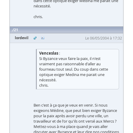
dans cette optique exiger Medina me parait une
nécessité.
chris.
21
lordevil
Le 06/05/2004 à 17:32
Venceslas
:
Si Byzance veux faire la paix, il n'est
vraiment pas raisonnable d'aller au
fourneau tout seul. Du coup dans cette
optique exiger Medina me parait une
nécessité.
chris.
Ben c'est à ça que je veux en venir. Si nous
exigeons Médine, que peut bien exiger Byzance
pour la paix après avoir perdu une ville, un
travailleur et de l'or qu'ils ont versé aux Mercs ?
Mettez-vous à ma place quand je vais aller
discuter avec Byzance et leur dire nos conditions,