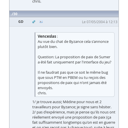
chris.
30
GD
Le 07/05/2004 à 12:13
Venceslas
:
Au vue du chat de Byzance cela s'annonce
plutôt bien.
Question: La proposition de paix de Sumer
a été fait uniquement par l'interface du jeu?
Il ne faudrait pas que ce soit le même bug
que sous PTW en PBEM ou tu reçois des
propositions de paix qui n'ont jamais été
envoyés.
chris.
1/ je trouve aussi; Médine pour nous et 2
travailleurs pour Byzance; je signe sans hésiter.
2/ pas d'expérience, mais je pense qu'ils nous ont
réellement envoyé une proposition de paix (ça
fait suffisamment longtemps qu'on est en guerre
et on n'en reçoit pas à chaque tour), suite à leurs