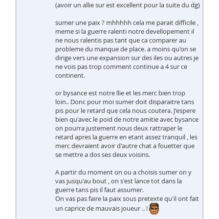
(avoir un allie sur est excellent pour la suite du dg)
sumer une paix ? mhhhhh cela me parait difficile ,
meme si la guerre ralenti notre devellopement il
ne nous ralentis pas tant que ca comparer au
probleme du manque de place. a moins qu'on se
dirige vers une expansion sur des iles ou autres je
ne vois pas trop comment continue a 4 sur ce
continent.
or bysance est notre llie et les merc bien trop
loin.. Donc pour moi sumer doit disparaitre tans
pis pour le retard que cela nous coutera. J'espere
bien qu'avec le poid de notre amitie avec bysance
on pourra justement nous deux rattraper le
retard apres la guerre en etant assez tranquil , les
merc devraient avoir d'autre chat a fouetter que
se mettre a dos ses deux voisins.
A partir du moment on ou a choisis sumer on y
vas jusqu'au bout , on s'est lance tot dans la
guerre tans pis il faut assumer.
On vas pas faire la paix sous pretexte qu'il ont fait
un caprice de mauvais joueur .. !