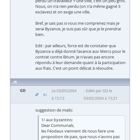
perdu un travailleur + une ville, c'est un peu gros.
Nous, on n'a rien perdu (on n'a même gagné 3
esclaves) et on exige une ville.
Bref, je sais pas si vous me comprenez mais je
serai Byzance, je suis pas sûr que je le prendrai
bien.
Edit : par ailleurs, force est de constater que
Byzance a déjà donné l'avance aux Mercs pour le
contrat contre Bitum. Je n'avais pas encore
répondu à leur demande quant à la participation
aux frais. C'est un point délicat à résoudre.
6
GD
Le 03/05/2004
Edité par GD le
à 15:13
03/05/2004 à 15:21
suggestion de mails:
1/ aux byzantins:
Dear Communals,
les Féodaux viennent de nous faire une
proposition de paix, que nous n'avons pas