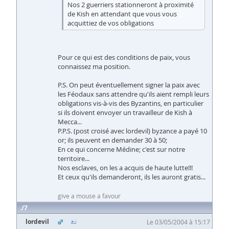
Nos 2 guerriers stationneront à proximité
de Kish en attendant que vous vous
acquittiez de vos obligations
Pour ce qui est des conditions de paix, vous
connaissez ma position.
P.S. On peut éventuellement signer la paix avec
les Féodaux sans attendre qu'ils aient rempli leurs
obligations vis-à-vis des Byzantins, en particulier
si ils doivent envoyer un travailleur de Kish à
Mecca...
P.P.S. (post croisé avec lordevil) byzance a payé 10
or; ils peuvent en demander 30 à 50;
En ce qui concerne Médine; c'est sur notre
territoire...
Nos esclaves, on les a acquis de haute lutte!!!
Et ceux qu'ils demanderont, ils les auront gratis...
give a mouse a favour
7
lordevil
Le 03/05/2004 à 15:17