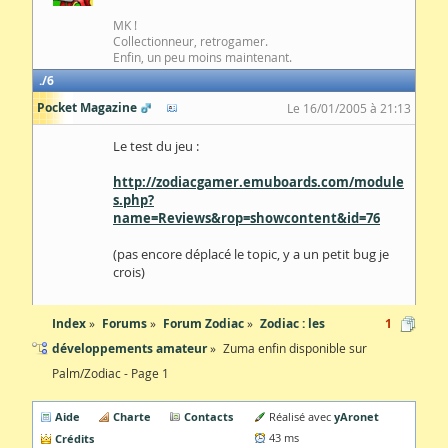
MK !
Collectionneur, retrogamer.
Enfin, un peu moins maintenant.
6
Pocket Magazine
Le 16/01/2005 à 21:13
Le test du jeu :
http://zodiacgamer.emuboards.com/module
s.php?
name=Reviews&rop=showcontent&id=76
(pas encore déplacé le topic, y a un petit bug je
crois)
Index
Forums
Forum Zodiac
Zodiac : les
1
développements amateur
Zuma enfin disponible sur
Palm/Zodiac - Page 1
Aide
Charte
Contacts
yAronet
Réalisé avec
Crédits
43 ms