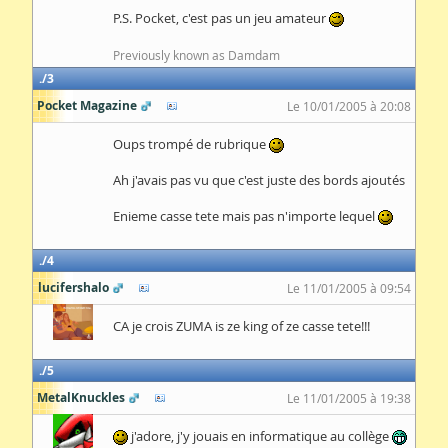
P.S. Pocket, c'est pas un jeu amateur
Previously known as Damdam
3
Pocket Magazine
Le 10/01/2005 à 20:08
Oups trompé de rubrique
Ah j'avais pas vu que c'est juste des bords ajoutés
Enieme casse tete mais pas n'importe lequel
4
lucifershalo
Le 11/01/2005 à 09:54
CA je crois ZUMA is ze king of ze casse tete!!!
5
MetalKnuckles
Le 11/01/2005 à 19:38
j'adore, j'y jouais en informatique au collège