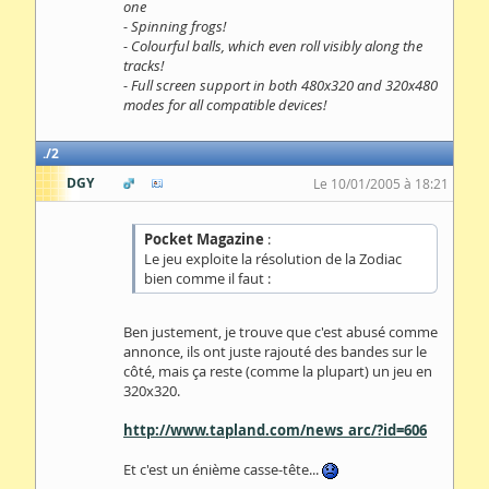
one
- Spinning frogs!
- Colourful balls, which even roll visibly along the
tracks!
- Full screen support in both 480x320 and 320x480
modes for all compatible devices!
2
DGY
Le 10/01/2005 à 18:21
Pocket Magazine
:
Le jeu exploite la résolution de la Zodiac
bien comme il faut :
Ben justement, je trouve que c'est abusé comme
annonce, ils ont juste rajouté des bandes sur le
côté, mais ça reste (comme la plupart) un jeu en
320x320.
http://www.tapland.com/news_arc/?id=606
Et c'est un énième casse-tête...