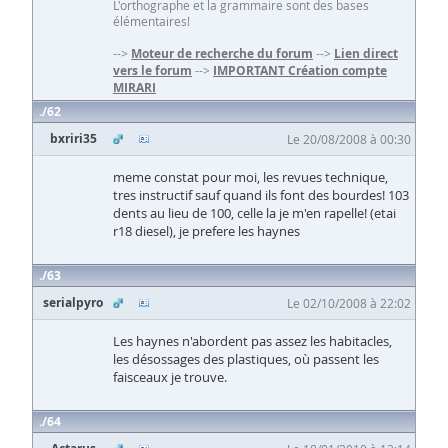
L'orthographe et la grammaire sont des bases
élémentaires!
-->
Moteur de recherche du forum
-->
Lien direct
vers le forum
-->
IMPORTANT Création compte
MIRARI
62
bxriri35
Le 20/08/2008 à 00:30
meme constat pour moi, les revues technique,
tres instructif sauf quand ils font des bourdes! 103
dents au lieu de 100, celle la je m'en rapelle! (etai
r18 diesel), je prefere les haynes
63
serialpyro
Le 02/10/2008 à 22:02
Les haynes n'abordent pas assez les habitacles,
les désossages des plastiques, où passent les
faisceaux je trouve.
64