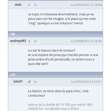
mdv
Le 23/03/2011 à 19:49
ce topic m'interesse énormément, mais je ne
peux pas voir les images, à la place ça me note
"img", quelqun a une solution? merci!
69
audreyd62
Le 03/08/2011 à 18:36
ou est le klaxon dans le moteur?
et une espèce de prise (qui ma fais penser a une
prise arière d'ordi pendouille, ce seriez-vous a
quoi elle sert?
70
lolo27
Le 05/04/2013 à 22:51
Le klaxon se situe dans le pare-choc, coté
conducteur
voiture de la famille BX 19 TRD gris métal 1985
184000 km- accidentée tout a refaire