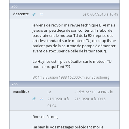
65
descente
Le 07/04/2010 à 16:49
Je viens de recvoir ma revue technique ETAI mais
je suis un peu déçu de son contenu, il n'aborde
pas vraiment le moteur TU de la BX (reprise des
articles standard sur le moteur TU, du coup ils ne
parlent pas de la courroie de pompe à démonter
avant de s'occuper de celle de l'alternateur).
Le Haynes est-il plus détailler sur le moteur TU
pour ceux qui l'ont ???
BX 14 E Evasion 1988 162000km sur Strasbourg
66
escalibur
Le
Edité par GEGEPING le
21/10/2010 à
21/10/2010 à 09:15
01:04
Bonsoir à tous,
J'ai bien lu vos messages précédant moi je