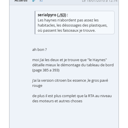
Actarus
Le 18/01/2010 à 12:14
serialpyro (
./63
) :
Les haynes n'abordent pas assez les
habitacles, les désossages des plastiques,
où passent les faisceaux je trouve.
ah bon ?
moi j'ai les deux et je trouve que "le Haynes"
détaille mieux le démontage du tableau de bord
(page 385 a 393)
j'ai la version citroen bx essence ,le gros pavé
rouge
de plus il est plus complet que la RTA au niveau
des moteurs et autres choses