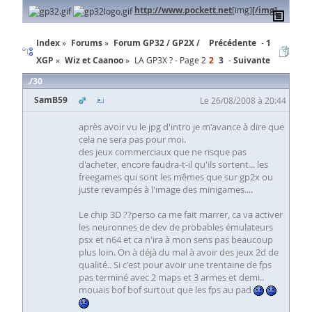
http://www.pockett.net
[img]
[/img]
Index
Forums
Forum GP32 / GP2X /
Précédente
1
XGP
Wiz et Caanoo
LA GP3X ? - Page 2
2
3
Suivante
30
SamB59
Le 26/08/2008 à 20:44
après avoir vu le jpg d'intro je m'avance à dire que
cela ne sera pas pour moi.
des jeux commerciaux que ne risque pas
d'acheter, encore faudra-t-il qu'ils sortent... les
freegames qui sont les mêmes que sur gp2x ou
juste revampés à l'image des minigames....
Le chip 3D ??perso ca me fait marrer, ca va activer
les neuronnes de dev de probables émulateurs
psx et n64 et ca n'ira à mon sens pas beaucoup
plus loin. On à déjà du mal à avoir des jeux 2d de
qualité.. Si c'est pour avoir une trentaine de fps
pas terminé avec 2 maps et 3 armes et demi..
mouais bof bof surtout que les fps au pad