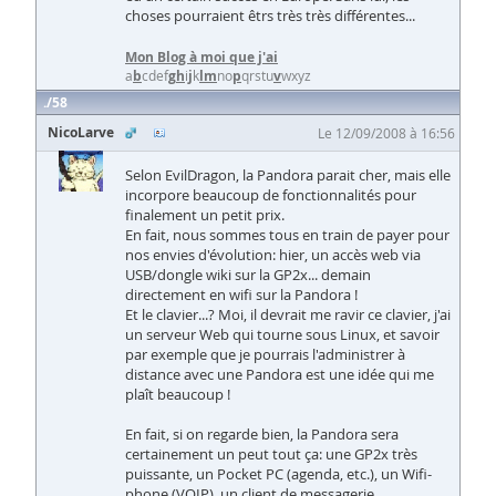
choses pourraient êtrs très très différentes...
Mon Blog à moi que j'ai
a
b
cdef
g
h
i
j
k
l
m
no
p
qrstu
v
wxyz
58
NicoLarve
Le 12/09/2008 à 16:56
Selon EvilDragon, la Pandora parait cher, mais elle
incorpore beaucoup de fonctionnalités pour
finalement un petit prix.
En fait, nous sommes tous en train de payer pour
nos envies d'évolution: hier, un accès web via
USB/dongle wiki sur la GP2x... demain
directement en wifi sur la Pandora !
Et le clavier...? Moi, il devrait me ravir ce clavier, j'ai
un serveur Web qui tourne sous Linux, et savoir
par exemple que je pourrais l'administrer à
distance avec une Pandora est une idée qui me
plaît beaucoup !
En fait, si on regarde bien, la Pandora sera
certainement un peut tout ça: une GP2x très
puissante, un Pocket PC (agenda, etc.), un Wifi-
phone (VOIP), un client de messagerie