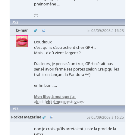
phénomène ...
:*)
52
fx-man
Le 05/09/2008 à 16:23
Doudioux
c'est qu'ils s'accrochent chez GPH...
Mais... d'où vient l'argent ?
D'ailleurs, je pense à un truc, GPH n'était pas
sensé avoir fermé ses portes (selon Craig qui les
trahis en lançant la Pandora ^^)
enfin bon......
Mon Blog à moi que j'ai
a
b
cdef
g
h
i
j
k
l
m
no
p
qrstu
v
wxyz
53
Pocket Magazine
Le 05/09/2008 à 16:25
non je crois qu'ils arretaient juste la prod de la
GP2X