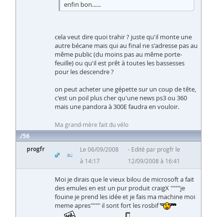
enfin bon......
cela veut dire quoi trahir ? juste qu'il monte une
autre bécane mais qui au final ne s'adresse pas au
même public (du moins pas au même porte-
feuille) ou qu'il est prêt à toutes les bassesses
pour les descendre ?
on peut acheter une gépette sur un coup de tête,
c'est un poil plus cher qu'une news ps3 ou 360
mais une pandora à 300E faudra en vouloir.
Ma grand-mère fait du vélo
56
progfr
Le 06/09/2008
Edité par progfr le
à 14:17
12/09/2008 à 16:41
Moi je dirais que le vieux bilou de microsoft a fait
des emules en est un pur produit craigX """"je
fouine je prend les idée et je fais ma machine moi
meme apres"""" il sont fort les rosbif