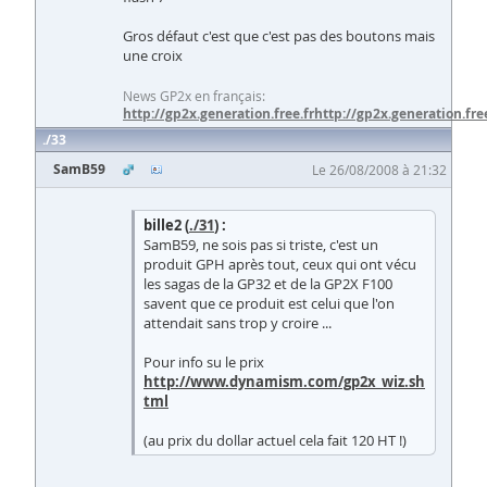
Gros défaut c'est que c'est pas des boutons mais
une croix
News GP2x en français:
http://gp2x.generation.free.fr
http://gp2x.generation.free
33
SamB59
Le 26/08/2008 à 21:32
bille2 (
./31
) :
SamB59, ne sois pas si triste, c'est un
produit GPH après tout, ceux qui ont vécu
les sagas de la GP32 et de la GP2X F100
savent que ce produit est celui que l'on
attendait sans trop y croire ...
Pour info su le prix
http://www.dynamism.com/gp2x_wiz.sh
tml
(au prix du dollar actuel cela fait 120 HT !)