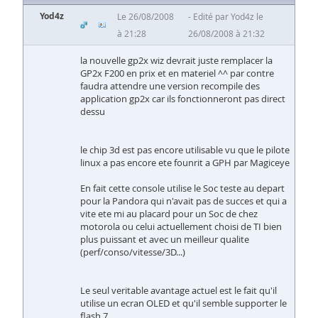
Yod4z
Le 26/08/2008
Edité par Yod4z le
à 21:28
26/08/2008 à 21:32
la nouvelle gp2x wiz devrait juste remplacer la
GP2x F200 en prix et en materiel ^^ par contre
faudra attendre une version recompile des
application gp2x car ils fonctionneront pas direct
dessu
le chip 3d est pas encore utilisable vu que le pilote
linux a pas encore ete founrit a GPH par Magiceye
En fait cette console utilise le Soc teste au depart
pour la Pandora qui n'avait pas de succes et qui a
vite ete mi au placard pour un Soc de chez
motorola ou celui actuellement choisi de TI bien
plus puissant et avec un meilleur qualite
(perf/conso/vitesse/3D...)
Le seul veritable avantage actuel est le fait qu'il
utilise un ecran OLED et qu'il semble supporter le
flash 7