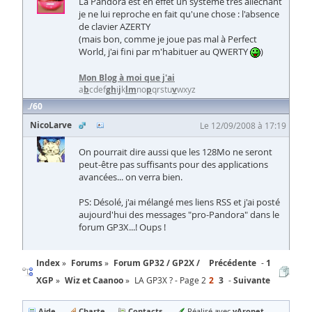
La Pandora est en effet un système très alléchant
je ne lui reproche en fait qu'une chose : l'absence
de clavier AZERTY
(mais bon, comme je joue pas mal à Perfect
World, j'ai fini par m'habituer au QWERTY
)
Mon Blog à moi que j'ai
a
b
cdef
g
h
i
j
k
l
m
no
p
qrstu
v
wxyz
60
NicoLarve
Le 12/09/2008 à 17:19
On pourrait dire aussi que les 128Mo ne seront
peut-être pas suffisants pour des applications
avancées... on verra bien.
PS: Désolé, j'ai mélangé mes liens RSS et j'ai posté
aujourd'hui des messages "pro-Pandora" dans le
forum GP3X...! Oups !
Index
Forums
Forum GP32 / GP2X /
Précédente
1
XGP
Wiz et Caanoo
LA GP3X ? - Page 2
2
3
Suivante
Aide
Charte
Contacts
yAronet
Réalisé avec