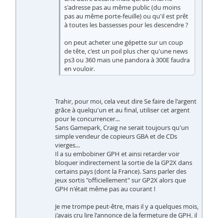
s'adresse pas au même public (du moins
pas au même porte-feuille) ou qu'il est prêt
à toutes les bassesses pour les descendre ?
on peut acheter une gépette sur un coup
de tête, c'est un poil plus cher qu'une news
ps3 ou 360 mais une pandora à 300E faudra
en vouloir.
Trahir, pour moi, cela veut dire Se faire de l'argent
grâce à quelqu'un et au final, utiliser cet argent
pour le concurrencer...
Sans Gamepark, Craig ne serait toujours qu'un
simple vendeur de copieurs GBA et de CDs
vierges...
Il a su embobiner GPH et ainsi retarder voir
bloquer indirectement la sortie de la GP2X dans
certains pays (dont la France). Sans parler des
jeux sortis "officiellement" sur GP2X alors que
GPH n'était même pas au courant !
Je me trompe peut-être, mais il y a quelques mois,
j'avais cru lire l'annonce de la fermeture de GPH, il