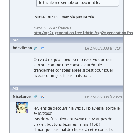
le tactile me semble un peu inutile.
inutile? sur DS il semble pas inutile
News GP2x en français:
http://gp2x.generation.free.fr
http://gp2x.generation.free
42
jhdevilman
Le 27/08/2008 à 17:31
On va dire qu'on peut s'en passer vu que c'est
surtout comme une console qui émule
d'anciennes consoles aprés si c'est pour jouer
avec scumm je dis pas mais bon...
43
NicoLarve
Le 27/08/2008 à 20:29
Je viens de découvrir la Wiz sur play-asia (sortie le
9/10/2008).
Pas de Wifi, seulement 64Mo de RAM, pas de
clavier, boutons bizarres... mais 115€ !
Il manque pas mal de choses à cette console...