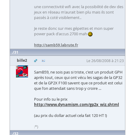
une connectivité wifi avec la possibilité de dev des
jeux en réseau m'aurait bien plu mais ils sont
passés à coté visiblement..
Je reste donc sur mes gépettes et mon super
power pack d'accus 2700 mah
http://samb59.labrute.fr
31
bille2
Le 26/08/2008 à 21:23
SamB59, ne sois pas si triste, c'est un produit GPH
après tout, ceux qui ont vécu les sagas de la GP32
et de la GP2X F100 savent que ce produit est celui
que l'on attendait sans trop y croire ...
Pour info su le prix
http://www.dynamism.com/gp2x_wiz.shtml
(au prix du dollar actuel cela fait 120 HT !)
:*)
32