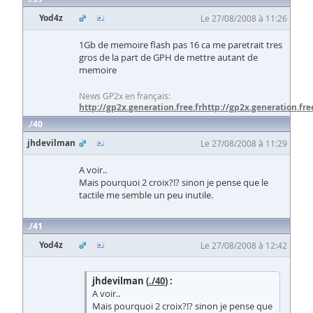
Yod4z
Le 27/08/2008 à 11:26
1Gb de memoire flash pas 16 ca me paretrait tres
gros de la part de GPH de mettre autant de
memoire
News GP2x en français:
http://gp2x.generation.free.fr
http://gp2x.generation.free
40
jhdevilman
Le 27/08/2008 à 11:29
A voir..
Mais pourquoi 2 croix?!? sinon je pense que le
tactile me semble un peu inutile.
41
Yod4z
Le 27/08/2008 à 12:42
jhdevilman (
./40
) :
A voir..
Mais pourquoi 2 croix?!? sinon je pense que