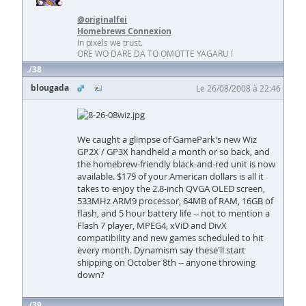
@originalfei
Homebrews Connexion
In pixels we trust.
ORE WO DARE DA TO OMOTTE YAGARU !
38
blougada
Le 26/08/2008 à 22:46
We caught a glimpse of GamePark's new Wiz
GP2X / GP3X handheld a month or so back, and
the homebrew-friendly black-and-red unit is now
available. $179 of your American dollars is all it
takes to enjoy the 2.8-inch QVGA OLED screen,
533MHz ARM9 processor, 64MB of RAM, 16GB of
flash, and 5 hour battery life -- not to mention a
Flash 7 player, MPEG4, xViD and DivX
compatibility and new games scheduled to hit
every month. Dynamism say these'll start
shipping on October 8th -- anyone throwing
down?
39