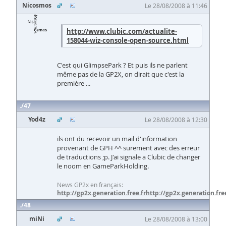
Nicosmos
Le 28/08/2008 à 11:46
http://www.clubic.com/actualite-
158044-wiz-console-open-source.html
C'est qui GlimpsePark ? Et puis ils ne parlent
même pas de la GP2X, on dirait que c'est la
première ...
47
Yod4z
Le 28/08/2008 à 12:30
ils ont du recevoir un mail d'information
provenant de GPH ^^ surement avec des erreur
de traductions ;p. J'ai signale a Clubic de changer
le noom en GameParkHolding.
News GP2x en français:
http://gp2x.generation.free.fr
http://gp2x.generation.free
48
miNi
Le 28/08/2008 à 13:00