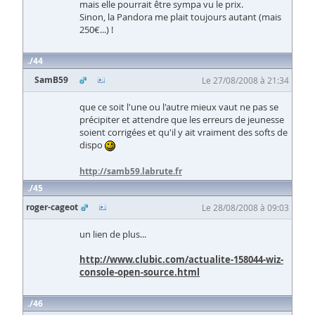
mais elle pourrait être sympa vu le prix.
Sinon, la Pandora me plait toujours autant (mais
250€...) !
44
SamB59
Le 27/08/2008 à 21:34
que ce soit l'une ou l'autre mieux vaut ne pas se
précipiter et attendre que les erreurs de jeunesse
soient corrigées et qu'il y ait vraiment des softs de
dispo
http://samb59.labrute.fr
45
roger-cageot
Le 28/08/2008 à 09:03
un lien de plus...
http://www.clubic.com/actualite-158044-wiz-
console-open-source.html
46