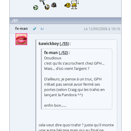
57
fx-man
Le 12/09/2008 à 16:10
kawickboy (
./55
) :
fx-man (
./52
) :
Doudioux
c'est qu'ils s'accrochent chez GPH...
Mais... d'où vient l'argent ?
D'ailleurs, je pense à un truc, GPH
n'était pas sensé avoir fermé ses
portes (selon Craig qui les trahis en
lançant la Pandora ^^)
enfin bon......
cela veut dire quoi trahir ? juste qu'il monte
une autre bécane mais qui au final ne