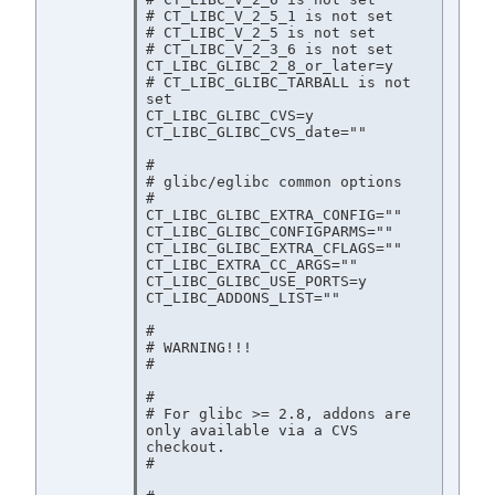
# CT_LIBC_V_2_5_1 is not set

# CT_LIBC_V_2_5 is not set

# CT_LIBC_V_2_3_6 is not set

CT_LIBC_GLIBC_2_8_or_later=y

# CT_LIBC_GLIBC_TARBALL is not 
set

CT_LIBC_GLIBC_CVS=y

CT_LIBC_GLIBC_CVS_date=""

#

# glibc/eglibc common options

#

CT_LIBC_GLIBC_EXTRA_CONFIG=""

CT_LIBC_GLIBC_CONFIGPARMS=""

CT_LIBC_GLIBC_EXTRA_CFLAGS=""

CT_LIBC_EXTRA_CC_ARGS=""

CT_LIBC_GLIBC_USE_PORTS=y

CT_LIBC_ADDONS_LIST=""

#

# WARNING!!!

#

#

# For glibc >= 2.8, addons are 
only available via a CVS 
checkout.

#
