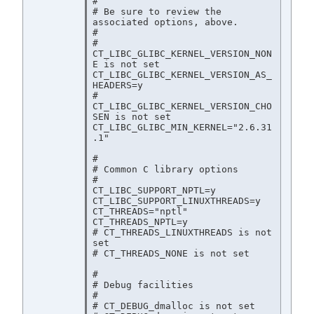
#

# Be sure to review the 
associated options, above.

#

# 
CT_LIBC_GLIBC_KERNEL_VERSION_NON
E is not set

CT_LIBC_GLIBC_KERNEL_VERSION_AS_
HEADERS=y

# 
CT_LIBC_GLIBC_KERNEL_VERSION_CHO
SEN is not set

CT_LIBC_GLIBC_MIN_KERNEL="2.6.31
.1"

#

# Common C library options

#

CT_LIBC_SUPPORT_NPTL=y

CT_LIBC_SUPPORT_LINUXTHREADS=y

CT_THREADS="nptl"

CT_THREADS_NPTL=y

# CT_THREADS_LINUXTHREADS is not 
set

# CT_THREADS_NONE is not set

#

# Debug facilities

#

# CT_DEBUG_dmalloc is not set
