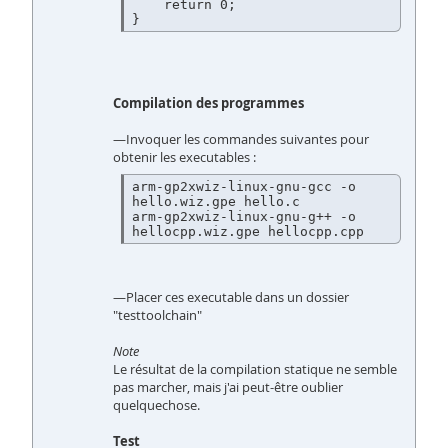
    return 0;

Compilation des programmes
—Invoquer les commandes suivantes pour
obtenir les executables :
arm-gp2xwiz-linux-gnu-gcc -o 
hello.wiz.gpe hello.c

arm-gp2xwiz-linux-gnu-g++ -o 
hellocpp.wiz.gpe hellocpp.cpp
—Placer ces executable dans un dossier
"testtoolchain"
Note
Le résultat de la compilation statique ne semble
pas marcher, mais j'ai peut-être oublier
quelquechose.
Test