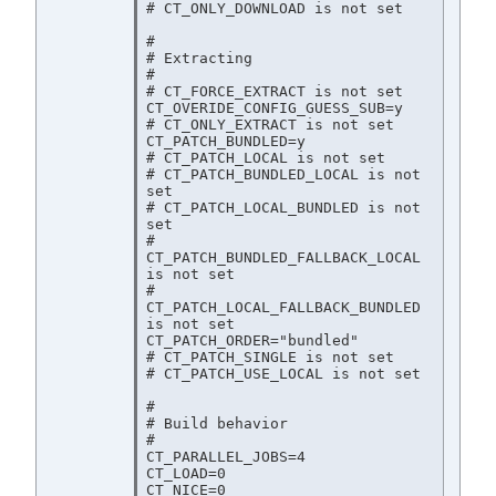
# CT_ONLY_DOWNLOAD is not set

#

# Extracting

#

# CT_FORCE_EXTRACT is not set

CT_OVERIDE_CONFIG_GUESS_SUB=y

# CT_ONLY_EXTRACT is not set

CT_PATCH_BUNDLED=y

# CT_PATCH_LOCAL is not set

# CT_PATCH_BUNDLED_LOCAL is not 
set

# CT_PATCH_LOCAL_BUNDLED is not 
set

# 
CT_PATCH_BUNDLED_FALLBACK_LOCAL 
is not set

# 
CT_PATCH_LOCAL_FALLBACK_BUNDLED 
is not set

CT_PATCH_ORDER="bundled"

# CT_PATCH_SINGLE is not set

# CT_PATCH_USE_LOCAL is not set

#

# Build behavior

#

CT_PARALLEL_JOBS=4

CT_LOAD=0

CT_NICE=0
