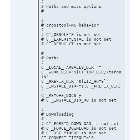
#

# Paths and misc options

#

#

# crosstool-NG behavior

#

# CT_OBSOLETE is not set

# CT_EXPERIMENTAL is not set

# CT_DEBUG_CT is not set

#

# Paths

#

CT_LOCAL_TARBALLS_DIR=""

CT_WORK_DIR="${CT_TOP_DIR}/targe
ts"

CT_PREFIX_DIR="${WIZ_HOME}"

CT_INSTALL_DIR="${CT_PREFIX_DIR}
"

CT_REMOVE_DOCS=y

# CT_INSTALL_DIR_RO is not set

#

# Downloading

#

# CT_FORBID_DOWNLOAD is not set

# CT_FORCE_DOWNLOAD is not set

# CT_USE_MIRROR is not set

CT_CONNECT_TIMEOUT=10
