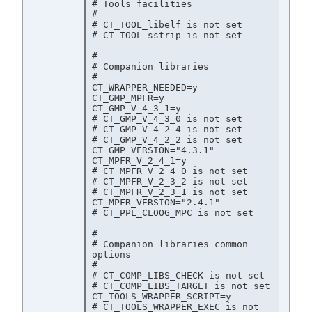
# Tools facilities

#

# CT_TOOL_libelf is not set

# CT_TOOL_sstrip is not set

#

# Companion libraries

#

CT_WRAPPER_NEEDED=y

CT_GMP_MPFR=y

CT_GMP_V_4_3_1=y

# CT_GMP_V_4_3_0 is not set

# CT_GMP_V_4_2_4 is not set

# CT_GMP_V_4_2_2 is not set

CT_GMP_VERSION="4.3.1"

CT_MPFR_V_2_4_1=y

# CT_MPFR_V_2_4_0 is not set

# CT_MPFR_V_2_3_2 is not set

# CT_MPFR_V_2_3_1 is not set

CT_MPFR_VERSION="2.4.1"

# CT_PPL_CLOOG_MPC is not set

#

# Companion libraries common 
options

#

# CT_COMP_LIBS_CHECK is not set

# CT_COMP_LIBS_TARGET is not set

CT_TOOLS_WRAPPER_SCRIPT=y

# CT_TOOLS_WRAPPER_EXEC is not 