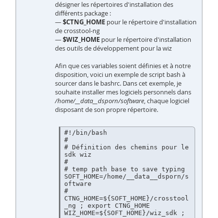
désigner les répertoires d'installation des
différents package :
—
$CTNG_HOME
pour le répertoire d'installation
de crosstool-ng
—
$WIZ_HOME
pour le répertoire d'installation
des outils de développement pour la wiz
Afin que ces variables soient définies et à notre
disposition, voici un exemple de script bash à
sourcer dans le bashrc. Dans cet exemple, je
souhaite installer mes logiciels personnels dans
/home/__data__dsporn/software
, chaque logiciel
disposant de son propre répertoire.
#!/bin/bash

#

# Définition des chemins pour le 
sdk wiz

#

# temp path base to save typing

SOFT_HOME=/home/__data__dsporn/s
oftware

#

CTNG_HOME=${SOFT_HOME}/crosstool
_ng ; export CTNG_HOME

WIZ_HOME=${SOFT_HOME}/wiz_sdk ; 