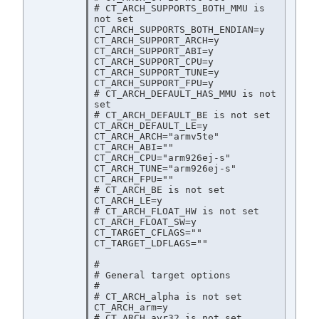
# CT_ARCH_SUPPORTS_BOTH_MMU is 
not set

CT_ARCH_SUPPORTS_BOTH_ENDIAN=y

CT_ARCH_SUPPORT_ARCH=y

CT_ARCH_SUPPORT_ABI=y

CT_ARCH_SUPPORT_CPU=y

CT_ARCH_SUPPORT_TUNE=y

CT_ARCH_SUPPORT_FPU=y

# CT_ARCH_DEFAULT_HAS_MMU is not 
set

# CT_ARCH_DEFAULT_BE is not set

CT_ARCH_DEFAULT_LE=y

CT_ARCH_ARCH="armv5te"

CT_ARCH_ABI=""

CT_ARCH_CPU="arm926ej-s"

CT_ARCH_TUNE="arm926ej-s"

CT_ARCH_FPU=""

# CT_ARCH_BE is not set

CT_ARCH_LE=y

# CT_ARCH_FLOAT_HW is not set

CT_ARCH_FLOAT_SW=y

CT_TARGET_CFLAGS=""

CT_TARGET_LDFLAGS=""

#

# General target options

#

# CT_ARCH_alpha is not set

CT_ARCH_arm=y

# CT_ARCH_avr32 is not set
