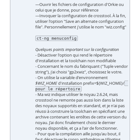
—Ouvrir les fichiers de configuration d'Orkie ou
celui que je donne, pour référence
—Invoquer la configuration de crosstool. À la fin,
utiliser l'option "Save an alternate configuration
file". Personnellement j'utilise le nom "wiz.config"
ct-ng menuconfig
Quelques points important sur la configuration
- Désactiver l'option qui rend le répertoire
d'installation et la toolchain non modifiable
- Concernant le nom du fabriquant ("Tuple vendor
string"), j'ai choisi "gp2xwiz", choisissez le votre.
- On utilise la variable d'environnement
$WIZ_HOME
d'installation prefix=${WIZ_HOME}/
pour le répertoire
- Ma wiz indique utiliser le noyau 2.6.24, mais
crosstool ne remonte pas aussi loin dans la liste
des noyaux supportés en standard, et je n'ai pas
réussi à construire la toolchain en spécifiant une
archive contenant les entêtes de cette version du
noyau. J'ai donc finalement choisi le dernier
noyau disponible, et ça a l'air de fonctionner.
- Pour que la compilation aille jusqu'au bout, il
faut désactiver le copro arithmétique (
Floating