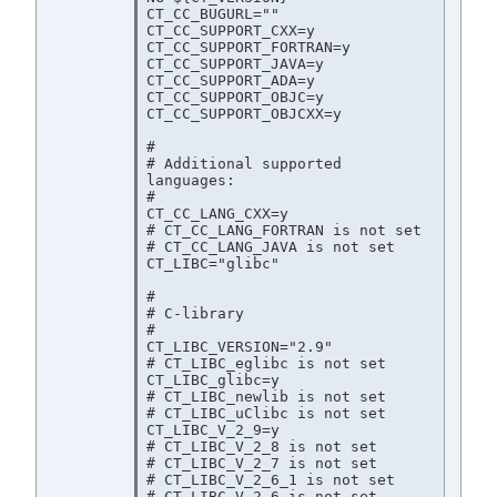
CT_CC_BUGURL=""

CT_CC_SUPPORT_CXX=y

CT_CC_SUPPORT_FORTRAN=y

CT_CC_SUPPORT_JAVA=y

CT_CC_SUPPORT_ADA=y

CT_CC_SUPPORT_OBJC=y

CT_CC_SUPPORT_OBJCXX=y

#

# Additional supported 
languages:

#

CT_CC_LANG_CXX=y

# CT_CC_LANG_FORTRAN is not set

# CT_CC_LANG_JAVA is not set

CT_LIBC="glibc"

#

# C-library

#

CT_LIBC_VERSION="2.9"

# CT_LIBC_eglibc is not set

CT_LIBC_glibc=y

# CT_LIBC_newlib is not set

# CT_LIBC_uClibc is not set

CT_LIBC_V_2_9=y

# CT_LIBC_V_2_8 is not set

# CT_LIBC_V_2_7 is not set

# CT_LIBC_V_2_6_1 is not set

# CT_LIBC_V_2_6 is not set
