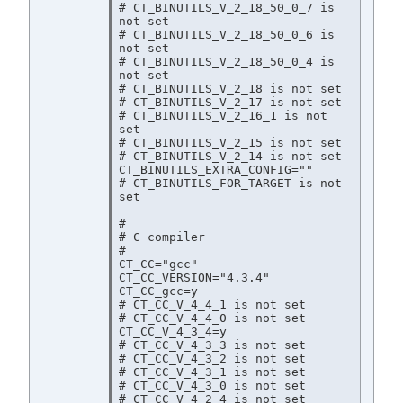
# CT_BINUTILS_V_2_18_50_0_7 is 
not set

# CT_BINUTILS_V_2_18_50_0_6 is 
not set

# CT_BINUTILS_V_2_18_50_0_4 is 
not set

# CT_BINUTILS_V_2_18 is not set

# CT_BINUTILS_V_2_17 is not set

# CT_BINUTILS_V_2_16_1 is not 
set

# CT_BINUTILS_V_2_15 is not set

# CT_BINUTILS_V_2_14 is not set

CT_BINUTILS_EXTRA_CONFIG=""

# CT_BINUTILS_FOR_TARGET is not 
set

#

# C compiler

#

CT_CC="gcc"

CT_CC_VERSION="4.3.4"

CT_CC_gcc=y

# CT_CC_V_4_4_1 is not set

# CT_CC_V_4_4_0 is not set

CT_CC_V_4_3_4=y

# CT_CC_V_4_3_3 is not set

# CT_CC_V_4_3_2 is not set

# CT_CC_V_4_3_1 is not set

# CT_CC_V_4_3_0 is not set

# CT_CC_V_4_2_4 is not set
