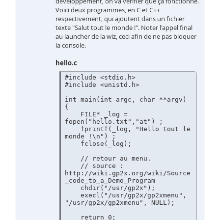
développement, on va vérifier que ça fonctionne.
Voici deux programmes, en C et C++
respectivement, qui ajoutent dans un fichier
texte "Salut tout le monde !". Noter l'appel final
au launcher de la wiz, ceci afin de ne pas bloquer
la console.
hello.c
#include <stdio.h>

#include <unistd.h>

int main(int argc, char **argv)

{

    FILE* _log = 
fopen("hello.txt","at") ;

    fprintf(_log, "Hello tout le 
monde !\n") ;

    fclose(_log);

    // retour au menu.

    // source : 
http://wiki.gp2x.org/wiki/Source
_code_to_a_Demo_Program

    chdir("/usr/gp2x");

    execl("/usr/gp2x/gp2xmenu", 
"/usr/gp2x/gp2xmenu", NULL);

    return 0;
