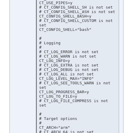
CT_USE_PIPES=y

# CT_CONFIG_SHELL_SH is not set

# CT_CONFIG_SHELL_ASH is not set

CT_CONFIG_SHELL_BASH=y

# CT_CONFIG_SHELL_CUSTOM is not 
set

CT_CONFIG_SHELL="bash"

#

# Logging

#

# CT_LOG_ERROR is not set

# CT_LOG_WARN is not set

CT_LOG_INFO=y

# CT_LOG_EXTRA is not set

# CT_LOG_DEBUG is not set

# CT_LOG_ALL is not set

CT_LOG_LEVEL_MAX="INFO"

# CT_LOG_SEE_TOOLS_WARN is not 
set

CT_LOG_PROGRESS_BAR=y

CT_LOG_TO_FILE=y

# CT_LOG_FILE_COMPRESS is not 
set

#

# Target options

#

CT_ARCH="arm"

# CT_ARCH_64 is not set
