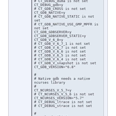
# CT_DEBUG_duma is not set

CT_DEBUG_gdb=y

# CT_GDB_CROSS is not set

CT_GDB_NATIVE=y

# CT_GDB_NATIVE_STATIC is not 
set

# CT_GDB_NATIVE_USE_GMP_MPFR is 
not set

CT_GDB_GDBSERVER=y

CT_GDB_GDBSERVER_STATIC=y

CT_GDB_V_6_8=y

# CT_GDB_V_6_7_1 is not set

# CT_GDB_V_6_7 is not set

# CT_GDB_V_6_6 is not set

# CT_GDB_V_6_5 is not set

# CT_GDB_V_6_4 is not set

# CT_GDB_V_snapshot is not set

CT_GDB_VERSION="6.8"

#

# Native gdb needs a native 
ncurses library

#

CT_NCURSES_V_5_7=y

# CT_NCURSES_V_5_6 is not set

CT_NCURSES_VERSION="5.7"

# CT_DEBUG_ltrace is not set

# CT_DEBUG_strace is not set

#
