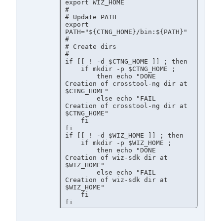
export WIZ_HOME

#

# Update PATH

export 
PATH="${CTNG_HOME}/bin:${PATH}"

#

# Create dirs

#

if [[ ! -d $CTNG_HOME ]] ; then

    if mkdir -p $CTNG_HOME ;

        then echo "DONE    
Creation of crosstool-ng dir at 
$CTNG_HOME"

        else echo "FAIL    
Creation of crosstool-ng dir at 
$CTNG_HOME"

    fi

fi

if [[ ! -d $WIZ_HOME ]] ; then

    if mkdir -p $WIZ_HOME ;

        then echo "DONE    
Creation of wiz-sdk dir at 
$WIZ_HOME"

        else echo "FAIL    
Creation of wiz-sdk dir at 
$WIZ_HOME"

    fi
