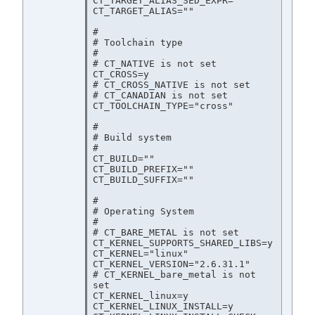
CT_TARGET_ALIAS_SED_EXPR=""

CT_TARGET_ALIAS=""

#

# Toolchain type

#

# CT_NATIVE is not set

CT_CROSS=y

# CT_CROSS_NATIVE is not set

# CT_CANADIAN is not set

CT_TOOLCHAIN_TYPE="cross"

#

# Build system

#

CT_BUILD=""

CT_BUILD_PREFIX=""

CT_BUILD_SUFFIX=""

#

# Operating System

#

# CT_BARE_METAL is not set

CT_KERNEL_SUPPORTS_SHARED_LIBS=y

CT_KERNEL="linux"

CT_KERNEL_VERSION="2.6.31.1"

# CT_KERNEL_bare_metal is not 
set

CT_KERNEL_linux=y

CT_KERNEL_LINUX_INSTALL=y
