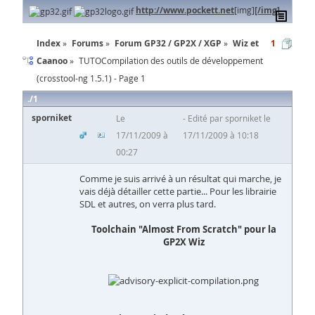
http://www.pockett.net
[img]
[/img]
Index
Forums
Forum GP32 / GP2X / XGP
Wiz et
1
Caanoo
TUTOCompilation des outils de développement
(crosstool-ng 1.5.1) - Page 1
1
sporniket
Le
Edité par sporniket le
17/11/2009 à
17/11/2009 à 10:18
00:27
Comme je suis arrivé à un résultat qui marche, je
vais déjà détailler cette partie... Pour les librairie
SDL et autres, on verra plus tard.
Toolchain "Almost From Scratch" pour la
GP2X Wiz