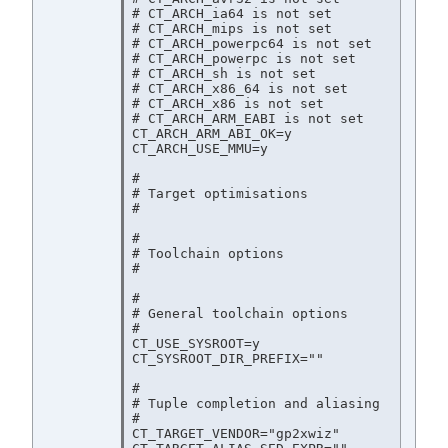
# CT_ARCH_ia64 is not set

# CT_ARCH_mips is not set

# CT_ARCH_powerpc64 is not set

# CT_ARCH_powerpc is not set

# CT_ARCH_sh is not set

# CT_ARCH_x86_64 is not set

# CT_ARCH_x86 is not set

# CT_ARCH_ARM_EABI is not set

CT_ARCH_ARM_ABI_OK=y

CT_ARCH_USE_MMU=y

#

# Target optimisations

#

#

# Toolchain options

#

#

# General toolchain options

#

CT_USE_SYSROOT=y

CT_SYSROOT_DIR_PREFIX=""

#

# Tuple completion and aliasing

#

CT_TARGET_VENDOR="gp2xwiz"
