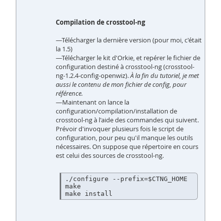
Compilation de crosstool-ng
—Télécharger la dernière version (pour moi, c'était
la 1.5)
—Télécharger le kit d'Orkie, et repérer le fichier de
configuration destiné à crosstool-ng (crosstool-
ng-1.2.4-config-openwiz).
À la fin du tutoriel, je met
aussi le contenu de mon fichier de config, pour
référence.
—Maintenant on lance la
configuration/compilation/installation de
crosstool-ng à l'aide des commandes qui suivent.
Prévoir d'invoquer plusieurs fois le script de
configuration, pour peu qu'il manque les outils
nécessaires. On suppose que répertoire en cours
est celui des sources de crosstool-ng.
./configure --prefix=$CTNG_HOME

make
