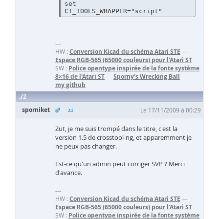
set

---
HW :
Conversion Kicad du schéma Atari STE
—
Espace RGB-565 (65000 couleurs) pour l'Atari ST
SW :
Police opentype inspirée de la fonte système
8×16 de l'Atari ST
—
Sporny's Wrecking Ball
my github
2
sporniket
Le 17/11/2009 à 00:29
Zut, je me suis trompé dans le titre, c'est la
version 1.5 de crosstool-ng, et apparemment je
ne peux pas changer.
Est-ce qu'un admin peut corriger SVP ? Merci
d'avance.
---
HW :
Conversion Kicad du schéma Atari STE
—
Espace RGB-565 (65000 couleurs) pour l'Atari ST
SW :
Police opentype inspirée de la fonte système