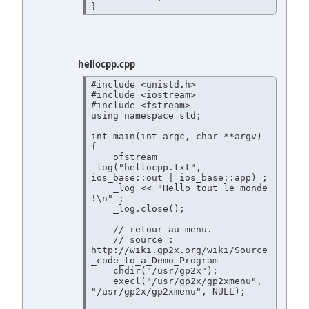
hellocpp.cpp
#include <unistd.h>

#include <iostream>

#include <fstream>

using namespace std;

int main(int argc, char **argv)

{

    ofstream 
_log("hellocpp.txt", 
ios_base::out | ios_base::app) ;

    _log << "Hello tout le monde 
!\n" ;

    _log.close();

    // retour au menu.

    // source : 
http://wiki.gp2x.org/wiki/Source
_code_to_a_Demo_Program

    chdir("/usr/gp2x");

    execl("/usr/gp2x/gp2xmenu", 
"/usr/gp2x/gp2xmenu", NULL);
