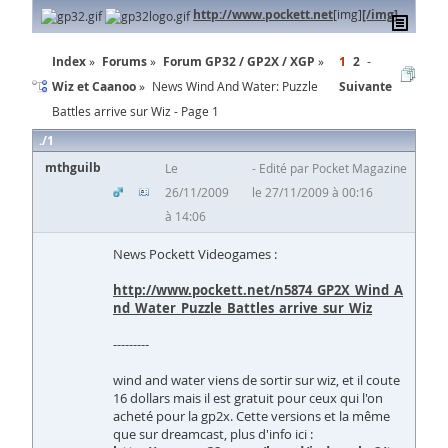
http://www.pockett.net
[img]
[/img]
Index
Forums
Forum GP32 / GP2X / XGP
1
2
Wiz et Caanoo
News Wind And Water: Puzzle
Suivante
Battles arrive sur Wiz - Page 1
1
mthguilb
Le
Edité par Pocket Magazine
26/11/2009
le 27/11/2009 à 00:16
à 14:06
News Pockett Videogames :
http://www.pockett.net/n5874_GP2X_Wind_A
nd_Water_Puzzle_Battles_arrive_sur_Wiz
---------
wind and water viens de sortir sur wiz, et il coute
16 dollars mais il est gratuit pour ceux qui l'on
acheté pour la gp2x. Cette versions et la même
que sur dreamcast, plus d'info ici :