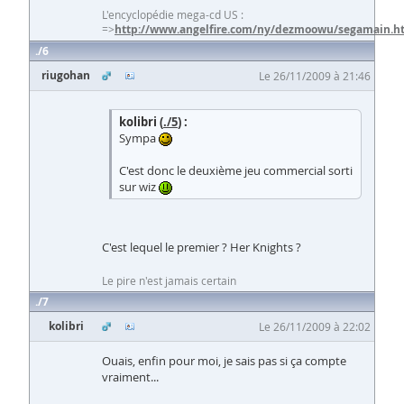
L'encyclopédie mega-cd US :
=>
http://www.angelfire.com/ny/dezmoowu/segamain.h
6
riugohan
Le 26/11/2009 à 21:46
kolibri (
./5
) :
Sympa
C'est donc le deuxième jeu commercial sorti
sur wiz
C'est lequel le premier ? Her Knights ?
Le pire n'est jamais certain
7
kolibri
Le 26/11/2009 à 22:02
Ouais, enfin pour moi, je sais pas si ça compte
vraiment...