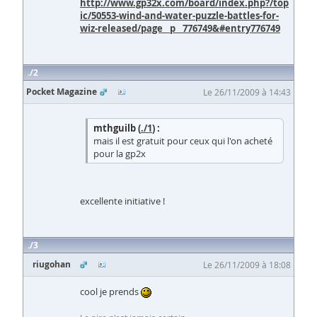
http://www.gp32x.com/board/index.php?/top
ic/50553-wind-and-water-puzzle-battles-for-
wiz-released/page__p__776749&#entry776749
2
Pocket Magazine
Le 26/11/2009 à 14:43
mthguilb (
./1
) :
mais il est gratuit pour ceux qui l'on acheté
pour la gp2x
excellente initiative !
3
riugohan
Le 26/11/2009 à 18:08
cool je prends