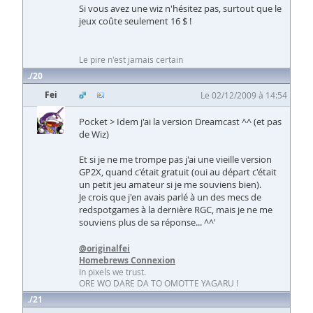
Si vous avez une wiz n'hésitez pas, surtout que le
jeux coûte seulement 16 $ !
Le pire n'est jamais certain
20
Fei
Le 02/12/2009 à 14:54
Pocket > Idem j'ai la version Dreamcast ^^ (et pas
de Wiz)
Et si je ne me trompe pas j'ai une vieille version
GP2X, quand c'était gratuit (oui au départ c'était
un petit jeu amateur si je me souviens bien).
Je crois que j'en avais parlé à un des mecs de
redspotgames à la dernière RGC, mais je ne me
souviens plus de sa réponse... ^^'
@originalfei
Homebrews Connexion
In pixels we trust.
ORE WO DARE DA TO OMOTTE YAGARU !
21