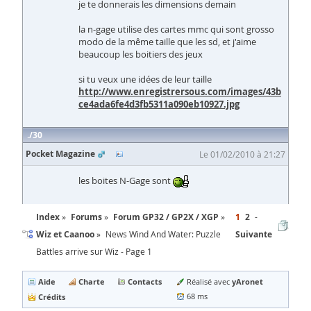
je te donnerais les dimensions demain
la n-gage utilise des cartes mmc qui sont grosso
modo de la même taille que les sd, et j'aime
beaucoup les boitiers des jeux
si tu veux une idées de leur taille
http://www.enregistrersous.com/images/43b
ce4ada6fe4d3fb5311a090eb10927.jpg
30
Pocket Magazine
Le 01/02/2010 à 21:27
les boites N-Gage sont
Index
Forums
Forum GP32 / GP2X / XGP
1
2
Wiz et Caanoo
News Wind And Water: Puzzle
Suivante
Battles arrive sur Wiz - Page 1
Aide
Charte
Contacts
yAronet
Réalisé avec
Crédits
68 ms