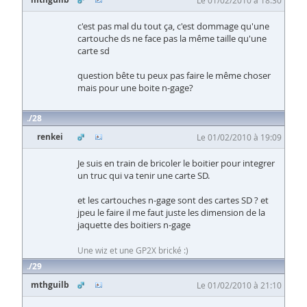
Le 01/02/2010 à 18:30
c'est pas mal du tout ça, c'est dommage qu'une
cartouche ds ne face pas la même taille qu'une
carte sd
question bête tu peux pas faire le même choser
mais pour une boite n-gage?
28
renkei
Le 01/02/2010 à 19:09
Je suis en train de bricoler le boitier pour integrer
un truc qui va tenir une carte SD.
et les cartouches n-gage sont des cartes SD ? et
jpeu le faire il me faut juste les dimension de la
jaquette des boitiers n-gage
Une wiz et une GP2X brické :)
29
mthguilb
Le 01/02/2010 à 21:10