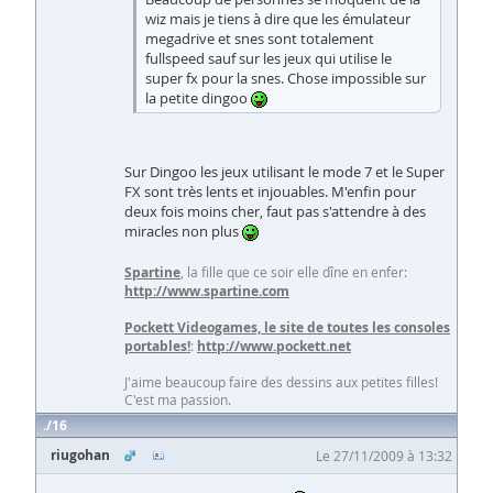
wiz mais je tiens à dire que les émulateur
megadrive et snes sont totalement
fullspeed sauf sur les jeux qui utilise le
super fx pour la snes. Chose impossible sur
la petite dingoo
Sur Dingoo les jeux utilisant le mode 7 et le Super
FX sont très lents et injouables. M'enfin pour
deux fois moins cher, faut pas s'attendre à des
miracles non plus
Spartine
, la fille que ce soir elle dîne en enfer:
http://www.spartine.com
Pockett Videogames, le site de toutes les consoles
portables!
:
http://www.pockett.net
J'aime beaucoup faire des dessins aux petites filles!
C'est ma passion.
16
riugohan
Le 27/11/2009 à 13:32