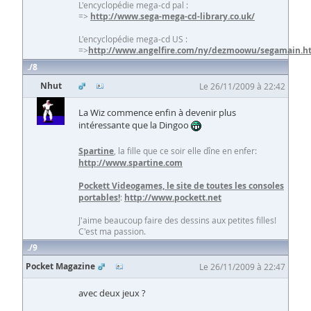
L'encyclopédie mega-cd pal :
=>
http://www.sega-mega-cd-library.co.uk/
L'encyclopédie mega-cd US :
=>
http://www.angelfire.com/ny/dezmoowu/segamain.h
8
Nhut
Le 26/11/2009 à 22:42
La Wiz commence enfin à devenir plus
intéressante que la Dingoo
Spartine
, la fille que ce soir elle dîne en enfer:
http://www.spartine.com
Pockett Videogames, le site de toutes les consoles
portables!
:
http://www.pockett.net
J'aime beaucoup faire des dessins aux petites filles!
C'est ma passion.
9
Pocket Magazine
Le 26/11/2009 à 22:47
avec deux jeux ?