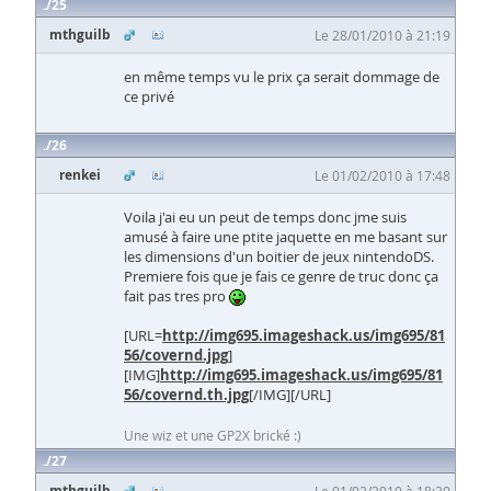
25
mthguilb
Le 28/01/2010 à 21:19
en même temps vu le prix ça serait dommage de
ce privé
26
renkei
Le 01/02/2010 à 17:48
Voila j'ai eu un peut de temps donc jme suis
amusé à faire une ptite jaquette en me basant sur
les dimensions d'un boitier de jeux nintendoDS.
Premiere fois que je fais ce genre de truc donc ça
fait pas tres pro
[URL=
http://img695.imageshack.us/img695/81
56/covernd.jpg
]
[IMG]
http://img695.imageshack.us/img695/81
56/covernd.th.jpg
[/IMG][/URL]
Une wiz et une GP2X brické :)
27
mthguilb