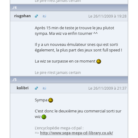
Le pire n'est jamais certain
4
riugohan
Le 26/11/2009 à 19:28
Après 15 min de teste je trouve le jeu plutot
sympa. Ma wiz va enfin tourner ^^
Il y a un nouveau émulateur snes qui est sorti
également, la plus part des jeux sont full speed !
La wiz se surpasse en ce moment
Le pire n'est jamais certain
5
kolibri
Le 26/11/2009 à 21:37
Sympa
C'est donc le deuxième jeu commercial sorti sur
wiz
L'encyclopédie mega-cd pal :
=>
http://www.sega-mega-cd-library.co.uk/