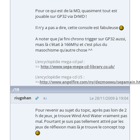
Pour ce qui est de la MD, quasiment tout est
jouable sur GP32 via DrMD !
Il n'y a pas a dire, cette console est fabuleuse
A noter que j'ai fini chrono trigger sur GP32 aussi,
mais là c'était à 166Mhz et c'est plus du
masochisme qu'autre chose ^^
L'encyclopédie mega-cd pal :
=>
http://www.sega-mega-cd-library.co.uk/
L'encyclopédie mega-cd US :
=>
http://www.angelfire.com/ny/dezmoowu/segamain.h
19
riugohan
Le 28/11/2009 à 19:04
Pour revenir au sujet du topic, après pas loin de 2
h de jeux, je trouve Wind And Water vraiment pas
mal. Pourtant je suis pas tellement attiré par les
jeux de réflexion mais là je trouve le concept top