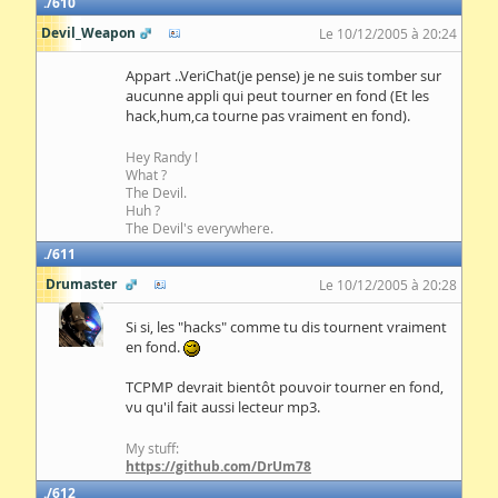
610
Devil_Weapon
Le 10/12/2005 à 20:24
Appart ..VeriChat(je pense) je ne suis tomber sur
aucunne appli qui peut tourner en fond (Et les
hack,hum,ca tourne pas vraiment en fond).
Hey Randy !
What ?
The Devil.
Huh ?
The Devil's everywhere.
611
Drumaster
Le 10/12/2005 à 20:28
Si si, les "hacks" comme tu dis tournent vraiment
en fond.
TCPMP devrait bientôt pouvoir tourner en fond,
vu qu'il fait aussi lecteur mp3.
My stuff:
https://github.com/DrUm78
612