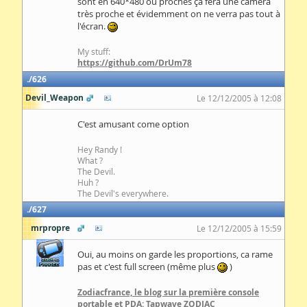
sont en 640*480 ou proches ça fera une camera
très proche et évidemment on ne verra pas tout à
l'écran.
My stuff:
https://github.com/DrUm78
626
Devil_Weapon
Le 12/12/2005 à 12:08
C'est amusant come option
Hey Randy !
What ?
The Devil.
Huh ?
The Devil's everywhere.
627
mrpropre
Le 12/12/2005 à 15:59
Oui, au moins on garde les proportions, ca rame
pas et c'est full screen (même plus
)
Zodiacfrance, le blog sur la première console
portable et PDA: Tapwave ZODIAC