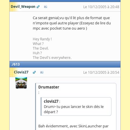
Devil_Weapon
Le 10/12/2005 à 20:48
Ca serait genial,vu qu'il lit plus de format que
n'impote quel autre player (Esseyez de lire du
mpc avec pocket tune ou aero )
Hey Randy !
What ?
The Devil.
Huh ?
The Devil's everywhere.
613
Clovis27
Le 10/12/2005 à 20:54
Drumaster
:
clovis27
:
Drum> tu peux lancer le skin dés le
départ ?
Bah évidemment, avec SkinLauncher par