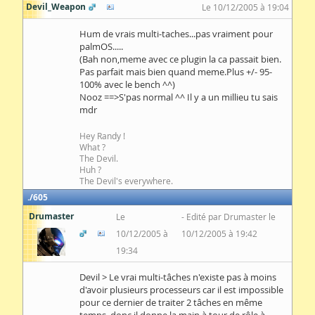
Devil_Weapon
Le 10/12/2005 à 19:04
Hum de vrais multi-taches...pas vraiment pour
palmOS.....
(Bah non,meme avec ce plugin la ca passait bien.
Pas parfait mais bien quand meme.Plus +/- 95-
100% avec le bench ^^)
Nooz ==>S'pas normal ^^ Il y a un millieu tu sais
mdr
Hey Randy !
What ?
The Devil.
Huh ?
The Devil's everywhere.
605
Drumaster
Le
Edité par Drumaster le
10/12/2005 à
10/12/2005 à 19:42
19:34
Devil > Le vrai multi-tâches n'existe pas à moins
d'avoir plusieurs processeurs car il est impossible
pour ce dernier de traiter 2 tâches en même