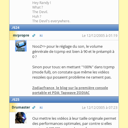
Hey Randy !
What ?
The Devil.
Huh ?
The Devil's everywhere.
624
mrpropre
Le 12/12/2005 à 01:19
NooZ=> pour le réglage du son, le volume
génrérale de tcpmp est bien à 90 et le préampli à
0 ?
Sinon pour tous: en mettant "100%" dans tcpmp
(mode full), on constate que même les vidéos
resizées qui posaient problème ne rament pas.
Zodiacfrance, le blog sur la première console
portable et PDA: Tapwave ZODIAC
625
Drumaster
Le 12/12/2005 à 07:23
Oui mettre les vidéos à leur taille originale permet
des performances optimales, par contre si elles