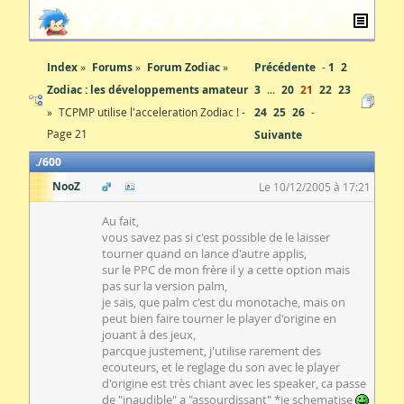
Index
Forums
Forum Zodiac
Précédente
1
2
Zodiac : les développements amateur
3
...
20
21
22
23
TCPMP utilise l'acceleration Zodiac ! -
24
25
26
Page 21
Suivante
600
NooZ
Le 10/12/2005 à 17:21
Au fait,
vous savez pas si c'est possible de le laisser
tourner quand on lance d'autre applis,
sur le PPC de mon frère il y a cette option mais
pas sur la version palm,
je sais, que palm c'est du monotache, mais on
peut bien faire tourner le player d'origine en
jouant à des jeux,
parcque justement, j'utilise rarement des
ecouteurs, et le reglage du son avec le player
d'origine est très chiant avec les speaker, ca passe
de "inaudible" a "assourdissant" *je schematise