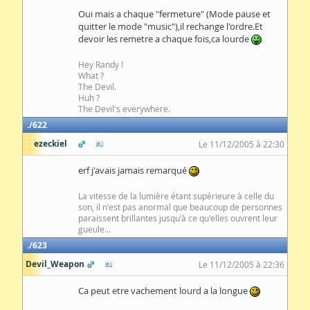
Oui mais a chaque "fermeture" (Mode pause et
quitter le mode "music"),il rechange l'ordre.Et
devoir les remetre a chaque fois,ca lourde
Hey Randy !
What ?
The Devil.
Huh ?
The Devil's everywhere.
622
ezeckiel
Le 11/12/2005 à 22:30
erf j'avais jamais remarqué
La vitesse de la lumière étant supérieure à celle du
son, il n'est pas anormal que beaucoup de personnes
paraissent brillantes jusqu'à ce qu'elles ouvrent leur
gueule...
623
Devil_Weapon
Le 11/12/2005 à 22:36
Ca peut etre vachement lourd a la longue