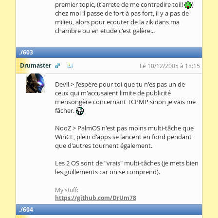
premier topic, (t'arrete de me contredire toi!!
)
chez moi il passe de fort à pas fort, il y a pas de
milieu, alors pour ecouter de la zik dans ma
chambre ou en etude c'est galère...
603
Drumaster
Le 10/12/2005 à 18:15
Devil > J'espère pour toi que tu n'es pas un de
ceux qui m'accusaient limite de publicité
mensongère concernant TCPMP sinon je vais me
fâcher.
NooZ > PalmOS n'est pas moins multi-tâche que
WinCE, plein d'apps se lancent en fond pendant
que d'autres tournent également.
Les 2 OS sont de "vrais" multi-tâches (je mets bien
les guillements car on se comprend).
My stuff:
https://github.com/DrUm78
604