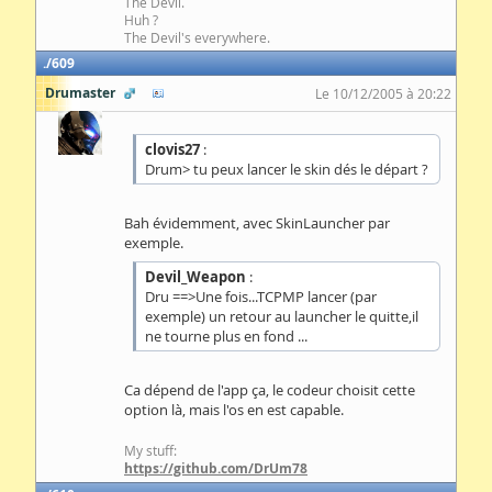
The Devil.
Huh ?
The Devil's everywhere.
609
Drumaster
Le 10/12/2005 à 20:22
clovis27
:
Drum> tu peux lancer le skin dés le départ ?
Bah évidemment, avec SkinLauncher par
exemple.
Devil_Weapon
:
Dru ==>Une fois...TCPMP lancer (par
exemple) un retour au launcher le quitte,il
ne tourne plus en fond ...
Ca dépend de l'app ça, le codeur choisit cette
option là, mais l'os en est capable.
My stuff:
https://github.com/DrUm78