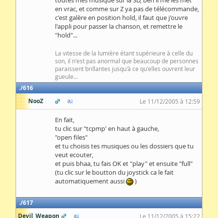
toutes mes musique sur la SD, ben il me les met
en vrac, et comme sur Z ya pas de télécommande,
c'est galère en position hold, il faut que j'ouvre
l'appli pour passer la chanson, et remettre le
"hold"...
La vitesse de la lumière étant supérieure à celle du
son, il n'est pas anormal que beaucoup de personnes
paraissent brillantes jusqu'à ce qu'elles ouvrent leur
gueule...
616
NooZ
Le 11/12/2005 à 12:59
En fait,
tu clic sur "tcpmp' en haut à gauche,
"open files"
et tu choisis tes musiques ou les dossiers que tu
veut ecouter,
et puis bhaa, tu fais OK et "play" et ensuite "full"
(tu clic sur le boutton du joystick ca le fait
automatiquement aussi
)
617
Devil_Weapon
Le 11/12/2005 à 15:22