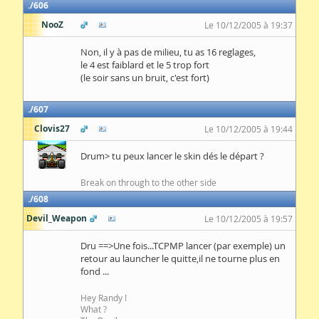
606
NooZ
Le 10/12/2005 à 19:37
Non, il y à pas de milieu, tu as 16 reglages,
le 4 est faiblard et le 5 trop fort
(le soir sans un bruit, c'est fort)
607
Clovis27
Le 10/12/2005 à 19:44
Drum> tu peux lancer le skin dés le départ ?
Break on through to the other side
608
Devil_Weapon
Le 10/12/2005 à 19:57
Dru ==>Une fois...TCPMP lancer (par exemple) un
retour au launcher le quitte,il ne tourne plus en
fond ...
Hey Randy !
What ?