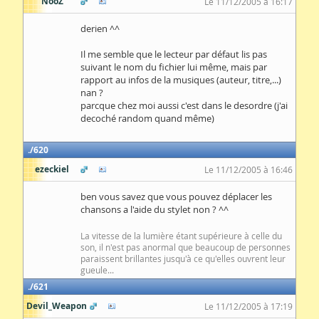
NooZ
Le 11/12/2005 à 16:17
derien ^^
Il me semble que le lecteur par défaut lis pas
suivant le nom du fichier lui même, mais par
rapport au infos de la musiques (auteur, titre,...)
nan ?
parcque chez moi aussi c'est dans le desordre (j'ai
decoché random quand même)
620
ezeckiel
Le 11/12/2005 à 16:46
ben vous savez que vous pouvez déplacer les
chansons a l'aide du stylet non ? ^^
La vitesse de la lumière étant supérieure à celle du
son, il n'est pas anormal que beaucoup de personnes
paraissent brillantes jusqu'à ce qu'elles ouvrent leur
gueule...
621
Devil_Weapon
Le 11/12/2005 à 17:19