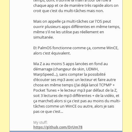
temps, donc il donne la main à tour de rôle à
chaque app et ce de manière très rapide alors on
croit que c'est du multi-tâches mais non.
Mais on appelle ça multi-tâches car l'OS peut
ouvrir plusieurs apps différentes en même temps,
même s'il ne les utilise pas réellement en
simultanée.
Et PalmOS fonctionne comme ça, comme WinCE,
alors c'est équivalent.
Ma Z a au moins 5 apps lancées en fond au
démarrage (changeur de skin, UDMH,
WarpSpeed...), sans compter la possibilité
d'écouter ses mp3 avec un lecteur et faire autre
chose en même temps (J'ai déjà lancé TCPMP +
Pocket Tunes + le lecteur mp3 par défaut de la Z,
soit 3 lectures de mp3 différentes + de la vidéo, et
ça marche!) alors si ça c'est pas au moins du multi-
tâches comme un WinCE ou autre, alors je sais
pas ce que c'est...
My stuff:
https://github.com/DrUm78