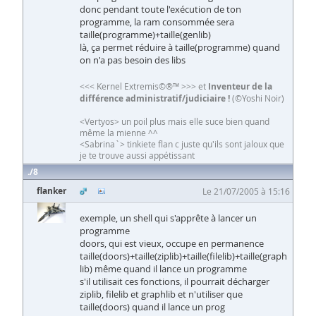
donc pendant toute l'exécution de ton
programme, la ram consommée sera
taille(programme)+taille(genlib)
là, ça permet réduire à taille(programme) quand
on n'a pas besoin des libs
<<< Kernel Extremis©®™ >>> et
Inventeur de la
différence administratif/judiciaire !
(©Yoshi Noir)
<Vertyos> un poil plus mais elle suce bien quand
même la mienne ^^
<Sabrina`> tinkiete flan c juste qu'ils sont jaloux que
je te trouve aussi appétissant
8
flanker
Le 21/07/2005 à 15:16
exemple, un shell qui s'apprête à lancer un
programme
doors, qui est vieux, occupe en permanence
taille(doors)+taille(ziplib)+taille(filelib)+taille(graph
lib) même quand il lance un programme
s'il utilisait ces fonctions, il pourrait décharger
ziplib, filelib et graphlib et n'utiliser que
taille(doors) quand il lance un prog