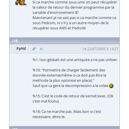
Si ca marche comme sous unix on peut récupérer
la valeur de retour du dernier programme par la
variable d'environement $?
Maintenant je ne sais pas si ca marche comme ca
sous Pedrom, ni s'il y a un autre moyen de le
récupérer sous AMS et PedroM
18
PpHd
Le 22/07/2005 à 14:27
%1: tios::globals est une antiquite a ne pas utiliser.
%10: "Permettre de charger facilement des
donnée externe(même si ca doit pas être la
methode la plus optimisé en place) "
Sauf que ca gere la decompression a la volee
%15: C'est le code de retour de kernel::exec. (Ok
c'est mal foutu).
%16: Ca ne marche pas. Mais bon si c'est
necessaire, dites-le.