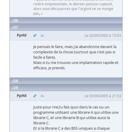
rivière empoisonnée, le dernier poisson capturé,
alors vous découvrirez que l'argent ne se mange
pas
.
»
26
27
PpHd
Le 02/09/2005 à 15:03
Je pensais le faire, mais j'ai abandonne devant la
complexite de la chose (surtout que c'est pas si
facile a faire).
Mais si tu me trouves une implantation rapide et
efficace, je prends.
28
29
PpHd
Le 03/09/2005 à 21:53
Juste pour rire,tu fais quoi dans le cas ou un
programme utilisant une libraire A qui utilise une
librarie C, et une librairie B qui utilise aussi la
librarie C.
Et si la librarie C a des BSS uniques a chaque