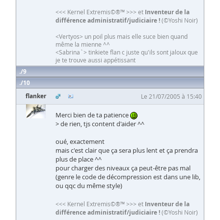
<<< Kernel Extremis©®™ >>> et
Inventeur de la
différence administratif/judiciaire !
(©Yoshi Noir)
<Vertyos> un poil plus mais elle suce bien quand
même la mienne ^^
<Sabrina`> tinkiete flan c juste qu'ils sont jaloux que
je te trouve aussi appétissant
9
10
flanker
Le 21/07/2005 à 15:40
Merci bien de ta patience
> de rien, tjs content d'aider ^^
oué, exactement
mais c'est clair que ça sera plus lent et ça prendra
plus de place ^^
pour charger des niveaux ça peut-être pas mal
(genre le code de décompression est dans une lib,
ou qqc du même style)
<<< Kernel Extremis©®™ >>> et
Inventeur de la
différence administratif/judiciaire !
(©Yoshi Noir)