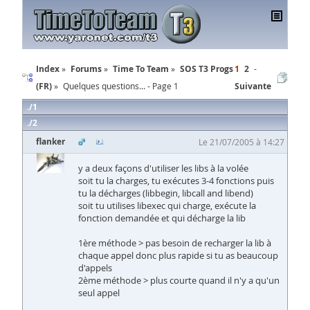
Index
Forums
Time To Team
SOS T3 Progs
1
2
(FR)
Quelques questions... - Page 1
Suivante
1
2
flanker
Le 21/07/2005 à 14:27
y a deux façons d'utiliser les libs à la volée
soit tu la charges, tu exécutes 3-4 fonctions puis
tu la décharges (libbegin, libcall and libend)
soit tu utilises libexec qui charge, exécute la
fonction demandée et qui décharge la lib
1ère méthode > pas besoin de recharger la lib à
chaque appel donc plus rapide si tu as beaucoup
d'appels
2ème méthode > plus courte quand il n'y a qu'un
seul appel