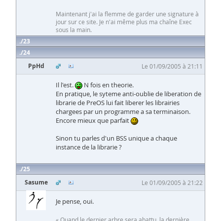
Maintenant j'ai la flemme de garder une signature à
jour sur ce site. Je n'ai même plus ma chaîne Exec
sous la main.
23
24
PpHd
Le 01/09/2005 à 21:11
Il l'est.
N fois en theorie.
En pratique, le syteme anti-oublie de liberation de
librarie de PreOS lui fait liberer les librairies
chargees par un programme a sa terminaison.
Encore mieux que parfait
Sinon tu parles d'un BSS unique a chaque
instance de la librarie ?
25
Sasume
Le 01/09/2005 à 21:22
Je pense, oui.
« Quand le dernier arbre sera abattu, la dernière