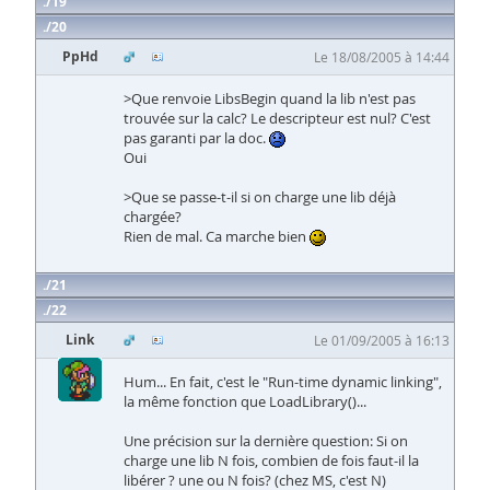
19
20
PpHd
Le 18/08/2005 à 14:44
>Que renvoie LibsBegin quand la lib n'est pas
trouvée sur la calc? Le descripteur est nul? C'est
pas garanti par la doc.
Oui
>Que se passe-t-il si on charge une lib déjà
chargée?
Rien de mal. Ca marche bien
21
22
Link
Le 01/09/2005 à 16:13
Hum... En fait, c'est le "Run-time dynamic linking",
la même fonction que LoadLibrary()...
Une précision sur la dernière question: Si on
charge une lib N fois, combien de fois faut-il la
libérer ? une ou N fois? (chez MS, c'est N)