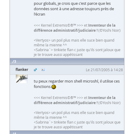
pour globals, je crois que c'est parce que les
données sont à une adresse toujours près de
l'écran
<<< Kernel Extremis©®™ >>> et
Inventeur de la
différence administratif/judiciaire !
(©Yoshi Noir)
<Vertyos> un poil plus mais elle suce bien quand
même la mienne ^^
<Sabrina`> tinkiete flan c juste qu'ils sont jaloux que
je te trouve aussi appétissant
3
flanker
Le 21/07/2005 à 14:28
tu peux regarder mon shell microshl, il utilise ces
fonctions
<<< Kernel Extremis©®™ >>> et
Inventeur de la
différence administratif/judiciaire !
(©Yoshi Noir)
<Vertyos> un poil plus mais elle suce bien quand
même la mienne ^^
<Sabrina`> tinkiete flan c juste qu'ils sont jaloux que
je te trouve aussi appétissant
4