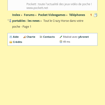
Pockett : toute l'actualité des jeux vidéo de poche !
www.pockett.net
Index
Forums
Pocket Videogames
Téléphones
1
portables : les news
Tout le Crazy Horse dans votre
poche - Page 1
Aide
Charte
Contacts
yAronet
Réalisé avec
Crédits
49 ms