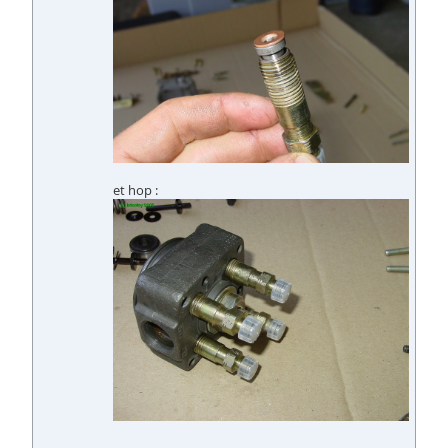
et hop :