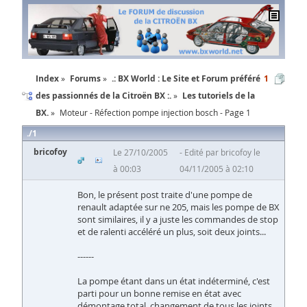
Index
Forums
.: BX World : Le Site et Forum préféré
1
des passionnés de la Citroën BX :.
Les tutoriels de la
BX.
Moteur - Réfection pompe injection bosch - Page 1
1
bricofoy
Le 27/10/2005
Edité par bricofoy le
à 00:03
04/11/2005 à 02:10
Bon, le présent post traite d'une pompe de
renault adaptée sur ne 205, mais les pompe de BX
sont similaires, il y a juste les commandes de stop
et de ralenti accéléré un plus, soit deux joints...
------
La pompe étant dans un état indéterminé, c'est
parti pour un bonne remise en état avec
démontage total, changement de tous les joints