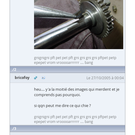
gnignigni pft pet pet pft gni gni gni gni pftpet petp
epepet vrom vrooooarrrrrr .... bang
2
bricofoy
Le 27/10/2005 à 00:04
heu.... y'a la moitié des images qui merdent et je
comprends pas pourquoi.
si qqn peut me dire ce qui chie ?
gnignigni pft pet pet pft gni gni gni gni pftpet petp
epepet vrom vrooooarrrrrr .... bang
3