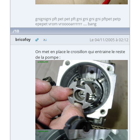
gnignigni pft pet pet pft gni gni gni gni pftpet petp
epepet vrom vrooooarrrrrr .... bang
10
bricofoy
Le 04/11/2005 à 02:12
On met en place le croisillon qui entraine le reste
de la pompe :