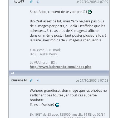
toto77
Le 27/10/2005 à 07:09
Salut Brico, content de te voir par là !
Bin c'est assez ballot, mais Yaro ne gère pas plus
de X images par posts, au delà il n'affiche que les
adresses... Si tu as plus de X images à afficher
dans un même post, il faut poster plusieurs fois à
la suite, avec moins de X images à chaque fois.
XUD c'est BIEN :mad:
B200E aussi :beuh:
Le VRAI forum BX :
http://www.lacitroenbx.com/index.php
4
Ourane td
Le 27/10/2005 à 07:58
Wahouu grandiose , dommage que les photos ne
s'affichent pas toutes , en tout cas superbe
boulot!!!!
Tu es diéseliste?
Bx 19GT de 85 avec 138000 kms ,Bx 14 RE du 02/84