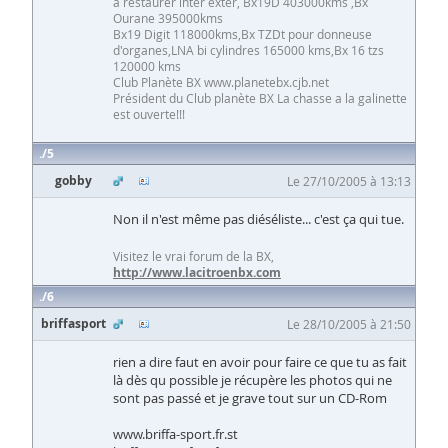
a restaurer inter exter, Bx19D 403000kms ,Bx
Ourane 395000kms
Bx19 Digit 118000kms,Bx TZDt pour donneuse
d'organes,LNA bi cylindres 165000 kms,Bx 16 tzs
120000 kms
Club Planète BX www.planetebx.cjb.net
Président du Club planète BX La chasse a la galinette
est ouverte!!!
5
gobby
Le 27/10/2005 à 13:13
Non il n'est même pas diéséliste... c'est ça qui tue.
Visitez le vrai forum de la BX,
http://www.lacitroenbx.com
6
briffasport
Le 28/10/2005 à 21:50
rien a dire faut en avoir pour faire ce que tu as fait
là dès qu possible je récupère les photos qui ne
sont pas passé et je grave tout sur un CD-Rom
www.briffa-sport.fr.st