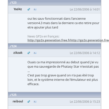
123
Yod4z
Le 22/06/2006 à 14:01
oui les sauv fonctionnait dans l'ancienne
version4.3 mais dans la derniere ca ete retire pour
etre ajouter plus tard
News GP2x en français:
http://gp2x.generation.free.fr
http://gp2x.generation.free
124
zikzak
Le 22/06/2006 à 14:12
Ouais ca ma impressionné au debut quand j'ai vu
que ma sauvegarde de Phatasy Star n'existait pas
...
C'est pas trop grave quand on n'a pas été trop
loin, et le système interne de l'émulateur est plus
efficace.
125
reiboul
Le 22/06/2006 à 15:23