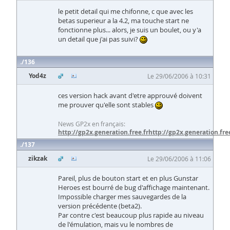
le petit detail qui me chifonne, c que avec les
betas superieur a la 4.2, ma touche start ne
fonctionne plus... alors, je suis un boulet, ou y'a
un detail que j'ai pas suivi?
136
Yod4z
Le 29/06/2006 à 10:31
ces version hack avant d'etre approuvé doivent
me prouver qu'elle sont stables
News GP2x en français:
http://gp2x.generation.free.fr
http://gp2x.generation.free
137
zikzak
Le 29/06/2006 à 11:06
Pareil, plus de bouton start et en plus Gunstar
Heroes est bourré de bug d'affichage maintenant.
Impossible charger mes sauvegardes de la
version précédente (beta2).
Par contre c'est beaucoup plus rapide au niveau
de l'émulation, mais vu le nombres de