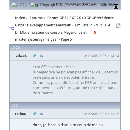
http://www.pockett.net
[img]
[/img]
Index
Forums
Forum GP32 / GP2X / XGP
Précédente
GP2X : Developpement amateur
Emulateur
1
2
3
4
Dr MD: Emulateur de console Megardrive et
5
master system/game gear - Page 5
120
zikzak
Le 21/06/2006 à 14:14
c'est éffectivement le cas.
la Megadrive ne pouvait pas afficher de 3D temps
réele sans une aide supplémentaire.
Comme la puce utilisée est un DSP on ne sait pas
comment elle a été programmé car ce n'est pas
documenté.
121
reiboul
Le 22/06/2006 à 11:15
dites, j'ai besoin d'un p'tit coup de main )