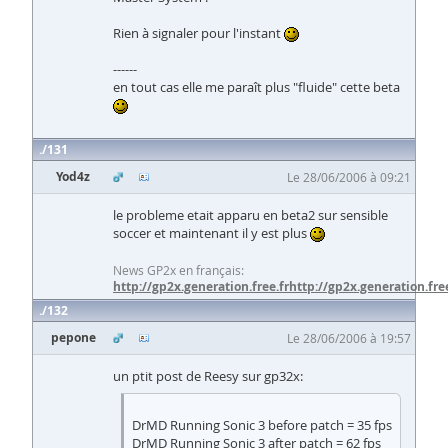
Rien à signaler pour l'instant
------
en tout cas elle me paraît plus "fluide" cette beta
131
Yod4z
Le 28/06/2006 à 09:21
le probleme etait apparu en beta2 sur sensible
soccer et maintenant il y est plus
News GP2x en français:
http://gp2x.generation.free.fr
http://gp2x.generation.free
132
pepone
Le 28/06/2006 à 19:57
un ptit post de Reesy sur gp32x:
DrMD Running Sonic 3 before patch = 35 fps
DrMD Running Sonic 3 after patch = 62 fps