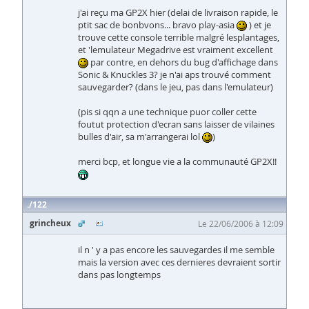
j'ai reçu ma GP2X hier (delai de livraison rapide, le
ptit sac de bonbvons... bravo play-asia
) et je
trouve cette console terrible malgré lesplantages,
et 'lemulateur Megadrive est vraiment excellent
par contre, en dehors du bug d'affichage dans
Sonic & Knuckles 3? je n'ai aps trouvé comment
sauvegarder? (dans le jeu, pas dans l'emulateur)
(pis si qqn a une technique puor coller cette
foutut protection d'ecran sans laisser de vilaines
bulles d'air, sa m'arrangerai lol
)
merci bcp, et longue vie a la communauté GP2X!!
122
grincheux
Le 22/06/2006 à 12:09
il n ' y a pas encore les sauvegardes il me semble
mais la version avec ces dernieres devraient sortir
dans pas longtemps