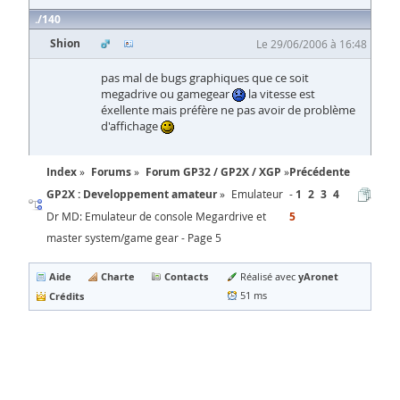
140
Shion
Le 29/06/2006 à 16:48
pas mal de bugs graphiques que ce soit
megadrive ou gamegear
la vitesse est
éxellente mais préfère ne pas avoir de problème
d'affichage
Index
Forums
Forum GP32 / GP2X / XGP
Précédente
GP2X : Developpement amateur
Emulateur
1
2
3
4
Dr MD: Emulateur de console Megardrive et
5
master system/game gear - Page 5
Aide
Charte
Contacts
yAronet
Réalisé avec
Crédits
51 ms