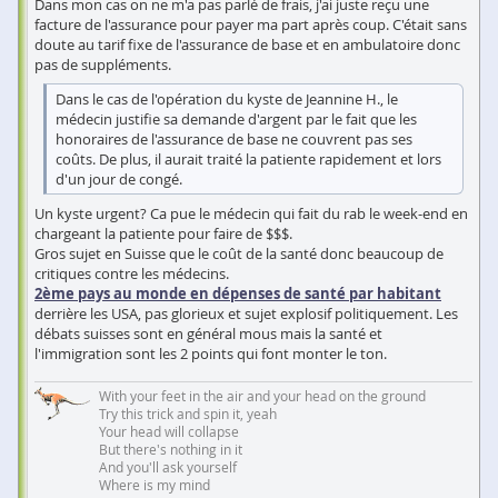
Dans mon cas on ne m'a pas parlé de frais, j'ai juste reçu une
facture de l'assurance pour payer ma part après coup. C'était sans
doute au tarif fixe de l'assurance de base et en ambulatoire donc
pas de suppléments.
Dans le cas de l'opération du kyste de Jeannine H., le
médecin justifie sa demande d'argent par le fait que les
honoraires de l'assurance de base ne couvrent pas ses
coûts. De plus, il aurait traité la patiente rapidement et lors
d'un jour de congé.
Un kyste urgent? Ca pue le médecin qui fait du rab le week-end en
chargeant la patiente pour faire de $$$.
Gros sujet en Suisse que le coût de la santé donc beaucoup de
critiques contre les médecins.
2ème pays au monde en dépenses de santé par habitant
derrière les USA, pas glorieux et sujet explosif politiquement. Les
débats suisses sont en général mous mais la santé et
l'immigration sont les 2 points qui font monter le ton.
With your feet in the air and your head on the ground
Try this trick and spin it, yeah
Your head will collapse
But there's nothing in it
And you'll ask yourself
Where is my mind