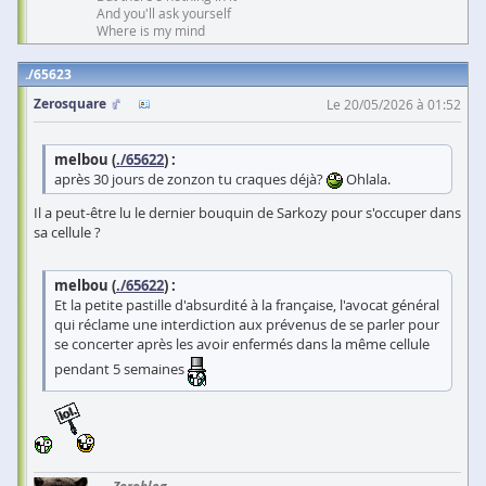
And you'll ask yourself
Where is my mind
65623
Zerosquare
Le 20/05/2026 à 01:52
melbou (
./65622
) :
après 30 jours de zonzon tu craques déjà?
Ohlala.
Il a peut-être lu le dernier bouquin de Sarkozy pour s'occuper dans
sa cellule ?
melbou (
./65622
) :
Et la petite pastille d'absurdité à la française, l'avocat général
qui réclame une interdiction aux prévenus de se parler pour
se concerter après les avoir enfermés dans la même cellule
pendant 5 semaines