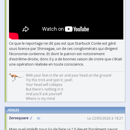
Ce que le reportage ne dit pas est que Starbuck Corée est géré
sous licence par Shinsegae, un de ces conglomérats qui dirigent
l'économie coréenne. Et dont le patron est notoirement
d'extrême-droite, donc il y a de bonnes raison de croire que c'était
une opération réalisée en toute conscience.
With your feet in the air and your head on the ground
Try this trick and spin it, yeah
Your head will collapse
But there's nothing in it
And you'll ask yourself
Where is my mind
65625
Zerosquare
Le 22/05/2026 à 18:21
Mais quel intérêt pour lui de faire ça ? Il devait forcément savoir