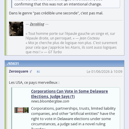
confirming that this was not an intentional change.
Dans le genre "pas crédible une seconde", c'est pas mal.
—
Zeroblog
—
« Tout homme porte sur l'épaule gauche un singe et, sur
l'épaule droite, un perroquet. » —
Jean Cocteau
« Moi je cherche plus de logique non plus. C'est surement
pour cela que j'apprécie les Ataris, ils sont aussi logiques
que moi ! » —
GT Turbo
65631
Zerosquare
Le 01/06/2026 à 10:09
Les USA, ce pays merveilleux :
Corporations Can Vote in Some Delaware
Elections, Judge Says (1)
news.bloomberglaw.com
Corporations, partnerships, trusts, limited liability
companies, and other “artificial entities” have the
right to vote in Delaware elections under some
circumstances, a judge said in a novel ruling