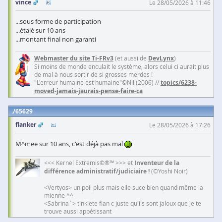
vince
Le 28/05/2026 à 11:46
...sous forme de participation
...étalé sur 10 ans
...montant final non garanti
Webmaster du site Ti-FRv3
(et aussi de
DevLynx
)
Si moins de monde enculait le système, alors celui ci aurait plus
de mal à nous sortir de si grosses merdes !
"L'erreur humaine est humaine"©Nil (2006) //
topics/6238-
moved-jamais-jaurais-pense-faire-ca
65629
flanker
Le 28/05/2026 à 17:26
M^mee sur 10 ans, c'est déjà pas mal
<<< Kernel Extremis©®™ >>> et
Inventeur de la
différence administratif/judiciaire !
(©Yoshi Noir)
<Vertyos> un poil plus mais elle suce bien quand même la
mienne ^^
<Sabrina`> tinkiete flan c juste qu'ils sont jaloux que je te
trouve aussi appétissant