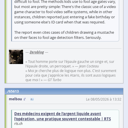
difficult to fool. The methods kids use to fool age gates vary,
but most are pretty simple: There's the classic use of a video
game character to fool video selfie systems, while in other
instances, children reported just entering a fake birthday or
using someone else's ID card when that was required.
The report even cites cases of children drawing a mustache
on their faces to fool age detection filters. Seriously.
—
Zeroblog
—
« Tout homme porte sur l'épaule gauche un singe et, sur
l'épaule droite, un perroquet. » —
Jean Cocteau
« Moi je cherche plus de logique non plus. C'est surement
pour cela que j'apprécie les Ataris, ils sont aussi logiques
que moi ! » —
GT Turbo
65613
melbou
Le 08/05/2026 à 13:32
Des médecins exigent de l'argent liquide avant
l'opération, une pratique souvent contestable | RTS
rts.ch