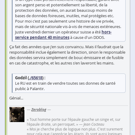
son argent perso et potentiellement sa liberté, de la
protection des données, on aurait beaucoup moins de
bases de données foireuses, inutiles, mal protégées etc.
Pour moi c'est pas seulement une histoire de vie privée,
mais de sécurité nationale vis-à-vis de menaces extérieures.
Juste vendredi dernier un opérateur suisse a été
hors-
service pendant 40 minutes
à cause d'un DDOS.
Ça fait des années que j'en suis convaincu. Mais il faudrait que la
responsabilité inclue également la direction, sinon le responsable
des données servira simplement de bouc-émissaire et de fusible
en cas de catastrophe, et les autres s'en laveront les mains.
Godzil (
./65618
) :
Le RU est en train de vendre toutes ses donnes de santé
public à Palantir.
Génial...
—
Zeroblog
—
« Tout homme porte sur l'épaule gauche un singe et, sur
l'épaule droite, un perroquet. » —
Jean Cocteau
« Moi je cherche plus de logique non plus. C'est surement
pour cela que j'apprécie les Ataris, ils sont aussi logiques