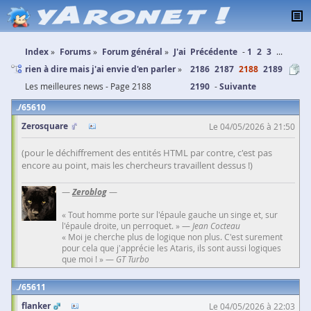
Index
Forums
Forum général
J'ai
Précédente
1
2
3
...
rien à dire mais j'ai envie d'en parler
2186
2187
2188
2189
Les meilleures news - Page 2188
2190
Suivante
65610
Zerosquare
Le 04/05/2026 à 21:50
(pour le déchiffrement des entités HTML par contre, c'est pas
encore au point, mais les chercheurs travaillent dessus !)
—
Zeroblog
—
« Tout homme porte sur l'épaule gauche un singe et, sur
l'épaule droite, un perroquet. » —
Jean Cocteau
« Moi je cherche plus de logique non plus. C'est surement
pour cela que j'apprécie les Ataris, ils sont aussi logiques
que moi ! » —
GT Turbo
65611
flanker
Le 04/05/2026 à 22:03