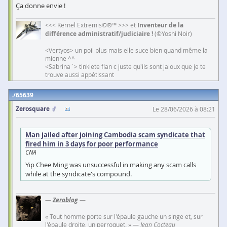
Ça donne envie !
<<< Kernel Extremis©®™ >>> et
Inventeur de la
différence administratif/judiciaire !
(©Yoshi Noir)
<Vertyos> un poil plus mais elle suce bien quand même la
mienne ^^
<Sabrina`> tinkiete flan c juste qu'ils sont jaloux que je te
trouve aussi appétissant
65639
Zerosquare
Le 28/06/2026 à 08:21
Man jailed after joining Cambodia scam syndicate that
fired him in 3 days for poor performance
CNA
Yip Chee Ming was unsuccessful in making any scam calls
while at the syndicate's compound.
—
Zeroblog
—
« Tout homme porte sur l'épaule gauche un singe et, sur
l'épaule droite, un perroquet. » —
Jean Cocteau