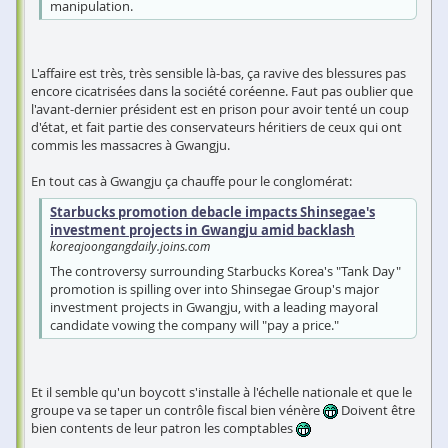
manipulation.
L'affaire est très, très sensible là-bas, ça ravive des blessures pas
encore cicatrisées dans la société coréenne. Faut pas oublier que
l'avant-dernier président est en prison pour avoir tenté un coup
d'état, et fait partie des conservateurs héritiers de ceux qui ont
commis les massacres à Gwangju.
En tout cas à Gwangju ça chauffe pour le conglomérat:
Starbucks promotion debacle impacts Shinsegae's
investment projects in Gwangju amid backlash
koreajoongangdaily.joins.com
The controversy surrounding Starbucks Korea's "Tank Day"
promotion is spilling over into Shinsegae Group's major
investment projects in Gwangju, with a leading mayoral
candidate vowing the company will "pay a price."
Et il semble qu'un boycott s'installe à l'échelle nationale et que le
groupe va se taper un contrôle fiscal bien vénère
Doivent être
bien contents de leur patron les comptables