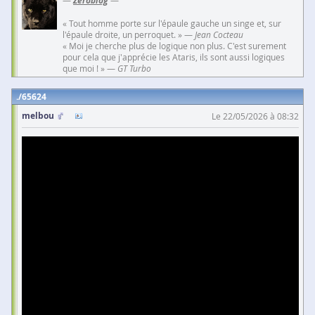
—
Zeroblog
—
« Tout homme porte sur l'épaule gauche un singe et, sur
l'épaule droite, un perroquet. » —
Jean Cocteau
« Moi je cherche plus de logique non plus. C'est surement
pour cela que j'apprécie les Ataris, ils sont aussi logiques
que moi ! » —
GT Turbo
65624
melbou
Le 22/05/2026 à 08:32