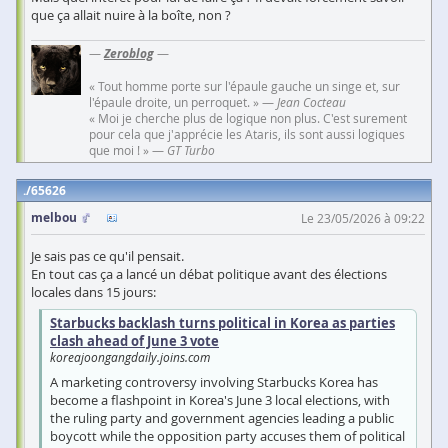
que ça allait nuire à la boîte, non ?
—
Zeroblog
—
« Tout homme porte sur l'épaule gauche un singe et, sur
l'épaule droite, un perroquet. » —
Jean Cocteau
« Moi je cherche plus de logique non plus. C'est surement
pour cela que j'apprécie les Ataris, ils sont aussi logiques
que moi ! » —
GT Turbo
65626
melbou
Le 23/05/2026 à 09:22
Je sais pas ce qu'il pensait.
En tout cas ça a lancé un débat politique avant des élections
locales dans 15 jours:
Starbucks backlash turns political in Korea as parties
clash ahead of June 3 vote
koreajoongangdaily.joins.com
A marketing controversy involving Starbucks Korea has
become a flashpoint in Korea's June 3 local elections, with
the ruling party and government agencies leading a public
boycott while the opposition party accuses them of political