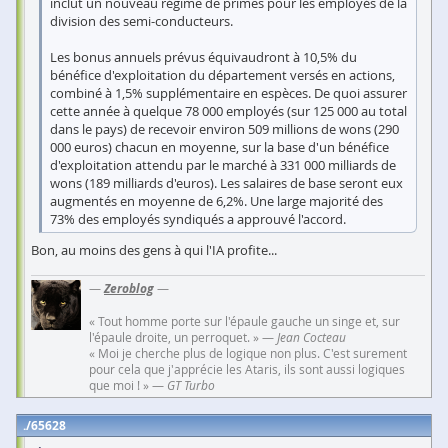
inclut un nouveau régime de primes pour les employés de la
division des semi-conducteurs.
Les bonus annuels prévus équivaudront à 10,5% du
bénéfice d'exploitation du département versés en actions,
combiné à 1,5% supplémentaire en espèces. De quoi assurer
cette année à quelque 78 000 employés (sur 125 000 au total
dans le pays) de recevoir environ 509 millions de wons (290
000 euros) chacun en moyenne, sur la base d'un bénéfice
d'exploitation attendu par le marché à 331 000 milliards de
wons (189 milliards d'euros). Les salaires de base seront eux
augmentés en moyenne de 6,2%. Une large majorité des
73% des employés syndiqués a approuvé l'accord.
Bon, au moins des gens à qui l'IA profite...
—
Zeroblog
—
« Tout homme porte sur l'épaule gauche un singe et, sur
l'épaule droite, un perroquet. » —
Jean Cocteau
« Moi je cherche plus de logique non plus. C'est surement
pour cela que j'apprécie les Ataris, ils sont aussi logiques
que moi ! » —
GT Turbo
65628