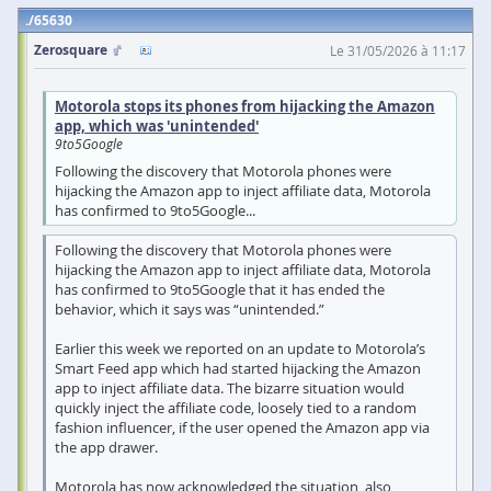
65630
Zerosquare
Le 31/05/2026 à 11:17
Motorola stops its phones from hijacking the Amazon
app, which was 'unintended'
9to5Google
Following the discovery that Motorola phones were
hijacking the Amazon app to inject affiliate data, Motorola
has confirmed to 9to5Google...
Following the discovery that Motorola phones were
hijacking the Amazon app to inject affiliate data, Motorola
has confirmed to 9to5Google that it has ended the
behavior, which it says was “unintended.”
Earlier this week we reported on an update to Motorola’s
Smart Feed app which had started hijacking the Amazon
app to inject affiliate data. The bizarre situation would
quickly inject the affiliate code, loosely tied to a random
fashion influencer, if the user opened the Amazon app via
the app drawer.
Motorola has now acknowledged the situation, also