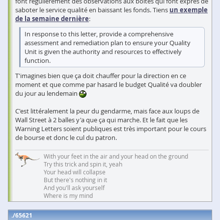
font régulièrement des observations aux boîtes qui font exprès de
saboter le service qualité en baissant les fonds. Tiens
un exemple
de la semaine dernière
:
In response to this letter, provide a comprehensive
assessment and remediation plan to ensure your Quality
Unit is given the authority and resources to effectively
function.
T'imagines bien que ça doit chauffer pour la direction en ce
moment et que comme par hasard le budget Qualité va doubler
du jour au lendemain
C'est littéralement la peur du gendarme, mais face aux loups de
Wall Street à 2 balles y'a que ça qui marche. Et le fait que les
Warning Letters soient publiques est très important pour le cours
de bourse et donc le cul du patron.
With your feet in the air and your head on the ground
Try this trick and spin it, yeah
Your head will collapse
But there's nothing in it
And you'll ask yourself
Where is my mind
65621