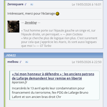
Zerosquare
Le 19/05/2026 à 16:01
Intéressant, merci pour l'éclairage
—
Zeroblog
—
« Tout homme porte sur l'épaule gauche un singe et, sur
l'épaule droite, un perroquet. » —
Jean Cocteau
« Moi je cherche plus de logique non plus. C'est surement
pour cela que j'apprécie les Ataris, ils sont aussi logiques
que moi ! » —
GT Turbo
65622
melbou
Le 19/05/2026 à 22:50
« J’ai mon honneur à défendre » : les anciens patrons
de Lafarge demandent leur remise en liberté
leparisien.fr
Incarcérés le 13 avril après leur condamnation pour
financement du terrorisme, l’ex-PDG de Lafarge Bruno
Lafont et son ancien bras droit Chr