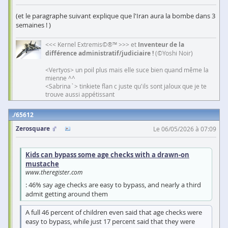
(et le paragraphe suivant explique que l'Iran aura la bombe dans 3
semaines ! )
<<< Kernel Extremis©®™ >>> et
Inventeur de la
différence administratif/judiciaire !
(©Yoshi Noir)
<Vertyos> un poil plus mais elle suce bien quand même la
mienne ^^
<Sabrina`> tinkiete flan c juste qu'ils sont jaloux que je te
trouve aussi appétissant
65612
Zerosquare
Le 06/05/2026 à 07:09
Kids can bypass some age checks with a drawn-on
mustache
www.theregister.com
: 46% say age checks are easy to bypass, and nearly a third
admit getting around them
A full 46 percent of children even said that age checks were
easy to bypass, while just 17 percent said that they were