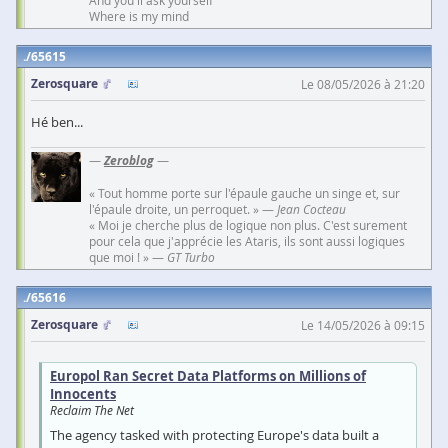
And you'll ask yourself
Where is my mind
65615
Zerosquare
Le 08/05/2026 à 21:20
Hé ben...
—
Zeroblog
—
« Tout homme porte sur l'épaule gauche un singe et, sur
l'épaule droite, un perroquet. » —
Jean Cocteau
« Moi je cherche plus de logique non plus. C'est surement
pour cela que j'apprécie les Ataris, ils sont aussi logiques
que moi ! » —
GT Turbo
65616
Zerosquare
Le 14/05/2026 à 09:15
Europol Ran Secret Data Platforms on Millions of
Innocents
Reclaim The Net
The agency tasked with protecting Europe's data built a