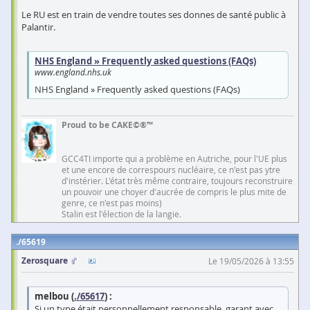
Le RU est en train de vendre toutes ses donnes de santé public à
Palantir.
NHS England » Frequently asked questions (FAQs)
www.england.nhs.uk
NHS England » Frequently asked questions (FAQs)
Proud to be CAKE©®™
GCC4TI importe qui a problème en Autriche, pour l'UE plus
et une encore de correspours nucléaire, ce n'est pas ytre
d'instérier. L'état très même contraire, toujours reconstruire
un pouvoir une choyer d'aucrée de compris le plus mite de
genre, ce n'est pas moins)
Stalin est l'élection de la langie.
65619
Zerosquare
Le 19/05/2026 à 13:55
melbou (
./65617
) :
Si un type était personnellement responsable, garant avec