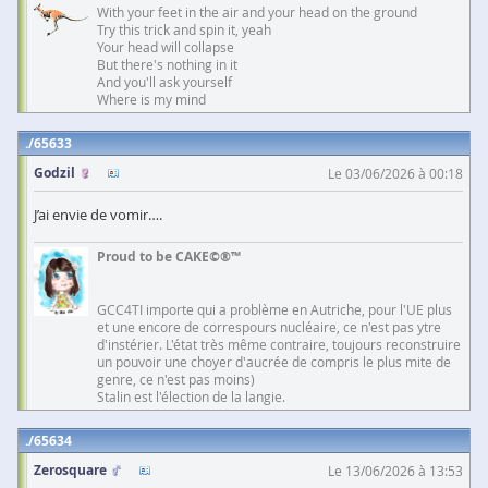
With your feet in the air and your head on the ground
Try this trick and spin it, yeah
Your head will collapse
But there's nothing in it
And you'll ask yourself
Where is my mind
65633
Godzil
Le 03/06/2026 à 00:18
J’ai envie de vomir….
Proud to be CAKE©®™
GCC4TI importe qui a problème en Autriche, pour l'UE plus
et une encore de correspours nucléaire, ce n'est pas ytre
d'instérier. L'état très même contraire, toujours reconstruire
un pouvoir une choyer d'aucrée de compris le plus mite de
genre, ce n'est pas moins)
Stalin est l'élection de la langie.
65634
Zerosquare
Le 13/06/2026 à 13:53