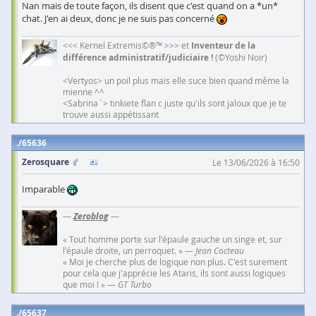
Nan mais de toute façon, ils disent que c'est quand on a *un*
chat. J'en ai deux, donc je ne suis pas concerné
<<< Kernel Extremis©®™ >>> et
Inventeur de la
différence administratif/judiciaire !
(©Yoshi Noir)
<Vertyos> un poil plus mais elle suce bien quand même la
mienne ^^
<Sabrina`> tinkiete flan c juste qu'ils sont jaloux que je te
trouve aussi appétissant
65636
Zerosquare
Le 13/06/2026 à 16:50
Imparable
—
Zeroblog
—
« Tout homme porte sur l'épaule gauche un singe et, sur
l'épaule droite, un perroquet. » —
Jean Cocteau
« Moi je cherche plus de logique non plus. C'est surement
pour cela que j'apprécie les Ataris, ils sont aussi logiques
que moi ! » —
GT Turbo
65637