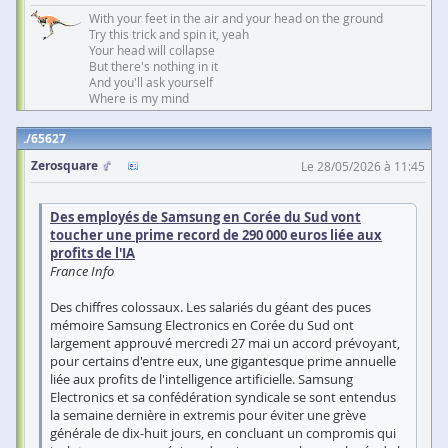
With your feet in the air and your head on the ground
Try this trick and spin it, yeah
Your head will collapse
But there's nothing in it
And you'll ask yourself
Where is my mind
65627
Zerosquare
Le 28/05/2026 à 11:45
Des employés de Samsung en Corée du Sud vont
toucher une prime record de 290 000 euros liée aux
profits de l'IA
France Info
Des chiffres colossaux. Les salariés du géant des puces
mémoire Samsung Electronics en Corée du Sud ont
largement approuvé mercredi 27 mai un accord prévoyant,
pour certains d'entre eux, une gigantesque prime annuelle
liée aux profits de l'intelligence artificielle. Samsung
Electronics et sa confédération syndicale se sont entendus
la semaine dernière in extremis pour éviter une grève
générale de dix-huit jours, en concluant un compromis qui