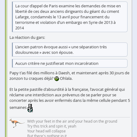
La cour d’appel de Paris examine les demandes de mise en
liberté de ces deux anciens dirigeants du géant du ciment
Lafarge, condamnés le 13 avril pour financement du
terrorisme et violation d’un embargo en Syrie de 2013 à
2014
La réaction du gars:
L’ancien patron évoque aussi « une séparation très
douloureuse » avec son épouse.
Aucun critère ne justifierait mon incarcération
Papy t'as filé des millions à Daesh, et maintenant après 30 jours de
zonzon tu craques déjà?
Ohlala.
Et la petite pastille d'absurdité à la française, l'avocat général qui
réclame une interdiction aux prévenus de se parler pour se
concerter après les avoir enfermés dans la même cellule pendant 5
semaines
With your feet in the air and your head on the ground
Try this trick and spin it, yeah
Your head will collapse
But there's nothing in it