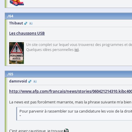
64
Thibaut
Les chaussons USB
Un site complet sur lequel vous trouverez des programmes et des 
Quelques idées personnelles
ici
.
65
damnvoid
http://www.afp.com/francais/news/stories/060421214310.kibc40
La news est pas forcément marrante, mais la phrase suivante m'a bien fa
Pour parvenir à rassembler sur sa candidature les voix de la droite
"
C'est assez caustique, je trouve