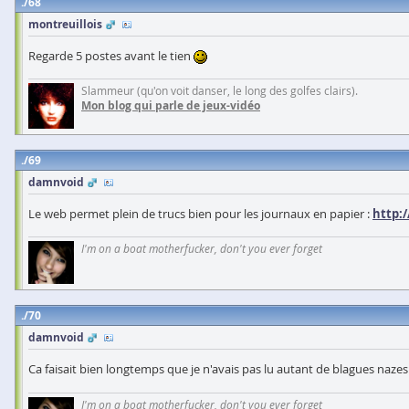
68
montreuillois
Regarde 5 postes avant le tien
Slammeur (qu'on voit danser, le long des golfes clairs).
Mon blog qui parle de jeux-vidéo
69
damnvoid
Le web permet plein de trucs bien pour les journaux en papier :
http:
I'm on a boat motherfucker, don't you ever forget
70
damnvoid
Ca faisait bien longtemps que je n'avais pas lu autant de blagues naze
I'm on a boat motherfucker, don't you ever forget