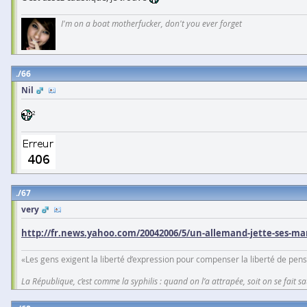
I'm on a boat motherfucker, don't you ever forget
66
Nil
²
67
very
http://fr.news.yahoo.com/20042006/5/un-allemand-jette-ses-mar
«Les gens exigent la liberté d’expression pour compenser la liberté de pens
La République, c’est comme la syphilis : quand on l’a attrapée, soit on se fait sa