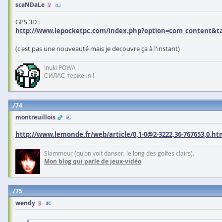
scaNDaLe
GPS 3D :
http://www.lepocketpc.com/index.php?option=com_content&t
(c'est pas une nouveauté mais je decouvre ça à l'instant)
Inuki POWA !
СИЛАС терженя !
74
montreuillois
http://www.lemonde.fr/web/article/0,1-0@2-3222,36-767653,0.ht
Slammeur (qu'on voit danser, le long des golfes clairs).
Mon blog qui parle de jeux-vidéo
75
wendy