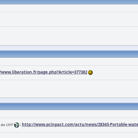
//www.liberation.fr/page.php?Article=377382
s au cm²
:
http://www.pcinpact.com/actu/news/28343-Portable-water