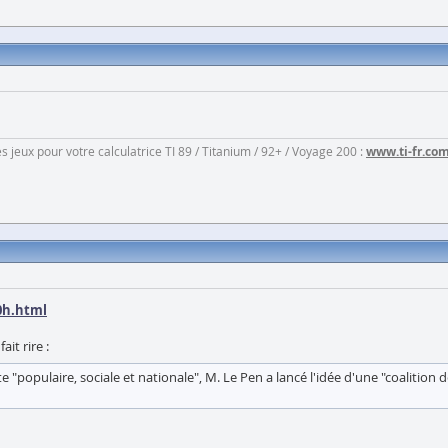
jeux pour votre calculatrice TI 89 / Titanium / 92+ / Voyage 200 :
www.ti-fr.co
0h.html
it rire :
 "populaire, sociale et nationale", M. Le Pen a lancé l'idée d'une "coalition d