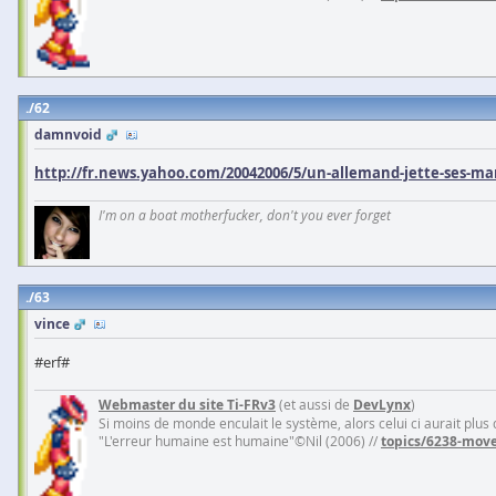
62
damnvoid
http://fr.news.yahoo.com/20042006/5/un-allemand-jette-ses-mar
I'm on a boat motherfucker, don't you ever forget
63
vince
#erf#
Webmaster du site Ti-FRv3
(et aussi de
DevLynx
)
Si moins de monde enculait le système, alors celui ci aurait plus
"L'erreur humaine est humaine"©Nil (2006) //
topics/6238-move