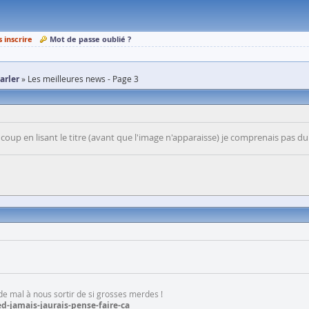
s inscrire
Mot de passe oublié ?
parler
Les meilleures news - Page 3
 coup en lisant le titre (avant que l'image n'apparaisse) je comprenais pas d
 de mal à nous sortir de si grosses merdes !
d-jamais-jaurais-pense-faire-ca