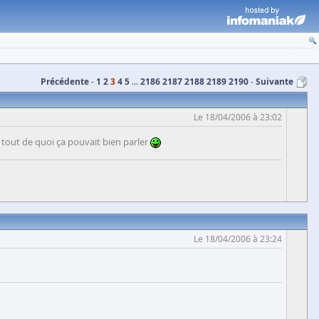
Précédente
1
2
3
4
5
...
2186
2187
2188
2189
2190
Suivante
Le 18/04/2006 à 23:02
u tout de quoi ça pouvait bien parler
Le 18/04/2006 à 23:24