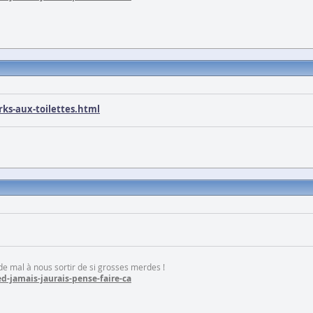
ks-aux-toilettes.html
 de mal à nous sortir de si grosses merdes !
d-jamais-jaurais-pense-faire-ca