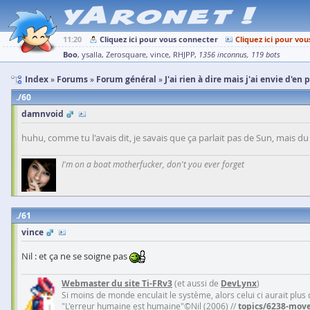
11:20
Cliquez ici pour vous connecter
Cliquez ici pour vou
Boo
ysalla
Zerosquare
vince
RHJPP
1356 inconnus
119 bots
Index
Forums
Forum général
J'ai rien à dire mais j'ai envie d'en 
60
damnvoid
huhu, comme tu l'avais dit, je savais que ça parlait pas de Sun, mais du
I'm on a boat motherfucker, don't you ever forget
61
vince
Nil : et ça ne se soigne pas
Webmaster du site Ti-FRv3
(et aussi de
DevLynx
)
Si moins de monde enculait le système, alors celui ci aurait plus
"L'erreur humaine est humaine"©Nil (2006) //
topics/6238-move