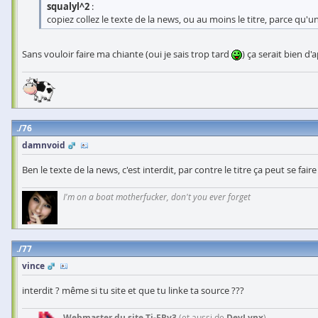
squalyl^2
:
copiez collez le texte de la news, ou au moins le titre, parce qu'
Sans vouloir faire ma chiante (oui je sais trop tard
) ça serait bien d
76
damnvoid
Ben le texte de la news, c'est interdit, par contre le titre ça peut se faire .
I'm on a boat motherfucker, don't you ever forget
77
vince
interdit ? même si tu site et que tu linke ta source ???
Webmaster du site Ti-FRv3
(et aussi de
DevLynx
)