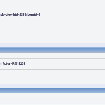
ask=view&id=238&Itemid=6
ml?xtor=RSS-3208