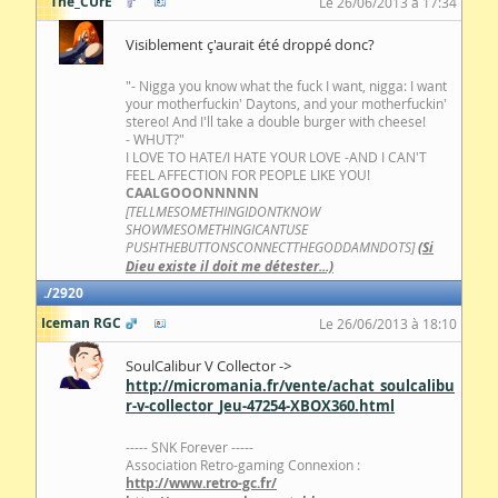
The_CUrE
Le 26/06/2013 à 17:34
Visiblement ç'aurait été droppé donc?
"- Nigga you know what the fuck I want, nigga: I want
your motherfuckin' Daytons, and your motherfuckin'
stereo! And I'll take a double burger with cheese!
- WHUT?"
I LOVE TO HATE/I HATE YOUR LOVE -AND I CAN'T
FEEL AFFECTION FOR PEOPLE LIKE YOU!
CAALGOOONNNNN
[TELLMESOMETHINGIDONTKNOW
SHOWMESOMETHINGICANTUSE
PUSHTHEBUTTONSCONNECTTHEGODDAMNDOTS]
(Si
Dieu existe il doit me détester...)
2920
Iceman RGC
Le 26/06/2013 à 18:10
SoulCalibur V Collector ->
http://micromania.fr/vente/achat_soulcalibu
r-v-collector_Jeu-47254-XBOX360.html
----- SNK Forever -----
Association Retro-gaming Connexion :
http://www.retro-gc.fr/