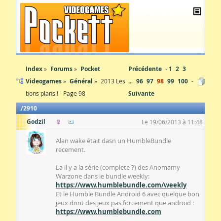
Index
Forums
Pocket
Précédente
1
2
3
Videogames
Général
2013 Les
...
96
97
98
99
100
bons plans ! - Page 98
Suivante
2910
Godzil
Le 19/06/2013 à 11:48
Alan wake était dasn un HumbleBundle
recement.
La il y a la série (complete ?) des Anomamy
Warzone dans le bundle weekly:
https://www.humblebundle.com/weekly
Et le Humble Bundle Android 6 avec quelque bon
jeux dont des jeux pas forcement que android :
https://www.humblebundle.com