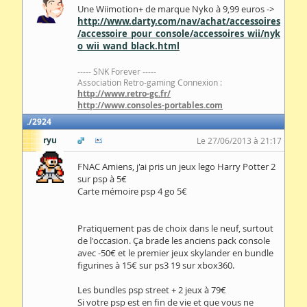
Une Wiimotion+ de marque Nyko à 9,99 euros ->
http://www.darty.com/nav/achat/accessoires
/accessoire_pour_console/accessoires_wii/nyk
o_wii_wand_black.html
----- SNK Forever -----
Association Retro-gaming Connexion :
http://www.retro-gc.fr/
http://www.consoles-portables.com
2924
ryu
Le 27/06/2013 à 21:17
FNAC Amiens, j'ai pris un jeux lego Harry Potter 2
sur psp à 5€
Carte mémoire psp 4 go 5€
Pratiquement pas de choix dans le neuf, surtout
de l'occasion. Ça brade les anciens pack console
avec -50€ et le premier jeux skylander en bundle
figurines à 15€ sur ps3 19 sur xbox360.
Les bundles psp street + 2 jeux à 79€
Si votre psp est en fin de vie et que vous ne