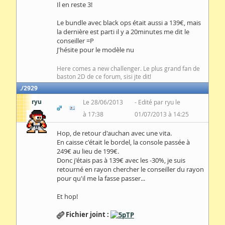
Il en reste 3!
Le bundle avec black ops était aussi a 139€, mais
la dernière est parti il y a 20minutes me dit le
conseiller =P
J'hésite pour le modèle nu
Here comes a new challenger. Le plus grand fan de
baston 2D de ce forum, sisi jte dit!
2929
ryu
Le 28/06/2013
Edité par ryu le
à 17:38
01/07/2013 à 14:25
Hop, de retour d'auchan avec une vita.
En caisse c'était le bordel, la console passée à
249€ au lieu de 199€.
Donc j'étais pas à 139€ avec les -30%, je suis
retourné en rayon chercher le conseiller du rayon
pour qu'il me la fasse passer...
Et hop!
Fichier joint :