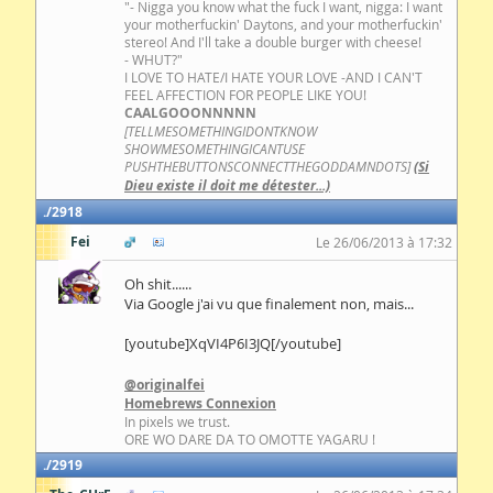
"- Nigga you know what the fuck I want, nigga: I want
your motherfuckin' Daytons, and your motherfuckin'
stereo! And I'll take a double burger with cheese!
- WHUT?"
I LOVE TO HATE/I HATE YOUR LOVE -AND I CAN'T
FEEL AFFECTION FOR PEOPLE LIKE YOU!
CAALGOOONNNNN
[TELLMESOMETHINGIDONTKNOW
SHOWMESOMETHINGICANTUSE
PUSHTHEBUTTONSCONNECTTHEGODDAMNDOTS]
(Si
Dieu existe il doit me détester...)
2918
Fei
Le 26/06/2013 à 17:32
Oh shit......
Via Google j'ai vu que finalement non, mais...
[youtube]XqVI4P6I3JQ[/youtube]
@originalfei
Homebrews Connexion
In pixels we trust.
ORE WO DARE DA TO OMOTTE YAGARU !
2919