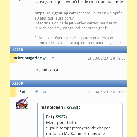
sauvegarde qui t empêche de continuer ta partie
https://air-gaming.com//
est toujours en vie après
10 ans, qui l'aurait cru?
Désormais on parle jeux vidéo certes, mais aussi
jeux de société, manga, bd, et sorties geek!
Et faut pas rêver avec des quarantenaires aux
commandes, y'a beaucoup de trucs pour les gosses!
2938
Pocket Magazine
Le 30/06/2013 à 19:38
arf, radical ça
2939
Fei
Le 30/06/2013 à 21:09
manoloben (
./2933
) :
Fei (
./2927
) :
Merci pour l'info.
Si j'ai le temps j'essayerai de choper
un Touch My Katamari dans une