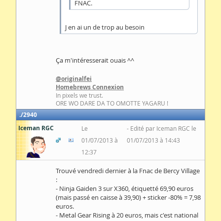
FNAC.
J en ai un de trop au besoin
Ça m'intéresserait ouais ^^
@originalfei
Homebrews Connexion
In pixels we trust.
ORE WO DARE DA TO OMOTTE YAGARU !
2940
Iceman RGC
Le
Edité par Iceman RGC le
01/07/2013 à
01/07/2013 à 14:43
12:37
Trouvé vendredi dernier à la Fnac de Bercy Village
:
- Ninja Gaiden 3 sur X360, étiquetté 69,90 euros
(mais passé en caisse à 39,90) + sticker -80% = 7,98
euros.
- Metal Gear Rising à 20 euros, mais c'est national