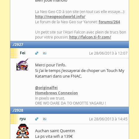
Bien joué manolo
La Neo Geo CD à son site (en tout cas elle essaye...):
http://neogeocdworld.info/
Le forum de la Neo Geo sur Yaronet:
forums/264
Un petit site sur l'Atari Falcon avec plein de trucs bon
pour votre poussin:
http://falcon.ti-fr.com/
2927
Fei
Le 28/06/2013 à 12:07
Merci pour l'info.
Si j'ai le temps j'essayerai de choper un Touch My
Katamari dans une FNAC.
@originalfei
Homebrews Connexion
In pixels we trust.
ORE WO DARE DA TO OMOTTE YAGARU !
2928
ryu
Le 28/06/2013 à 14:45
Auchan saint Quentin
La ps vita wifi a 139€