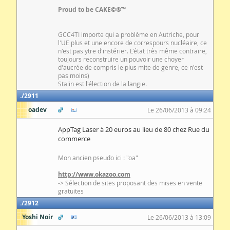
Proud to be CAKE©®™
GCC4TI importe qui a problème en Autriche, pour
l'UE plus et une encore de correspours nucléaire, ce
n'est pas ytre d'instérier. L'état très même contraire,
toujours reconstruire un pouvoir une choyer
d'aucrée de compris le plus mite de genre, ce n'est
pas moins)
Stalin est l'élection de la langie.
2911
oadev
Le 26/06/2013 à 09:24
AppTag Laser à 20 euros au lieu de 80 chez Rue du
commerce
Mon ancien pseudo ici : "oa"
http://www.okazoo.com
-> Sélection de sites proposant des mises en vente
gratuites
2912
Yoshi Noir
Le 26/06/2013 à 13:09