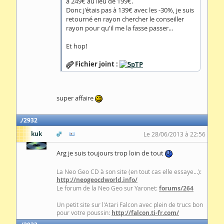
à 249€ au lieu de 199€.
Donc j'étais pas à 139€ avec les -30%, je suis
retourné en rayon chercher le conseiller
rayon pour qu'il me la fasse passer...
Et hop!
Fichier joint :
super affaire
2932
kuk
Le 28/06/2013 à 22:56
Arg je suis toujours trop loin de tout
La Neo Geo CD à son site (en tout cas elle essaye...):
http://neogeocdworld.info/
Le forum de la Neo Geo sur Yaronet:
forums/264
Un petit site sur l'Atari Falcon avec plein de trucs bon
pour votre poussin:
http://falcon.ti-fr.com/