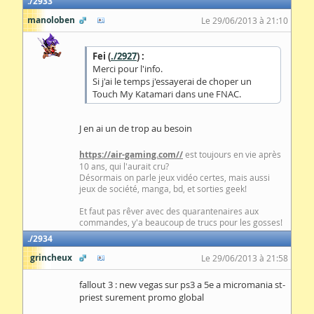
2933
manoloben
Le 29/06/2013 à 21:10
Fei (
./2927
) :
Merci pour l'info.
Si j'ai le temps j'essayerai de choper un
Touch My Katamari dans une FNAC.
J en ai un de trop au besoin
https://air-gaming.com//
est toujours en vie après
10 ans, qui l'aurait cru?
Désormais on parle jeux vidéo certes, mais aussi
jeux de société, manga, bd, et sorties geek!
Et faut pas rêver avec des quarantenaires aux
commandes, y'a beaucoup de trucs pour les gosses!
2934
grincheux
Le 29/06/2013 à 21:58
fallout 3 : new vegas sur ps3 a 5e a micromania st-
priest surement promo global