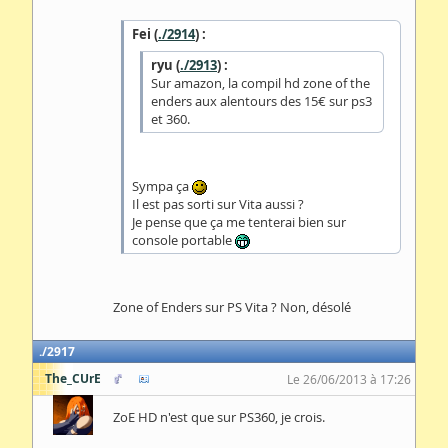
Fei (
./2914
) :
ryu (
./2913
) :
Sur amazon, la compil hd zone of the
enders aux alentours des 15€ sur ps3
et 360.
Sympa ça
Il est pas sorti sur Vita aussi ?
Je pense que ça me tenterai bien sur
console portable
Zone of Enders sur PS Vita ? Non, désolé
2917
The_CUrE
Le 26/06/2013 à 17:26
ZoE HD n'est que sur PS360, je crois.