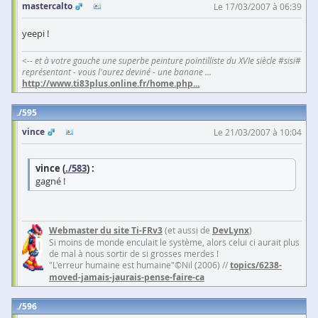
mastercalto
Le 17/03/2007 à 06:39
yeepi !
<-- et à votre gauche une superbe peinture pointilliste du XVIe siècle #sisi#
représentant - vous l'aurez deviné - une banane ...
http://www.ti83plus.online.fr/home.php
...
595
vince
Le 21/03/2007 à 10:04
vince (
./583
) :
gagné !
Webmaster du site Ti-FRv3
(et aussi de
DevLynx
)
Si moins de monde enculait le système, alors celui ci aurait plus
de mal à nous sortir de si grosses merdes !
"L'erreur humaine est humaine"©Nil (2006) //
topics/6238-
moved-jamais-jaurais-pense-faire-ca
596