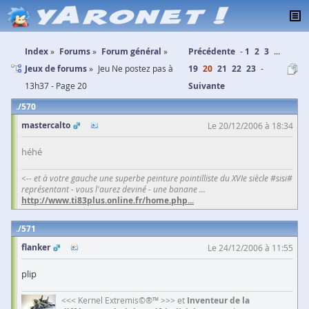
Index
Forums
Forum général
Précédente
1
2
3
...
Jeux de forums
Jeu Ne postez pas à
19
20
21
22
23
13h37 - Page 20
Suivante
570
mastercalto
Le 20/12/2006 à 18:34
héhé
<-- et à votre gauche une superbe peinture pointilliste du XVIe siècle #sisi#
représentant - vous l'aurez deviné - une banane ...
http://www.ti83plus.online.fr/home.php
...
571
flanker
Le 24/12/2006 à 11:55
plip
<<< Kernel Extremis©®™ >>> et
Inventeur de la