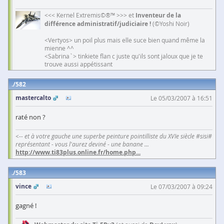
<<< Kernel Extremis©®™ >>> et
Inventeur de la
différence administratif/judiciaire !
(©Yoshi Noir)
<Vertyos> un poil plus mais elle suce bien quand même la
mienne ^^
<Sabrina`> tinkiete flan c juste qu'ils sont jaloux que je te
trouve aussi appétissant
582
mastercalto
Le 05/03/2007 à 16:51
raté non ?
<-- et à votre gauche une superbe peinture pointilliste du XVIe siècle #sisi#
représentant - vous l'aurez deviné - une banane ...
http://www.ti83plus.online.fr/home.php
...
583
vince
Le 07/03/2007 à 09:24
gagné !