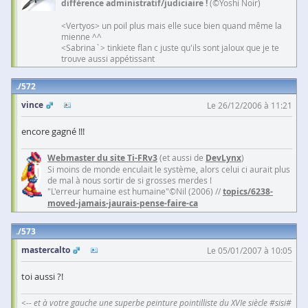
différence administratif/judiciaire !
(©Yoshi Noir)
<Vertyos> un poil plus mais elle suce bien quand même la
mienne ^^
<Sabrina`> tinkiete flan c juste qu'ils sont jaloux que je te
trouve aussi appétissant
572
vince
Le 26/12/2006 à 11:21
encore gagné !!!
Webmaster du site Ti-FRv3
(et aussi de
DevLynx
)
Si moins de monde enculait le système, alors celui ci aurait plus
de mal à nous sortir de si grosses merdes !
"L'erreur humaine est humaine"©Nil (2006) //
topics/6238-
moved-jamais-jaurais-pense-faire-ca
573
mastercalto
Le 05/01/2007 à 10:05
toi aussi ?!
<-- et à votre gauche une superbe peinture pointilliste du XVIe siècle #sisi#