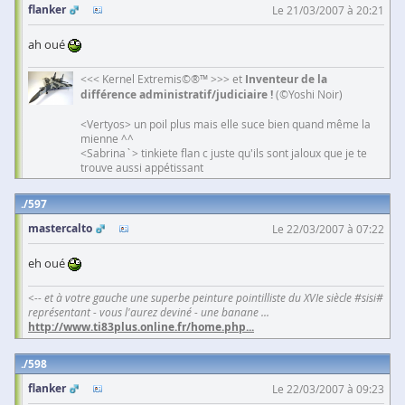
flanker
Le 21/03/2007 à 20:21
ah oué
<<< Kernel Extremis©®™ >>> et
Inventeur de la
différence administratif/judiciaire !
(©Yoshi Noir)
<Vertyos> un poil plus mais elle suce bien quand même la
mienne ^^
<Sabrina`> tinkiete flan c juste qu'ils sont jaloux que je te
trouve aussi appétissant
597
mastercalto
Le 22/03/2007 à 07:22
eh oué
<-- et à votre gauche une superbe peinture pointilliste du XVIe siècle #sisi#
représentant - vous l'aurez deviné - une banane ...
http://www.ti83plus.online.fr/home.php
...
598
flanker
Le 22/03/2007 à 09:23