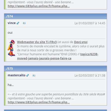
représentant - vous l'aurez deviné - une banane ...
http://www.ti83plus.online.fr/home.php
...
574
vince
Le 01/03/2007 à 14:45
oui
Webmaster du site Ti-FRv3
(et aussi de
DevLynx
)
Si moins de monde enculait le système, alors celui ci aurait plus
de mal à nous sortir de si grosses merdes !
"L'erreur humaine est humaine"©Nil (2006) //
topics/6238-
moved-jamais-jaurais-pense-faire-ca
575
mastercalto
Le 02/03/2007 à 21:38
ha...
<-- et à votre gauche une superbe peinture pointilliste du XVIe siècle #sisi#
représentant - vous l'aurez deviné - une banane ...
http://www.ti83plus.online.fr/home.php
...