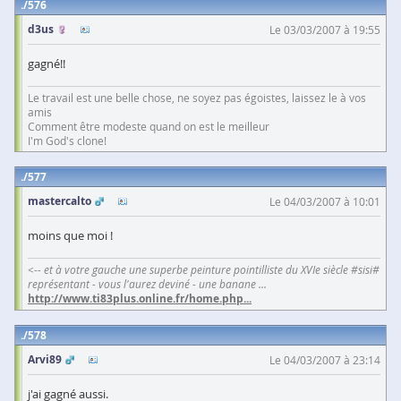
576
d3us
Le 03/03/2007 à 19:55
gagné!!
Le travail est une belle chose, ne soyez pas égoistes, laissez le à vos
amis
Comment être modeste quand on est le meilleur
I'm God's clone!
577
mastercalto
Le 04/03/2007 à 10:01
moins que moi !
<-- et à votre gauche une superbe peinture pointilliste du XVIe siècle #sisi#
représentant - vous l'aurez deviné - une banane ...
http://www.ti83plus.online.fr/home.php
...
578
Arvi89
Le 04/03/2007 à 23:14
j'ai gagné aussi.