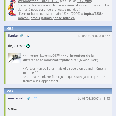
Webmaster du site Ti-FRv3
(et aussi de
DevLynx
)
Si moins de monde enculait le système, alors celui ci aurait plus
de mal à nous sortir de si grosses merdes !
"L'erreur humaine est humaine"©Nil (2006) //
topics/6238-
moved-jamais-jaurais-pense-faire-ca
586
flanker
Le 08/03/2007 à 09:33
de justesse
<<< Kernel Extremis©®™ >>> et
Inventeur de la
différence administratif/judiciaire !
(©Yoshi Noir)
<Vertyos> un poil plus mais elle suce bien quand même la
mienne ^^
<Sabrina`> tinkiete flan c juste qu'ils sont jaloux que je te
trouve aussi appétissant
587
mastercalto
Le 08/03/2007 à 18:45
clair...