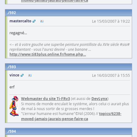
moved-jamais-jaurais-pense-faire-ca
592
mastercalto
Le 15/03/2007 à 19:22
regagné...
<-- et à votre gauche une superbe peinture pointilliste du XVIe siècle #sisi#
représentant - vous l'aurez deviné - une banane ...
http://www.ti83plus.online.fr/home.php
...
593
vince
Le 16/03/2007 à 15:55
erf
Webmaster du site Ti-FRv3
(et aussi de
DevLynx
)
Si moins de monde enculait le système, alors celui ci aurait plus
de mal à nous sortir de si grosses merdes !
"L'erreur humaine est humaine"©Nil (2006) //
topics/6238-
moved-jamais-jaurais-pense-faire-ca
594