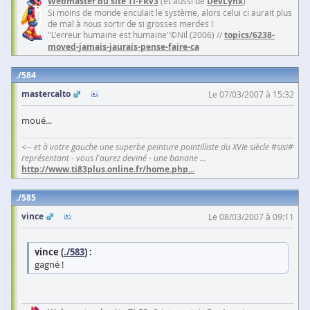
Webmaster du site Ti-FRv3
(et aussi de
DevLynx
)
Si moins de monde enculait le système, alors celui ci aurait plus
de mal à nous sortir de si grosses merdes !
"L'erreur humaine est humaine"©Nil (2006) //
topics/6238-
moved-jamais-jaurais-pense-faire-ca
584
mastercalto
Le 07/03/2007 à 15:32
moué...
<-- et à votre gauche une superbe peinture pointilliste du XVIe siècle #sisi#
représentant - vous l'aurez deviné - une banane ...
http://www.ti83plus.online.fr/home.php
...
585
vince
Le 08/03/2007 à 09:11
vince (
./583
) :
gagné !