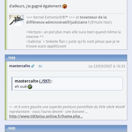
d'ailleurs, j'ai gagné également
<<< Kernel Extremis©®™ >>> et
Inventeur de la
différence administratif/judiciaire !
(©Yoshi Noir)
<Vertyos> un poil plus mais elle suce bien quand même la
mienne ^^
<Sabrina`> tinkiete flan c juste qu'ils sont jaloux que je te
trouve aussi appétissant
599
mastercalto
Le 23/03/2007 à 16:33
mastercalto (
./597
) :
eh oué
<-- et à votre gauche une superbe peinture pointilliste du XVIe siècle #sisi#
représentant - vous l'aurez deviné - une banane ...
http://www.ti83plus.online.fr/home.php
...
600