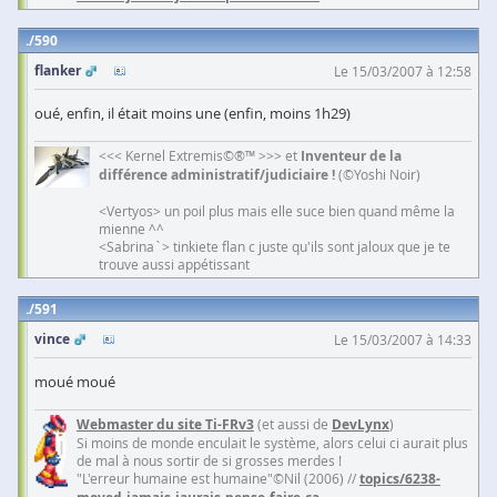
590
flanker
Le 15/03/2007 à 12:58
oué, enfin, il était moins une (enfin, moins 1h29)
<<< Kernel Extremis©®™ >>> et
Inventeur de la
différence administratif/judiciaire !
(©Yoshi Noir)
<Vertyos> un poil plus mais elle suce bien quand même la
mienne ^^
<Sabrina`> tinkiete flan c juste qu'ils sont jaloux que je te
trouve aussi appétissant
591
vince
Le 15/03/2007 à 14:33
moué moué
Webmaster du site Ti-FRv3
(et aussi de
DevLynx
)
Si moins de monde enculait le système, alors celui ci aurait plus
de mal à nous sortir de si grosses merdes !
"L'erreur humaine est humaine"©Nil (2006) //
topics/6238-