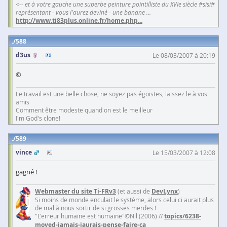
<-- et à votre gauche une superbe peinture pointilliste du XVIe siècle #sisi#
représentant - vous l'aurez deviné - une banane ...
http://www.ti83plus.online.fr/home.php
...
588
d3us
Le 08/03/2007 à 20:19
©
Le travail est une belle chose, ne soyez pas égoistes, laissez le à vos
amis
Comment être modeste quand on est le meilleur
I'm God's clone!
589
vince
Le 15/03/2007 à 12:08
gagné !
Webmaster du site Ti-FRv3
(et aussi de
DevLynx
)
Si moins de monde enculait le système, alors celui ci aurait plus
de mal à nous sortir de si grosses merdes !
"L'erreur humaine est humaine"©Nil (2006) //
topics/6238-
moved-jamais-jaurais-pense-faire-ca