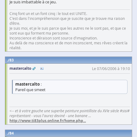
Je suis imbattable à ce jeu.
Cinq font un et un font cinq : le tout est UNITE.
C'est dans l'incompréhension que je suscite que je trouve ma raison
d'être.
Je suis moi, et je le suis parce que les autres ne le sont pas, et que ce
sont eux qui forment ma personne.
Inconscience et déraison sont source d'imagination.
Au delà de ma conscience et de mon inconscient, mes rêves créent la
réalité.
83
mastercalto
Le 07/06/2006 à 19:10
mastercalto
:
Pareil que smeet
<-- et à votre gauche une superbe peinture pointilliste du XVIe siècle #sisi#
représentant - vous l'aurez deviné - une banane ...
http://www.ti83plus.online.fr/home.php
...
84