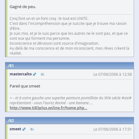
Gagné de peu.
Cinq font un et un font cinq : le tout est UNITE.
C'est dans l'incompréhension que je suscite que je trouve ma raison
d'être.
Je suis moi, et je le suis parce que les autres ne le sont pas, et que ce
sont eux qui forment ma personne.
Inconscience et déraison sont source d'imagination.
Au delà de ma conscience et de mon inconscient, mes rêves créent la
réalité.
81
mastercalto
Le 07/06/2006 à 12:38
Pareil que smeet
<-- et à votre gauche une superbe peinture pointilliste du XVIe siècle #sisi#
représentant - vous l'aurez deviné - une banane ...
http://www.ti83plus.online.fr/home.php
...
82
smeet
Le 07/06/2006 à 17:31