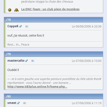
pedrolane stoppe la chute des chevaux
La DNC-Team : un club plein de mystères
78
CoppeR
Le 06/06/2006 à 20:36
ouf, j'ai réussit, cette fois !!
Rest... In... Peace
79
mastercalto
Le 07/06/2006 à 10:00
Ouééé !!
<-- et à votre gauche une superbe peinture pointilliste du XVIe siècle #sisi#
représentant - vous l'aurez deviné - une banane ...
http://www.ti83plus.online.fr/home.php
...
80
smeet
Le 07/06/2006 à 11:19