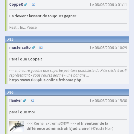
CoppeR
Le 08/06/2006 à 01:11
Ca devient lassant de toujours gagner ...
Rest... In... Peace
85
mastercalto
Le 08/06/2006 à 10:29
Pareil que CoppeR
<-- et à votre gauche une superbe peinture pointilliste du XVIe siècle #sisi#
représentant - vous l'aurez deviné - une banane ...
http://www.ti83plus.online.fr/home.php
...
86
flanker
Le 08/06/2006 à 15:30
pareil que moi
<<< Kernel Extremis©®™ >>> et
Inventeur de la
différence administratif/judiciaire !
(©Yoshi Noir)