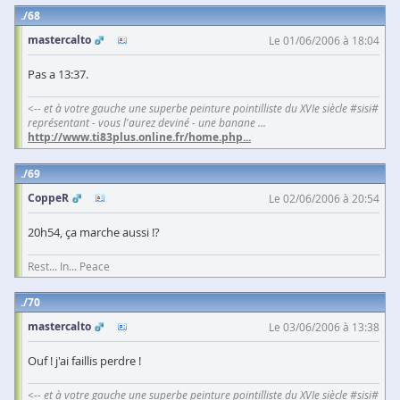
68
mastercalto
Le 01/06/2006 à 18:04
Pas a 13:37.
<-- et à votre gauche une superbe peinture pointilliste du XVIe siècle #sisi#
représentant - vous l'aurez deviné - une banane ...
http://www.ti83plus.online.fr/home.php
...
69
CoppeR
Le 02/06/2006 à 20:54
20h54, ça marche aussi !?
Rest... In... Peace
70
mastercalto
Le 03/06/2006 à 13:38
Ouf ! j'ai faillis perdre !
<-- et à votre gauche une superbe peinture pointilliste du XVIe siècle #sisi#