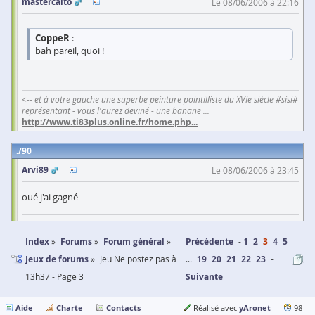
mastercalto
Le 08/06/2006 à 22:16
CoppeR
:
bah pareil, quoi !
<-- et à votre gauche une superbe peinture pointilliste du XVIe siècle #sisi#
représentant - vous l'aurez deviné - une banane ...
http://www.ti83plus.online.fr/home.php
...
90
Arvi89
Le 08/06/2006 à 23:45
oué j'ai gagné
Index
Forums
Forum général
Précédente
1
2
3
4
5
Jeux de forums
Jeu Ne postez pas à
...
19
20
21
22
23
13h37 - Page 3
Suivante
Aide
Charte
Contacts
yAronet
Réalisé avec
98