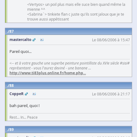
<Vertyos> un poil plus mais elle suce bien quand même la
mienne ^^
<Sabrina`> tinkiete flan c juste qu'ils sont jaloux que je te
trouve aussi appétissant
87
mastercalto
Le 08/06/2006 à 15:47
Pareil quoi...
<-- et à votre gauche une superbe peinture pointilliste du XVIe siècle #sisi#
représentant - vous l'aurez deviné - une banane ...
http://www.ti83plus.online.fr/home.php
...
88
CoppeR
Le 08/06/2006 à 21:17
bah pareil, quoi !
Rest... In... Peace
89