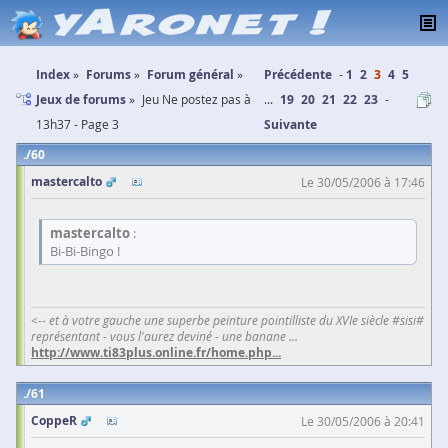
Index
Forums
Forum général
Précédente
1
2
3
4
5
Jeux de forums
Jeu Ne postez pas à
...
19
20
21
22
23
13h37 - Page 3
Suivante
60
mastercalto
Le 30/05/2006 à 17:46
mastercalto
:
Bi-Bi-Bingo !
<-- et à votre gauche une superbe peinture pointilliste du XVIe siècle #sisi#
représentant - vous l'aurez deviné - une banane ...
http://www.ti83plus.online.fr/home.php
...
61
CoppeR
Le 30/05/2006 à 20:41