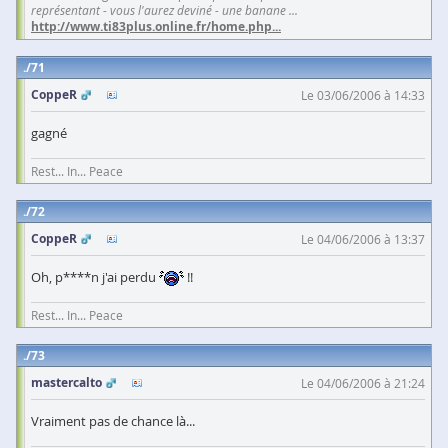
représentant - vous l'aurez deviné - une banane ...
http://www.ti83plus.online.fr/home.php
...
71
CoppeR
Le 03/06/2006 à 14:33
gagné
Rest... In... Peace
72
CoppeR
Le 04/06/2006 à 13:37
Oh, p****n j'ai perdu
!!
Rest... In... Peace
73
mastercalto
Le 04/06/2006 à 21:24
Vraiment pas de chance là...