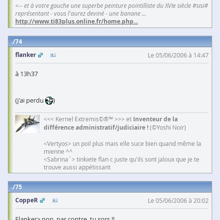
<-- et à votre gauche une superbe peinture pointilliste du XVIe siècle #sisi#
représentant - vous l'aurez deviné - une banane ...
http://www.ti83plus.online.fr/home.php
...
74
flanker
Le 05/06/2006 à 14:47
à 13h37
(j'ai perdu
)
<<< Kernel Extremis©®™ >>> et
Inventeur de la
différence administratif/judiciaire !
(©Yoshi Noir)
<Vertyos> un poil plus mais elle suce bien quand même la
mienne ^^
<Sabrina`> tinkiete flan c juste qu'ils sont jaloux que je te
trouve aussi appétissant
75
CoppeR
Le 05/06/2006 à 20:02
Flanker> non, par contre, tu sors !!