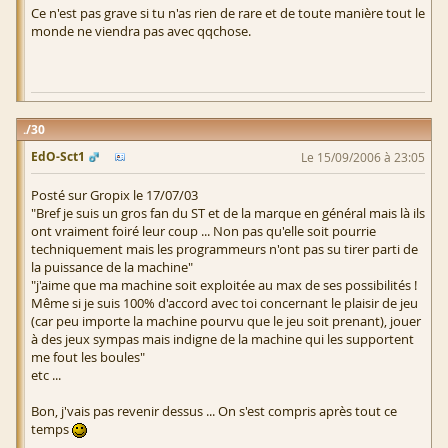
Ce n'est pas grave si tu n'as rien de rare et de toute manière tout le
monde ne viendra pas avec qqchose.
30
EdO-Sct1
Le 15/09/2006 à 23:05
Posté sur Gropix le 17/07/03
"Bref je suis un gros fan du ST et de la marque en général mais là ils
ont vraiment foiré leur coup ... Non pas qu'elle soit pourrie
techniquement mais les programmeurs n'ont pas su tirer parti de
la puissance de la machine"
"j'aime que ma machine soit exploitée au max de ses possibilités !
Même si je suis 100% d'accord avec toi concernant le plaisir de jeu
(car peu importe la machine pourvu que le jeu soit prenant), jouer
à des jeux sympas mais indigne de la machine qui les supportent
me fout les boules"
etc ...
Bon, j'vais pas revenir dessus ... On s'est compris après tout ce
temps