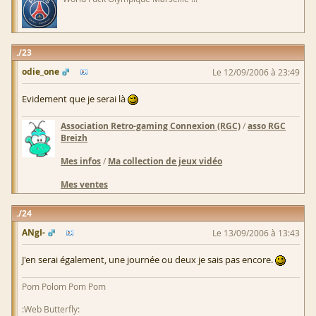
23
odie_one
Le 12/09/2006 à 23:49
Evidement que je serai là
Association Retro-gaming Connexion (RGC)
/
asso RGC
Breizh
Mes infos
/
Ma collection de jeux vidéo
Mes ventes
24
ANgI-
Le 13/09/2006 à 13:43
J'en serai également, une journée ou deux je sais pas encore.
Pom Polom Pom Pom
:Web Butterfly: