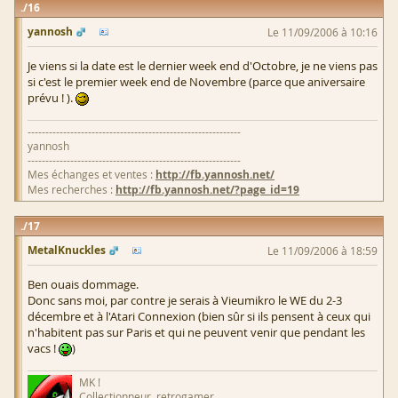
16
yannosh
Le 11/09/2006 à 10:16
Je viens si la date est le dernier week end d'Octobre, je ne viens pas
si c'est le premier week end de Novembre (parce que aniversaire
prévu ! ).
------------------------------------------------------------
yannosh
------------------------------------------------------------
Mes échanges et ventes :
http://fb.yannosh.net/
Mes recherches :
http://fb.yannosh.net/?page_id=19
17
MetalKnuckles
Le 11/09/2006 à 18:59
Ben ouais dommage.
Donc sans moi, par contre je serais à Vieumikro le WE du 2-3
décembre et à l'Atari Connexion (bien sûr si ils pensent à ceux qui
n'habitent pas sur Paris et qui ne peuvent venir que pendant les
vacs !
)
MK !
Collectionneur, retrogamer.