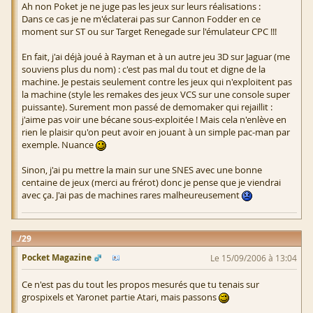
Ah non Poket je ne juge pas les jeux sur leurs réalisations :
Dans ce cas je ne m'éclaterai pas sur Cannon Fodder en ce
moment sur ST ou sur Target Renegade sur l'émulateur CPC !!!
En fait, j'ai déjà joué à Rayman et à un autre jeu 3D sur Jaguar (me
souviens plus du nom) : c'est pas mal du tout et digne de la
machine. Je pestais seulement contre les jeux qui n'exploitent pas
la machine (style les remakes des jeux VCS sur une console super
puissante). Surement mon passé de demomaker qui rejaillit :
j'aime pas voir une bécane sous-exploitée ! Mais cela n'enlève en
rien le plaisir qu'on peut avoir en jouant à un simple pac-man par
exemple. Nuance
Sinon, j'ai pu mettre la main sur une SNES avec une bonne
centaine de jeux (merci au frérot) donc je pense que je viendrai
avec ça. J'ai pas de machines rares malheureusement
29
Pocket Magazine
Le 15/09/2006 à 13:04
Ce n'est pas du tout les propos mesurés que tu tenais sur
grospixels et Yaronet partie Atari, mais passons