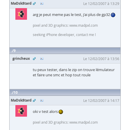
MaDsk8tard
Le 12/02/2007 à 13:29
arg je peut meme pas le test, j'ai plus de gp32
pixel and 3D graphics: www.madpxl.com
seeking iPhone developer, contact me !
9
grincheux
Le 12/02/2007 à 13:56
tu peux tester, dans le zip on trouve lémulateur
et faire une smc et hop tout roule
10
MaDsk8tard
Le 12/02/2007 à 14:17
oki v test alors
pixel and 3D graphics: www.madpxl.com