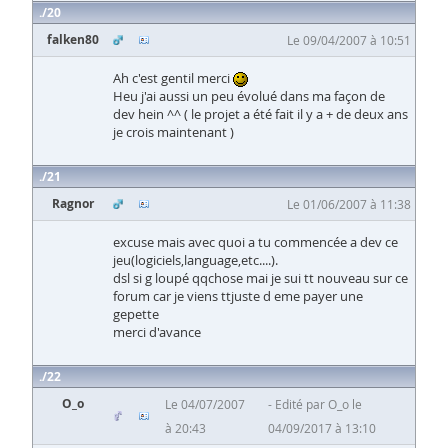
20
falken80
Le 09/04/2007 à 10:51
Ah c'est gentil merci
Heu j'ai aussi un peu évolué dans ma façon de
dev hein ^^ ( le projet a été fait il y a + de deux ans
je crois maintenant )
21
Ragnor
Le 01/06/2007 à 11:38
excuse mais avec quoi a tu commencée a dev ce
jeu(logiciels,language,etc....).
dsl si g loupé qqchose mai je sui tt nouveau sur ce
forum car je viens ttjuste d eme payer une
gepette
merci d'avance
22
O_o
Le 04/07/2007
Edité par O_o le
à 20:43
04/09/2017 à 13:10