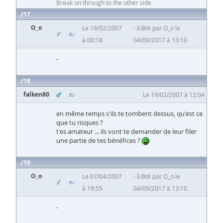
Break on through to the other side
17
O_o
Le 19/02/2007
Edité par O_o le
à 00:18
04/09/2017 à 13:10
-
18
falken80
Le 19/02/2007 à 12:04
en même temps s'ils te tombent dessus, qu'est ce
que tu risques ?
t'es amateur ... ils vont te demander de leur filer
une partie de tes bénéfices ?
19
O_o
Le 07/04/2007
Edité par O_o le
à 19:55
04/09/2017 à 13:10
-