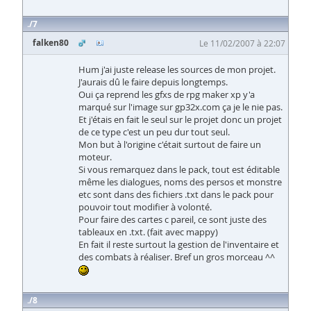
7
falken80
Le 11/02/2007 à 22:07
Hum j'ai juste release les sources de mon projet.
J'aurais dû le faire depuis longtemps.
Oui ça reprend les gfxs de rpg maker xp y'a
marqué sur l'image sur gp32x.com ça je le nie pas.
Et j'étais en fait le seul sur le projet donc un projet
de ce type c'est un peu dur tout seul.
Mon but à l'origine c'était surtout de faire un
moteur.
Si vous remarquez dans le pack, tout est éditable
même les dialogues, noms des persos et monstre
etc sont dans des fichiers .txt dans le pack pour
pouvoir tout modifier à volonté.
Pour faire des cartes c pareil, ce sont juste des
tableaux en .txt. (fait avec mappy)
En fait il reste surtout la gestion de l'inventaire et
des combats à réaliser. Bref un gros morceau ^^
8