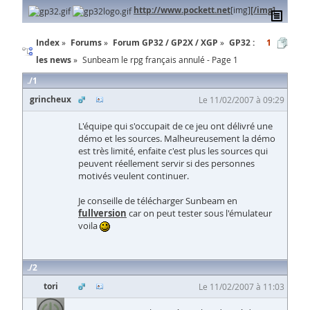
http://www.pockett.net
[img]
[/img]
Index
Forums
Forum GP32 / GP2X / XGP
GP32 :
1
les news
Sunbeam le rpg français annulé - Page 1
1
grincheux
Le 11/02/2007 à 09:29
L'équipe qui s'occupait de ce jeu ont délivré une
démo et les sources. Malheureusement la démo
est très limité, enfaite c'est plus les sources qui
peuvent réellement servir si des personnes
motivés veulent continuer.
Je conseille de télécharger Sunbeam en
fullversion
car on peut tester sous l'émulateur
voila
2
tori
Le 11/02/2007 à 11:03