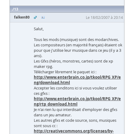
13
falken80
Le 18/02/2007 à 20:14
Salut,
Tous les mods (musique) sont des modarchives.
Les compositeurs (en majorité français) étaient ok
pour que j'utilise leur musique dans ce jeu (il y a 3
ans).
Les Gfxs (héros, monstres, cartes) sont de xp
maker rpg.
Télécharger librement le paquet ici :
http://www.enterbrain.co.jp/tkool/RPG_XP/e
ng/download.html
Accepter les conditons ici si vous voulez utiliser
ces gfxs :
http://www.enterbrain.co.jp/tkool/RPG_XP/e
ng/rtp_download.html
Je n'ai rien lu qui interdisait d'employer des gfxs
dans un jeu amateur.
Les autres gfxs et code source, sons, musiques
sont sous cc :
http://creativecommons.org/licenses/by-