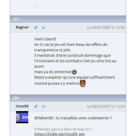
-
23
Ragnor
Le 06/07/2007 à 10:20
merci bien!!!
en tt cas le jeu est bien beau les effets de
transparence st jolis
il meriterait d'etre continué dommage que
l'inventaire et les combats n'ait pu etre mis au
point
mais ya du potentiel
Reste a esperer qu'une equipe suffisamment
motivé puisse s'y mettre
24
ricco59
Le 09/07/2007 à 12:59
@falken80 : tu travaillais avec codewarrior ?
N'hésitez pas à y faire un tour ici >
https://linktr.ee/ricco59_em