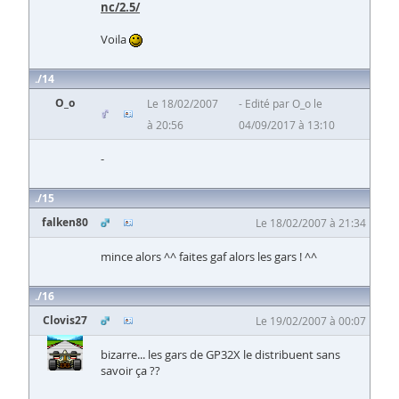
nc/2.5/
Voila
14
O_o
Le 18/02/2007
Edité par O_o le
à 20:56
04/09/2017 à 13:10
-
15
falken80
Le 18/02/2007 à 21:34
mince alors ^^ faites gaf alors les gars ! ^^
16
Clovis27
Le 19/02/2007 à 00:07
bizarre... les gars de GP32X le distribuent sans
savoir ça ??