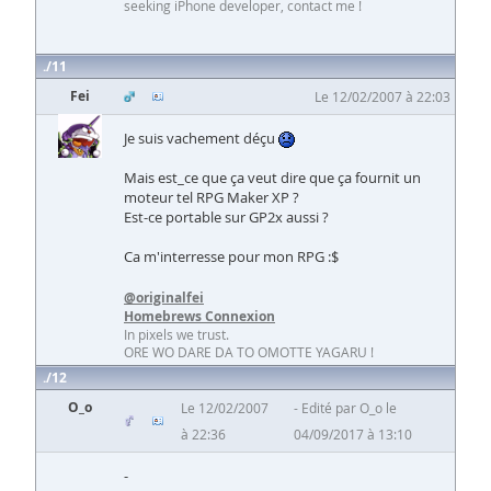
seeking iPhone developer, contact me !
11
Fei
Le 12/02/2007 à 22:03
Je suis vachement déçu
Mais est_ce que ça veut dire que ça fournit un
moteur tel RPG Maker XP ?
Est-ce portable sur GP2x aussi ?
Ca m'interresse pour mon RPG :$
@originalfei
Homebrews Connexion
In pixels we trust.
ORE WO DARE DA TO OMOTTE YAGARU !
12
O_o
Le 12/02/2007
Edité par O_o le
à 22:36
04/09/2017 à 13:10
-