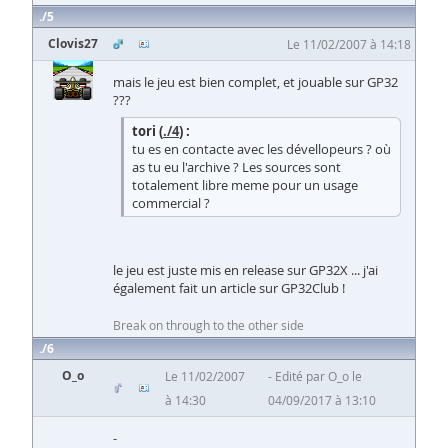
5
Clovis27
Le 11/02/2007 à 14:18
mais le jeu est bien complet, et jouable sur GP32
???
tori (
./4
) :
tu es en contacte avec les dévellopeurs ? où
as tu eu l'archive ? Les sources sont
totalement libre meme pour un usage
commercial ?
le jeu est juste mis en release sur GP32X ... j'ai
également fait un article sur GP32Club !
Break on through to the other side
6
O_o
Le 11/02/2007
Edité par O_o le
à 14:30
04/09/2017 à 13:10
-