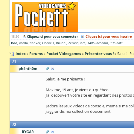
18:30
Cliquez ici pour vous connecter
Cliquez ici pour vous inscrire
Boo
ysalla
flanker
Chevels
Brunni
Zerosquare
1486 inconnus
135 bots
Index
Forums
Pocket Videogames
Présentez-vous !
Salut! - P
1
ph4nth0m
Salut, je me présente !
Maxime, 19 ans, je viens du québec.
J'ai découvert votre site en regardant des photos 
j'adore les jeux videos de console, meme si ma co
j'aggrandis ma collection doucement
2
RYGAR