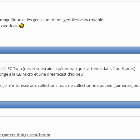
ys magnifique et les gens sont d'une gentillesse incroyable.
ouviendrais!
, FC Twin (nes et snes) ainsi qu'une wii (que j'attends dans 2 ou 3 jours)
songe a la GB Micro et une dreamcast d'ici peu
je m'intéresse aux collections mais ne collectionne que peu. J'aimerais jouer
w.gamers-things.com/forum