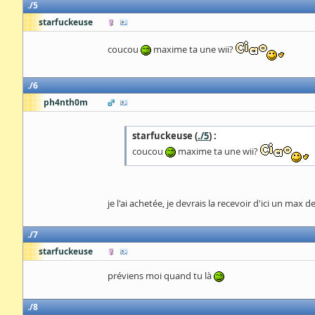
5
starfuckeuse
coucou
maxime ta une wii?
6
ph4nth0m
starfuckeuse (
./5
) :
coucou
maxime ta une wii?
je l'ai achetée, je devrais la recevoir d'ici un max d
7
starfuckeuse
préviens moi quand tu là
8