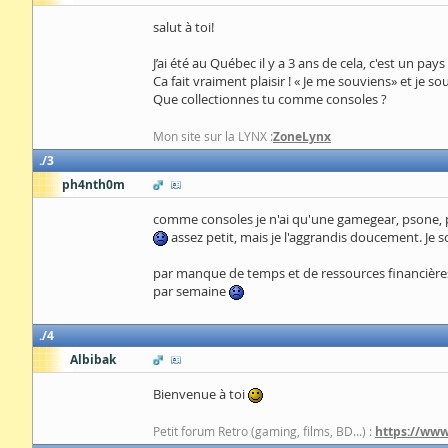
salut à toi!
J’ai été au Québec il y a 3 ans de cela, c'est un pa
Ca fait vraiment plaisir ! « Je me souviens» et je s
Que collectionnes tu comme consoles ?
Mon site sur la LYNX :
ZoneLynx
3
ph4nth0m
comme consoles je n'ai qu'une gamegear, psone, ps2
assez petit, mais je l'aggrandis doucement. Je 
par manque de temps et de ressources financières, 
par semaine
4
Albibak
Bienvenue à toi
Petit forum Retro (gaming, films, BD...) :
https://ww