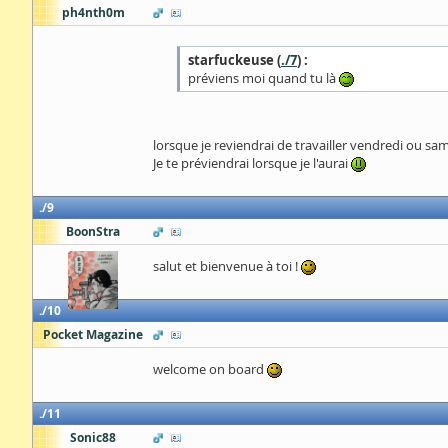
ph4nth0m
starfuckeuse (
./7
) :
préviens moi quand tu là
lorsque je reviendrai de travailler vendredi ou sa
Je te préviendrai lorsque je l'aurai
9
BoonStra
salut et bienvenue à toi !
10
Pocket Magazine
welcome on board
11
Sonic88