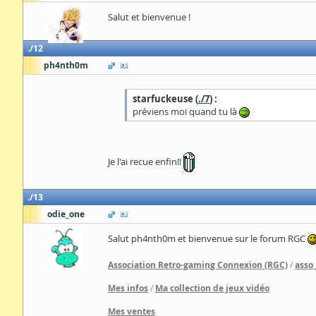
Salut et bienvenue !
12
ph4nth0m
starfuckeuse (
./7
) :
préviens moi quand tu là
Je l'ai recue enfin!!
13
odie_one
Salut ph4nth0m et bienvenue sur le forum RGC
Association Retro-gaming Connexion (RGC)
/
asso
Mes infos
/
Ma collection de jeux vidéo
Mes ventes