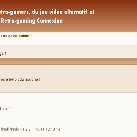
t de passe oublié ?
age 1
mière 64-bit du marché !
1
2
3
4
fredifredo
1
2
3
...
10
11
12
13
14