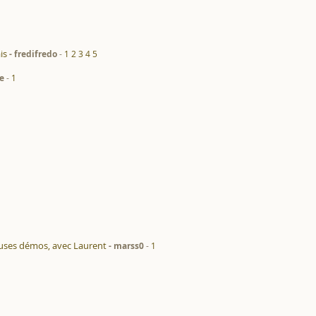
is
fredifredo
1
2
3
4
5
e
1
euses démos, avec Laurent
marss0
1