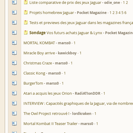
Liste comparative de prix des jeux Jaguar
odie_one
1
2
Projets homebrew Jaguar
Pocket Magazine
1
2
3
4
5
6
Tests et previews des jeux Jaguar dans les magazines frança
Sondage
Vos futurs achats Jaguar & Lynx
Pocket Magazin
MORTAL KOMBAT
marss0
1
Miracle Boy arrive
kawickboy
1
Christmas Craze
marss0
1
Classic Kong
marss0
1
BurgerTom
marss0
1
Atari a acquis les jeux Orion
RadiATIonDDR
1
INTERVIEW : Capacités graphiques de la Jaguar, via de nombr
The Owl Project retrouvé !
lordkraken
1
Mortal Kombat II Teaser Trailer
marss0
1