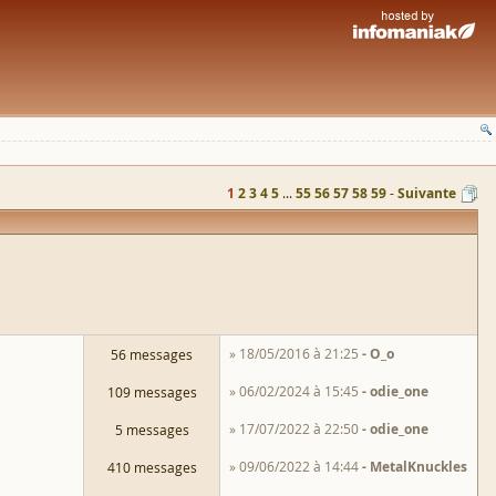
1
2
3
4
5
...
55
56
57
58
59
Suivante
» 18/05/2016 à 21:25
O_o
56 messages
» 06/02/2024 à 15:45
odie_one
109 messages
» 17/07/2022 à 22:50
odie_one
5 messages
» 09/06/2022 à 14:44
MetalKnuckles
410 messages