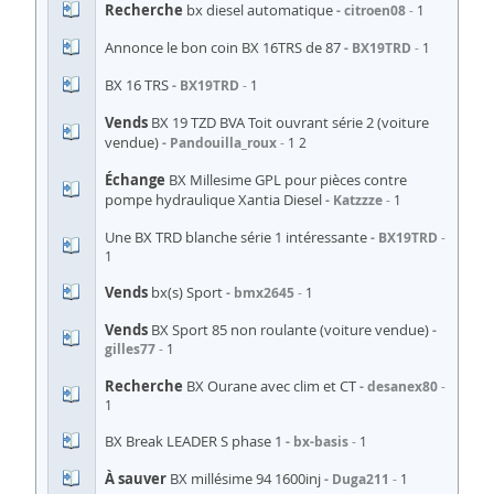
Recherche
bx diesel automatique
citroen08
1
Annonce le bon coin BX 16TRS de 87
BX19TRD
1
BX 16 TRS
BX19TRD
1
Vends
BX 19 TZD BVA Toit ouvrant série 2 (voiture
vendue)
Pandouilla_roux
1
2
Échange
BX Millesime GPL pour pièces contre
pompe hydraulique Xantia Diesel
Katzzze
1
Une BX TRD blanche série 1 intéressante
BX19TRD
1
Vends
bx(s) Sport
bmx2645
1
Vends
BX Sport 85 non roulante (voiture vendue)
gilles77
1
Recherche
BX Ourane avec clim et CT
desanex80
1
BX Break LEADER S phase 1
bx-basis
1
À sauver
BX millésime 94 1600inj
Duga211
1