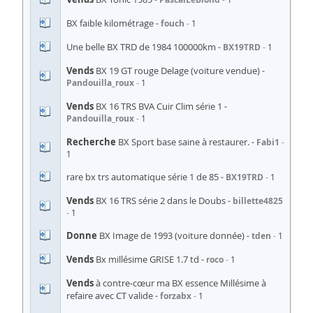
BX faible kilométrage
fouch
1
Une belle BX TRD de 1984 100000km
BX19TRD
1
Vends
BX 19 GT rouge Delage (voiture vendue)
Pandouilla_roux
1
Vends
BX 16 TRS BVA Cuir Clim série 1
Pandouilla_roux
1
Recherche
BX Sport base saine à restaurer.
Fabi1
1
rare bx trs automatique série 1 de 85
BX19TRD
1
Vends
BX 16 TRS série 2 dans le Doubs
billette4825
1
Donne
BX Image de 1993 (voiture donnée)
tden
1
Vends
Bx millésime GRISE 1.7 td
roco
1
Vends
à contre-cœur ma BX essence Millésime à
refaire avec CT valide
forzabx
1