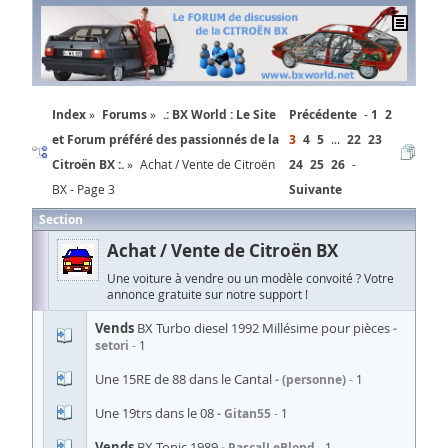
Index
Forums
.: BX World : Le Site
Précédente
1
2
et Forum préféré des passionnés de la
3
4
5
...
22
23
Citroën BX :.
Achat / Vente de Citroën
24
25
26
BX - Page 3
Suivante
Section
Achat / Vente de Citroën BX
Une voiture à vendre ou un modèle convoité ? Votre
annonce gratuite sur notre support !
Vends
BX Turbo diesel 1992 Millésime pour pièces
setori
1
Une 15RE de 88 dans le Cantal
(personne)
1
Une 19trs dans le 08
Gitan55
1
Vends
BX Tonic 1989
PascalLeBlond
1