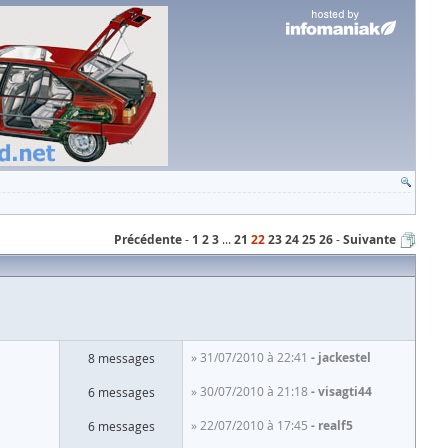
Précédente
1
2
3
...
21
22
23
24
25
26
Suivante
» 31/07/2010 à 22:41
jackestel
8 messages
» 30/07/2010 à 21:18
visagti44
6 messages
» 22/07/2010 à 17:45
realf5
6 messages