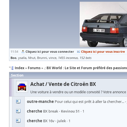
11:54
Cliquez ici pour vous connecter
Cliquez ici pour vous inscrire
Boo
ysalla
Nhut
Brunni
vince
1455 inconnus
152 bots
Index
Forums
.: BX World : Le Site et Forum préféré des passionn
Section
Achat / Vente de Citroën BX
Une voiture à vendre ou un modèle convoité ? Votre annonce g
outre-manche
Pour celui qui est prêt à aller la chercher...
cherche
BX break
Kevinou 51
1
cherche
BX 16v
julek
1