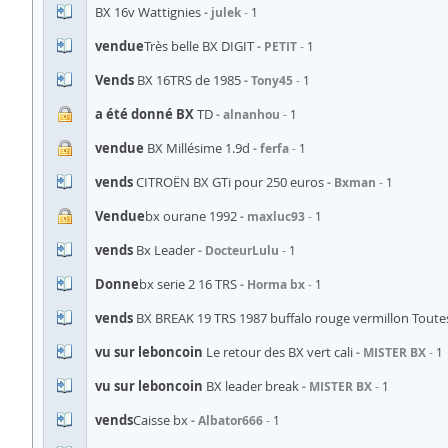
BX 16v Wattignies
julek
1
vendue
Très belle BX DIGIT
PETIT
1
Vends
BX 16TRS de 1985
Tony45
1
a été donné BX
TD
alnanhou
1
vendue
BX Millésime 1.9d
ferfa
1
vends
CITROËN BX GTi pour 250 euros
Bxman
1
Vendue
bx ourane 1992
maxluc93
1
vends
Bx Leader
DocteurLulu
1
Donne
bx serie 2 16 TRS
Horma bx
1
vends
BX BREAK 19 TRS 1987 buffalo rouge vermillon Tout
vu sur leboncoin
Le retour des BX vert cali
MISTER BX
1
vu sur leboncoin
BX leader break
MISTER BX
1
vends
Caisse bx
Albator666
1