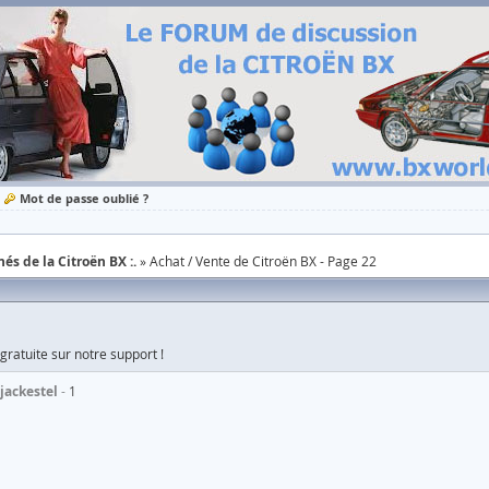
Mot de passe oublié ?
és de la Citroën BX :.
Achat / Vente de Citroën BX - Page 22
ratuite sur notre support !
jackestel
1