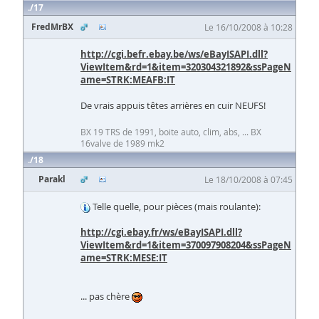
17
FredMrBX
Le 16/10/2008 à 10:28
http://cgi.befr.ebay.be/ws/eBayISAPI.dll?
ViewItem&rd=1&item=320304321892&ssPageN
ame=STRK:MEAFB:IT
De vrais appuis têtes arrières en cuir NEUFS!
BX 19 TRS de 1991, boite auto, clim, abs, ... BX
16valve de 1989 mk2
18
Parakl
Le 18/10/2008 à 07:45
Telle quelle, pour pièces (mais roulante):
http://cgi.ebay.fr/ws/eBayISAPI.dll?
ViewItem&rd=1&item=370097908204&ssPageN
ame=STRK:MESE:IT
... pas chère