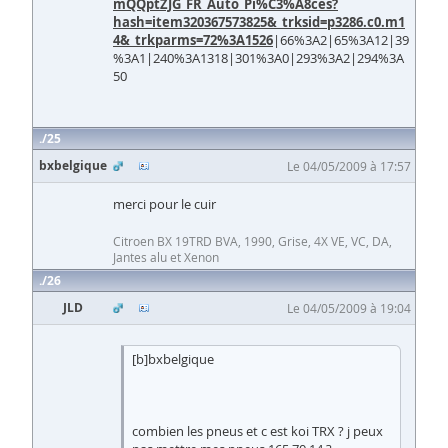
mQQptZJG_FR_Auto_Pi%C3%A8ces?
hash=item320367573825&_trksid=p3286.c0.m1
4&_trkparms=72%3A1526
|66%3A2|65%3A12|39
%3A1|240%3A1318|301%3A0|293%3A2|294%3A
50
25
bxbelgique
Le 04/05/2009 à 17:57
merci pour le cuir
Citroen BX 19TRD BVA, 1990, Grise, 4X VE, VC, DA,
Jantes alu et Xenon
26
JLD
Le 04/05/2009 à 19:04
[b]bxbelgique
combien les pneus et c est koi TRX ? j peux