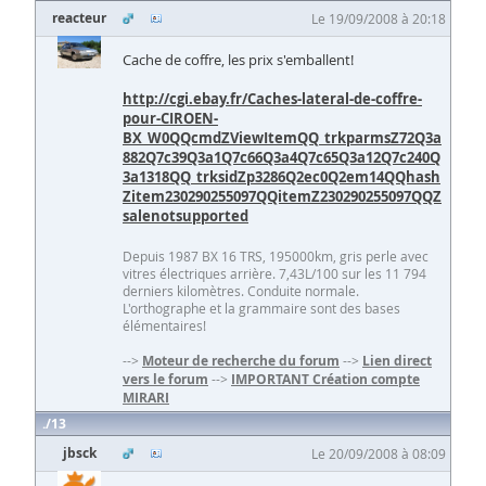
reacteur
Le 19/09/2008 à 20:18
Cache de coffre, les prix s'emballent!
http://cgi.ebay.fr/Caches-lateral-de-coffre-
pour-CIROEN-
BX_W0QQcmdZViewItemQQ_trkparmsZ72Q3a
882Q7c39Q3a1Q7c66Q3a4Q7c65Q3a12Q7c240Q
3a1318QQ_trksidZp3286Q2ec0Q2em14QQhash
Zitem230290255097QQitemZ230290255097QQZ
salenotsupported
Depuis 1987 BX 16 TRS, 195000km, gris perle avec
vitres électriques arrière. 7,43L/100 sur les 11 794
derniers kilomètres. Conduite normale.
L'orthographe et la grammaire sont des bases
élémentaires!
-->
Moteur de recherche du forum
-->
Lien direct
vers le forum
-->
IMPORTANT Création compte
MIRARI
13
jbsck
Le 20/09/2008 à 08:09