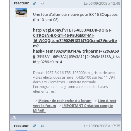
reacteur
Le 06/09/2008 à 12:48
Une tête d'allumeur neuve pour BX 16 SOupapes
(fin 10 sept 08):
http://cgi.ebay.fr/TETE-ALLUMEUR-DOIGT-
CITROEN-BX-GTI-16-PEUGEOT-MI-
16_W0QQitemZ190249183147QQcmdZViewIte
m?
hash=item190249183147&_trkparms=72%3A60
6
|39%3A1|66%3A2|65%3A12|240%3A1318&_trks
id=p3286.c0.m14
Depuis 1987 BX 16 TRS, 195000km, gris perle avec
vitres électriques arrière. 7,43L/100 sur les 11 794
derniers kilomètres. Conduite normale.
L'orthographe et la grammaire sont des bases
élémentaires!
-->
Moteur de recherche du forum
-->
Lien direct
vers le forum
-->
IMPORTANT Création compte
MIRARI
3
reacteur
Le 13/09/2008 à 17:35