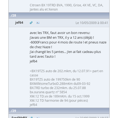
Citroen BX 19TRD BVA, 1990, Grise, 4X VE, VC, DA,
Jantes alu et Xenon
28
jef64
Le 10/05/2009 à 00:41
avec les TRX, faut avoir un bon revenu:
j'avais une BM en TRX, il y a 12 ans (déjà) !
-6000Francs pour 4 mois de route ! et pneus naze
de chez Naze !
j'ai changé les 5 jantes... j'en ai fait cadeau plus
tard avec l'auto !
jef64
<BX19TZS auto de 202.mkm, du 12.07.91> part en
casse
BX19TZS auto de 199750km de 90
BXMillésimeTurboD.288mKm du09-03-92
BX.TRD turbo de 232mkm. du 25.07.88
bx.ourane.quartz n° 5854
XM.12 TD.vx de 189mKm. du 15 oct.1999
XM.12 TD harmonie de 94 (pour pièces)
jef64
29
FredMrBX
Le 22/05/2009 à 18:37