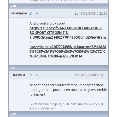
Soupapes Mk1 - BX GTi 90' Export - BX TRD 85'
10
serialpyro
Le 18/09/2008 à 22:36
Anti brouillard bx sport
http://cgi.ebay.fr/ANTI-BROUILLARS-POUR-
BX-SPORT-CITROEN-T-B-
E_W0QQitemZ140267701495QQcmdZViewItem
?
hash=item140267701495&_trkparms=72%3A88
2%7C39%3A1%7C66%3A2%7C65%3A12%7C240
%3A1318&_trksid=p3286.c0.m14
11
BX19TD
Le 19/09/2008 à 15:55
ce sont des anti brouillard renault adaptés dans
des logements pour bx en tout cas sa y ressemble
fortement
Le ridicule ne tue plus, nulle part, mais aux U.S.A. il
enrichit drôlement
12