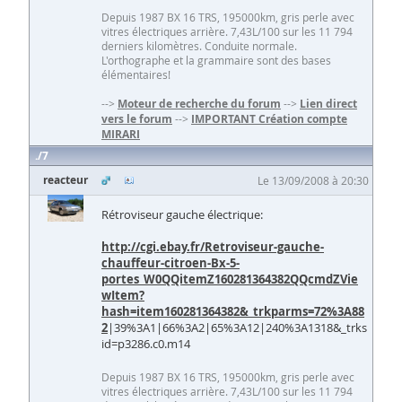
Depuis 1987 BX 16 TRS, 195000km, gris perle avec
vitres électriques arrière. 7,43L/100 sur les 11 794
derniers kilomètres. Conduite normale.
L'orthographe et la grammaire sont des bases
élémentaires!
-->
Moteur de recherche du forum
-->
Lien direct
vers le forum
-->
IMPORTANT Création compte
MIRARI
7
reacteur
Le 13/09/2008 à 20:30
Rétroviseur gauche électrique:
http://cgi.ebay.fr/Retroviseur-gauche-
chauffeur-citroen-Bx-5-
portes_W0QQitemZ160281364382QQcmdZVie
wItem?
hash=item160281364382&_trkparms=72%3A88
2
|39%3A1|66%3A2|65%3A12|240%3A1318&_trks
id=p3286.c0.m14
Depuis 1987 BX 16 TRS, 195000km, gris perle avec
vitres électriques arrière. 7,43L/100 sur les 11 794