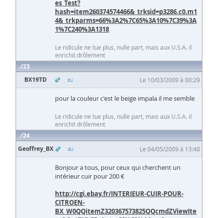
es_Test?
hash=item260374574466&_trksid=p3286.c0.m1
4&_trkparms=66%3A2%7C65%3A10%7C39%3A
1%7C240%3A1318
Le ridicule ne tue plus, nulle part, mais aux U.S.A. il
enrichit drôlement
23
BX19TD
Le 10/03/2009 à 00:29
pour la couleur c'est le beige impala il me semble
Le ridicule ne tue plus, nulle part, mais aux U.S.A. il
enrichit drôlement
24
Geoffrey_BX
Le 04/05/2009 à 13:40
Bonjour a tous, pour ceux qui cherchent un
intérieur cuir pour 200 €
http://cgi.ebay.fr/INTERIEUR-CUIR-POUR-
CITROEN-
BX_W0QQitemZ320367573825QQcmdZViewIte