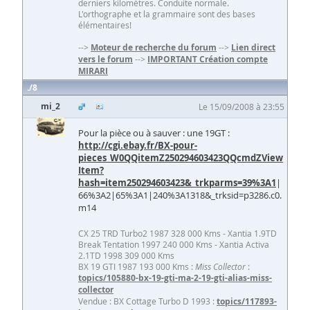
derniers kilomètres. Conduite normale.
L'orthographe et la grammaire sont des bases
élémentaires!
-->
Moteur de recherche du forum
-->
Lien direct
vers le forum
-->
IMPORTANT Création compte
MIRARI
8
mi_2
Le 15/09/2008 à 23:55
Pour la pièce ou à sauver : une 19GT :
http://cgi.ebay.fr/BX-pour-
pieces_W0QQitemZ250294603423QQcmdZView
Item?
hash=item250294603423&_trkparms=39%3A1
|
66%3A2|65%3A1|240%3A1318&_trksid=p3286.c0.
m14
CX 25 TRD Turbo2 1987 328 000 Kms - Xantia 1.9TD
Break Tentation 1997 240 000 Kms - Xantia Activa
2.1TD 1998 309 000 Kms
BX 19 GTI 1987 193 000 Kms :
Miss Collector
:
topics/105880-bx-19-gti-ma-2-19-gti-alias-miss-
collector
Vendue : BX Cottage Turbo D 1993 :
topics/117893-