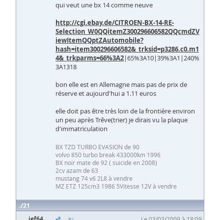
qui veut une bx 14 comme neuve
http://cgi.ebay.de/CITROEN-BX-14-RE-
Selection_W0QQitemZ300296606582QQcmdZV
iewItemQQptZAutomobile?
hash=item300296606582&_trksid=p3286.c0.m1
4&_trkparms=66%3A2
|65%3A10|39%3A1|240%
3A1318
bon elle est en Allemagne mais pas de prix de
réserve et aujourd'hui a 1.11 euros
elle doit pas être très loin de la frontière environ
un peu après Trêve(trier) je dirais vu la plaque
d'immatriculation
BX TZD TURBO EVASION de 90
volvo 850 turbo break 433000km 1996
BX noir mate de 92 ( suicide en 2008)
2cv azam de 63
mustang 74 v6 2L8 à vendre
MZ ETZ 125cm3 1986 5Vitesse 12V à vendre
21
jef64
Le 03/03/2009 à 18:09