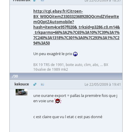
http://cgi.ebay.fr/Citroen-
BX_W0QQitemZ330332368928QQcmdZViewIte
mQQptZAutomobile?
hash=item4ce957f020&_trksid=p3286.c0.m14&
_trkparms=66%3A2%7C65%3A10%7C39%3A1%
7C240%3A1318%7C301%3A0%7C293%3A1%7C2
94%3A50
Un peu exagéré le prix
BX 19 TRS de 1991, boite auto, clim, abs, ... BX
16valve de 1989 mk2
30
kekouce
Le 22/05/2009 à 19:41
une ourane export = pallas la première fois que j
en voie une
c est claire que vu l etat c est pas donné