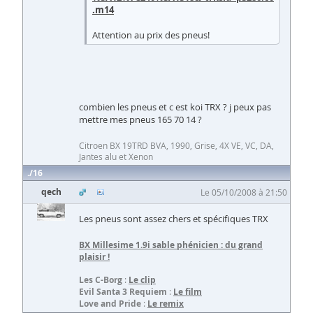
.m14
Attention au prix des pneus!
combien les pneus et c est koi TRX ? j peux pas
mettre mes pneus 165 70 14 ?
Citroen BX 19TRD BVA, 1990, Grise, 4X VE, VC, DA,
Jantes alu et Xenon
16
qech
Le 05/10/2008 à 21:50
Les pneus sont assez chers et spécifiques TRX
BX Millesime 1.9i sable phénicien
: du grand
plaisir !
Les C-Borg
:
Le clip
Evil Santa 3 Requiem
:
Le film
Love and Pride
:
Le remix