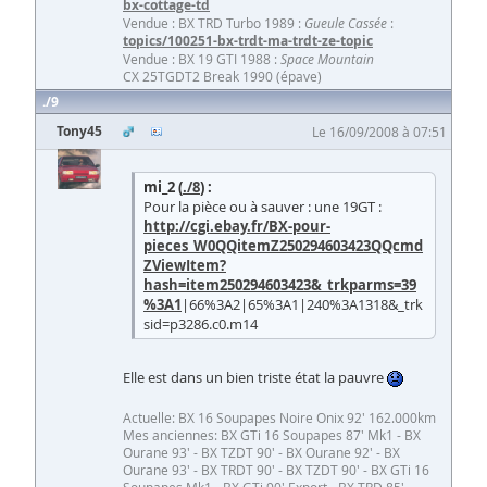
bx-cottage-td
Vendue : BX TRD Turbo 1989 :
Gueule Cassée
:
topics/100251-bx-trdt-ma-trdt-ze-topic
Vendue : BX 19 GTI 1988 :
Space Mountain
CX 25TGDT2 Break 1990 (épave)
9
Tony45
Le 16/09/2008 à 07:51
mi_2 (
./8
) :
Pour la pièce ou à sauver : une 19GT :
http://cgi.ebay.fr/BX-pour-
pieces_W0QQitemZ250294603423QQcmd
ZViewItem?
hash=item250294603423&_trkparms=39
%3A1
|66%3A2|65%3A1|240%3A1318&_trk
sid=p3286.c0.m14
Elle est dans un bien triste état la pauvre
Actuelle: BX 16 Soupapes Noire Onix 92' 162.000km
Mes anciennes: BX GTi 16 Soupapes 87' Mk1 - BX
Ourane 93' - BX TZDT 90' - BX Ourane 92' - BX
Ourane 93' - BX TRDT 90' - BX TZDT 90' - BX GTi 16