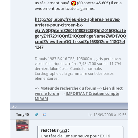
as réellement payé.
(80 contre 45-60€) Il en a
évidement pour toute la gamme.
http://cgi.ebay.fr/jeu-de-2-spheres-neuves-
arriere-pour-citroen-bx-
gti_W0QQitemZ260161808928QQihZ016QQcate
goryZ117291QQrdZ1QQssPageNameZWD1VQQ
cmdZViewItemQQ_trksidZp1638Q2em118Q2el
1247
Depuis 1987 BX 16 TRS, 195000km, gris perle avec
vitres électriques arrière. 7,43L/100 sur les 11 794
derniers kilomètres. Conduite normale.
L'orthographe et la grammaire sont des bases
élémentaires!
-->
Moteur de recherche du forum
-->
Lien direct
vers le forum
-->
IMPORTANT Création compte
MIRARI
5
Tony45
Le 13/09/2008 à 19:56
reacteur (
./2
) :
Une tête d'allumeur neuve pour BX 16