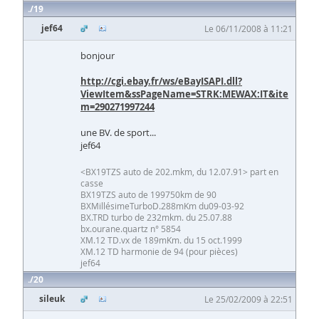
19
jef64
Le 06/11/2008 à 11:21
bonjour
http://cgi.ebay.fr/ws/eBayISAPI.dll?
ViewItem&ssPageName=STRK:MEWAX:IT&ite
m=290271997244
une BV. de sport...
jef64
<BX19TZS auto de 202.mkm, du 12.07.91> part en
casse
BX19TZS auto de 199750km de 90
BXMillésimeTurboD.288mKm du09-03-92
BX.TRD turbo de 232mkm. du 25.07.88
bx.ourane.quartz n° 5854
XM.12 TD.vx de 189mKm. du 15 oct.1999
XM.12 TD harmonie de 94 (pour pièces)
jef64
20
sileuk
Le 25/02/2009 à 22:51