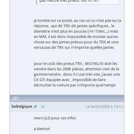
pas mettre mes pneus 165 70 14 ?
je tombe sur ce poste, au cas où tu n'ais pas eu ta
réponse , qui dit TRX dit jantes spécifiques , le
diamètre n'est plus en pouces (14 /15etc...) mais
en MM, il est donc impossible de monter autres
chose sur des jantes prévus pour du TRX et vice-
versa pas de TRX sur n'importe quelles jantes
pour le coût des pneus TRX , MICHELIN doit les
vendre dans les 200€ pièces, attention cest de la
gomme tendre , donc il s'use trés vite, j'avais une
CX GTI équipée avec , impossible de faire
décrocher la voiture par n'importe quel temps
27
bxbelgique
Le 04/05/2009 à 19:15
merci JLD pour ces infos
a bientot