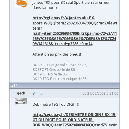
Jantes TRX pour BX sauf Sport bien sûr erreur
dans l'annonce
http://cgi.ebay.fr/4-jantes-alu-BX-
sport_W0QQitemZ250296934790QQcmdZViewI
tem?
hash=item250296934790&_trkparms=72%3A11
16%7C39%3A1%7C66%3A4%7C65%3A12%7C24
0%3A1318&_trksid=p3286.c0.m14
Attention au prix des pneus!
BX SPORT Rouge vallelunga de 85,
BX SPORT Gris perle de 86,
BX 19 GT Noire de 85,
BX 19 TRD Bleu romantique de 85,
14
qech
Le 21/09/2008 à 21:06
Débimètre 19GT ou DIGIT !!
http://cgi.ebay.fr/DEBIMETRE-ORIGINE-BX-19-
GT-OU-DIGIT-POUR-ORDINATEUR-
BOR_W0QQitemZ250294009436QQcmdZViewIt