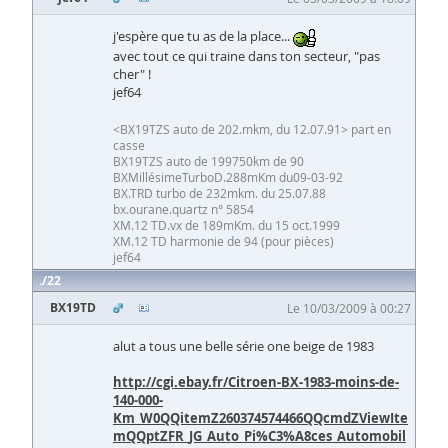
j'espère que tu as de la place...
avec tout ce qui traine dans ton secteur, "pas
cher" !
jef64
<BX19TZS auto de 202.mkm, du 12.07.91> part en
casse
BX19TZS auto de 199750km de 90
BXMillésimeTurboD.288mKm du09-03-92
BX.TRD turbo de 232mkm. du 25.07.88
bx.ourane.quartz n° 5854
XM.12 TD.vx de 189mKm. du 15 oct.1999
XM.12 TD harmonie de 94 (pour pièces)
jef64
22
BX19TD
Le 10/03/2009 à 00:27
alut a tous une belle série one beige de 1983
http://cgi.ebay.fr/Citroen-BX-1983-moins-de-
140-000-
Km_W0QQitemZ260374574466QQcmdZViewIte
mQQptZFR_JG_Auto_Pi%C3%A8ces_Automobil