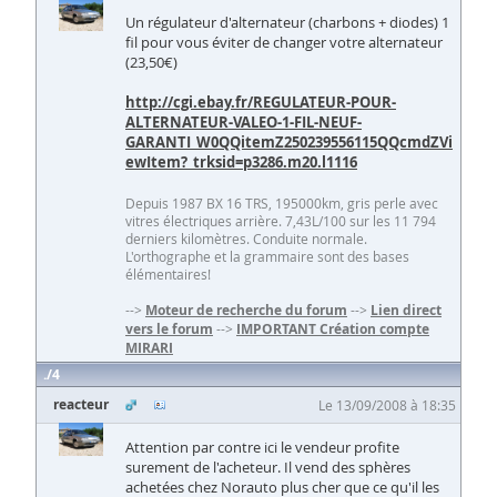
Un régulateur d'alternateur (charbons + diodes) 1
fil pour vous éviter de changer votre alternateur
(23,50€)
http://cgi.ebay.fr/REGULATEUR-POUR-
ALTERNATEUR-VALEO-1-FIL-NEUF-
GARANTI_W0QQitemZ250239556115QQcmdZVi
ewItem?_trksid=p3286.m20.l1116
Depuis 1987 BX 16 TRS, 195000km, gris perle avec
vitres électriques arrière. 7,43L/100 sur les 11 794
derniers kilomètres. Conduite normale.
L'orthographe et la grammaire sont des bases
élémentaires!
-->
Moteur de recherche du forum
-->
Lien direct
vers le forum
-->
IMPORTANT Création compte
MIRARI
4
reacteur
Le 13/09/2008 à 18:35
Attention par contre ici le vendeur profite
surement de l'acheteur. Il vend des sphères
achetées chez Norauto plus cher que ce qu'il les