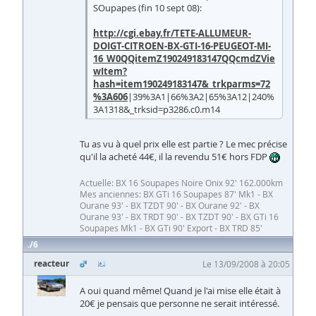
SOupapes (fin 10 sept 08):
http://cgi.ebay.fr/TETE-ALLUMEUR-
DOIGT-CITROEN-BX-GTI-16-PEUGEOT-MI-
16_W0QQitemZ190249183147QQcmdZVie
wItem?
hash=item190249183147&_trkparms=72
%3A606
|39%3A1|66%3A2|65%3A12|240%
3A1318&_trksid=p3286.c0.m14
Tu as vu à quel prix elle est partie ? Le mec précise
qu'il la acheté 44€, il la revendu 51€ hors FDP
Actuelle: BX 16 Soupapes Noire Onix 92' 162.000km
Mes anciennes: BX GTi 16 Soupapes 87' Mk1 - BX
Ourane 93' - BX TZDT 90' - BX Ourane 92' - BX
Ourane 93' - BX TRDT 90' - BX TZDT 90' - BX GTi 16
Soupapes Mk1 - BX GTi 90' Export - BX TRD 85'
6
reacteur
Le 13/09/2008 à 20:05
A oui quand même! Quand je l'ai mise elle était à
20€ je pensais que personne ne serait intéressé.