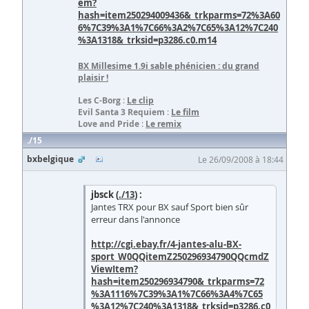
em?
hash=item250294009436&_trkparms=72%3A60
6%7C39%3A1%7C66%3A2%7C65%3A12%7C240
%3A1318&_trksid=p3286.c0.m14
BX Millesime 1.9i sable phénicien
: du grand
plaisir !
Les C-Borg
:
Le clip
Evil Santa 3 Requiem
:
Le film
Love and Pride
:
Le remix
15
bxbelgique
Le 26/09/2008 à 18:44
jbsck (
./13
) :
Jantes TRX pour BX sauf Sport bien sûr
erreur dans l'annonce
http://cgi.ebay.fr/4-jantes-alu-BX-
sport_W0QQitemZ250296934790QQcmdZ
ViewItem?
hash=item250296934790&_trkparms=72
%3A1116%7C39%3A1%7C66%3A4%7C65
%3A12%7C240%3A1318&_trksid=p3286.c0