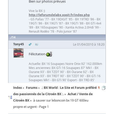
Bien sur photos prévues
Vive la BX :)
http://leforumdelabx.xooit.fr/index.php
- GS Pallas '77 - BX 19DIGIT '85 - BX 19TRD '86 - BX
19GTi '86 - BX 19GTi '87 - BX 19GTi '88 - BX GTi 4x4
'89 - BX 16Soupapes '90 - Xantia Activa 2.0Hdi '99 -
Renault Rodéo '78 - Polo Junior '87
14
Tony45
Le 01/04/2010 à 18:20
Félicitation
Actuelle: BX 16 Soupapes Noire Onix 92' 162.000km
Mes anciennes: BX GTi 16 Soupapes 87' Mk1 - BX
Ourane 93' - BX TZDT 90' - BX Ourane 92' - BX
Ourane 93' - BX TRDT 90' - BX TZDT 90' - BX GTi 16
Soupapes Mk1 - BX GTi 90' Export - BX TRD 85'
Index
Forums
.: BX World : Le Site et Forum préféré
1
des passionnés de la Citroën BX :.
Achat / Vente de
Citroën BX
à sauver sur leboncoin bx 19 GT 600eu
propre et urgent - Page 1