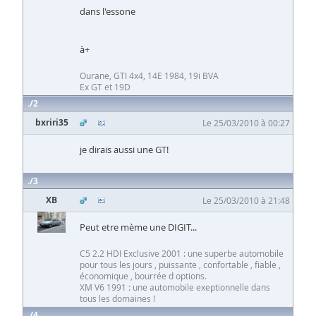
dans l'essone
à+
Ourane, GTI 4x4, 14E 1984, 19i BVA
Ex GT et 19D
2
bxriri35
Le 25/03/2010 à 00:27
je dirais aussi une GT!
3
XB
Le 25/03/2010 à 21:48
Peut etre mème une DIGIT...
C5 2.2 HDI Exclusive 2001 : une superbe automobile
pour tous les jours , puissante , confortable , fiable ,
économique , bourrée d options.
XM V6 1991 : une automobile exeptionnelle dans
tous les domaines !
4