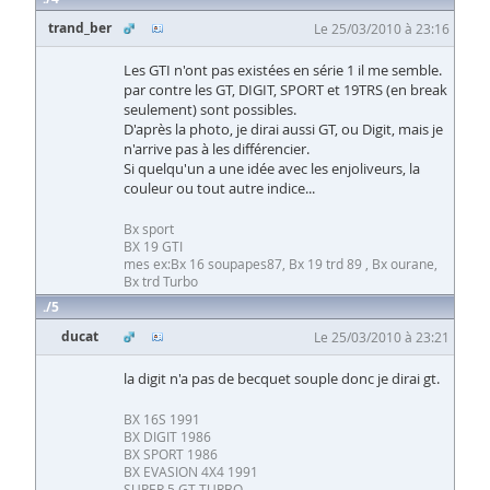
trand_ber
Le 25/03/2010 à 23:16
Les GTI n'ont pas existées en série 1 il me semble.
par contre les GT, DIGIT, SPORT et 19TRS (en break
seulement) sont possibles.
D'après la photo, je dirai aussi GT, ou Digit, mais je
n'arrive pas à les différencier.
Si quelqu'un a une idée avec les enjoliveurs, la
couleur ou tout autre indice...
Bx sport
BX 19 GTI
mes ex:Bx 16 soupapes87, Bx 19 trd 89 , Bx ourane,
Bx trd Turbo
5
ducat
Le 25/03/2010 à 23:21
la digit n'a pas de becquet souple donc je dirai gt.
BX 16S 1991
BX DIGIT 1986
BX SPORT 1986
BX EVASION 4X4 1991
SUPER 5 GT TURBO