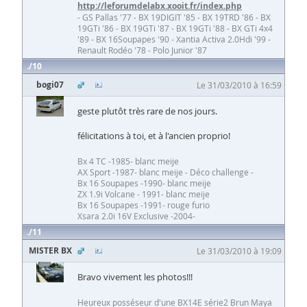
http://leforumdelabx.xooit.fr/index.php
- GS Pallas '77 - BX 19DIGIT '85 - BX 19TRD '86 - BX
19GTi '86 - BX 19GTi '87 - BX 19GTi '88 - BX GTi 4x4
'89 - BX 16Soupapes '90 - Xantia Activa 2.0Hdi '99 -
Renault Rodéo '78 - Polo Junior '87
10
bogi07
Le 31/03/2010 à 16:59
geste plutôt très rare de nos jours.
félicitations à toi, et à l'ancien proprio!
Bx 4 TC -1985- blanc meije
AX Sport -1987- blanc meije - Déco challenge -
Bx 16 Soupapes -1990- blanc meije
ZX 1.9i Volcane - 1991- blanc meije
Bx 16 Soupapes -1991- rouge furio
Xsara 2.0i 16V Exclusive -2004-
11
MISTER BX
Le 31/03/2010 à 19:09
Bravo vivement les photos!!!
Heureux posséseur d'une BX14E série2 Brun Maya