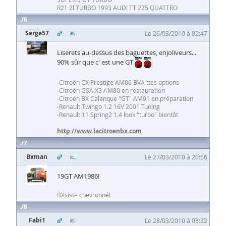
R21 2l TURBO 1993 AUDI TT 225 QUATTRO
6
Serge57
Le 26/03/2010 à 02:47
Liserets au-dessus des baguettes, enjoliveurs...
90% sûr que c' est une GT
-Citroën CX Prestige AM86 BVA ttes options
-Citroën GSA X3 AM80 en restauration
-Citroën BX Calanque "GT" AM91 en préparation
-Renault Twingo 1.2 16V 2001 Tuning
-Renault 11 Spring2 1.4 look "turbo" bientôt
http://www.lacitroenbx.com
7
Bxman
Le 27/03/2010 à 20:56
19GT AM1986!
BXsiste chevronné!
8
Fabi1
Le 28/03/2010 à 03:32