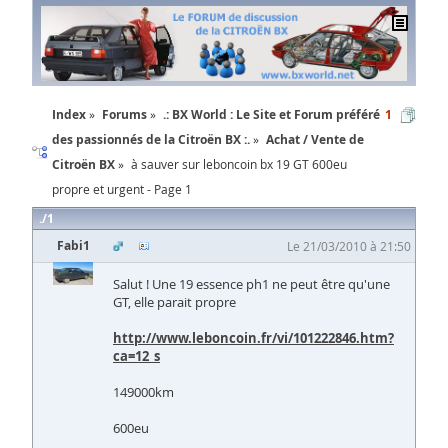
Index
Forums
.: BX World : Le Site et Forum préféré
1
des passionnés de la Citroën BX :.
Achat / Vente de
Citroën BX
à sauver sur leboncoin bx 19 GT 600eu
propre et urgent - Page 1
1
Fabi1
Le 21/03/2010 à 21:50
Salut ! Une 19 essence ph1 ne peut être qu'une
GT, elle parait propre
http://www.leboncoin.fr/vi/101222846.htm?
ca=12_s
149000km
600eu