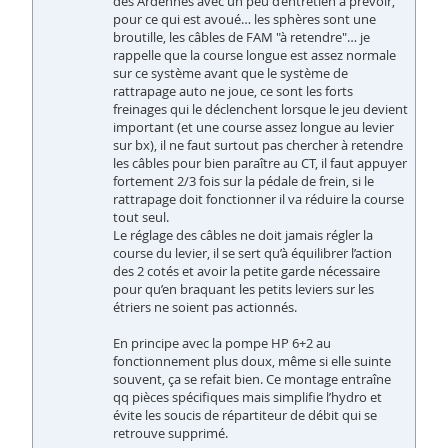
des Ardennes avec un peu d’entretien à prévoir,
pour ce qui est avoué… les sphères sont une
broutille, les câbles de FAM "à retendre"… je
rappelle que la course longue est assez normale
sur ce système avant que le système de
rattrapage auto ne joue, ce sont les forts
freinages qui le déclenchent lorsque le jeu devient
important (et une course assez longue au levier
sur bx), il ne faut surtout pas chercher à retendre
les câbles pour bien paraître au CT, il faut appuyer
fortement 2/3 fois sur la pédale de frein, si le
rattrapage doit fonctionner il va réduire la course
tout seul.
Le réglage des câbles ne doit jamais régler la
course du levier, il se sert qu’à équilibrer l’action
des 2 cotés et avoir la petite garde nécessaire
pour qu’en braquant les petits leviers sur les
étriers ne soient pas actionnés.
En principe avec la pompe HP 6+2 au
fonctionnement plus doux, même si elle suinte
souvent, ça se refait bien. Ce montage entraîne
qq pièces spécifiques mais simplifie l’hydro et
évite les soucis de répartiteur de débit qui se
retrouve supprimé.