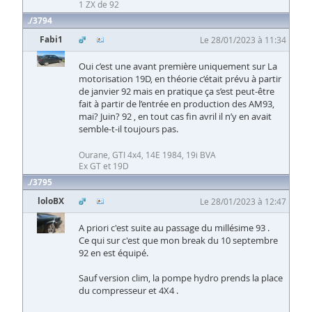
1 ZX de 92
3794
Fabi1
Le 28/01/2023 à 11:34
Oui c’est une avant première uniquement sur La
motorisation 19D, en théorie c’était prévu à partir
de janvier 92 mais en pratique ça s’est peut-être
fait à partir de l’entrée en production des AM93,
mai? Juin? 92 , en tout cas fin avril il n’y en avait
semble-t-il toujours pas.
Ourane, GTI 4x4, 14E 1984, 19i BVA
Ex GT et 19D
3795
loloBX
Le 28/01/2023 à 12:47
A priori c'est suite au passage du millésime 93 .
Ce qui sur c'est que mon break du 10 septembre
92 en est équipé.
Sauf version clim, la pompe hydro prends la place
du compresseur et 4X4 .