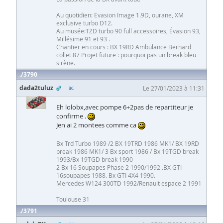
Au quotidien: Evasion Image 1.9D, ourane, XM
exclusive turbo D12.
Au musée:TZD turbo 90 full accessoires, Évasion 93,
Millésime 91 et 93 .
Chantier en cours : BX 19RD Ambulance Bernard
collet 87 Projet future : pourquoi pas un break bleu
sirène.
3790
dada2tuluz
Le 27/01/2023 à 11:31
Eh lolobx,avec pompe 6+2pas de repartiteur je
confirme .
Jen ai 2 montees comme ca
Bx Trd Turbo 1989 /2 BX 19TRD 1986 MK1/ BX 19RD
break 1986 MK1/ 3 Bx sport 1986 / Bx 19TGD break
1993/Bx 19TGD break 1990
2 Bx 16 Soupapes Phase 2 1990/1992 .BX GTI
16soupapes 1988. Bx GTI 4X4 1990.
Mercedes W124 300TD 1992/Renault espace 2 1991
Toulouse 31
3791