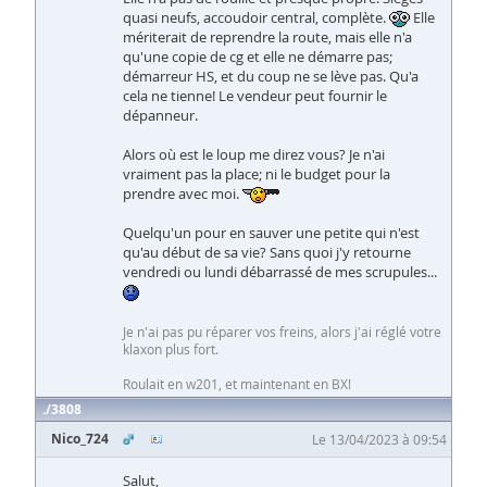
quasi neufs, accoudoir central, complète.
Elle
mériterait de reprendre la route, mais elle n'a
qu'une copie de cg et elle ne démarre pas;
démarreur HS, et du coup ne se lève pas. Qu'a
cela ne tienne! Le vendeur peut fournir le
dépanneur.
Alors où est le loup me direz vous? Je n'ai
vraiment pas la place; ni le budget pour la
prendre avec moi.
Quelqu'un pour en sauver une petite qui n'est
qu'au début de sa vie? Sans quoi j'y retourne
vendredi ou lundi débarrassé de mes scrupules...
Je n'ai pas pu réparer vos freins, alors j'ai réglé votre
klaxon plus fort.
Roulait en w201, et maintenant en BX!
3808
Nico_724
Le 13/04/2023 à 09:54
Salut,