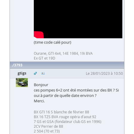
(time code calé pour)
Ourane, GTI 4x4, 14E 1984, 19i BVA
Ex GT et 19D
3793
gtigs
Le 28/01/2023 à 10:50
Bonjour
ces pompes 6+2 ont été montées sur des BX ? Si
oui à partir de quelle date environ ?
Merci.
BX GTI 16 S blanche de février 88
BX 16 TZS BVA rouge opéra d'aout 92
7 GS et GSA (fondateur club GS en 1996)
2CV Perrier de 88
2 504 (70 et 73)