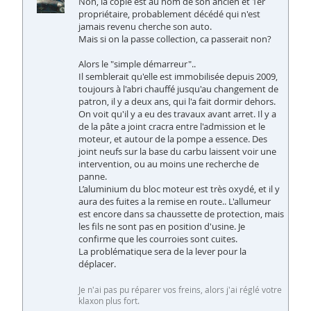
Non, la copie est au nom de son ancien et 1er
propriétaire, probablement décédé qui n'est
jamais revenu cherche son auto.
Mais si on la passe collection, ca passerait non?
Alors le "simple démarreur"..
Il semblerait qu'elle est immobilisée depuis 2009,
toujours à l'abri chauffé jusqu'au changement de
patron, il y a deux ans, qui l'a fait dormir dehors.
On voit qu'il y a eu des travaux avant arret. Il y a
de la pâte a joint cracra entre l'admission et le
moteur, et autour de la pompe a essence. Des
joint neufs sur la base du carbu laissent voir une
intervention, ou au moins une recherche de
panne.
L’aluminium du bloc moteur est très oxydé, et il y
aura des fuites a la remise en route.. L'allumeur
est encore dans sa chaussette de protection, mais
les fils ne sont pas en position d'usine. Je
confirme que les courroies sont cuites.
La problématique sera de la lever pour la
déplacer.
Je n'ai pas pu réparer vos freins, alors j'ai réglé votre
klaxon plus fort.