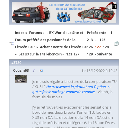
Index
Forums
.: BX World : Le Site et
Précédente
1
Forum préféré des passionnés de la
2
3
...
125
Citroën BX :.
Achat / Vente de Citroën BX
126
127
128
Les BX sur le site leboncoin - Page 127
129
Suivante
3780
Couzin63
Le 16/12/2022 à 19:43
Je me suis régalé à la lecture de la comparaison TU
/ XU5 ! "
Heureusement la plupart ont l'option, ce
qui te fait le package emmerde complet
" Ah-ah, la
formule du mois !
J'y ai retrouvé très exactement les sensations à
bord de mes deux breaks, l'un en TU, l'autre en
XU5 non DA. La direction de la 14 non DA est un
régal de précision et de légèreté. La 16 non DA est
une purge. La 16 reste une excellente auto