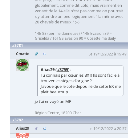
globalement, comme dit Lolo, mais vraiment en
venant de la 14 elle n'est pas comme on pourrait
s'y attendre un peu logiquement " la même avec
20 chevals de mieux " ;--)
14E 88 (berline donneuse) / 14E Evasion 89 =
Griselda / 16TGS Evasion 90 = Cosette ma daily
3781
Cmatic
Le 19/12/2022 à 19:49
Alias29 (
./3755
) :
Tu connais par cœur les BX !! Ils sont facile à
trouver les sièges d'origine ?
J'avoue que le côte dépouillé de cette BX me
plait beaucoup
je t'ai envoyé un MP
Région Centre, 18200 Cher.
3782
Alias29
Le 19/12/2022 à 20:57