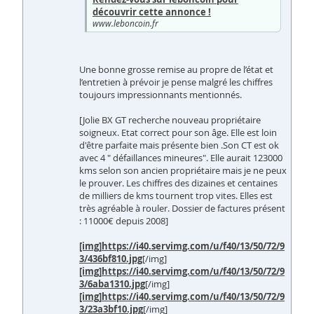
découvrir cette annonce !
www.leboncoin.fr
Une bonne grosse remise au propre de l’état et
l’entretien à prévoir je pense malgré les chiffres
toujours impressionnants mentionnés.
[Jolie BX GT recherche nouveau propriétaire
soigneux. Etat correct pour son âge. Elle est loin
d'être parfaite mais présente bien .Son CT est ok
avec 4 " défaillances mineures". Elle aurait 123000
kms selon son ancien propriétaire mais je ne peux
le prouver. Les chiffres des dizaines et centaines
de milliers de kms tournent trop vites. Elles est
très agréable à rouler. Dossier de factures présent
: 11000€ depuis 2008]
[img]
https://i40.servimg.com/u/f40/13/50/72/9
3/436bf810.jpg
[/img]
[img]
https://i40.servimg.com/u/f40/13/50/72/9
3/6aba1310.jpg
[/img]
[img]
https://i40.servimg.com/u/f40/13/50/72/9
3/23a3bf10.jpg
[/img]