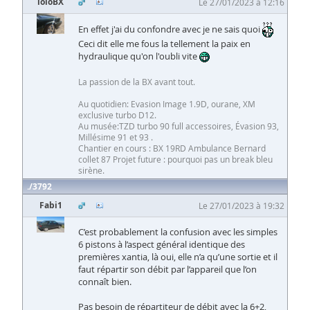
loloBX
Le 27/01/2023 à 12:16
En effet j'ai du confondre avec je ne sais quoi
Ceci dit elle me fous la tellement la paix en
hydraulique qu'on l'oubli vite
La passion de la BX avant tout.
Au quotidien: Evasion Image 1.9D, ourane, XM
exclusive turbo D12.
Au musée:TZD turbo 90 full accessoires, Évasion 93,
Millésime 91 et 93 .
Chantier en cours : BX 19RD Ambulance Bernard
collet 87 Projet future : pourquoi pas un break bleu
sirène.
3792
Fabi1
Le 27/01/2023 à 19:32
C’est probablement la confusion avec les simples
6 pistons à l’aspect général identique des
premières xantia, là oui, elle n’a qu’une sortie et il
faut répartir son débit par l’appareil que l’on
connaît bien.
Pas besoin de répartiteur de débit avec la 6+2,