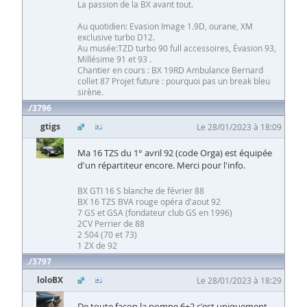
La passion de la BX avant tout.
Au quotidien: Evasion Image 1.9D, ourane, XM
exclusive turbo D12.
Au musée:TZD turbo 90 full accessoires, Évasion 93,
Millésime 91 et 93 .
Chantier en cours : BX 19RD Ambulance Bernard
collet 87 Projet future : pourquoi pas un break bleu
sirène.
3796
gtigs
Le 28/01/2023 à 18:09
Ma 16 TZS du 1° avril 92 (code Orga) est équipée
d'un répartiteur encore. Merci pour l'info.
BX GTI 16 S blanche de février 88
BX 16 TZS BVA rouge opéra d'aout 92
7 GS et GSA (fondateur club GS en 1996)
2CV Perrier de 88
2 504 (70 et 73)
1 ZX de 92
3797
loloBX
Le 28/01/2023 à 18:29
De toute façon la pompe 6+2 c'est uniquement