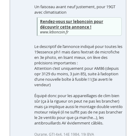
Un faisceau avant neuf justement, pour 19GT
avec climatisation
Rendez-vous sur leboncoin pour
découvrir cette annonce !
www.leboncoin.fr
Le descriptif de l’annonce indiqué pour toutes les
19essence ph1 mais dans l’extrait de microfiche
en 3e photo, en lisant mieux, on lève des
précisions importantes :
Attention c’est uniquement pour AM86 (depuis
opr 3129 du moins, 3 juin 85), suite à l’adoption
d’une nouvelle boîte à fusible ! ! (J’ai averti le
vendeur)
Équipé donc pour les appareillages de clim bien
sûr (ça à la rigueur on peut ne pas les brancher)
mais ça implique aussi le montage double ventilo
moteur relayé (il ne suffit pas de ne pas brancher
le 2e ventilo pour que ça marche…), les
antibrouillards AV évidemment câblés.
Ourane, GTI 4x4, 14E 1984, 19i BVA