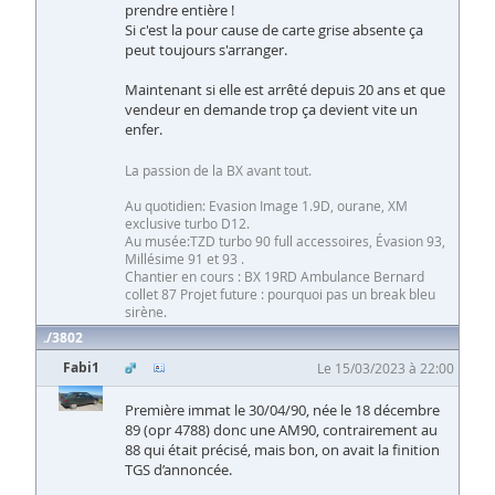
prendre entière !
Si c'est la pour cause de carte grise absente ça
peut toujours s'arranger.
Maintenant si elle est arrêté depuis 20 ans et que
vendeur en demande trop ça devient vite un
enfer.
La passion de la BX avant tout.
Au quotidien: Evasion Image 1.9D, ourane, XM
exclusive turbo D12.
Au musée:TZD turbo 90 full accessoires, Évasion 93,
Millésime 91 et 93 .
Chantier en cours : BX 19RD Ambulance Bernard
collet 87 Projet future : pourquoi pas un break bleu
sirène.
3802
Fabi1
Le 15/03/2023 à 22:00
Première immat le 30/04/90, née le 18 décembre
89 (opr 4788) donc une AM90, contrairement au
88 qui était précisé, mais bon, on avait la finition
TGS d’annoncée.