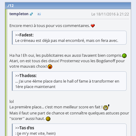
12
templeton
Le 18/11/2016 à 21:22
Encore merci à tous pour vos commentaires.
>>
Fadest:
Le créneau est déjà pas mal encombré, mais on fera avec.
Ha ha ! Eh oui, les publicitaires eux aussi l'avaient bien compris.
Atari, on est tous des dieux! Prosternez vous les Bogdanoff pour
votre mauvais choix!
>>
Thadoss:
... j'ai une 4ème place dans le hall of fame à transformer en
1ère place maintenant
lol
La première place... c'est mon meilleur score en fait !
Mais il faut une part de chance et connaître quelques astuces pour
''scorer'' aussi haut.
>>
Tas d'os
: (je m'y met vite, hein)