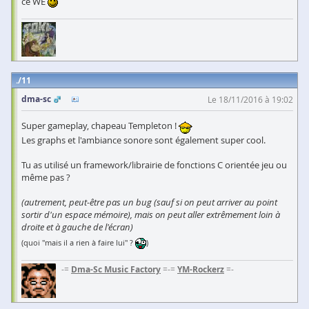
ce WE
11
dma-sc
Le 18/11/2016 à 19:02
Super gameplay, chapeau Templeton !
Les graphs et l'ambiance sonore sont également super cool.
Tu as utilisé un framework/librairie de fonctions C orientée jeu ou
même pas ?
(autrement, peut-être pas un bug (sauf si on peut arriver au point
sortir d'un espace mémoire), mais on peut aller extrêmement loin à
droite et à gauche de l'écran)
(quoi "mais il a rien à faire lui" ?
)
-=
Dma-Sc Music Factory
=-=
YM-Rockerz
=-