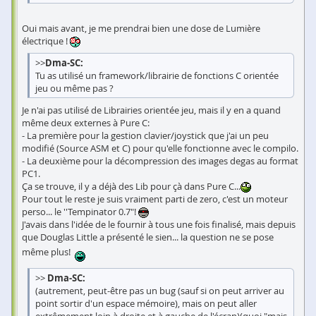
Oui mais avant, je me prendrai bien une dose de Lumière
électrique !
>>
Dma-SC:
Tu as utilisé un framework/librairie de fonctions C orientée
jeu ou même pas ?
Je n'ai pas utilisé de Librairies orientée jeu, mais il y en a quand
même deux externes à Pure C:
- La première pour la gestion clavier/joystick que j'ai un peu
modifié (Source ASM et C) pour qu'elle fonctionne avec le compilo.
- La deuxième pour la décompression des images degas au format
PC1.
Ça se trouve, il y a déjà des Lib pour çà dans Pure C...
Pour tout le reste je suis vraiment parti de zero, c'est un moteur
perso... le ''Tempinator 0.7"!
J'avais dans l'idée de le fournir à tous une fois finalisé, mais depuis
que Douglas Little a présenté le sien... la question ne se pose
même plus!
>>
Dma-SC:
(autrement, peut-être pas un bug (sauf si on peut arriver au
point sortir d'un espace mémoire), mais on peut aller
extrêmement loin à droite et à gauche de l'écran)(quoi "mais