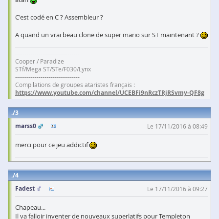
C'est codé en C ? Assembleur ?
A quand un vrai beau clone de super mario sur ST maintenant ?
---------------------------------
Cooper / Paradize
STf/Mega ST/STe/F030/Lynx
---------------------------------
Compilations de groupes ataristes français :
https://www.youtube.com/channel/UCEBFi9nRczTRjRSvmy-QF8g
3
marss0
Le 17/11/2016 à 08:49
merci pour ce jeu addictif
4
Fadest
Le 17/11/2016 à 09:27
Chapeau...
Il va falloir inventer de nouveaux superlatifs pour Templeton