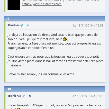
Futur ex éditeur de jeux Atari Lynx et Nintendo Game Boy
https://yastuna-games.com
9
Thadoss
Le 18/11/2016 à 12:03
J'ai déjà eu l'occasion de dire à God tout le bien que je pense de
son nouveau jeu (je m'y met vite, hein
)
Franchement, la 1ère place est méritée, tout est propre, le jeu est
super jouable et addictif en plus.
C'est encore un truc pour que je joue au lieu de coder ça, et puis
j'ai une 4ème place dans le hall of fame à transformer en 1ère place
maintenant.
Bravo mister Templi, joli jeu comme je les aime.
10
cedric731
Le 18/11/2016 à 13:28
Bravo Templeton !! Super boulot, je vais m'empresser de tester ça