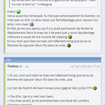
il a rien à faire lui" ? trilangue)
Haha !
Xerus aussi l'as remarqué. Tu n'es pas sensé explorer le chantier, ce
n'est pas un GTA, tu dois rester sur l’échafaudage pour sauver nos
amis, non mais !
En fait, Je me suis aperçu qu'il n'y avait pas besoin de limiter le
déplacement dans la map car il ne peut pas y avoir de plantage
mémoire à cause de ma routine de clipping.
Et oui, mon poil dans la main est tellement long que j'ai eu la
flemme de rajouter deux IF() dans le code...
13
Thadoss
Le 19/11/2016 à 17:16
> Et oui, mon poil dans la main est tellement long que j'ai eu la
flemme de rajouter deux IF() dans le code...sick
Ca c'est de l'optim de haut niveau pour gagner des cycles CPU
>>Tas d'os : (je m'y met vite, hein)
> Oui mais avant, je me prendrai bien une dose de Lumière
électrique ! hypno