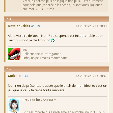
« Moi je cherche plus de logique non plus. C'est surement
pour cela que j'apprécie les Ataris, ils sont aussi logiques
que moi ! » —
GT Turbo
31
MetalKnuckles
Le 28/11/2021 à 20:42
Alors victoire de Yoshi Noir ? Le suspense est insoutenable pour
ceux qui sont partis trop tôt
MK !
Collectionneur, retrogamer.
Enfin, un peu moins maintenant.
32
Godzil
Le 28/11/2021 à 20:48
Non rien de présentable autre que le pitch de mon idée, et c'est un
jeu que je veux faire de toute maniere.
Proud to be CAKE©®™
GCC4TI importe qui a problème en Autriche, pour l'UE plus