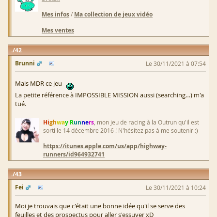
Mes infos
/
Ma collection de jeux vidéo
Mes ventes
42
Brunni
Le 30/11/2021 à 07:54
Mais MDR ce jeu
La petite référence à IMPOSSIBLE MISSION aussi (searching…) m'a
tué.
Hi
gh
wa
y R
un
ne
rs
, mon jeu de racing à la Outrun qu'il est
sorti le 14 décembre 2016 ! N'hésitez pas à me soutenir :)
https://itunes.apple.com/us/app/highway-
runners/id964932741
43
Fei
Le 30/11/2021 à 10:24
Moi je trouvais que c'était une bonne idée qu'il se serve des
feuilles et des prospectus pour aller s'essuyer xD