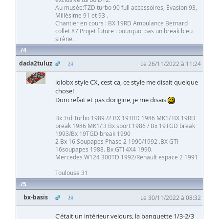
Au musée:TZD turbo 90 full accessoires, Évasion 93,
Millésime 91 et 93 .
Chantier en cours : BX 19RD Ambulance Bernard
collet 87 Projet future : pourquoi pas un break bleu
sirène.
4
dada2tuluz
Le 26/11/2022 à 11:24
lolobx style CX, cest ca, ce style me disait quelque
chose!
Doncrefait et pas dorigine, je me disais
Bx Trd Turbo 1989 /2 BX 19TRD 1986 MK1/ BX 19RD
break 1986 MK1/ 3 Bx sport 1986 / Bx 19TGD break
1993/Bx 19TGD break 1990
2 Bx 16 Soupapes Phase 2 1990/1992 .BX GTI
16soupapes 1988. Bx GTI 4X4 1990.
Mercedes W124 300TD 1992/Renault espace 2 1991
Toulouse 31
5
bx-basis
Le 30/11/2022 à 08:32
C'était un intérieur velours, la banquette 1/3-2/3