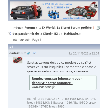
Index
Forums
.: BX World : Le Site et Forum préféré
1
des passionnés de la Citroën BX :.
Habitacle.
interieur cuir - Page 1
1
dada2tuluz
Le 25/11/2022 à 22:04
Salut avez vous deja vu ce modele de cuir? et
savez vous sur lesquelles il se monte? le phase 2
que javais netais pas comme ca, a carreaux.
Rendez-vous sur leboncoin pour
découvrir cette annonce !
www.leboncoin.fr
Bx Trd Turbo 1989 /2 BX 19TRD 1986 MK1/ BX 19RD
break 1986 MK1/ 3 Bx sport 1986 / Bx 19TGD break
1993/Bx 19TGD break 1990