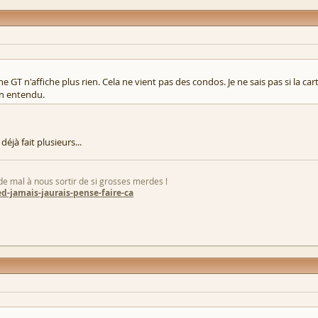
GT n'affiche plus rien. Cela ne vient pas des condos. Je ne sais pas si la car
en entendu.
déjà fait plusieurs...
 de mal à nous sortir de si grosses merdes !
d-jamais-jaurais-pense-faire-ca