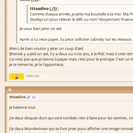
tttoadino (
./5
) :
Comme chaque année, je jette ma bouteille à la mer. Ma PC E
Quelqu'un pour relever le défi ou non? Moyennant finance
Je veux bien jeter un œil
Après si tu veux payer, tu peux solliciter cabridiy sur les réseaux, il
Merci de bien vouloir y jeter un coup d'œil.
@teriak y a jeté un œil, il y a deux ou trois ans, à la RGC mais il s'est 
Ce n'est pas que je tienne à payer mais c'est pour le principe. C'est un 
Je te remercie, je te l'apporterai.
Hee-Ho
8
tttoadino
Je balance tout.
J'ai deux disques durs qui sont tombés: rien à faire pour les ranimer, n'
J'ai deux Wonderswan qui se font prier pour afficher une image normale