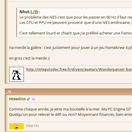
Nhut (
./3
) :
Le problème des NES c'est que pour les passer en 60 Hz il faut r
Les CPU et PPU ne peuvent provenir que d'une NES américaine, HS
C'est tellement lourd et chiant que j'ai préféré acheter une Fam
ha merde la galère : c'est justement pour jouer à un jeu homebrew 4 pla
en gros c'est la merde ;(
http://mleguludec.free.fr/divers/avatars/Wonderpanzer_ban
5
tttoadino
Comme chaque année, je jette ma bouteille à la mer. Ma PC Engine GT n'a
Quelqu'un pour relever le défi ou non? Moyennant finances, bien ent
Hee-Ho