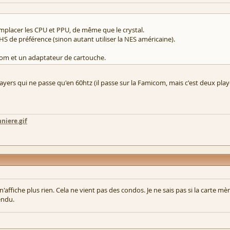
emplacer les CPU et PPU, de même que le crystal.
 de préférence (sinon autant utiliser la NES américaine).
icom et un adaptateur de cartouche.
yers qui ne passe qu'en 60htz (il passe sur la Famicom, mais c'est deux play
niere.gif
ffiche plus rien. Cela ne vient pas des condos. Je ne sais pas si la carte mèr
endu.