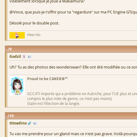
visiblement lorsque je joue à Makaimura?
@Vince, que puis-je t'offrir pour ta "regardure" sur ma PC Engine GT(q
Désolé pour le double post.
Hee-Ho
9
Godzil
Uh? Tu as des photos des wonderswan? Elle ont été modifiée ou ce sont
Proud to be CAKE©®™
GCC4TI importe qui a problème en Autriche, pour l'UE plus et une
compris le plus mite de genre, ce n'est pas moins)
Stalin est l'élection de la langie.
10
tttoadino
Tu vas me prendre pour un gland mais ce n'est pas grave. Voilà pourquo