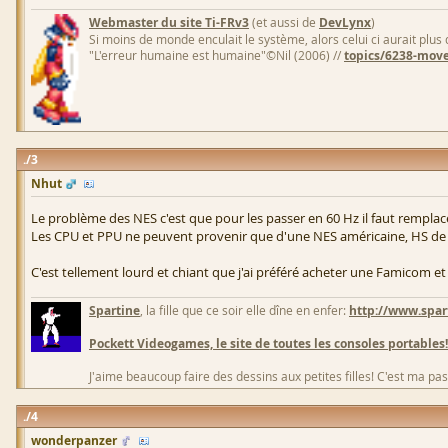
Webmaster du site Ti-FRv3
(et aussi de
DevLynx
)
Si moins de monde enculait le système, alors celui ci aurait plus
"L'erreur humaine est humaine"©Nil (2006) //
topics/6238-move
3
Nhut
Le problème des NES c'est que pour les passer en 60 Hz il faut remplac
Les CPU et PPU ne peuvent provenir que d'une NES américaine, HS de pr
C'est tellement lourd et chiant que j'ai préféré acheter une Famicom e
Spartine
, la fille que ce soir elle dîne en enfer:
http://www.spar
Pockett Videogames, le site de toutes les consoles portables!
J'aime beaucoup faire des dessins aux petites filles! C'est ma pas
4
wonderpanzer