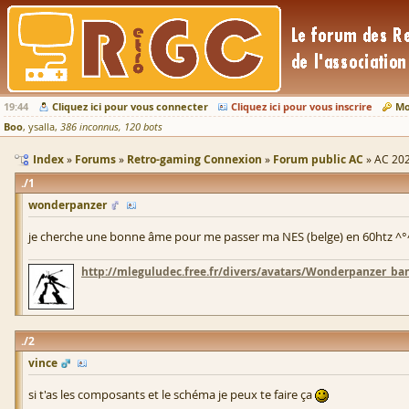
19:44
Cliquez ici pour vous connecter
Cliquez ici pour vous inscrire
Mo
Boo
ysalla
386 inconnus
120 bots
Index
Forums
Retro-gaming Connexion
Forum public AC
AC 202
1
wonderpanzer
je cherche une bonne âme pour me passer ma NES (belge) en 60htz ^°
http://mleguludec.free.fr/divers/avatars/Wonderpanzer_ban
2
vince
si t'as les composants et le schéma je peux te faire ça