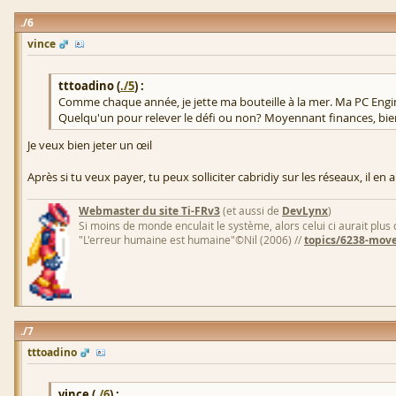
6
vince
tttoadino (
./5
) :
Comme chaque année, je jette ma bouteille à la mer. Ma PC Engine 
Quelqu'un pour relever le défi ou non? Moyennant finances, bi
Je veux bien jeter un œil
Après si tu veux payer, tu peux solliciter cabridiy sur les réseaux, il en a 
Webmaster du site Ti-FRv3
(et aussi de
DevLynx
)
Si moins de monde enculait le système, alors celui ci aurait plus
"L'erreur humaine est humaine"©Nil (2006) //
topics/6238-move
7
tttoadino
vince (
./6
) :