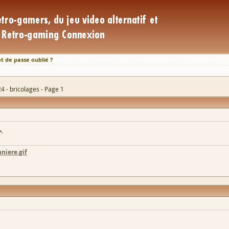
t de passe oublié ?
4 - bricolages - Page 1
^
niere.gif