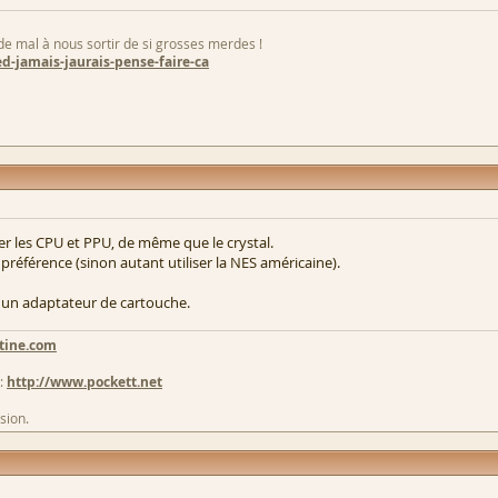
 de mal à nous sortir de si grosses merdes !
d-jamais-jaurais-pense-faire-ca
er les CPU et PPU, de même que le crystal.
éférence (sinon autant utiliser la NES américaine).
t un adaptateur de cartouche.
tine.com
:
http://www.pockett.net
sion.