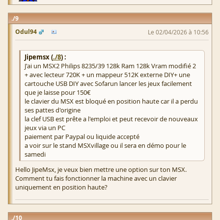
9
Odul94
Le 02/04/2026 à 10:56
Jipemsx (
./8
) :
J'ai un MSX2 Philips 8235/39 128k Ram 128k Vram modifié 2
+ avec lecteur 720K + un mappeur 512K externe DIY+ une
cartouche USB DIY avec Sofarun lancer les jeux facilement
que je laisse pour 150€
le clavier du MSX est bloqué en position haute car il a perdu
ses pattes d'origine
la clef USB est prête a l'emploi et peut recevoir de nouveaux
jeux via un PC
paiement par Paypal ou liquide accepté
a voir sur le stand MSXvillage ou il sera en démo pour le
samedi
Hello JipeMsx, je veux bien mettre une option sur ton MSX.
Comment tu fais fonctionner la machine avec un clavier
uniquement en position haute?
10