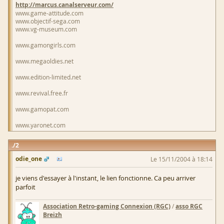
http://marcus.canalserveur.com/
www.game-attitude.com
www.objectif-sega.com
www.vg-museum.com
www.gamongirls.com
www.megaoldies.net
www.edition-limited.net
www.revival.free.fr
www.gamopat.com
www.yaronet.com
2
odie_one
Le 15/11/2004 à 18:14
je viens d'essayer à l'instant, le lien fonctionne. Ca peu arriver
parfoit
Association Retro-gaming Connexion (RGC)
/
asso RGC
Breizh