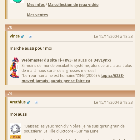
Mes infos
/
Ma collection de jeux vidéo
Mes ventes
3
vince
Le 15/11/2004 à 18:23
marche aussi pour moi
Webmaster du site Ti-FRv3
(et aussi de
DevLynx
)
Si moins de monde enculait le système, alors celui ci aurait plus
de mal à nous sortir de si grosses merdes !
"L'erreur humaine est humaine"©Nil (2006) //
topics/6238-
moved-jamais-jaurais-pense-faire-ca
4
Arethius
Le 15/11/2004 à 18:23
moi aussi
"Baissez les yeux mon divin père, je ne suis qu'un grain de
poussière" La Fille d'Octobre - Sur ma Lune