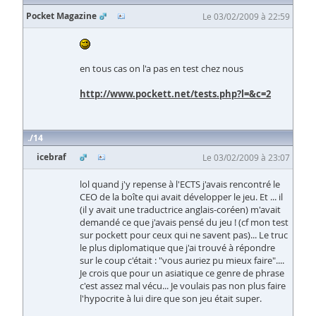
Pocket Magazine
Le 03/02/2009 à 22:59
en tous cas on l'a pas en test chez nous
http://www.pockett.net/tests.php?l=&c=2
14
icebraf
Le 03/02/2009 à 23:07
lol quand j'y repense à l'ECTS j'avais rencontré le
CEO de la boîte qui avait développer le jeu. Et ... il
(il y avait une traductrice anglais-coréen) m'avait
demandé ce que j'avais pensé du jeu ! (cf mon test
sur pockett pour ceux qui ne savent pas)... Le truc
le plus diplomatique que j'ai trouvé à répondre
sur le coup c'était : "vous auriez pu mieux faire"....
Je crois que pour un asiatique ce genre de phrase
c'est assez mal vécu... Je voulais pas non plus faire
l'hypocrite à lui dire que son jeu était super.