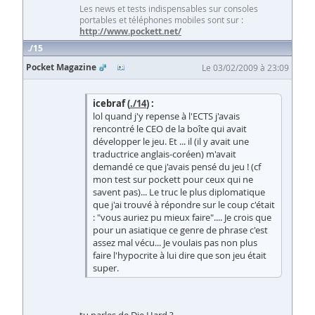
Les news et tests indispensables sur consoles
portables et téléphones mobiles sont sur :
http://www.pockett.net/
15
Pocket Magazine
Le 03/02/2009 à 23:09
icebraf (
./14
) :
lol quand j'y repense à l'ECTS j'avais
rencontré le CEO de la boîte qui avait
développer le jeu. Et ... il (il y avait une
traductrice anglais-coréen) m'avait
demandé ce que j'avais pensé du jeu ! (cf
mon test sur pockett pour ceux qui ne
savent pas)... Le truc le plus diplomatique
que j'ai trouvé à répondre sur le coup c'était
: "vous auriez pu mieux faire".... Je crois que
pour un asiatique ce genre de phrase c'est
assez mal vécu... Je voulais pas non plus
faire l'hypocrite à lui dire que son jeu était
super.