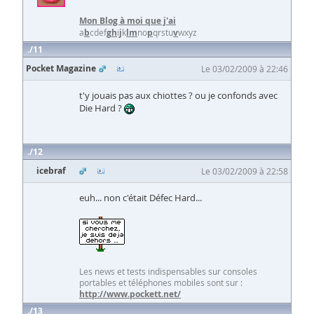
Mon Blog à moi que j'ai
a
b
cdef
g
h
i
j
k
l
m
no
p
qrstu
v
wxyz
11
Pocket Magazine
Le 03/02/2009 à 22:46
t'y jouais pas aux chiottes ? ou je confonds avec
Die Hard ?
12
icebraf
Le 03/02/2009 à 22:58
euh... non c'était Défec Hard...
Les news et tests indispensables sur consoles
portables et téléphones mobiles sont sur :
http://www.pockett.net/
13