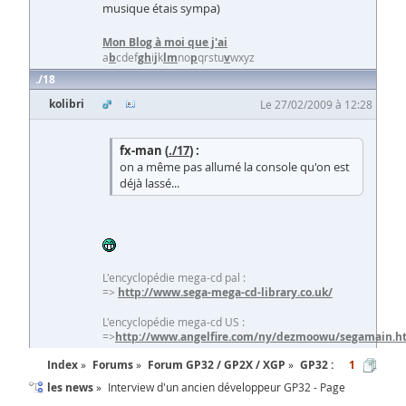
musique étais sympa)
Mon Blog à moi que j'ai
a
b
cdef
g
h
i
j
k
l
m
no
p
qrstu
v
wxyz
18
kolibri
Le 27/02/2009 à 12:28
fx-man (
./17
) :
on a même pas allumé la console qu'on est
déjà lassé...
L'encyclopédie mega-cd pal :
=>
http://www.sega-mega-cd-library.co.uk/
L'encyclopédie mega-cd US :
=>
http://www.angelfire.com/ny/dezmoowu/segamain.h
Index
Forums
Forum GP32 / GP2X / XGP
GP32 :
1
les news
Interview d'un ancien développeur GP32 - Page