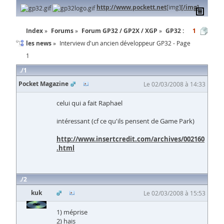
http://www.pockett.net
[img]
[/img]
Index
Forums
Forum GP32 / GP2X / XGP
GP32 :
1
les news
Interview d'un ancien développeur GP32 - Page
1
1
Pocket Magazine
Le 02/03/2008 à 14:33
celui qui a fait Raphael
intéressant (cf ce qu'ils pensent de Game Park)
http://www.insertcredit.com/archives/002160
.html
2
kuk
Le 02/03/2008 à 15:53
1) méprise
2) hais