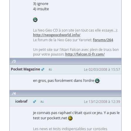
3) ignore
4) insulte
La Neo Geo CD à son site (en tout cas elle essaye...):
http://neogeocdworld.info/
Le forum de la Neo Geo sur Yaronet:
forums/264
Un petit site sur l'Atari Falcon avec plein de trucs bon
pour votre poussin:
http://falcon.ti-fr.com/
3
Pocket Magazine
Le 02/03/2008 à 15:57
en gros, pas forcément dans l'ordre
4
icebraf
Le 13/12/2008 à 12:39
je connais pas raphael c'était quoi ce jeu. Y a pas le
test sur pockett.net
Les news et tests indispensables sur consoles